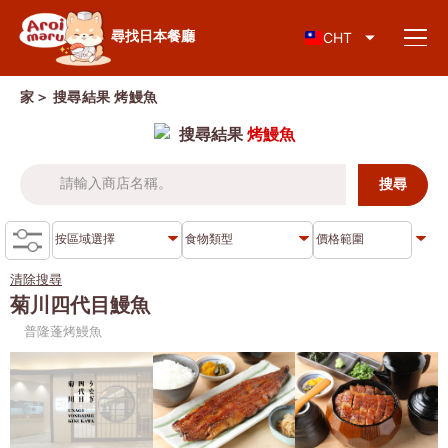
日本料理
尋找日本餐廳
CHT
家
＞ 搜尋結果
烤鰻魚
搜尋結果
烤鰻魚
尋找餐廳
依食物類型搜尋
壽司
清除搜尋
按地區搜尋
拉麵
菊川四代目鰻魚
普隆蓬烤鰻魚
居酒屋
查倫克倫
知識專欄
日式烤肉/烤肉
吞武里
豬排蓋飯/炸豬排
暹
特別文章
涮涮鍋/壽喜燒