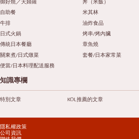
御好燒／天婦羅
丼（米飯）
自助餐
米其林
牛排
油炸食品
日式火鍋
烤串/烤內臟
傳統日本餐廳
章魚燒
關東煮/日式燉菜
套餐/日本家常菜
便當/日本料理配送服務
知識專欄
特別文章
KOL推薦的文章
隱私權政策
公司資訊