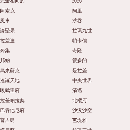
完全相同的
彭彭
阿索克
阿里
風車
沙吞
論堅果
拉瑪九世
拉差達
帕卡儂
奔集
奇隆
邦納
很多的
烏東蘇克
是拉差
暹羅天地
中央世界
暖武里府
清邁
拉差帕拉奧
北欖府
巴吞他尼府
沙沒沙空
普吉島
芭堤雅