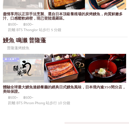
御好燒／天婦羅
邦納
盡情享用以正宗手法烹製、選自日本頂級養殖場的炭烤鰻魚，肉質鮮嫩多
丼（米飯）
很多的
汁、口感鬆軟綿密，現已登陸通羅區。
฿500~
฿500~
自助餐
烏東蘇克
距離 BTS Thonglor 站步行 5 分鐘
米其林
鰻魚 鳴濑 普隆蓬
是拉差
普隆蓬烤鰻魚
牛排
暹羅天地
油炸食品
中央世界
日式火鍋
暖武里府
烤串/烤內臟
清邁
體驗全球最大鰻魚連鎖餐廳的經典日式鰻魚風味，日本境內逾350間分店，
傳統日本餐廳
美味保證。
拉差帕拉奧
฿500~
฿500~
章魚燒
北欖府
距離 BTS Phrom Phong 站步行 10 分鐘
關東煮/日式燉菜
巴吞他尼府
套餐/日本家常菜
沙沒沙空