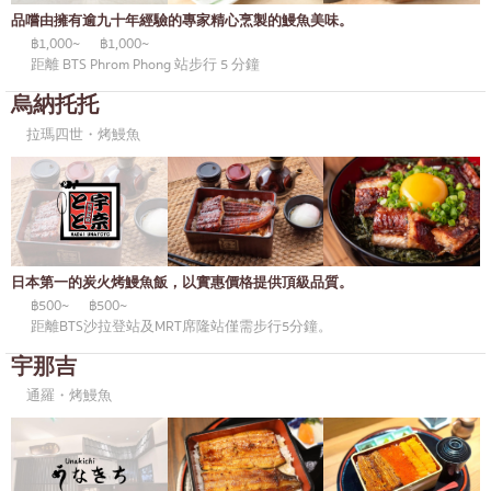
通羅
KOL推薦的文章
品嚐由擁有逾九十年經驗的專家精心烹製的鰻魚美味。
日式咖哩
完全相同的
฿1,000~
฿1,000~
距離 BTS Phrom Phong 站步行 5 分鐘
日式烤雞肉串
彭彭
烏納托托
蕎麥麵/烏龍麵
阿索克
拉瑪四世・烤鰻魚
日本糖果
阿里
天婦羅
風車
主廚特選
沙吞
頂級日本餐廳
論堅果
日本第一的炭火烤鰻魚飯，以實惠價格提供頂級品質。
฿500~
฿500~
刺身/海鮮
拉瑪九世
距離BTS沙拉登站及MRT席隆站僅需步行5分鐘。
日式西餐
拉差達
宇那吉
通羅・烤鰻魚
烤鰻魚
帕卡儂
日本飯糰
奔集
螃蟹
奇隆