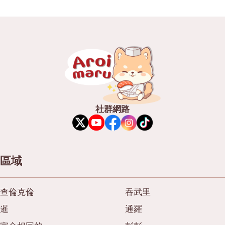
便當/日本料理配送服務
普吉島
芭堤雅
塔尼亞
拉瑪三世
拉瑪四世
其他
社群網路
區域
查倫克倫
吞武里
暹
通羅