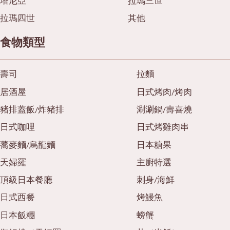
塔尼亞
拉瑪三世
拉瑪四世
其他
食物類型
壽司
拉麵
居酒屋
日式烤肉/烤肉
豬排蓋飯/炸豬排
涮涮鍋/壽喜燒
日式咖哩
日式烤雞肉串
蕎麥麵/烏龍麵
日本糖果
天婦羅
主廚特選
頂級日本餐廳
刺身/海鮮
日式西餐
烤鰻魚
日本飯糰
螃蟹