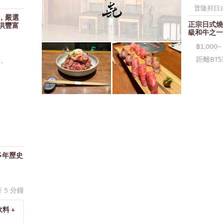
普隆邦日
，嚴選
正宗日式燒
供豐富
級和牛之一
฿1,000~
距離BT
鐘。
多年歷史
行 5 分鐘
飲料 +