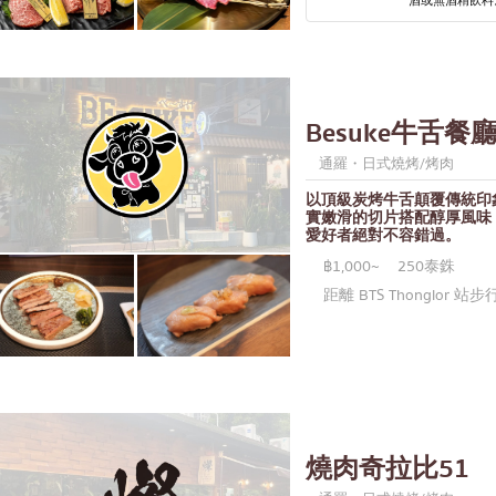
里
酒或無酒精飲料
車
吞
堅果
Besuke牛舌餐
瑪九世
通羅・日式燒烤/烤肉
差達
以頂級炭烤牛舌顛覆傳統印
實嫩滑的切片搭配醇厚風味
卡儂
愛好者絕對不容錯過。
集
฿1,000~
250泰銖
距離 BTS Thonglor 站步
隆
納
多的
東蘇克
拉差
燒肉奇拉比51
羅天地