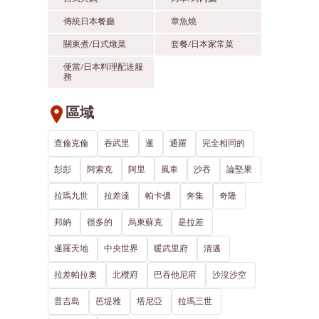
傳統日本餐廳
章魚燒
關東煮/日式燉菜
套餐/日本家常菜
便當/日本料理配送服
務
區域
查倫克倫
吞武里
暹
通羅
完全相同的
彭彭
阿索克
阿里
風車
沙吞
論堅果
拉瑪九世
拉差達
帕卡儂
奔集
奇隆
邦納
很多的
烏東蘇克
是拉差
暹羅天地
中央世界
暖武里府
清邁
拉差帕拉奧
北欖府
巴吞他尼府
沙沒沙空
普吉島
芭堤雅
塔尼亞
拉瑪三世