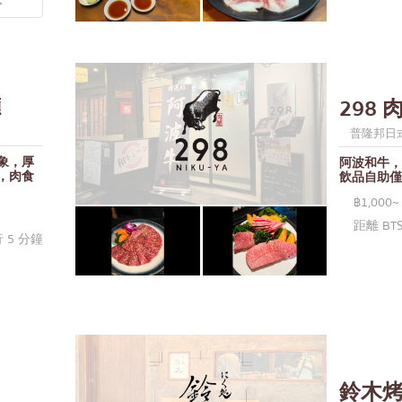
。
廳
298
普隆邦日
象，厚
阿波和牛，
，肉食
飲品自助僅
฿1,000~
距離 BTS
行 5 分鐘
鈴木烤