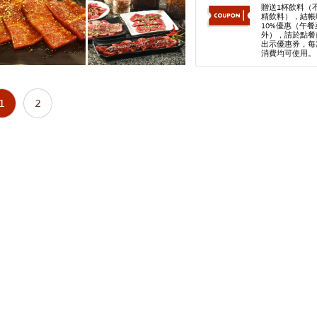
贈送1杯飲料（
精飲料），結帳
10%優惠（午
外），請於點餐
出示優惠券，每
消費均可使用。
1
2