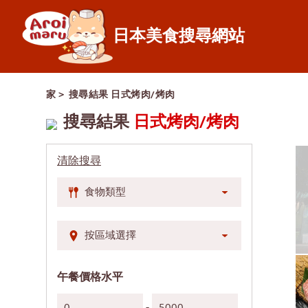
日本美食搜尋網站
日本料理
家
＞ 搜尋結果
日式烤肉/烤肉
尋找餐廳
依食物類型搜尋
搜尋結果
日式烤肉/烤肉
壽司
查
清除搜尋
拉麵
吞
居酒屋
暹
日式烤肉/烤肉
通
豬排蓋飯/炸豬排
完
涮涮鍋/壽喜燒
彭
午餐價格水平
日式咖哩
阿
-