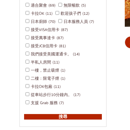
適合聚會
(69)
無限暢飲
(5)
卡拉OK
(11)
歡迎孩子們
(12)
日本廚師
(70)
日本服務人員
(7)
接受VISA信用卡
(87)
接受萬事達卡
(87)
接受JCB信用卡
(81)
我們接受美國運通卡。
(14)
半私人房間
(11)
一樓，禁止吸煙
(1)
二樓：限電子煙
(1)
卡拉OK包廂
(11)
從車站步行10分鐘內。
(17)
支援 Grab 服務
(7)