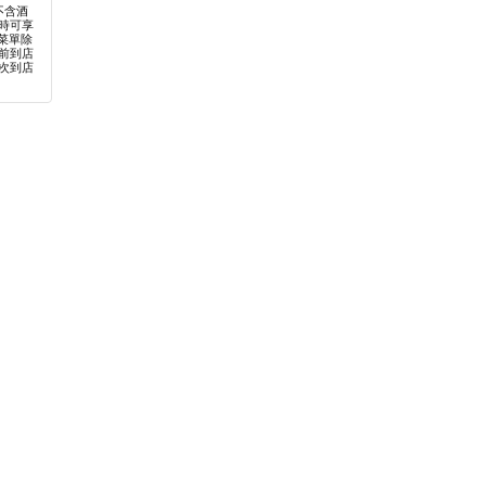
不含酒
時可享
餐菜單除
前到店
次到店