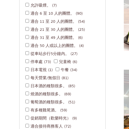
允許吸煙。
(7)
米其林
中
適合 6 至 10 人的團體。
(90)
牛排
暖
適合 11 至 20 人的團體。
(54)
油炸食品
清
適合 21 至 30 人的團體。
(25)
日式火鍋
拉
適合 31 至 49 人的團體。
(6)
適合 50 人或以上的團體。
(4)
烤串/烤內臟
北
從車站步行5分鐘內。
(27)
傳統日本餐廳
巴
停車處
(73)
兒童椅
(6)
章魚燒
沙
日本電視
(1)
午餐
(34)
關東煮/日式燉菜
普
每天營業/無假日
(81)
套餐/日本家常菜
芭
日本酒的種類很多。
(85)
燒酒的種類很多。
(69)
便當/日本料理配送服務
塔
葡萄酒的種類很多。
(51)
拉
有多種雞尾酒。
(59)
拉
促銷期間（歡樂時光）
(9)
其
適合接待商務客人
(72)