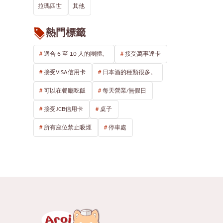
拉瑪四世
其他
熱門標籤
適合 6 至 10 人的團體。
接受萬事達卡
接受VISA信用卡
日本酒的種類很多。
可以在餐廳吃飯
每天營業/無假日
接受JCB信用卡
桌子
所有座位禁止吸煙
停車處