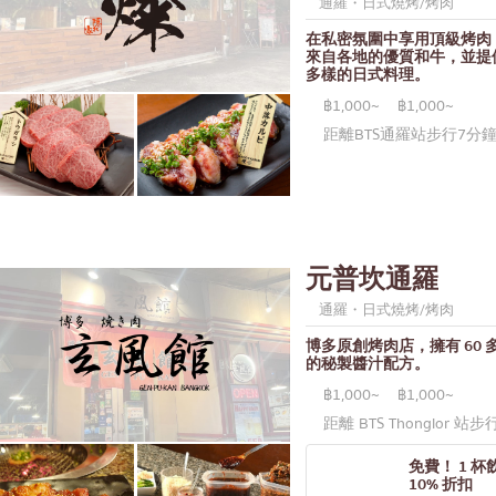
通羅・日式燒烤/烤肉
央世界
在私密氛圍中享用頂級烤肉
來自各地的優質和牛，並提
武里府
多樣的日式料理。
邁
฿1,000~
฿1,000~
距離BTS通羅站步行7分
差帕拉奧
欖府
吞他尼府
沒沙空
元普坎通羅
吉島
通羅・日式燒烤/烤肉
堤雅
博多原創烤肉店，擁有 60 
的秘製醬汁配方。
尼亞
฿1,000~
฿1,000~
瑪三世
距離 BTS Thonglor 站步
瑪四世
免費！ 1 杯
他
10% 折扣