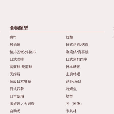
食物類型
壽司
拉麵
居酒屋
日式烤肉/烤肉
豬排蓋飯/炸豬排
涮涮鍋/壽喜燒
日式咖哩
日式烤雞肉串
蕎麥麵/烏龍麵
日本糖果
天婦羅
主廚特選
頂級日本餐廳
刺身/海鮮
日式西餐
烤鰻魚
日本飯糰
螃蟹
御好燒／天婦羅
丼（米飯）
自助餐
米其林