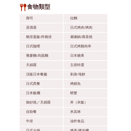
食物類型
壽司
拉麵
居酒屋
日式烤肉/烤肉
豬排蓋飯/炸豬排
涮涮鍋/壽喜燒
日式咖哩
日式烤雞肉串
蕎麥麵/烏龍麵
日本糖果
天婦羅
主廚特選
頂級日本餐廳
刺身/海鮮
日式西餐
烤鰻魚
日本飯糰
螃蟹
御好燒／天婦羅
丼（米飯）
自助餐
米其林
牛排
油炸食品
日式火鍋
烤串/烤內臟