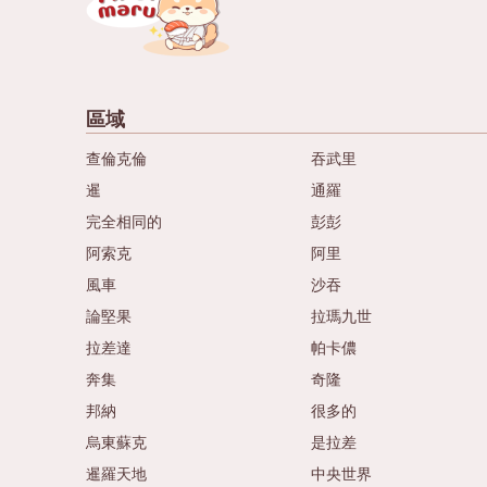
區域
查倫克倫
吞武里
暹
通羅
完全相同的
彭彭
阿索克
阿里
風車
沙吞
論堅果
拉瑪九世
拉差達
帕卡儂
奔集
奇隆
邦納
很多的
烏東蘇克
是拉差
暹羅天地
中央世界