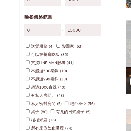
日式烤雞肉串
阿
蕎麥麵/烏龍麵
風
晚餐價格範圍
日本糖果
沙
天婦羅
論
-
主廚特選
拉
送貨服務
(4)
帶回家
(63)
頂級日本餐廳
拉
可以在餐廳吃飯
(85)
刺身/海鮮
帕
支援LINE MAN服務
(41)
日式西餐
奔
不超過500泰銖
(19)
烤鰻魚
奇
不超過999泰銖
(33)
超過1000泰銖
(40)
日本飯糰
邦
有私人房間。
(43)
螃蟹
很
私人密封房間
(5)
吧台座位
(56)
御好燒／天婦羅
烏
桌子
(80)
有孔的日式桌子
(5)
丼（米飯）
是
榻榻米席
(16)
所有座位禁止吸煙
(74)
自助餐
暹