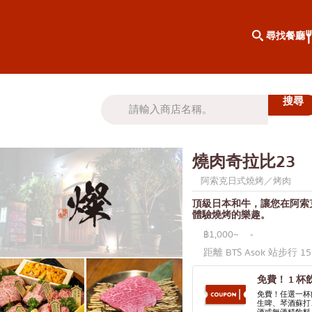
尋找餐廳
按地區搜尋
知識專欄
倫克倫
特別文章
燒肉奇拉比23
武里
KOL推薦的文章
阿索克日式燒烤／烤肉
頂級日本和牛，讓您在阿索
體驗燒烤的樂趣。
羅
฿1,000~
-
全相同的
距離 BTS Asok 站步行 1
彭
免費！ 1 杯
索克
免費！任選一杯
生啤、琴酒蘇打