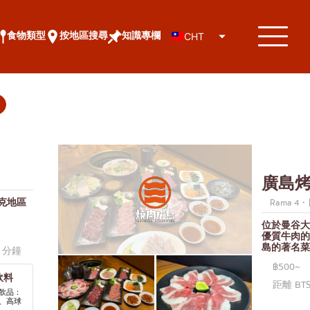
食物類型
按地區搜尋
知識專欄
CHT
廣島
克地區
Rama 
位於曼谷大
優質牛肉的
島的著名菜
5 分鐘
฿500~
飲料
距離 BTS
飲品：
、高球