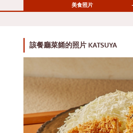
日式烤雞肉串
阿
美食照片
蕎麥麵/烏龍麵
風
日本糖果
沙
天婦羅
論
主廚特選
拉
該餐廳菜餚的照片
KATSUYA
頂級日本餐廳
拉
刺身/海鮮
帕
日式西餐
奔
烤鰻魚
奇
日本飯糰
邦
螃蟹
很
御好燒／天婦羅
烏
丼（米飯）
是
自助餐
暹