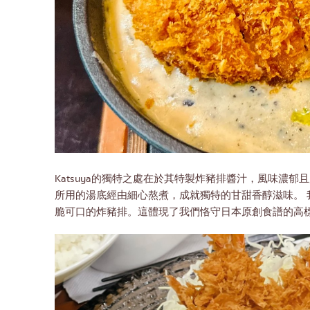
Katsuya的獨特之處在於其特製炸豬排醬汁，風味濃
所用的湯底經由細心熬煮，成就獨特的甘甜香醇滋味。
脆可口的炸豬排。這體現了我們恪守日本原創食譜的高