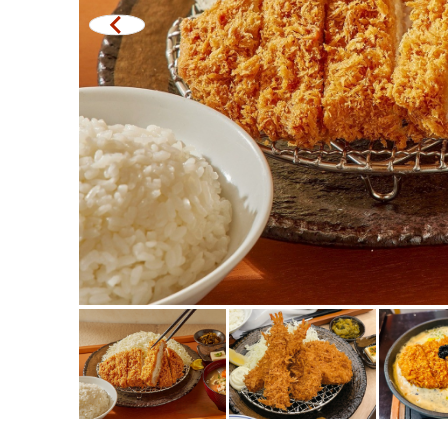
米其林
中
牛排
暖
油炸食品
清
日式火鍋
拉
烤串/烤內臟
北
傳統日本餐廳
巴
章魚燒
沙
關東煮/日式燉菜
普
套餐/日本家常菜
芭
便當/日本料理配送服務
塔
拉
拉
其