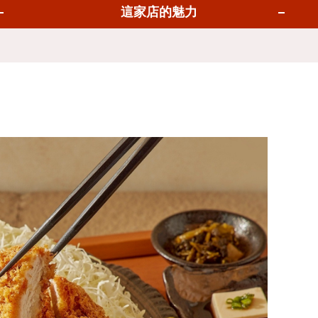
里
這家店的魅力
車
吞
堅果
瑪九世
差達
卡儂
集
隆
納
多的
東蘇克
拉差
羅天地