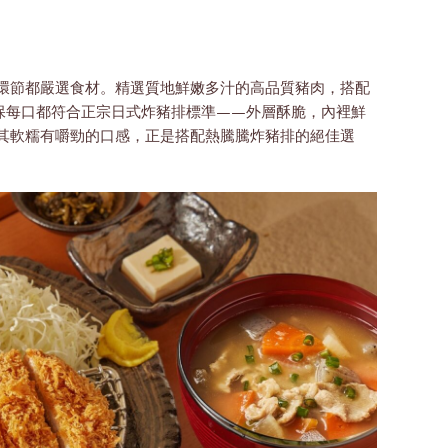
環節都嚴選食材。精選質地鮮嫩多汁的高品質豬肉，搭配
保每口都符合正宗日式炸豬排標準——外層酥脆，內裡鮮
，其軟糯有嚼勁的口感，正是搭配熱騰騰炸豬排的絕佳選