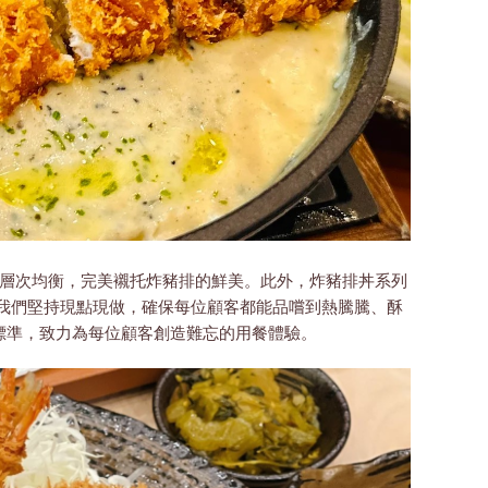
郁且層次均衡，完美襯托炸豬排的鮮美。此外，炸豬排丼系列
 我們堅持現點現做，確保每位顧客都能品嚐到熱騰騰、酥
標準，致力為每位顧客創造難忘的用餐體驗。