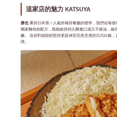
這家店的魅力
KATSUYA
勝也
秉持日本第一人氣炸豬排餐廳的標準，我們在每個
獨家麵包粉配方，既能維持持久酥脆口感又不吸油，確
嫩。 這份對細節的堅持更延伸至完美烹煮的日式白飯
擇。