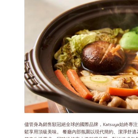
儘管身為銷售額冠絕全球的國際品牌，Katsuya始終
鬆享用頂級美味。 餐廳內部氛圍以現代簡約、潔淨舒