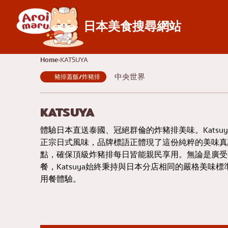
日本美食搜尋網站
日本料理
Home
KATSUYA
中央世界
豬排蓋飯/炸豬排
尋找餐廳
依食物類型搜尋
壽司
查
KATSUYA
拉麵
吞
體驗日本直送泰國、冠絕群倫的炸豬排美味。Katsu
居酒屋
暹
正宗日式風味，品牌標語正體現了這份純粹的美味真
點，確保頂級炸豬排每日皆能親民享用。無論是廣受
日式烤肉/烤肉
通
餐，Katsuya始終秉持與日本分店相同的嚴格美味
豬排蓋飯/炸豬排
完
用餐體驗。
涮涮鍋/壽喜燒
彭
日式咖哩
阿