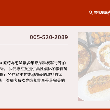
尋找餐廳
065-520-2089
按地區搜尋
知識專欄
倫克倫
特別文章
武里
KOL推薦的文章
ya 隨時為您呈獻多年來深獲饕客青睞的
諦。 我們專注於提供高性價比的優質餐
歡迎的炸豬排丼或您鍾愛的炸豬排套
羅
標準，讓顧客每次光臨都能享受最完美的
全相同的
彭
索克