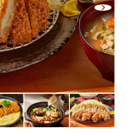
央世界
武里府
邁
差帕拉奧
欖府
吞他尼府
沒沙空
吉島
堤雅
尼亞
瑪三世
瑪四世
他