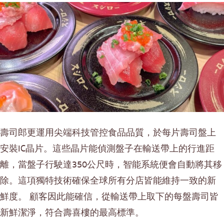
壽司郎更運用尖端科技管控食品品質，於每片壽司盤上
安裝IC晶片。這些晶片能偵測盤子在輸送帶上的行進距
離，當盤子行駛達350公尺時，智能系統便會自動將其移
除。這項獨特技術確保全球所有分店皆能維持一致的新
鮮度。 顧客因此能確信，從輸送帶上取下的每盤壽司皆
新鮮潔淨，符合壽喜樓的最高標準。