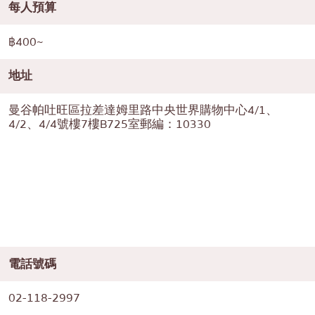
每人預算
฿400~
地址
曼谷帕吐旺區拉差達姆里路中央世界購物中心4/1、
4/2、4/4號樓7樓B725室郵編：10330
電話號碼
02-118-2997