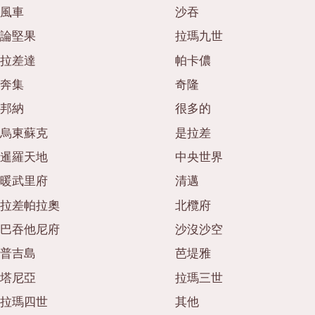
風車
沙吞
論堅果
拉瑪九世
拉差達
帕卡儂
奔集
奇隆
邦納
很多的
烏東蘇克
是拉差
暹羅天地
中央世界
暖武里府
清邁
拉差帕拉奧
北欖府
巴吞他尼府
沙沒沙空
普吉島
芭堤雅
塔尼亞
拉瑪三世
拉瑪四世
其他