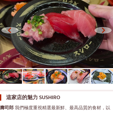
御好燒／天婦羅
邦納
丼（米飯）
很多的
自助餐
烏東蘇克
米其林
是拉差
牛排
暹羅天地
油炸食品
中央世界
日式火鍋
暖武里府
烤串/烤內臟
清邁
傳統日本餐廳
拉差帕拉奧
章魚燒
北欖府
這家店的魅力
SUSHIRO
關東煮/日式燉菜
巴吞他尼府
壽司郎
我們極度重視精選最新鮮、最高品質的食材，以
套餐/日本家常菜
沙沒沙空