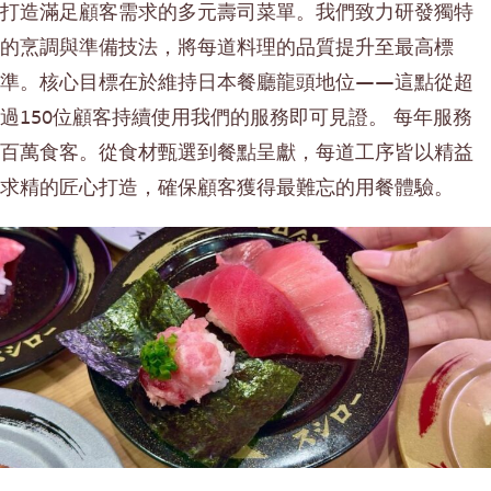
打造滿足顧客需求的多元壽司菜單。我們致力研發獨特
便當/日本料理配送服務
普吉島
的烹調與準備技法，將每道料理的品質提升至最高標
芭堤雅
準。核心目標在於維持日本餐廳龍頭地位——這點從超
塔尼亞
過150位顧客持續使用我們的服務即可見證。 每年服務
拉瑪三世
百萬食客。從食材甄選到餐點呈獻，每道工序皆以精益
拉瑪四世
求精的匠心打造，確保顧客獲得最難忘的用餐體驗。
其他