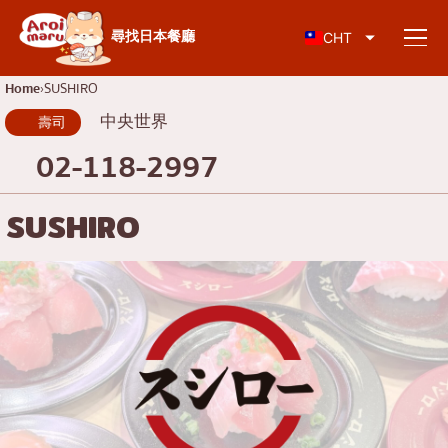
日本料理
尋找日本餐廳
CHT
Home
SUSHIRO
中央世界
壽司
尋找餐廳
02-118-2997
依食物類型搜尋
SUSHIRO
壽司
按地區搜尋
拉麵
居酒屋
查倫克倫
知識專欄
日式烤肉/烤肉
吞武里
豬排蓋飯/炸豬排
暹
特別文章
涮涮鍋/壽喜燒