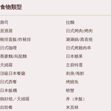
食物類型
壽司
拉麵
居酒屋
日式烤肉/烤肉
豬排蓋飯/炸豬排
涮涮鍋/壽喜燒
日式咖哩
日式烤雞肉串
蕎麥麵/烏龍麵
日本糖果
天婦羅
主廚特選
頂級日本餐廳
刺身/海鮮
日式西餐
烤鰻魚
日本飯糰
螃蟹
御好燒／天婦羅
丼（米飯）
自助餐
米其林