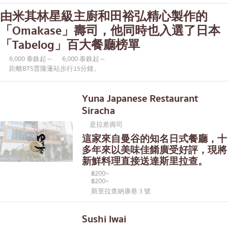
由米其林星級主廚和田裕弘精心製作的
「Omakase」壽司，他同時也入選了日本
「Tabelog」百大餐廳榜單
6,000 泰銖起～
6,000 泰銖起～
距離BTS普隆蓬站步行15分鐘。
Yuna Japanese Restaurant
Siracha
是拉差壽司
這家來自曼谷的知名日式餐廳，十
多年來以美味佳餚廣受好評，現將
新鮮料理直接送達斯里拉查。
฿200~
฿200~
斯里拉查納康巷 3 號
Sushi Iwai