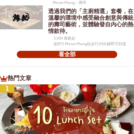
Phrom Phong・壽司
透過我們的「主廚精選」套餐，在
溫馨的環境中感受融合創意與傳統
的壽司藝術，並體驗發自內心的熱
情款待。
3,500 泰銖起
從BTS Phrom Phong站步行20分鐘即可到達
看全部
熱門文章
1