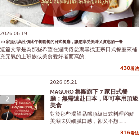
2026.06.19
10 家提供高性價比午餐套餐的日式餐廳，讓您享受美味又實惠的一餐
這篇文章是為那些希望在週間倦怠期尋找正宗日式餐廳來補
充元氣的上班族或美食愛好者而寫的。
430
看法
2026.05.21
MAGURO 集團旗下 7 家日式餐
2
廳：無需遠赴日本，即可享用頂級
美食
對於那些渴望品嚐頂級日式料理的鮮
美滋味與細膩口感，卻又不想……
316
看法