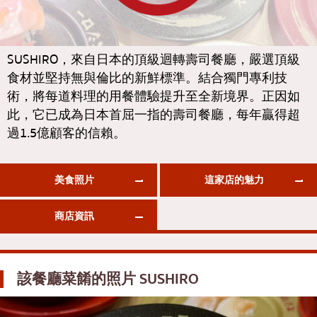
通羅
KOL推薦的文章
日式咖哩
完全相同的
日式烤雞肉串
彭彭
SUSHIRO，來自日本的頂級迴轉壽司餐廳，嚴選頂級
食材並堅持無與倫比的新鮮標準。結合獨門專利技
蕎麥麵/烏龍麵
阿索克
術，將每道料理的用餐體驗提升至全新境界。正因如
日本糖果
阿里
此，它已成為日本首屈一指的壽司餐廳，每年贏得超
天婦羅
風車
過1.5億顧客的信賴。
主廚特選
沙吞
頂級日本餐廳
美食照片
這家店的魅力
論堅果
刺身/海鮮
拉瑪九世
商店資訊
日式西餐
拉差達
烤鰻魚
帕卡儂
該餐廳菜餚的照片
SUSHIRO
日本飯糰
奔集
螃蟹
奇隆