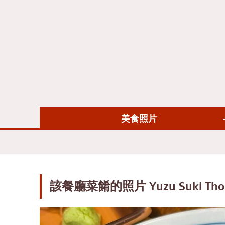
日式烤雞肉串
阿
蕎麥麵/烏龍麵
風
日本糖果
沙
天婦羅
論
主廚特選
拉
頂級日本餐廳
拉
刺身/海鮮
帕
美食照片
日式西餐
奔
烤鰻魚
奇
日本飯糰
邦
螃蟹
很
該餐廳菜餚的照片
Yuzu Suki Tho
御好燒／天婦羅
烏
丼（米飯）
是
自助餐
暹