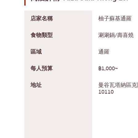
店家名稱
柚子蘇基通羅
食物類型
涮涮鍋/壽喜燒
區域
通羅
每人預算
฿1,000~
地址
曼谷瓦塔納區克
10110