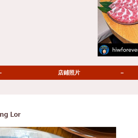
里
車
吞
堅果
瑪九世
差達
卡儂
店鋪照片
集
隆
納
多的
ng Lor
東蘇克
拉差
羅天地