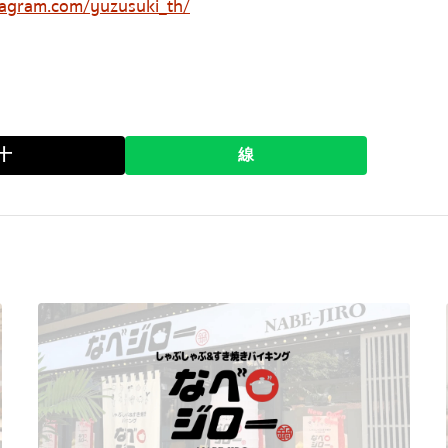
tagram.com/yuzusuki_th/
十
線