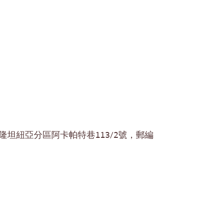
隆坦紐亞分區阿卡帕特巷113/2號，郵編