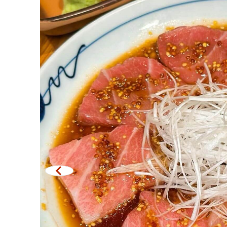
米其林
中
牛排
暖
油炸食品
清
日式火鍋
拉
烤串/烤內臟
北
傳統日本餐廳
巴
章魚燒
沙
關東煮/日式燉菜
普
套餐/日本家常菜
芭
便當/日本料理配送服務
塔
拉
拉
其