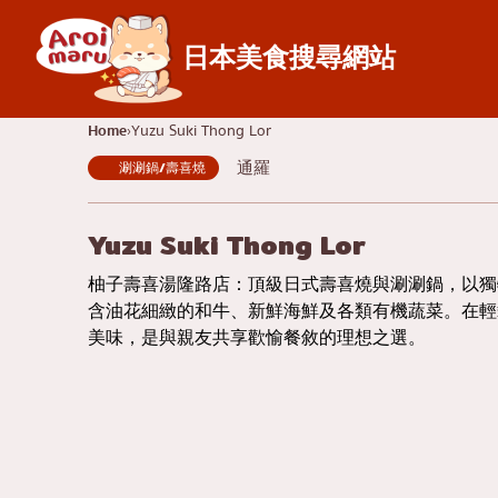
日本美食搜尋網站
日本料理
Home
Yuzu Suki Thong Lor
通羅
涮涮鍋/壽喜燒
尋找餐廳
依食物類型搜尋
壽司
查
Yuzu Suki Thong Lor
拉麵
吞
柚子壽喜湯隆路店：頂級日式壽喜燒與涮涮鍋，以獨
居酒屋
暹
含油花細緻的和牛、新鮮海鮮及各類有機蔬菜。在輕
美味，是與親友共享歡愉餐敘的理想之選。
日式烤肉/烤肉
通
豬排蓋飯/炸豬排
完
涮涮鍋/壽喜燒
彭
日式咖哩
阿