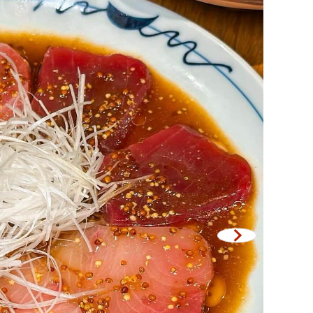
央世界
武里府
邁
差帕拉奧
欖府
吞他尼府
沒沙空
吉島
堤雅
尼亞
瑪三世
瑪四世
他