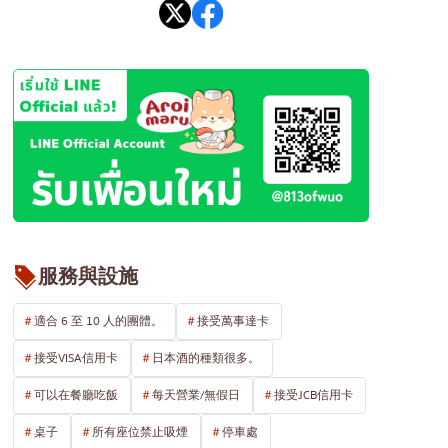
服務與設施
適合 6 至 10 人的團體。
接受萬事達卡
接受VISA信用卡
日本酒的種類很多。
可以在餐廳吃飯
每天營業/無假日
接受JCB信用卡
桌子
所有座位禁止吸煙
停車處