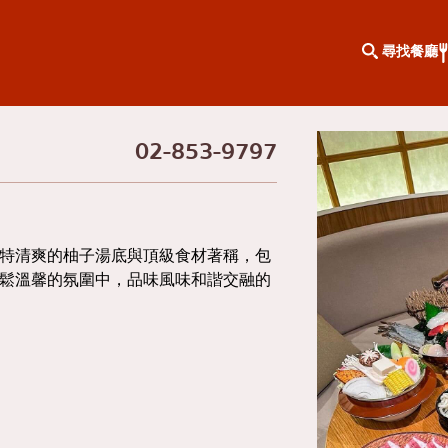
尋找餐廳
02-853-9797
按地區搜尋
知識專欄
倫克倫
特別文章
武里
KOL推薦的文章
特清爽的柚子湯底與頂級食材著稱，包
鬆溫馨的氛圍中，品味風味和諧交融的
羅
全相同的
彭
索克