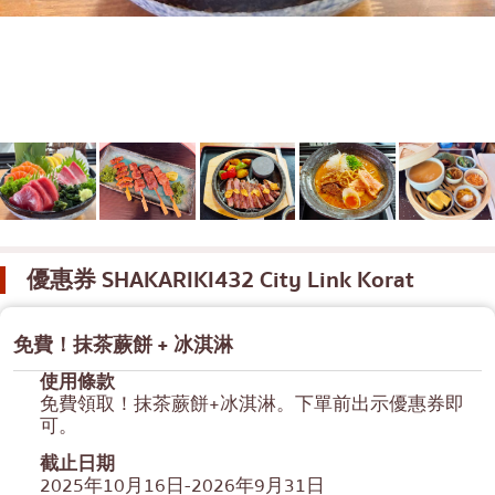
便當/日本料理配送服務
普吉島
芭堤雅
塔尼亞
拉瑪三世
拉瑪四世
其他
優惠券
SHAKARIKI432 City Link Korat
免費！抹茶蕨餅 + 冰淇淋
使用條款
免費領取！抹茶蕨餅+冰淇淋。下單前出示優惠券即
可。
截止日期
2025年10月16日-2026年9月31日