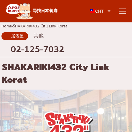
日本料理
尋找日本餐廳
CHT
Home
SHAKARIKI432 City Link Korat
其他
居酒屋
尋找餐廳
02-125-7032
依食物類型搜尋
SHAKARIKI432 City Link
Korat
壽司
按地區搜尋
拉麵
居酒屋
查倫克倫
知識專欄
日式烤肉/烤肉
吞武里
豬排蓋飯/炸豬排
暹
特別文章
涮涮鍋/壽喜燒