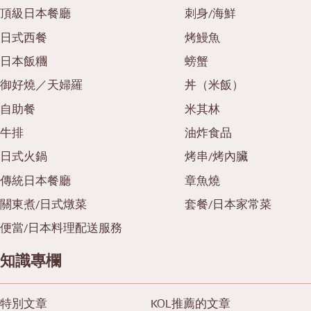
頂級日本餐廳
刺身/海鮮
日式西餐
烤鰻魚
日本飯糰
螃蟹
御好燒／天婦羅
丼（米飯）
自助餐
米其林
牛排
油炸食品
日式火鍋
烤串/烤內臟
傳統日本餐廳
章魚燒
關東煮/日式燉菜
套餐/日本家常菜
便當/日本料理配送服務
知識專欄
特別文章
KOL推薦的文章