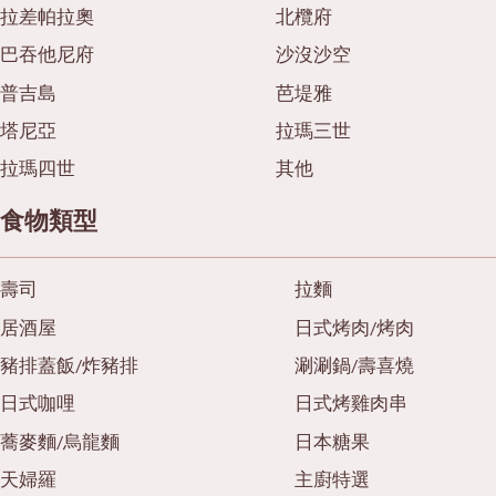
拉差帕拉奧
北欖府
巴吞他尼府
沙沒沙空
普吉島
芭堤雅
塔尼亞
拉瑪三世
拉瑪四世
其他
食物類型
壽司
拉麵
居酒屋
日式烤肉/烤肉
豬排蓋飯/炸豬排
涮涮鍋/壽喜燒
日式咖哩
日式烤雞肉串
蕎麥麵/烏龍麵
日本糖果
天婦羅
主廚特選