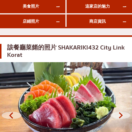
美食照片
這家店的魅力
御好燒／天婦羅
邦納
丼（米飯）
很多的
店鋪照片
商店資訊
自助餐
烏東蘇克
米其林
是拉差
該餐廳菜餚的照片
SHAKARIKI432 City Link
牛排
暹羅天地
Korat
油炸食品
中央世界
日式火鍋
暖武里府
烤串/烤內臟
清邁
傳統日本餐廳
拉差帕拉奧
章魚燒
北欖府
關東煮/日式燉菜
巴吞他尼府
套餐/日本家常菜
沙沒沙空