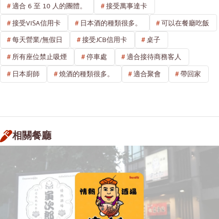
適合 6 至 10 人的團體。
接受萬事達卡
接受VISA信用卡
日本酒的種類很多。
可以在餐廳吃飯
每天營業/無假日
接受JCB信用卡
桌子
所有座位禁止吸煙
停車處
適合接待商務客人
日本廚師
燒酒的種類很多。
適合聚會
帶回家
相關餐廳