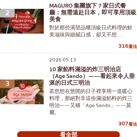
MAGURO 集團旗下 7 家日式餐
2
廳：無需遠赴日本，即可享用頂級
美食
對於那些渴望品嚐頂級日式料理的鮮
美滋味與細膩口感，卻又不想……
316
看法
2026.05.13
10 家餡料滿溢的炸三明治店
（Age Sando）——看起來令人垂
3
涎的日式三明治
若您想在悠閒的日子裡享用一道暖心
料理，那絕對非這份滿溢餡料的炸三
明治——又稱「Age Sando」——莫
屬。
307
看法
看全部