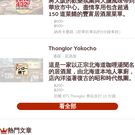
將大阪的歡樂氛圍與大膽風味帶到
華欣市中心。盡情享用包含超過
150 道菜餚的豐富居酒屋菜單。
฿500~
฿500~
納布卡桑路（距華欣車站約5分鐘車程）
Thonglor Yokocho
通羅・居酒屋
這是一家以正宗北海道咖哩湯聞名
的居酒屋，由北海道本地人掌廚，
店內洋溢著復古的昭和時代氛圍。
฿200~
฿200~
距離 BTS Thonglor 車站步行 15 分鐘
看全部
熱門文章