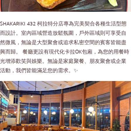
SHAKARIKI 432 柯拉特分店專為完美契合各種生活型態
而設計。室內區域營造放鬆氛圍，戶外區域則可享受自
然微風，無論是大型聚會或追求私密空間的賓客皆能盡
興而歸。 餐廳更設有現代化卡拉OK包廂，為您的用餐時
光增添歡笑與娛樂。無論是家庭聚餐、朋友聚會或企業
活動，我們皆能滿足您的需求。✨