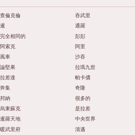
查倫克倫
吞武里
暹
通羅
完全相同的
彭彭
阿索克
阿里
風車
沙吞
論堅果
拉瑪九世
拉差達
帕卡儂
奔集
奇隆
邦納
很多的
烏東蘇克
是拉差
暹羅天地
中央世界
暖武里府
清邁