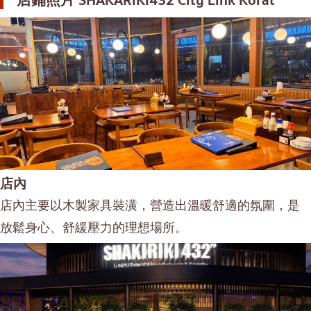
店鋪照片
SHAKARIKI432 City Link Korat
店內
店內主要以木製家具裝潢，營造出溫暖舒適的氛圍，是
放鬆身心、舒緩壓力的理想場所。