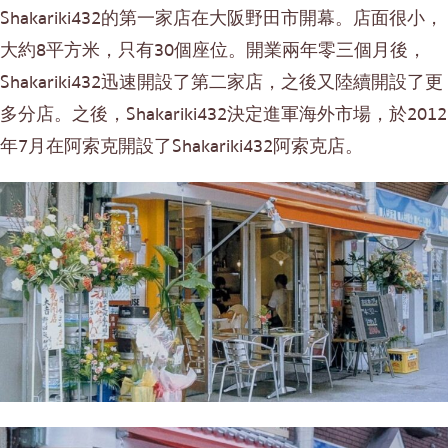
Shakariki432的第一家店在大阪野田市開幕。店面很小，
大約8平方米，只有30個座位。開業兩年零三個月後，
Shakariki432迅速開設了第二家店，之後又陸續開設了更
多分店。之後，Shakariki432決定進軍海外市場，於2012
年7月在阿索克開設了Shakariki432阿索克店。