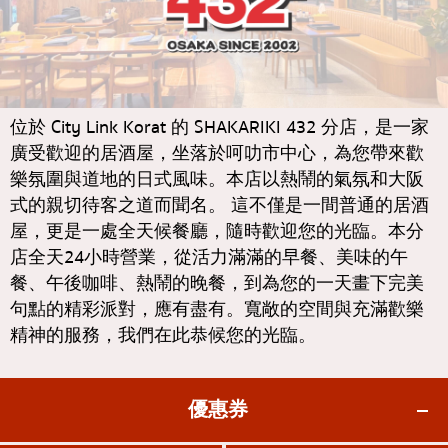
通羅
KOL推薦的文章
日式咖哩
完全相同的
日式烤雞肉串
彭彭
蕎麥麵/烏龍麵
阿索克
位於 City Link Korat 的 SHAKARIKI 432 分店，是一家
日本糖果
阿里
廣受歡迎的居酒屋，坐落於呵叻市中心，為您帶來歡
樂氛圍與道地的日式風味。本店以熱鬧的氣氛和大阪
天婦羅
風車
式的親切待客之道而聞名。 這不僅是一間普通的居酒
主廚特選
沙吞
屋，更是一處全天候餐廳，隨時歡迎您的光臨。本分
頂級日本餐廳
店全天24小時營業，從活力滿滿的早餐、美味的午
論堅果
餐、午後咖啡、熱鬧的晚餐，到為您的一天畫下完美
刺身/海鮮
拉瑪九世
句點的精彩派對，應有盡有。寬敞的空間與充滿歡樂
日式西餐
拉差達
精神的服務，我們在此恭候您的光臨。
烤鰻魚
帕卡儂
日本飯糰
奔集
優惠券
螃蟹
奇隆