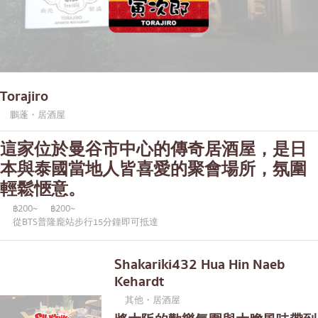
Torajiro
鵬蓬・居酒屋
這家位於曼谷市中心的傳奇居酒屋，是日
本與泰國當地人皆喜愛的聚會場所，氛圍
輕鬆愜意。
฿200~
฿200~
從BTS普隆龐站步行15分鐘即可抵達
Shakariki432 Hua Hin Naeb
Kehardt
其他・居酒屋