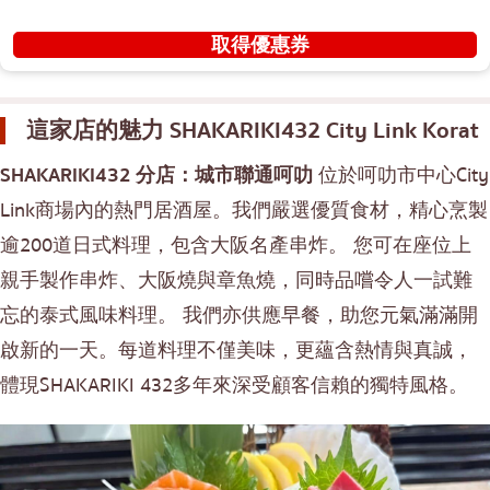
取得優惠券
這家店的魅力
SHAKARIKI432 City Link Korat
SHAKARIKI432 分店：城市聯通呵叻
位於呵叻市中心City
Link商場內的熱門居酒屋。我們嚴選優質食材，精心烹製
逾200道日式料理，包含大阪名產串炸。 您可在座位上
親手製作串炸、大阪燒與章魚燒，同時品嚐令人一試難
忘的泰式風味料理。 我們亦供應早餐，助您元氣滿滿開
啟新的一天。每道料理不僅美味，更蘊含熱情與真誠，
體現SHAKARIKI 432多年來深受顧客信賴的獨特風格。