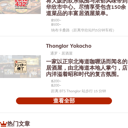
将大阪的欢乐氛围与浓郁风味带到
华欣市中心。尽情享受包含150余
道菜品的丰富居酒屋菜单。
฿500~
฿500~
纳布卡桑路（距离华欣站约5分钟车程）
Thonglor Yokocho
通罗・居酒屋
一家以正宗北海道咖喱汤而闻名的
居酒屋，由北海道本地人掌勺，店
内洋溢着昭和时代的复古氛围。
฿200~
฿200~
距离 BTS Thonglor 站步行 15 分钟
查看全部
热门文章