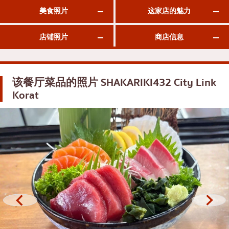
美食照片
这家店的魅力
御好烧/天妇罗
邦纳
丼（米饭）
很多的
店铺照片
商店信息
自助餐
乌东苏克
米其林
是拉差
该餐厅菜品的照片
SHAKARIKI432 City Link
牛排
暹罗天地
Korat
油炸食品
中央世界
日式火锅
暖武里府
烤串/烤内脏
清迈
传统日本餐厅
拉差帕拉
章鱼烧
北榄府
关东煮/日式炖菜
巴吞他尼府
套餐/日本家常菜
沙没沙空