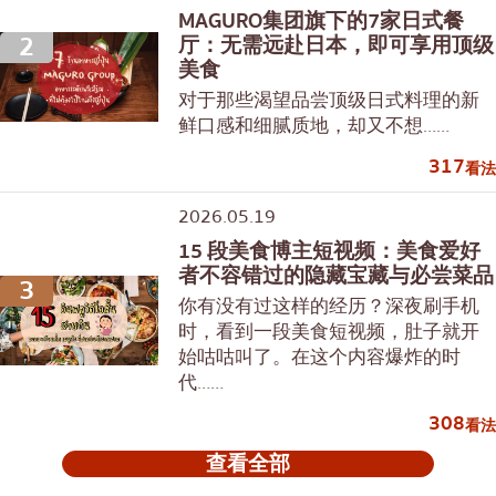
MAGURO集团旗下的7家日式餐
2
厅：无需远赴日本，即可享用顶级
美食
对于那些渴望品尝顶级日式料理的新
鲜口感和细腻质地，却又不想……
317
看法
2026.05.19
15 段美食博主短视频：美食爱好
者不容错过的隐藏宝藏与必尝菜品
3
你有没有过这样的经历？深夜刷手机
时，看到一段美食短视频，肚子就开
始咕咕叫了。在这个内容爆炸的时
代……
308
看法
查看全部