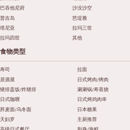
巴吞他尼府
沙没沙空
普吉岛
芭堤雅
塔尼亚
拉玛三世
拉玛四世
其他
食物类型
寿司
拉面
居酒屋
日式烤肉/烤肉
猪排盖饭/炸猪排
涮涮锅/寿喜烧
日式咖喱
日式烤鸡肉串
荞麦面/乌冬面
日本糖果
天妇罗
主厨推荐
高级日式餐厅
刺身/海鲜