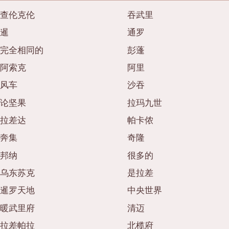
查伦克伦
吞武里
暹
通罗
完全相同的
彭蓬
阿索克
阿里
风车
沙吞
论坚果
拉玛九世
拉差达
帕卡侬
奔集
奇隆
邦纳
很多的
乌东苏克
是拉差
暹罗天地
中央世界
暖武里府
清迈
拉差帕拉
北榄府