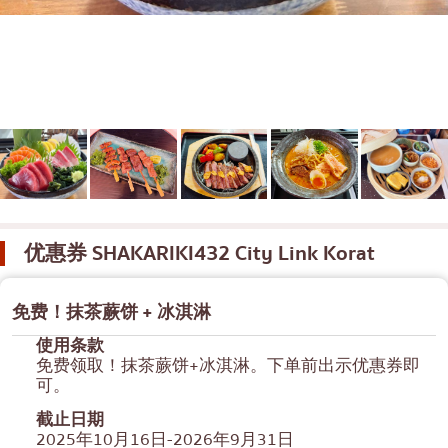
便当/日本料理配送服务
普吉岛
芭堤雅
塔尼亚
拉玛三世
拉玛四世
其他
优惠券
SHAKARIKI432 City Link Korat
免费！抹茶蕨饼 + 冰淇淋
使用条款
免费领取！抹茶蕨饼+冰淇淋。下单前出示优惠券即
可。
截止日期
2025年10月16日-2026年9月31日