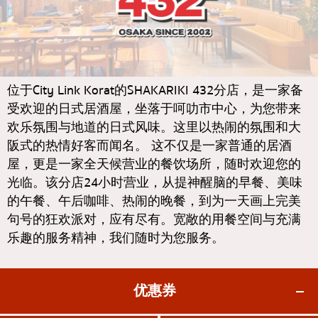
通罗
KOL推荐的文章
日式咖喱
完全相同的
日式烤鸡肉串
彭蓬
荞麦面/乌冬面
阿索克
位于City Link Korat的SHAKARIKI 432分店，是一家备
日本糖果
阿里
受欢迎的日式居酒屋，坐落于呵叻市中心，为您带来
欢乐氛围与地道的日式风味。这里以热闹的氛围和大
天妇罗
风车
阪式的热情好客而闻名。 这不仅是一家普通的居酒
主厨推荐
沙吞
屋，更是一家全天候营业的餐饮场所，随时欢迎您的
高级日式餐厅
光临。该分店24小时营业，从提神醒脑的早餐、美味
论坚果
的午餐、午后咖啡、热闹的晚餐，到为一天画上完美
刺身/海鲜
拉玛九世
句号的狂欢派对，应有尽有。宽敞的用餐空间与充满
日式西餐
拉差达
乐趣的服务精神，我们随时为您服务。
烤鳗鱼
帕卡侬
日本饭团
奔集
优惠券
螃蟹
奇隆