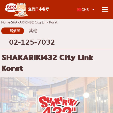
日本料理
查找日本餐厅
CHS
Home
SHAKARIKI432 City Link Korat
其他
居酒屋
查找餐厅
02-125-7032
按食物类型搜索
SHAKARIKI432 City Link
Korat
寿司
按地区搜索
拉面
居酒屋
查伦克伦
知识专栏
日式烤肉/烤肉
吞武里
猪排盖饭/炸猪排
暹
特别文章
涮涮锅/寿喜烧