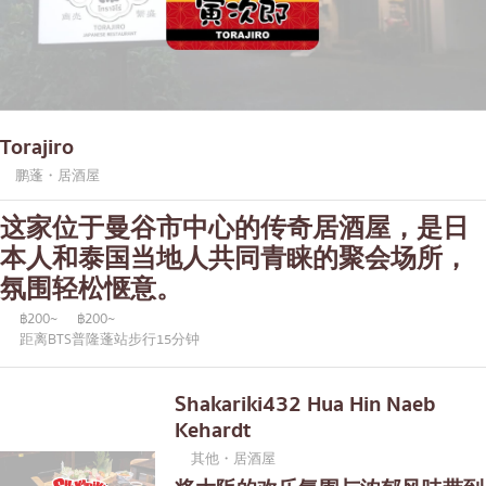
Torajiro
鹏蓬・居酒屋
这家位于曼谷市中心的传奇居酒屋，是日
本人和泰国当地人共同青睐的聚会场所，
氛围轻松惬意。
฿200~
฿200~
距离BTS普隆蓬站步行15分钟
Shakariki432 Hua Hin Naeb
Kehardt
其他・居酒屋