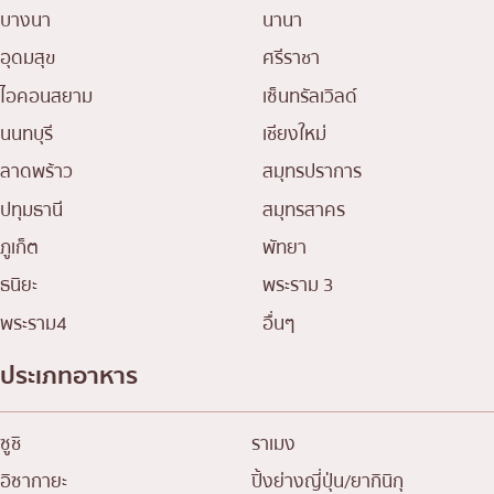
บางนา
นานา
อุดมสุข
ศรีราชา
ไอคอนสยาม
เซ็นทรัลเวิลด์
นนทบุรี
เชียงใหม่
ลาดพร้าว
สมุทรปราการ
ปทุมธานี
สมุทรสาคร
ภูเก็ต
พัทยา
ธนิยะ
พระราม 3
พระราม4
อื่นๆ
ประเภทอาหาร
ซูชิ
ราเมง
อิซากายะ
ปิ้งย่างญี่ปุ่น/ยากินิกุ