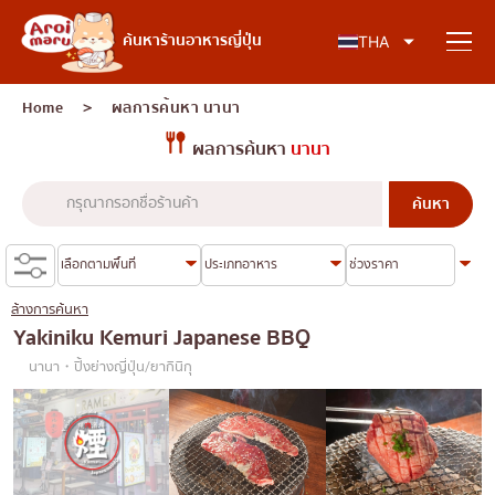
อาหารญี่ปุ่น
ค้นหาร้านอาหารญี่ปุ่น
THA
Home
＞ ผลการค้นหา
นานา
ผลการค้นหา
นานา
ค้นหาร้านอาหาร
ค้นหาตามประเภทอาหาร
ซูชิ
ล้างการค้นหา
ค้นหาตามพื้นที่
ราเมง
Yakiniku Kemuri Japanese BBQ
นานา・ปิ้งย่างญี่ปุ่น/ยากินิกุ
อิซากายะ
เจริญกรุง
คอลัมน์ความรู้
ปิ้งย่างญี่ปุ่น/ยากินิกุ
ธนบุรี
คัตสึด้ง/ทงคัตสึ
สยาม
บทความพิเศษ
ชาบูชาบู/สุกี้ยากี้