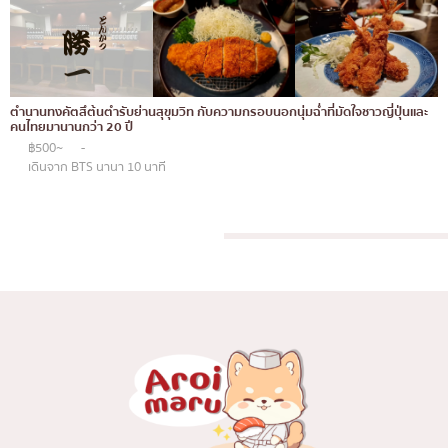
โอโคโนมิยากิ/เทปปันยากิ
บางนา
ด้ง (ข้าวหน้าต่างๆ)
นานา
บุฟเฟต์
อุดมสุข
ตำนานทงคัตสึต้นตำรับย่านสุขุมวิท กับความกรอบนอกนุ่มฉ่ำที่มัดใจชาวญี่ปุ่นและ
คนไทยมานานกว่า 20 ปี
มิชลิน
ศรีราชา
฿500~
-
เดินจาก BTS นานา 10 นาที
สเต็ก
ไอคอนสยาม
ของทอดเสียบไม้
เซ็นทรัลเวิลด์
หม้อไฟญี่ปุ่น
นนทบุรี
ของย่างเสียบไม้/เครื่องในย่าง
เชียงใหม่
ร้านอาหารญี่ปุ่นแบบดั้งเดิม
ลาดพร้าว
ทาโกะยากิ
สมุทรปราการ
โอเด้ง/เมนูตุ๋นสไตล์ญี่ปุ่น
ปทุมธานี
อาหารชุด/อาหารญี่ปุ่นสไตล์โฮมคุกกิ้ง
สมุทรสาคร