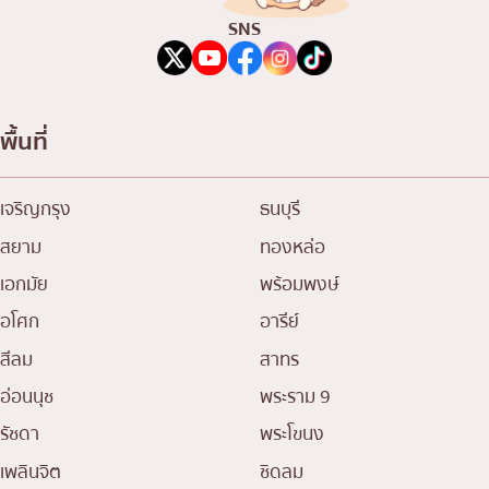
เบนโตะ/บริการส่งอาหารญี่ปุ่น
ภูเก็ต
SNS
พัทยา
ธนิยะ
พื้นที่
พระราม 3
พระราม4
เจริญกรุง
ธนบุรี
อื่นๆ
สยาม
ทองหล่อ
เอกมัย
พร้อมพงษ์
อโศก
อารีย์
สีลม
สาทร
อ่อนนุช
พระราม 9
รัชดา
พระโขนง
เพลินจิต
ชิดลม