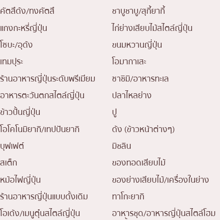
คัตสึด้ง/ทงคัตสึ
ชาบูชาบู/สุกี้ยากี้
แกงกะหรี่ญี่ปุ่น
ไก่ย่างเสียบไม้สไตล์ญี่ปุ่น
โซบะ/อุด้ง
ขนมหวานญี่ปุ่น
เทมปุระ
โอมากาเสะ
ร้านอาหารญี่ปุ่นระดับพรีเมียม
ซาชิมิ/อาหารทะเล
อาหารตะวันตกสไตล์ญี่ปุ่น
ปลาไหลย่าง
ข้าวปั้นญี่ปุ่น
ปู
โอโคโนมิยากิ/เทปปันยากิ
ด้ง (ข้าวหน้าต่างๆ)
บุฟเฟต์
มิชลิน
สเต็ก
ของทอดเสียบไม้
หม้อไฟญี่ปุ่น
ของย่างเสียบไม้/เครื่องในย่าง
ร้านอาหารญี่ปุ่นแบบดั้งเดิม
ทาโกะยากิ
โอเด้ง/เมนูตุ๋นสไตล์ญี่ปุ่น
อาหารชุด/อาหารญี่ปุ่นสไตล์โฮม