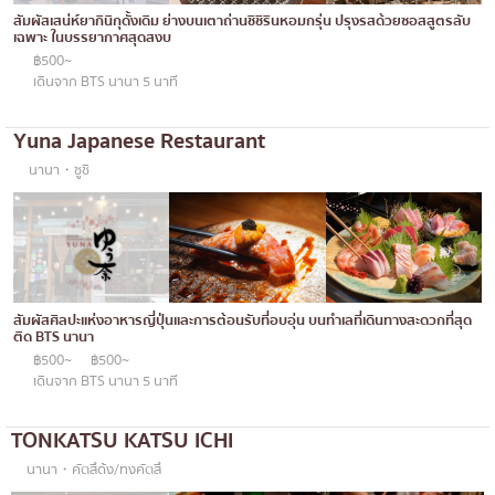
ทองหล่อ
บทความที่KOLแนะนำ
สัมผัสเสน่ห์ยากินิกุดั้งเดิม ย่างบนเตาถ่านชิชิรินหอมกรุ่น ปรุงรสด้วยซอสสูตรลับ
แกงกะหรี่ญี่ปุ่น
เฉพาะ ในบรรยากาศสุดสงบ
เอกมัย
฿500~
ไก่ย่างเสียบไม้สไตล์ญี่ปุ่น
พร้อมพงษ์
เดินจาก BTS นานา 5 นาที
โซบะ/อุด้ง
อโศก
Yuna Japanese Restaurant
ขนมหวานญี่ปุ่น
อารีย์
นานา・ซูชิ
เทมปุระ
สีลม
โอมากาเสะ
สาทร
ร้านอาหารญี่ปุ่นระดับพรีเมียม
อ่อนนุช
ซาชิมิ/อาหารทะเล
สัมผัสศิลปะแห่งอาหารญี่ปุ่นและการต้อนรับที่อบอุ่น บนทำเลที่เดินทางสะดวกที่สุด
พระราม 9
ติด BTS นานา
อาหารตะวันตกสไตล์ญี่ปุ่น
฿500~
฿500~
รัชดา
เดินจาก BTS นานา 5 นาที
ปลาไหลย่าง
พระโขนง
TONKATSU KATSU ICHI
ข้าวปั้นญี่ปุ่น
เพลินจิต
นานา・คัตสึด้ง/ทงคัตสึ
ปู
ชิดลม