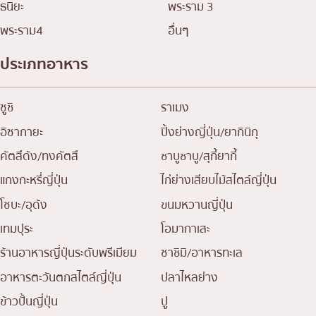
ธนิยะ
พระราม 3
พระราม4
อื่นๆ
ประเภทอาหาร
ซูชิ
ราเมง
อิซากายะ
ปิ้งย่างญี่ปุ่น/ยากินิกุ
คัตสึด้ง/ทงคัตสึ
ชาบูชาบู/สุกี้ยากี้
แกงกะหรี่ญี่ปุ่น
ไก่ย่างเสียบไม้สไตล์ญี่ปุ่น
โซบะ/อุด้ง
ขนมหวานญี่ปุ่น
เทมปุระ
โอมากาเสะ
ร้านอาหารญี่ปุ่นระดับพรีเมียม
ซาชิมิ/อาหารทะเล
อาหารตะวันตกสไตล์ญี่ปุ่น
ปลาไหลย่าง
ข้าวปั้นญี่ปุ่น
ปู