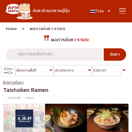
อาหารญี่ปุ่น
ค้นหาร้านอาหารญี่ปุ่น
THA
Home
＞ ผลการค้นหา
ราเมง
ผลการค้นหา
ราเมง
ค้นหาร้านอาหาร
ค้นหาตามประเภทอาหาร
ซูชิ
ล้างการค้นหา
ค้นหาตามพื้นที่
ราเมง
Taishoken Ramen
ทองหล่อ・ราเมง
อิซากายะ
เจริญกรุง
คอลัมน์ความรู้
ปิ้งย่างญี่ปุ่น/ยากินิกุ
ธนบุรี
คัตสึด้ง/ทงคัตสึ
สยาม
บทความพิเศษ
ชาบูชาบู/สุกี้ยากี้