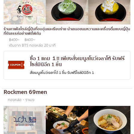
โอโคโนมิยากิ/เทปปันยากิ
บางนา
ด้ง (ข้าวหน้าต่างๆ)
นานา
บุฟเฟต์
ร้านคาเฟ่สไตล์ญี่ปุ่นที่อบอุ่นและเรียบง่าย นำเสนอขนมหวานและเครื่องดื่มแบบญี่ปุ่น
อุดมสุข
ที่รังสรรค์อย่างพิถีพิถัน
฿400~
฿400~
มิชลิน
ศรีราชา
เดินจาก BTS ทองหล่อ 20 นาที
สเต็ก
ไอคอนสยาม
ซื้อ 1 แถม １!! เพียงสั่งเมนูสโนว์เจลาโต้ รับฟรี
ของทอดเสียบไม้
เซ็นทรัลเวิลด์
ไซส์มินิอีก 1 ชิ้น
สั่งเมนูสโนว์เจลาโต้ 1 ชิ้น รับฟรีไซส์มินิอีก 1
หม้อไฟญี่ปุ่น
นนทบุรี
ของย่างเสียบไม้/เครื่องในย่าง
เชียงใหม่
Rockmen 69men
ร้านอาหารญี่ปุ่นแบบดั้งเดิม
ลาดพร้าว
ทองหล่อ・ราเมง
ทาโกะยากิ
สมุทรปราการ
โอเด้ง/เมนูตุ๋นสไตล์ญี่ปุ่น
ปทุมธานี
อาหารชุด/อาหารญี่ปุ่นสไตล์โฮมคุกกิ้ง
สมุทรสาคร