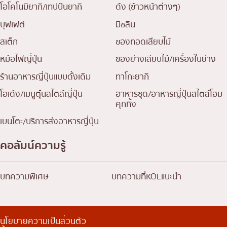
โอโคโนมิยากิ/เทปปันยากิ
ด้ง (ข้าวหน้าต่างๆ)
บุฟเฟต์
มิชลิน
สเต็ก
ของทอดเสียบไม้
หม้อไฟญี่ปุ่น
ของย่างเสียบไม้/เครื่องในย่าง
ร้านอาหารญี่ปุ่นแบบดั้งเดิม
ทาโกะยากิ
โอเด้ง/เมนูตุ๋นสไตล์ญี่ปุ่น
อาหารชุด/อาหารญี่ปุ่นสไตล์โฮม
คุกกิ้ง
เบนโตะ/บริการส่งอาหารญี่ปุ่น
คอลัมน์ความรู้
บทความพิเศษ
บทความที่KOLแนะนำ
นโยบายความเป็นส่วนตัว