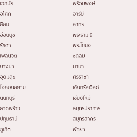
เอกมัย
พร้อมพงษ์
อโศก
อารีย์
สีลม
สาทร
อ่อนนุช
พระราม 9
รัชดา
พระโขนง
เพลินจิต
ชิดลม
บางนา
นานา
อุดมสุข
ศรีราชา
ไอคอนสยาม
เซ็นทรัลเวิลด์
นนทบุรี
เชียงใหม่
ลาดพร้าว
สมุทรปราการ
ปทุมธานี
สมุทรสาคร
ภูเก็ต
พัทยา