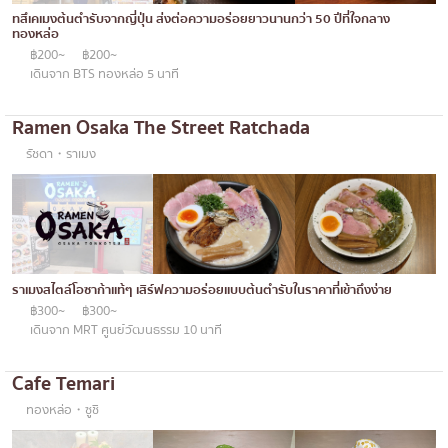
ทองหล่อ
บทความที่KOLแนะนำ
ทสึเคเมงต้นตำรับจากญี่ปุ่น ส่งต่อความอร่อยยาวนานกว่า 50 ปีที่ใจกลาง
แกงกะหรี่ญี่ปุ่น
ทองหล่อ
เอกมัย
฿200~
฿200~
ไก่ย่างเสียบไม้สไตล์ญี่ปุ่น
พร้อมพงษ์
เดินจาก BTS ทองหล่อ 5 นาที
โซบะ/อุด้ง
อโศก
Ramen Osaka The Street Ratchada
ขนมหวานญี่ปุ่น
อารีย์
รัชดา・ราเมง
เทมปุระ
สีลม
โอมากาเสะ
สาทร
ร้านอาหารญี่ปุ่นระดับพรีเมียม
อ่อนนุช
ซาชิมิ/อาหารทะเล
ราเมงสไตล์โอซาก้าแท้ๆ เสิร์ฟความอร่อยแบบต้นตำรับในราคาที่เข้าถึงง่าย
พระราม 9
฿300~
฿300~
อาหารตะวันตกสไตล์ญี่ปุ่น
รัชดา
เดินจาก MRT ศูนย์วัฒนธรรม 10 นาที
ปลาไหลย่าง
พระโขนง
Cafe Temari
ข้าวปั้นญี่ปุ่น
เพลินจิต
ทองหล่อ・ซูชิ
ปู
ชิดลม