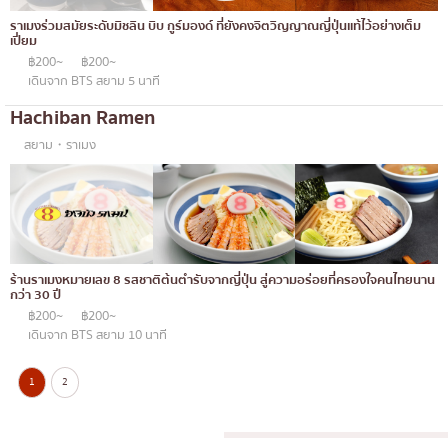
ราเมงร่วมสมัยระดับมิชลิน บิบ กูร์มองด์ ที่ยังคงจิตวิญญาณญี่ปุ่นแท้ไว้อย่างเต็ม
เปี่ยม
฿200~
฿200~
เดินจาก BTS สยาม 5 นาที
Hachiban Ramen
สยาม・ราเมง
ร้านราเมงหมายเลข 8 รสชาติต้นตำรับจากญี่ปุ่น สู่ความอร่อยที่ครองใจคนไทยนาน
กว่า 30 ปี
฿200~
฿200~
เดินจาก BTS สยาม 10 นาที
1
2