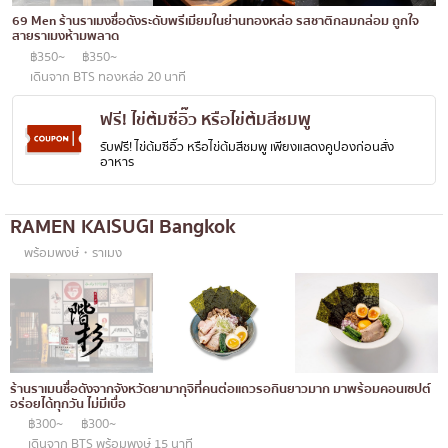
เบนโตะ/บริการส่งอาหารญี่ปุ่น
ภูเก็ต
69 Men ร้านราเมงชื่อดังระดับพรีเมียมในย่านทองหล่อ รสชาติกลมกล่อม ถูกใจ
สายราเมงห้ามพลาด
พัทยา
฿350~
฿350~
เดินจาก BTS ทองหล่อ 20 นาที
ธนิยะ
ฟรี! ไข่ต้มซีอิ๊ว หรือไข่ต้มสีชมพู
พระราม 3
รับฟรี! ไข่ต้มซีอิ๊ว หรือไข่ต้มสีชมพู เพียงแสดงคูปองก่อนสั่ง
อาหาร
พระราม4
อื่นๆ
RAMEN KAISUGI Bangkok
พร้อมพงษ์・ราเมง
ร้านราเมนชื่อดังจากจังหวัดยามากุจิที่คนต่อแถวรอกินยาวมาก มาพร้อมคอนเซปต์
อร่อยได้ทุกวัน ไม่มีเบื่อ
฿300~
฿300~
เดินจาก BTS พร้อมพงษ์ 15 นาที