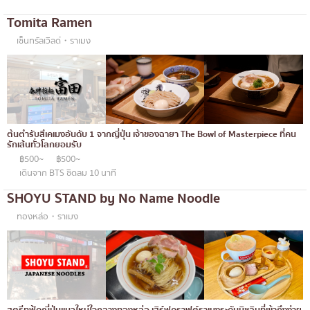
Tomita Ramen
เซ็นทรัลเวิลด์・ราเมง
ต้นตำรับสึเคเมงอันดับ 1 จากญี่ปุ่น เจ้าของฉายา The Bowl of Masterpiece ที่คน
รักเส้นทั่วโลกยอมรับ
฿500~
฿500~
เดินจาก BTS ชิดลม 10 นาที
SHOYU STAND by No Name Noodle
ทองหล่อ・ราเมง