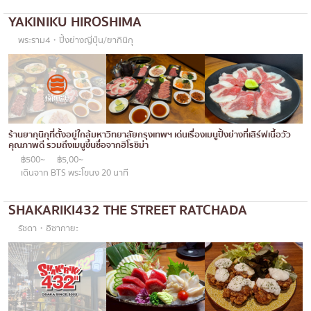
โอโคโนมิยากิ/เทปปันยากิ
บางนา
YAKINIKU HIROSHIMA
พระราม4・ปิ้งย่างญี่ปุ่น/ยากินิกุ
ด้ง (ข้าวหน้าต่างๆ)
นานา
บุฟเฟต์
อุดมสุข
มิชลิน
ศรีราชา
สเต็ก
ไอคอนสยาม
ร้านยากุนิกุที่ตั้งอยู่ใกล้มหาวิทยาลัยกรุงเทพฯ เด่นเรื่องเมนูปิ้งย่างที่เสิร์ฟเนื้อวัว
ของทอดเสียบไม้
เซ็นทรัลเวิลด์
คุณภาพดี รวมถึงเมนูขึ้นชื่อจากฮิโรชิม่า
฿500~
฿5,00~
หม้อไฟญี่ปุ่น
นนทบุรี
เดินจาก BTS พระโขนง 20 นาที
ของย่างเสียบไม้/เครื่องในย่าง
เชียงใหม่
SHAKARIKI432 THE STREET RATCHADA
ร้านอาหารญี่ปุ่นแบบดั้งเดิม
ลาดพร้าว
รัชดา・อิซากายะ
ทาโกะยากิ
สมุทรปราการ
โอเด้ง/เมนูตุ๋นสไตล์ญี่ปุ่น
ปทุมธานี
อาหารชุด/อาหารญี่ปุ่นสไตล์โฮมคุกกิ้ง
สมุทรสาคร