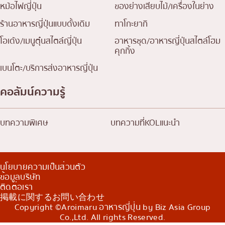
หม้อไฟญี่ปุ่น
ของย่างเสียบไม้/เครื่องในย่าง
ร้านอาหารญี่ปุ่นแบบดั้งเดิม
ทาโกะยากิ
โอเด้ง/เมนูตุ๋นสไตล์ญี่ปุ่น
อาหารชุด/อาหารญี่ปุ่นสไตล์โฮม
คุกกิ้ง
เบนโตะ/บริการส่งอาหารญี่ปุ่น
คอลัมน์ความรู้
บทความพิเศษ
บทความที่KOLแนะนำ
นโยบายความเป็นส่วนตัว
ข้อมูลบริษัท
ติดต่อเรา
掲載に関するお問い合わせ
Copyright ©Aroimaru อาหารญี่ปุ่น by Biz Asia Group
Co.,Ltd. All rights Reserved.