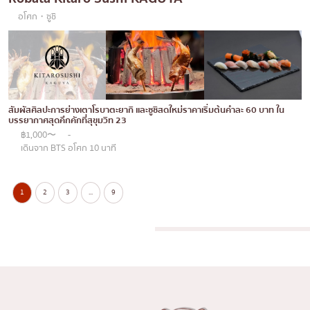
อโศก・ซูชิ
สัมผัสศิลปะการย่างเตาโรบาตะยากิ และซูชิสดใหม่ราคาเริ่มต้นคำละ 60 บาท ใน
บรรยากาศสุดคึกคักที่สุขุมวิท 23
฿1,000〜
-
เดินจาก BTS อโศก 10 นาที
1
2
3
...
9