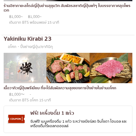
ทองหล่อ
บทความที่KOLแนะนำ
ร้านอิซากายะสไตล์ญี่ปุ่นย่านสุขุมวิท สัมผัสรสชาติญี่ปุ่นแท้ๆ ในบรรยากาศสุดไพร
แกงกะหรี่ญี่ปุ่น
เวท
เอกมัย
฿1,000~
฿1,000~
ไก่ย่างเสียบไม้สไตล์ญี่ปุ่น
พร้อมพงษ์
เดินจาก BTS พร้อมพงษ์ 15 นาที
โซบะ/อุด้ง
อโศก
Yakiniku Kirabi 23
ขนมหวานญี่ปุ่น
อารีย์
อโศก・ปิ้งย่างญี่ปุ่น/ยากินิกุ
เทมปุระ
สีลม
โอมากาเสะ
สาทร
ร้านอาหารญี่ปุ่นระดับพรีเมียม
อ่อนนุช
ซาชิมิ/อาหารทะเล
เนื้อวากิวญี่ปุ่นพรีเมียม ที่จะได้สัมผัสความสุขของการปิ้งย่างในย่านอโศก
พระราม 9
฿1,000〜
-
อาหารตะวันตกสไตล์ญี่ปุ่น
รัชดา
เดินจาก BTS อโศก 15 นาที
ปลาไหลย่าง
พระโขนง
ฟรี! เครื่องดื่ม 1 แก้ว
ข้าวปั้นญี่ปุ่น
รับฟรี! เมนูเครื่องดื่ม 1 แก้ว ระหว่างเบียร์สด จินโซดา ไฮบอล และ
เพลินจิต
เครื่องดื่มไร้แอลกอฮอลล์
ปู
ชิดลม