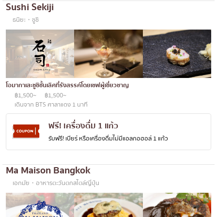
Sushi Sekiji
ธนิยะ・ซูชิ
โอมากาเสะซูชิชั้นเลิศที่รังสรรค์โดยเชฟผู้เชี่ยวชาญ
฿1,500~
฿1,500~
เดินจาก BTS ศาลาแดง 1 นาที
ฟรี! เครื่องดื่ม 1 แก้ว
รับฟรี! เบียร์ หรือเครื่องดื่มไม่มีแอลกอฮอล์ 1 แก้ว
Ma Maison Bangkok
เอกมัย・อาหารตะวันตกสไตล์ญี่ปุ่น