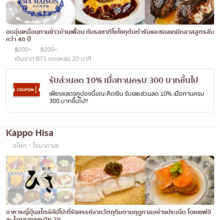
อบอุ่นเหมือนทานข้าวบ้านเพื่อน กับรสชาติโยโชกุต้นตำรับและซอสเดมิกลาสสูตรลับ
กว่า 40 ปี
฿200~
฿200~
เดินจาก BTS ทองหล่อ 20 นาที
รับส่วนลด 10% เมื่อทานครบ 300 บาทขึ้นไป
เพียงแสดงคูปองนี้ขณะคิดเงิน รับเลยส่วนลด 10% เมื่อทานครบ
300 บาทขึ้นไป!!
Kappo Hisa
อโศก・โอมากาเสะ
อาหารญี่ปุ่นสไตล์คัปโปะที่รังสรรค์จากวัตถุดิบตามฤดูกาลอย่างประณีต โดยเชฟฮิ
สะ ใจกลางสุขุมวิท 20