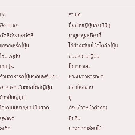
ซูชิ
ราเมง
อิซากายะ
ปิ้งย่างญี่ปุ่น/ยากินิกุ
คัตสึด้ง/ทงคัตสึ
ชาบูชาบู/สุกี้ยากี้
แกงกะหรี่ญี่ปุ่น
ไก่ย่างเสียบไม้สไตล์ญี่ปุ่น
โซบะ/อุด้ง
ขนมหวานญี่ปุ่น
เทมปุระ
โอมากาเสะ
ร้านอาหารญี่ปุ่นระดับพรีเมียม
ซาชิมิ/อาหารทะเล
อาหารตะวันตกสไตล์ญี่ปุ่น
ปลาไหลย่าง
ข้าวปั้นญี่ปุ่น
ปู
โอโคโนมิยากิ/เทปปันยากิ
ด้ง (ข้าวหน้าต่างๆ)
บุฟเฟต์
มิชลิน
สเต็ก
ของทอดเสียบไม้