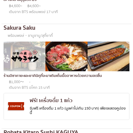
฿4,600~
฿4,600~
เดินจาก BTS พร้อมพงษ์ 17 นาที
Sakura Saku
พร้อมพงษ์・ชาบูชาบู/สุกี้ยากี้
ร้านอิซากายะและยากินิกุที่จะมาเติมเต็มมื้ออาหารด้วยความสดชื่น
฿1,000〜
-
เดินจาก BTS อโศก 15 นาที
ฟรี! เครื่องดื่ม 1 แก้ว
รับฟรี เครื่องดื่ม 1 แก้ว (มูลค่าไม่เกิน 150 บาท) เพียงแสดงคูปอง
นี้้
Robata Kitaro Sushi KAGUYA