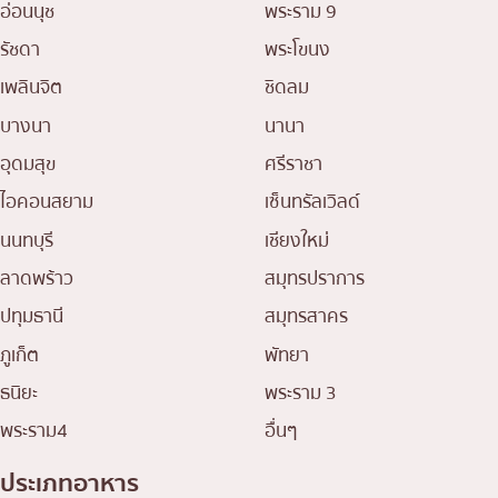
อ่อนนุช
พระราม 9
รัชดา
พระโขนง
เพลินจิต
ชิดลม
บางนา
นานา
อุดมสุข
ศรีราชา
ไอคอนสยาม
เซ็นทรัลเวิลด์
นนทบุรี
เชียงใหม่
ลาดพร้าว
สมุทรปราการ
ปทุมธานี
สมุทรสาคร
ภูเก็ต
พัทยา
ธนิยะ
พระราม 3
พระราม4
อื่นๆ
ประเภทอาหาร