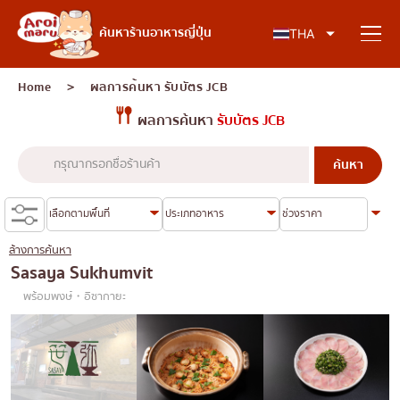
อาหารญี่ปุ่น
ค้นหาร้านอาหารญี่ปุ่น
THA
Home
＞ ผลการค้นหา
รับบัตร JCB
ผลการค้นหา
รับบัตร JCB
ค้นหาร้านอาหาร
ค้นหาตามประเภทอาหาร
ซูชิ
ล้างการค้นหา
ค้นหาตามพื้นที่
ราเมง
Sasaya Sukhumvit
พร้อมพงษ์・อิซากายะ
อิซากายะ
เจริญกรุง
คอลัมน์ความรู้
ปิ้งย่างญี่ปุ่น/ยากินิกุ
ธนบุรี
คัตสึด้ง/ทงคัตสึ
สยาม
บทความพิเศษ
ชาบูชาบู/สุกี้ยากี้