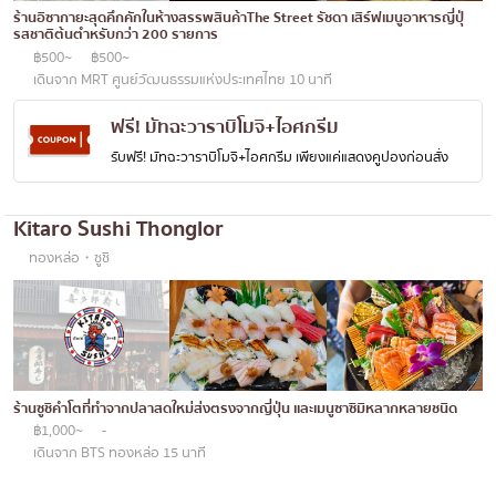
เบนโตะ/บริการส่งอาหารญี่ปุ่น
ร้านอิซากายะสุดคึกคักในห้างสรรพสินค้าThe Street รัชดา เสิร์ฟเมนูอาหารญี่ปุ่
ภูเก็ต
รสชาติต้นตำหรับกว่า 200 รายการ
฿500~
฿500~
พัทยา
เดินจาก MRT ศูนย์วัฒนธรรมแห่งประเทศไทย 10 นาที
ธนิยะ
ฟรี! มัทฉะวาราบิโมจิ+ไอศกรีม
พระราม 3
รับฟรี! มัทฉะวาราบิโมจิ+ไอศกรีม เพียงแค่แสดงคูปองก่อนสั่ง
พระราม4
อื่นๆ
Kitaro Sushi Thonglor
ทองหล่อ・ซูชิ
ร้านซูชิคำโตที่ทำจากปลาสดใหม่ส่งตรงจากญี่ปุ่น และเมนูซาซิมิหลากหลายชนิด
฿1,000~
-
เดินจาก BTS ทองหล่อ 15 นาที