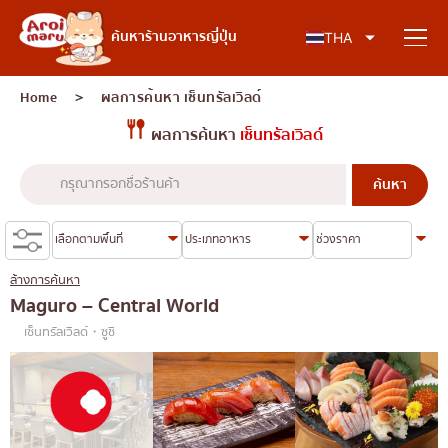
อาหารญี่ปุ่น
ค้นหาร้านอาหารญี่ปุ่น
THA
Home
＞ ผลการค้นหา
เซ็นทรัลเวิลด์
ผลการค้นหา
เซ็นทรัลเวิลด์
ค้นหาร้านอาหาร
ค้นหาตามประเภทอาหาร
ซูชิ
ล้างการค้นหา
ค้นหาตามพื้นที่
ราเมง
Maguro – Central World
เซ็นทรัลเวิลด์・ซูชิ
อิซากายะ
เจริญกรุง
คอลัมน์ความรู้
ปิ้งย่างญี่ปุ่น/ยากินิกุ
ธนบุรี
คัตสึด้ง/ทงคัตสึ
สยาม
บทความพิเศษ
ชาบูชาบู/สุกี้ยากี้