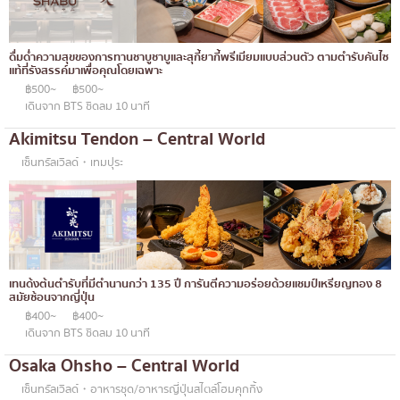
โอโคโนมิยากิ/เทปปันยากิ
บางนา
ด้ง (ข้าวหน้าต่างๆ)
นานา
ดื่มด่ำความสุขของการทานชาบูชาบูและสุกี้ยากี้พรีเมียมแบบส่วนตัว ตามตำรับคันไซ
แท้ที่รังสรรค์มาเพื่อคุณโดยเฉพาะ
บุฟเฟต์
อุดมสุข
฿500~
฿500~
เดินจาก BTS ชิดลม 10 นาที
มิชลิน
ศรีราชา
Akimitsu Tendon – Central World
สเต็ก
ไอคอนสยาม
เซ็นทรัลเวิลด์・เทมปุระ
ของทอดเสียบไม้
เซ็นทรัลเวิลด์
หม้อไฟญี่ปุ่น
นนทบุรี
ของย่างเสียบไม้/เครื่องในย่าง
เชียงใหม่
ร้านอาหารญี่ปุ่นแบบดั้งเดิม
เทนด้งต้นตำรับที่มีตำนานกว่า 135 ปี การันตีความอร่อยด้วยแชมป์เหรียญทอง 8
ลาดพร้าว
สมัยซ้อนจากญี่ปุ่น
ทาโกะยากิ
฿400~
฿400~
สมุทรปราการ
เดินจาก BTS ชิดลม 10 นาที
โอเด้ง/เมนูตุ๋นสไตล์ญี่ปุ่น
ปทุมธานี
Osaka Ohsho – Central World
อาหารชุด/อาหารญี่ปุ่นสไตล์โฮมคุกกิ้ง
สมุทรสาคร
เซ็นทรัลเวิลด์・อาหารชุด/อาหารญี่ปุ่นสไตล์โฮมคุกกิ้ง