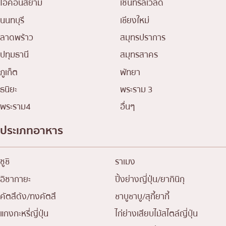
ไอคอนสยาม
เซ็นทรัลเวิลด์
นนทบุรี
เชียงใหม่
ลาดพร้าว
สมุทรปราการ
ปทุมธานี
สมุทรสาคร
ภูเก็ต
พัทยา
ธนิยะ
พระราม 3
พระราม4
อื่นๆ
ประเภทอาหาร
ซูชิ
ราเมง
อิซากายะ
ปิ้งย่างญี่ปุ่น/ยากินิกุ
คัตสึด้ง/ทงคัตสึ
ชาบูชาบู/สุกี้ยากี้
แกงกะหรี่ญี่ปุ่น
ไก่ย่างเสียบไม้สไตล์ญี่ปุ่น