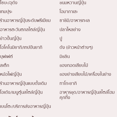
โซบะ/อุด้ง
ขนมหวานญี่ปุ่น
เทมปุระ
โอมากาเสะ
ร้านอาหารญี่ปุ่นระดับพรีเมียม
ซาชิมิ/อาหารทะเล
อาหารตะวันตกสไตล์ญี่ปุ่น
ปลาไหลย่าง
ข้าวปั้นญี่ปุ่น
ปู
โอโคโนมิยากิ/เทปปันยากิ
ด้ง (ข้าวหน้าต่างๆ)
บุฟเฟต์
มิชลิน
สเต็ก
ของทอดเสียบไม้
หม้อไฟญี่ปุ่น
ของย่างเสียบไม้/เครื่องในย่าง
ร้านอาหารญี่ปุ่นแบบดั้งเดิม
ทาโกะยากิ
โอเด้ง/เมนูตุ๋นสไตล์ญี่ปุ่น
อาหารชุด/อาหารญี่ปุ่นสไตล์โฮม
คุกกิ้ง
เบนโตะ/บริการส่งอาหารญี่ปุ่น