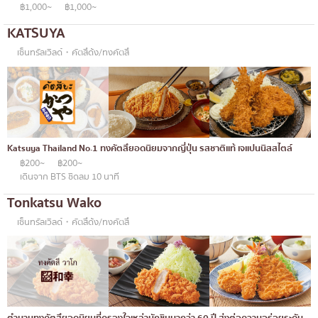
฿1,000~
฿1,000~
KATSUYA
เซ็นทรัลเวิลด์・คัตสึด้ง/ทงคัตสึ
Katsuya Thailand No.1 ทงคัตสึยอดนิยมจากญี่ปุ่น รสชาติแท้ เจแปนนิสสไตล์
฿200~
฿200~
เดินจาก BTS ชิดลม 10 นาที
Tonkatsu Wako
เซ็นทรัลเวิลด์・คัตสึด้ง/ทงคัตสึ
ตำนานทงคัตสึยอดนิยมที่ครองใจเหล่านักชิมมากว่า 60 ปี ส่งต่อความอร่อยระดับ