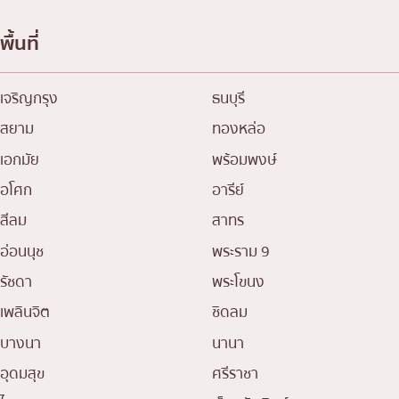
พื้นที่
เจริญกรุง
ธนบุรี
สยาม
ทองหล่อ
เอกมัย
พร้อมพงษ์
อโศก
อารีย์
สีลม
สาทร
อ่อนนุช
พระราม 9
รัชดา
พระโขนง
เพลินจิต
ชิดลม
บางนา
นานา
อุดมสุข
ศรีราชา