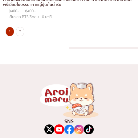
พรีเมียมในบรรยากาศญี่ปุ่นต้นตำรับ
฿400~
฿400~
เดินจาก BTS ชิดลม 10 นาที
1
2
SNS