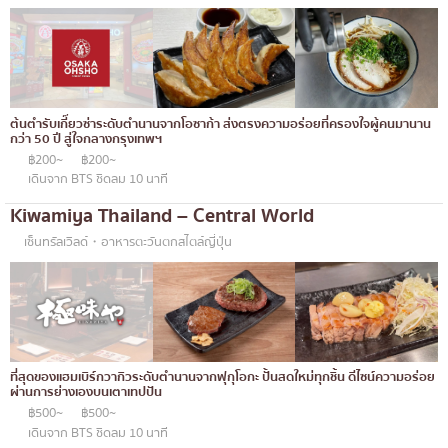
เบนโตะ/บริการส่งอาหารญี่ปุ่น
ภูเก็ต
พัทยา
ธนิยะ
ต้นตำรับเกี๊ยวซ่าระดับตำนานจากโอซาก้า ส่งตรงความอร่อยที่ครองใจผู้คนมานาน
พระราม 3
กว่า 50 ปี สู่ใจกลางกรุงเทพฯ
฿200~
฿200~
พระราม4
เดินจาก BTS ชิดลม 10 นาที
อื่นๆ
Kiwamiya Thailand – Central World
เซ็นทรัลเวิลด์・อาหารตะวันตกสไตล์ญี่ปุ่น
ที่สุดของแฮมเบิร์กวากิวระดับตำนานจากฟุกุโอกะ ปั้นสดใหม่ทุกชิ้น ดีไซน์ความอร่อย
ผ่านการย่างเองบนเตาเทปปัน
฿500~
฿500~
เดินจาก BTS ชิดลม 10 นาที