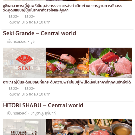
ทองหล่อ
บทความที่KOLแนะนำ
ซูชิและอาหารญี่ปุ่นพรีเมียมส่งตรงจากแหล่งกำเนิด ผ่านมาตรฐานการคัดสรร
แกงกะหรี่ญี่ปุ่น
วัตถุดิบแบบญี่ปุ่นในราคาที่จริงใจและคุ้มค่า
เอกมัย
฿500~
฿500~
ไก่ย่างเสียบไม้สไตล์ญี่ปุ่น
พร้อมพงษ์
เดินจาก BTS ชิดลม 10 นาที
Seki Grande – Central world
โซบะ/อุด้ง
อโศก
เซ็นทรัลเวิลด์・ซูชิ
ขนมหวานญี่ปุ่น
อารีย์
เทมปุระ
สีลม
โอมากาเสะ
สาทร
ร้านอาหารญี่ปุ่นระดับพรีเมียม
อ่อนนุช
อาหารญี่ปุ่นระดับมิชลินที่ยกระดับความพรีเมียมสู่ไฟน์ไดนิ่งในราคาที่ทุกคนเข้าถึงได้
ซาชิมิ/อาหารทะเล
พระราม 9
฿500~
฿500~
เดินจาก BTS ชิดลม 10 นาที
อาหารตะวันตกสไตล์ญี่ปุ่น
รัชดา
HITORI SHABU – Central world
ปลาไหลย่าง
พระโขนง
เซ็นทรัลเวิลด์・ชาบูชาบู/สุกี้ยากี้
ข้าวปั้นญี่ปุ่น
เพลินจิต
ปู
ชิดลม