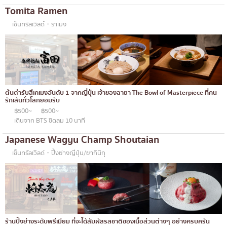
Tomita Ramen
เซ็นทรัลเวิลด์・ราเมง
ต้นตำรับสึเคเมงอันดับ 1 จากญี่ปุ่น เจ้าของฉายา The Bowl of Masterpiece ที่คน
รักเส้นทั่วโลกยอมรับ
฿500~
฿500~
เดินจาก BTS ชิดลม 10 นาที
Japanese Wagyu Champ Shoutaian
เซ็นทรัลเวิลด์・ปิ้งย่างญี่ปุ่น/ยากินิกุ
ร้านปิ้งย่างระดับพรีเมียม ที่จะได้สัมผัสรสชาติของเนื้อส่วนต่างๆ อย่างครบครัน