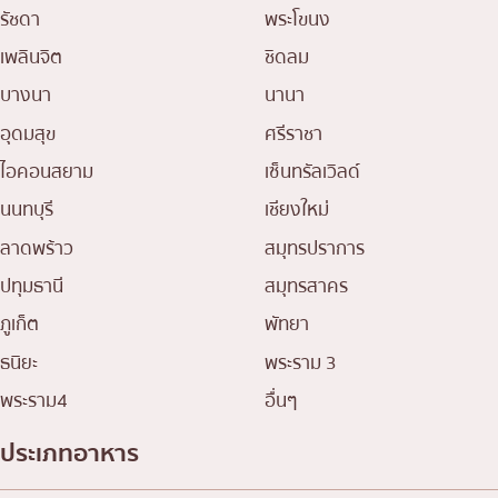
รัชดา
พระโขนง
เพลินจิต
ชิดลม
บางนา
นานา
อุดมสุข
ศรีราชา
ไอคอนสยาม
เซ็นทรัลเวิลด์
นนทบุรี
เชียงใหม่
ลาดพร้าว
สมุทรปราการ
ปทุมธานี
สมุทรสาคร
ภูเก็ต
พัทยา
ธนิยะ
พระราม 3
พระราม4
อื่นๆ
ประเภทอาหาร