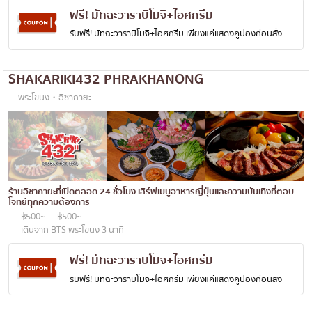
ฟรี! มัทฉะวาราบิโมจิ+ไอศกรีม
โอโคโนมิยากิ/เทปปันยากิ
บางนา
รับฟรี! มัทฉะวาราบิโมจิ+ไอศกรีม เพียงแค่แสดงคูปองก่อนสั่ง
ด้ง (ข้าวหน้าต่างๆ)
นานา
บุฟเฟต์
อุดมสุข
SHAKARIKI432 PHRAKHANONG
มิชลิน
ศรีราชา
พระโขนง・อิซากายะ
สเต็ก
ไอคอนสยาม
ของทอดเสียบไม้
เซ็นทรัลเวิลด์
หม้อไฟญี่ปุ่น
นนทบุรี
ร้านอิซากายะที่เปิดตลอด 24 ชั่วโมง เสิร์ฟเมนูอาหารญี่ปุ่นและความบันเทิงที่ตอบ
ของย่างเสียบไม้/เครื่องในย่าง
เชียงใหม่
โจทย์ทุกความต้องการ
฿500~
฿500~
ร้านอาหารญี่ปุ่นแบบดั้งเดิม
ลาดพร้าว
เดินจาก BTS พระโขนง 3 นาที
ทาโกะยากิ
สมุทรปราการ
ฟรี! มัทฉะวาราบิโมจิ+ไอศกรีม
โอเด้ง/เมนูตุ๋นสไตล์ญี่ปุ่น
ปทุมธานี
รับฟรี! มัทฉะวาราบิโมจิ+ไอศกรีม เพียงแค่แสดงคูปองก่อนสั่ง
อาหารชุด/อาหารญี่ปุ่นสไตล์โฮมคุกกิ้ง
สมุทรสาคร