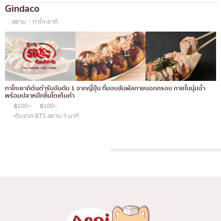
Gindaco
เบนโตะ/บริการส่งอาหารญี่ปุ่น
ภูเก็ต
สยาม・ทาโกะยากิ
พัทยา
ธนิยะ
พระราม 3
พระราม4
ทาโกะยากิต้นตำรับอันดับ 1 จากญี่ปุ่น ที่มอบสัมผัสภายนอกกรอบ ภายในนุ่มฉ่ำ
พร้อมปลาหมึกชิ้นโตเต็มคำ
อื่นๆ
฿100~
฿100~
เดินจาก BTS สยาม 5 นาที