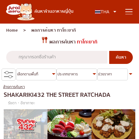
อาหารญี่ปุ่น
ค้นหาร้านอาหารญี่ปุ่น
THA
Home
＞ ผลการค้นหา
ทาโกะยากิ
ผลการค้นหา
ทาโกะยากิ
ค้นหาร้านอาหาร
ค้นหาตามประเภทอาหาร
ซูชิ
ล้างการค้นหา
ค้นหาตามพื้นที่
ราเมง
SHAKARIKI432 THE STREET RATCHADA
รัชดา・อิซากายะ
อิซากายะ
เจริญกรุง
คอลัมน์ความรู้
ปิ้งย่างญี่ปุ่น/ยากินิกุ
ธนบุรี
คัตสึด้ง/ทงคัตสึ
สยาม
บทความพิเศษ
ชาบูชาบู/สุกี้ยากี้