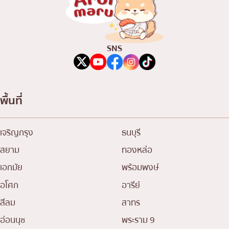
SNS
พื้นที่
เจริญกรุง
ธนบุรี
สยาม
ทองหล่อ
เอกมัย
พร้อมพงษ์
อโศก
อารีย์
สีลม
สาทร
อ่อนนุช
พระราม 9