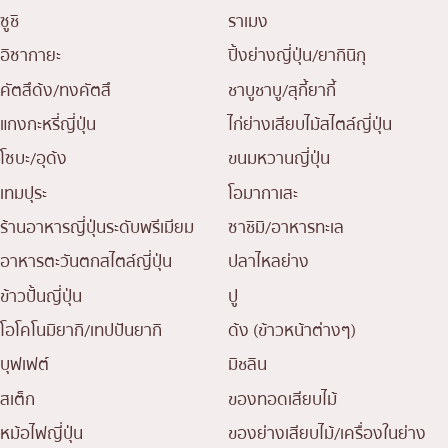
ซูชิ
ราเมง
อิซากายะ
ปิ้งย่างญี่ปุ่น/ยากินิกุ
คัตสึด้ง/ทงคัตสึ
ชาบูชาบู/สุกี้ยากี้
แกงกะหรี่ญี่ปุ่น
ไก่ย่างเสียบไม้สไตล์ญี่ปุ่น
โซบะ/อุด้ง
ขนมหวานญี่ปุ่น
เทมปุระ
โอมากาเสะ
ร้านอาหารญี่ปุ่นระดับพรีเมียม
ซาชิมิ/อาหารทะเล
อาหารตะวันตกสไตล์ญี่ปุ่น
ปลาไหลย่าง
ข้าวปั้นญี่ปุ่น
ปู
โอโคโนมิยากิ/เทปปันยากิ
ด้ง (ข้าวหน้าต่างๆ)
บุฟเฟต์
มิชลิน
สเต็ก
ของทอดเสียบไม้
หม้อไฟญี่ปุ่น
ของย่างเสียบไม้/เครื่องในย่าง