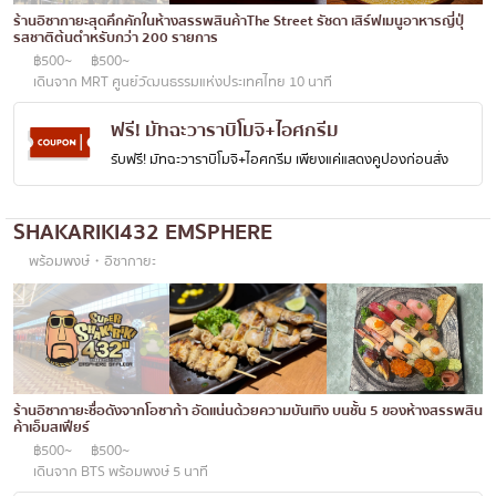
ทองหล่อ
บทความที่KOLแนะนำ
ร้านอิซากายะสุดคึกคักในห้างสรรพสินค้าThe Street รัชดา เสิร์ฟเมนูอาหารญี่ปุ่
แกงกะหรี่ญี่ปุ่น
รสชาติต้นตำหรับกว่า 200 รายการ
เอกมัย
฿500~
฿500~
ไก่ย่างเสียบไม้สไตล์ญี่ปุ่น
พร้อมพงษ์
เดินจาก MRT ศูนย์วัฒนธรรมแห่งประเทศไทย 10 นาที
โซบะ/อุด้ง
อโศก
ฟรี! มัทฉะวาราบิโมจิ+ไอศกรีม
ขนมหวานญี่ปุ่น
รับฟรี! มัทฉะวาราบิโมจิ+ไอศกรีม เพียงแค่แสดงคูปองก่อนสั่ง
อารีย์
เทมปุระ
สีลม
SHAKARIKI432 EMSPHERE
โอมากาเสะ
สาทร
พร้อมพงษ์・อิซากายะ
ร้านอาหารญี่ปุ่นระดับพรีเมียม
อ่อนนุช
ซาชิมิ/อาหารทะเล
พระราม 9
อาหารตะวันตกสไตล์ญี่ปุ่น
รัชดา
ปลาไหลย่าง
พระโขนง
ร้านอิซากายะชื่อดังจากโอซาก้า อัดแน่นด้วยความบันเทิง บนชั้น 5 ของห้างสรรพสิน
ค้าเอ็มสเฟียร์
ข้าวปั้นญี่ปุ่น
เพลินจิต
฿500~
฿500~
เดินจาก BTS พร้อมพงษ์ 5 นาที
ปู
ชิดลม