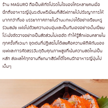
ร้าน MAGURO ถือเป็นพิกัดโปรดในใจของใครหลายคนเมื่อ
นึกถึงอาหารญี่ปุ่นระดับพรีเมี่ยมที่เสิร์ฟภายใต้ปรัชญาการให้
มากกว่าที่ขอ บรรยากาศภายในร้านตกแต่งได้อย่างเรียบหรู
ร่วมสมัย แฝงไปด้วยความอบอุ่นและเป็นกันเองอย่างเต็มเปี่ยม
โต๊ะนั่งจัดวางอย่างเป็นสัดส่วนไม่แออัด ทำให้รู้สึกผ่อนคลายใน
ทุกครั้งที่แวะมา จุดเด่นที่ปฏิเสธไม่ได้เลยคือความพิถีพิถันของ
เชฟและการคัดสรรวัตถุดิบคุณภาพสูงที่เน้นความสดใหม่เป็น
หลัก ส่งผลให้ทุกจานที่ยกมาเสิร์ฟได้ใจคนรักอาหารญี่ปุ่นไป
เต็มๆ