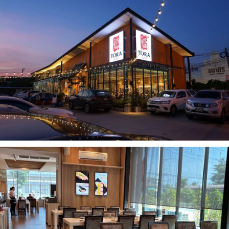
เบนโตะ/บริการส่งอาหารญี่ปุ่น
ภูเก็ต
พัทยา
ธนิยะ
พระราม 3
พระราม4
อื่นๆ