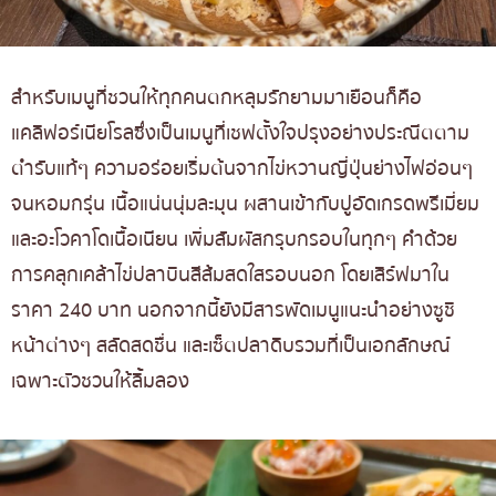
สำหรับเมนูที่ชวนให้ทุกคนตกหลุมรักยามมาเยือนก็คือ
แคลิฟอร์เนียโรลซึ่งเป็นเมนูที่เชฟตั้งใจปรุงอย่างประณีตตาม
ตำรับแท้ๆ ความอร่อยเริ่มต้นจากไข่หวานญี่ปุ่นย่างไฟอ่อนๆ
จนหอมกรุ่น เนื้อแน่นนุ่มละมุน ผสานเข้ากับปูอัดเกรดพรีเมี่ยม
และอะโวคาโดเนื้อเนียน เพิ่มสัมผัสกรุบกรอบในทุกๆ คำด้วย
การคลุกเคล้าไข่ปลาบินสีส้มสดใสรอบนอก โดยเสิร์ฟมาใน
ราคา 240 บาท นอกจากนี้ยังมีสารพัดเมนูแนะนำอย่างซูชิ
หน้าต่างๆ สลัดสดชื่น และเซ็ตปลาดิบรวมที่เป็นเอกลักษณ์
เฉพาะตัวชวนให้ลิ้มลอง