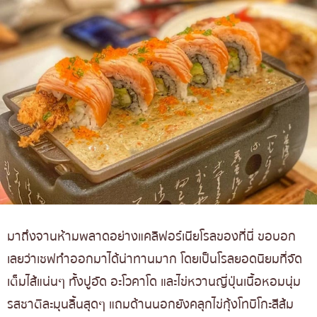
มาถึงจานห้ามพลาดอย่างแคลิฟอร์เนียโรลของที่นี่ ขอบอก
เลยว่าเชฟทำออกมาได้น่าทานมาก โดยเป็นโรลยอดนิยมที่จัด
เต็มไส้แน่นๆ ทั้งปูอัด อะโวคาโด และไข่หวานญี่ปุ่นเนื้อหอมนุ่ม
รสชาติละมุนลิ้นสุดๆ แถมด้านนอกยังคลุกไข่กุ้งโทบิโกะสีส้ม