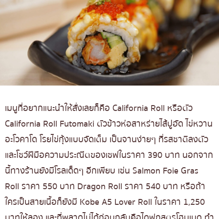
เมนูที่อยากแนะนำให้สั่งเลยก็คือ California Roll หรือตัว
California Roll Futomaki ตัวข้าวห่อสาหร่ายไส้ปูอัด ไข่หวาน
อะโวคาโด โรยไข่กุ้งแบบจัดเต็ม เป็นจานง่ายๆ ที่รสชาติลงตัว
และโชว์ฝีมือความประณีตของเชฟในราคา 390 บาท นอกจาก
นี้ทางร้านยังมีโรลเด็ดๆ อีกเพียบ เช่น Salmon Foie Gras
Roll ราคา 550 บาท Dragon Roll ราคา 540 บาท หรือถ้า
ใครเป็นสายเนื้อก็ยังมี Kobe A5 Lover Roll ในราคา 1,250
บาทให้ลอง และที่พลาดไม่ได้ก่อนกลับคือไดฟูกุสูตรโฮมเมด ทำ