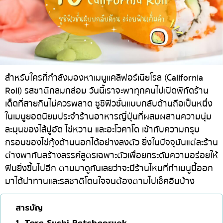
ทองหล่อ
บทความที่KOLแนะนำ
แกงกะหรี่ญี่ปุ่น
เอกมัย
ไก่ย่างเสียบไม้สไตล์ญี่ปุ่น
พร้อมพงษ์
โซบะ/อุด้ง
อโศก
ขนมหวานญี่ปุ่น
อารีย์
สำหรับใครที่กำลังมองหาเมนูแคลิฟอร์เนียโรล (California
Roll) รสชาติกลมกล่อม วันนี้เราจะพาทุกคนไปเปิดพิกัดร้าน
เทมปุระ
สีลม
เด็ดที่สายกินไม่ควรพลาด ซูชิฟิวชั่นแบบกลับด้านถือเป็นหนึ่ง
โอมากาเสะ
สาทร
ในเมนูยอดนิยมประจำร้านอาหารญี่ปุ่นที่ผสมผสานความนุ่ม
ร้านอาหารญี่ปุ่นระดับพรีเมียม
อ่อนนุช
ละมุนของไส้ปูอัด ไข่หวาน และอะโวคาโด เข้ากับความกรุบ
กรอบของไข่กุ้งด้านนอกได้อย่างลงตัว ยิ่งในปัจจุบันแต่ละร้าน
ซาชิมิ/อาหารทะเล
พระราม 9
ต่างพากันสร้างสรรค์สูตรเฉพาะตัวเพื่อยกระดับความอร่อยให้
อาหารตะวันตกสไตล์ญี่ปุ่น
รัชดา
ฟินยิ่งขึ้นไปอีก ตามมาดูกันเลยว่าจะมีร้านไหนที่ทำเมนูนี้ออก
มาได้น่าทานและรสชาติโดนใจจนต้องตามไปเช็คอินบ้าง
ปลาไหลย่าง
พระโขนง
ข้าวปั้นญี่ปุ่น
เพลินจิต
สารบัญ
ปู
ชิดลม
1. Tora Sushi Ratchapruek