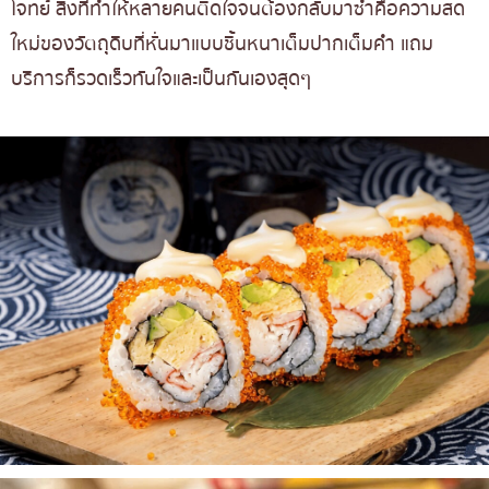
โจทย์ สิ่งที่ทำให้หลายคนติดใจจนต้องกลับมาซ้ำคือความสด
ใหม่ของวัตถุดิบที่หั่นมาแบบชิ้นหนาเต็มปากเต็มคำ แถม
บริการก็รวดเร็วทันใจและเป็นกันเองสุดๆ