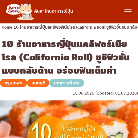
อาหารญี่ปุ่น
ค้นหาร้านอาหารญี่ปุ่น
Home
10 ร้านอาหารญี่ปุ่นแคลิฟอร์เนียโรล (California Roll) ซูชิฟิวชั่นแบบกลั
10 ร้านอาหารญี่ปุ่นแคลิฟอร์เนีย
ค้นหาร้านอาหาร
โรล (California Roll) ซูชิฟิวชั่น
ค้นหาตามประเภทอาหาร
แบบกลับด้าน อร่อยฟินเต็มคำ
ซูชิ
กรุงเทพฯ
นนทบุรี
บทความพิเศษ
ค้นหาตามพื้นที่
ราเมง
18.06.2026 (Updated: 01.07.2026)
อิซากายะ
เจริญกรุง
คอลัมน์ความรู้
ปิ้งย่างญี่ปุ่น/ยากินิกุ
ธนบุรี
คัตสึด้ง/ทงคัตสึ
สยาม
บทความพิเศษ
ชาบูชาบู/สุกี้ยากี้