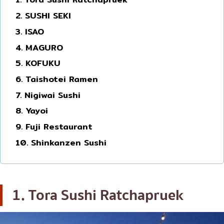
โอโคโนมิยากิ/เทปปันยากิ
บางนา
2. SUSHI SEKI
3. ISAO
ด้ง (ข้าวหน้าต่างๆ)
นานา
4. MAGURO
บุฟเฟต์
อุดมสุข
5. KOFUKU
มิชลิน
ศรีราชา
6. Taishotei Ramen
สเต็ก
ไอคอนสยาม
7. Nigiwai Sushi
ของทอดเสียบไม้
เซ็นทรัลเวิลด์
8. Yayoi
หม้อไฟญี่ปุ่น
นนทบุรี
9. Fuji Restaurant
ของย่างเสียบไม้/เครื่องในย่าง
เชียงใหม่
10. Shinkanzen Sushi
ร้านอาหารญี่ปุ่นแบบดั้งเดิม
ลาดพร้าว
ทาโกะยากิ
สมุทรปราการ
1. Tora Sushi Ratchapruek
โอเด้ง/เมนูตุ๋นสไตล์ญี่ปุ่น
ปทุมธานี
อาหารชุด/อาหารญี่ปุ่นสไตล์โฮมคุกกิ้ง
สมุทรสาคร