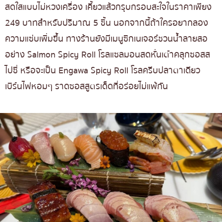
สดใสแบบไม่หวงเครื่อง เคี้ยวแล้วกรุบกรอบสะใจในราคาเพียง
249 บาทสำหรับปริมาณ 5 ชิ้น นอกจากนี้ถ้าใครอยากลอง
ความแซ่บเพิ่มขึ้น ทางร้านยังมีเมนูซิกเนเจอร์ชวนน้ำลายสอ
อย่าง Salmon Spicy Roll โรลแซลมอนสดหั่นเต๋าคลุกซอสส
ไปซี่ หรือจะเป็น Engawa Spicy Roll โรลครีบปลาตาเดียว
เบิร์นไฟหอมๆ ราดซอสสูตรเด็ดที่อร่อยไม่แพ้กัน