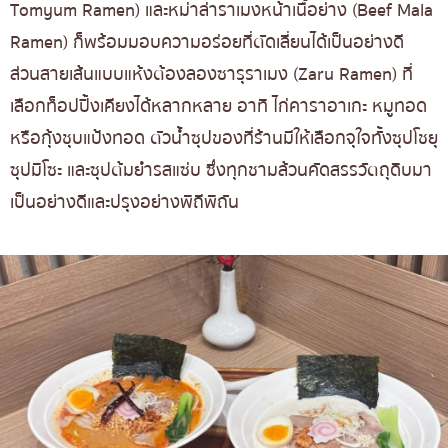
Tomyum Ramen) และหม่าล่าราเมงหน้าเนื้อย่าง (Beef Mala
Ramen) ก็พร้อมมอบความอร่อยที่ตัดเลี่ยนได้เป็นอย่างดี
ส่วนสายเส้นแบบแห้งต้องลองซารุราเมง (Zaru Ramen) ที่
เลือกท็อปปิ้งเคียงได้หลากหลาย อาทิ ไก่คาราอาเกะ หมูทอด
หรือกุ้งชุบแป้งทอด ตัวน้ำซุปของที่ร้านมีให้เลือกจุใจทั้งซุปโชยุ
ซุปมิโซะ และซุปต้มยำรสแซ่บ ซึ่งทุกชามล้วนคัดสรรวัตถุดิบมา
เป็นอย่างดีและปรุงอย่างพิถีพิถัน