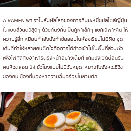
A RAMEN พาเราไปสัมผัสโลกของการกินบะหมี่ซุปสไตล์ญี่ปุ่น
ในแบบส่วนตัวสุดๆ ด้วยที่นั่งกั้นเป็นคูหาเล็กๆ แยกเฉพาะคน ให้
ความรู้สึกเหมือนกำลังนั่งทำข้อสอบในห้องเรียนไม่มีผิด จุด
เด่นที่ทำให้หลายคนติดใจคือการได้ก้าวเข้าไปในพื้นที่ส่วนตัว
เพื่อโฟกัสกับอาหารตรงหน้าอย่างเต็มที่ แถมยังเปิดต้อนรับ
คนหิวตลอด 24 ชั่วโมงแบบไม่มีวันหยุด เหมาะกับจังหวะชีวิต
ของคนเมืองที่มองหาความอิ่มอร่อยในยามดึก