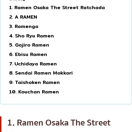
1. Ramen Osaka The Street Ratchada
โอโคโนมิยากิ/เทปปันยากิ
บางนา
2. A RAMEN
ด้ง (ข้าวหน้าต่างๆ)
นานา
3. Ramenga
บุฟเฟต์
อุดมสุข
4. Sho Ryu Ramen
มิชลิน
ศรีราชา
5. Gojiro Ramen
สเต็ก
ไอคอนสยาม
6. Ebisu Ramen
ของทอดเสียบไม้
เซ็นทรัลเวิลด์
7. Uchidaya Ramen
หม้อไฟญี่ปุ่น
8. Sendai Ramen Mokkori
นนทบุรี
9. Taishoken Ramen
ของย่างเสียบไม้/เครื่องในย่าง
เชียงใหม่
10. Kouchan Ramen
ร้านอาหารญี่ปุ่นแบบดั้งเดิม
ลาดพร้าว
ทาโกะยากิ
สมุทรปราการ
โอเด้ง/เมนูตุ๋นสไตล์ญี่ปุ่น
ปทุมธานี
1. Ramen Osaka The Street
อาหารชุด/อาหารญี่ปุ่นสไตล์โฮมคุกกิ้ง
สมุทรสาคร