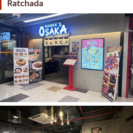
Ratchada
เบนโตะ/บริการส่งอาหารญี่ปุ่น
ภูเก็ต
พัทยา
ธนิยะ
พระราม 3
พระราม4
อื่นๆ