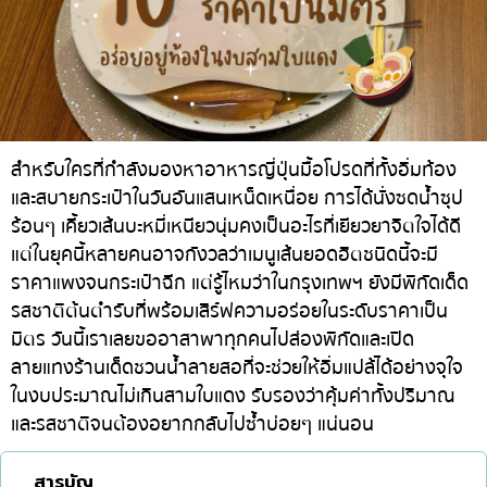
ทองหล่อ
บทความที่KOLแนะนำ
แกงกะหรี่ญี่ปุ่น
เอกมัย
ไก่ย่างเสียบไม้สไตล์ญี่ปุ่น
พร้อมพงษ์
โซบะ/อุด้ง
อโศก
ขนมหวานญี่ปุ่น
อารีย์
สำหรับใครที่กำลังมองหาอาหารญี่ปุ่นมื้อโปรดที่ทั้งอิ่มท้อง
และสบายกระเป๋าในวันอันแสนเหน็ดเหนื่อย การได้นั่งซดน้ำซุป
เทมปุระ
สีลม
ร้อนๆ เคี้ยวเส้นบะหมี่เหนียวนุ่มคงเป็นอะไรที่เยียวยาจิตใจได้ดี
โอมากาเสะ
สาทร
แต่ในยุคนี้หลายคนอาจกังวลว่าเมนูเส้นยอดฮิตชนิดนี้จะมี
ร้านอาหารญี่ปุ่นระดับพรีเมียม
อ่อนนุช
ราคาแพงจนกระเป๋าฉีก แต่รู้ไหมว่าในกรุงเทพฯ ยังมีพิกัดเด็ด
รสชาติต้นตำรับที่พร้อมเสิร์ฟความอร่อยในระดับราคาเป็น
ซาชิมิ/อาหารทะเล
พระราม 9
มิตร วันนี้เราเลยขออาสาพาทุกคนไปส่องพิกัดและเปิด
อาหารตะวันตกสไตล์ญี่ปุ่น
รัชดา
ลายแทงร้านเด็ดชวนน้ำลายสอที่จะช่วยให้อิ่มแปล้ได้อย่างจุใจ
ในงบประมาณไม่เกินสามใบแดง รับรองว่าคุ้มค่าทั้งปริมาณ
ปลาไหลย่าง
พระโขนง
และรสชาติจนต้องอยากกลับไปซ้ำบ่อยๆ แน่นอน
ข้าวปั้นญี่ปุ่น
เพลินจิต
ปู
ชิดลม
สารบัญ