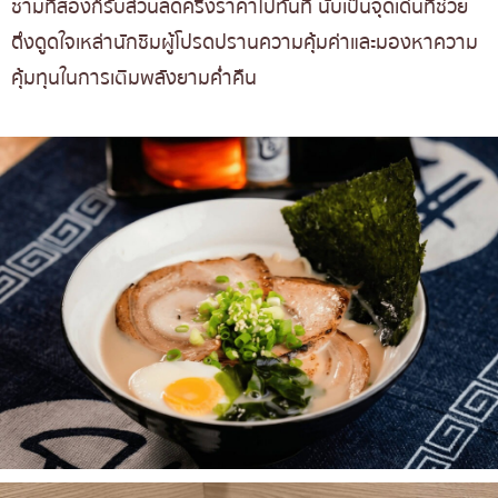
ชามที่สองก็รับส่วนลดครึ่งราคาไปทันที นับเป็นจุดเด่นที่ช่วย
ดึงดูดใจเหล่านักชิมผู้โปรดปรานความคุ้มค่าและมองหาความ
คุ้มทุนในการเติมพลังยามค่ำคืน