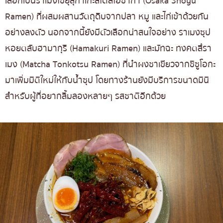
เลือกเป็นราเมงโชยุสุกาเกะสไตล์โอซาก้า (Osaka Shoyu
Ramen) ที่ผสมผสานวัตถุดิบจากปลา หมู และไก่เข้าด้วยกัน
อย่างลงตัว นอกจากนี้ยังมีตัวเลือกน่าสนใจอย่าง ราเมงซุป
หอยตลับฮามากุริ (Hamakuri Ramen) และมัทฉะ ทงคตสึรา
เมง (Matcha Tonkotsu Ramen) ที่นำผงชาเขียวจากชิซูโอกะ
มาเพิ่มมิติใหม่ให้กับน้ำซุป โดยทางร้านยังมีบริการขนาดมินิ
สำหรับผู้ที่อยากลิ้มลองหลายๆ รสชาติอีกด้วย