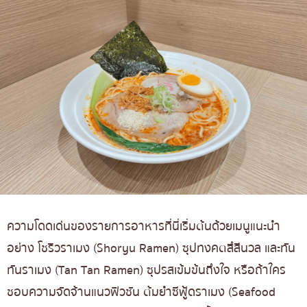
ความโดดเด่นของรายการอาหารที่นี่เริ่มต้นด้วยเมนูแนะนำ
อย่าง โชริวราเมง (Shoryu Ramen) ซุปทงคตสึสีนวล และทัน
ทันราเมง (Tan Tan Ramen) ซุปรสเข้มข้นถึงใจ หรือถ้าใคร
ชอบความจัดจ้านแนวฟิวชัน ต้มยำซีฟู้ดราเมง (Seafood