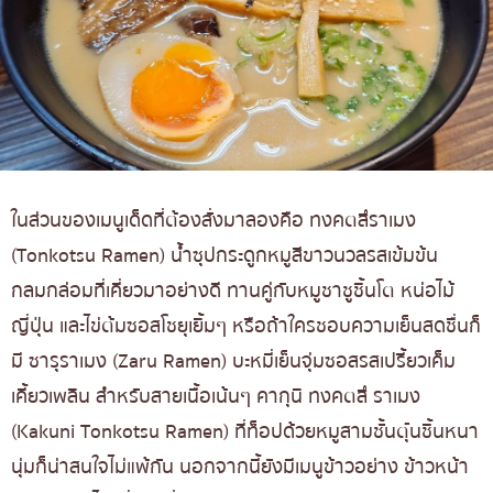
ในส่วนของเมนูเด็ดที่ต้องสั่งมาลองคือ ทงคตสึราเมง
(Tonkotsu Ramen) น้ำซุปกระดูกหมูสีขาวนวลรสเข้มข้น
กลมกล่อมที่เคี่ยวมาอย่างดี ทานคู่กับหมูชาชูชิ้นโต หน่อไม้
ญี่ปุ่น และไข่ต้มซอสโชยุเยิ้มๆ หรือถ้าใครชอบความเย็นสดชื่นก็
มี ซารุราเมง (Zaru Ramen) บะหมี่เย็นจุ่มซอสรสเปรี้ยวเค็ม
เคี้ยวเพลิน สำหรับสายเนื้อเน้นๆ คากุนิ ทงคตสึ ราเมง
(Kakuni Tonkotsu Ramen) ที่ท็อปด้วยหมูสามชั้นตุ๋นชิ้นหนา
นุ่มก็น่าสนใจไม่แพ้กัน นอกจากนี้ยังมีเมนูข้าวอย่าง ข้าวหน้า