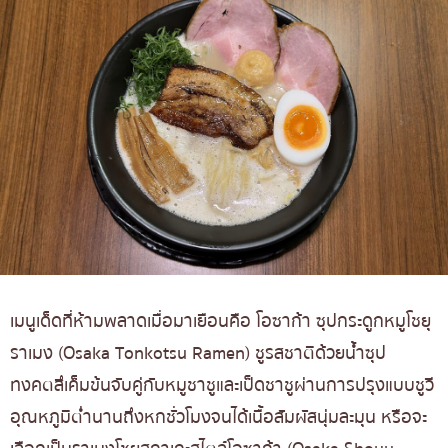
เมนูเด็ดที่ห้ามพลาดเมื่อมาเยือนคือ โอซาก้า ซุปกระดูกหมูโชยุ
ราเมง (Osaka Tonkotsu Ramen) ชูรสชาติด้วยน้ำซุป
ทงคตสึเค็มข้นจับคู่กับหมูชาชูและเป็ดชาชูผ่านการปรุงแบบชูวี
อุณหภูมิต่ำนานถึงหกชั่วโมงจนได้เนื้อสัมผัสนุ่มละมุน หรือจะ