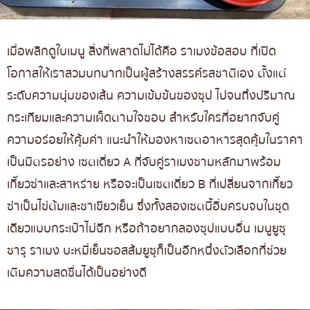
เมื่อพลิกดูใบเมนู สิ่งที่พลาดไม่ได้คือ ราเมงข้อสอบ ที่เปิด
โอกาสให้เราสวมบทบาทเป็นผู้สร้างสรรค์รสชาติเอง ตั้งแต่
ระดับความนุ่มของเส้น ความเข้มข้นของซุป ไปจนถึงปริมาณ
กระเทียมและความเผ็ดตามใจชอบ สำหรับใครที่อยากจับคู่
ความอร่อยให้คุ้มค่า แนะนำให้มองหาเซตอาหารสุดคุ้มในราคา
เป็นมิตรอย่าง เซตเดี่ยว A ที่จับคู่ราเมงชามหลักมาพร้อม
เกี๊ยวซ่าและสาหร่าย หรือจะเป็นเซตเดี่ยว B ที่เปลี่ยนจากเกี๊ยว
ซ่าเป็นไข่ต้มและชาเขียวเย็น ซึ่งทั้งสองเซตนี้อิ่มครบจบในชุด
เดียวแบบกระเป๋าไม่ฉีก หรือถ้าอยากลองซุปแบบอื่น เมนูยูซุ
ซารุ ราเมง บะหมี่เย็นซอสส้มยูซุก็เป็นอีกหนึ่งตัวเลือกที่ช่วย
เติมความสดชื่นได้เป็นอย่างดี