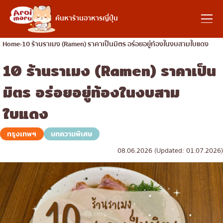
อาหารญี่ปุ่น
ค้นหาร้านอาหารญี่ปุ่น
Home
10 ร้านราเมง (Ramen) ราคาเป็นมิตร อร่อยอยู่ท้องในงบสามใบแดง
10 ร้านราเมง (Ramen) ราคาเป็น
ค้นหาร้านอาหาร
มิตร อร่อยอยู่ท้องในงบสาม
ค้นหาตามประเภทอาหาร
ใบแดง
ซูชิ
กรุงเทพฯ
บทความพิเศษ
ค้นหาตามพื้นที่
ราเมง
08.06.2026 (Updated: 01.07.2026)
อิซากายะ
เจริญกรุง
คอลัมน์ความรู้
ปิ้งย่างญี่ปุ่น/ยากินิกุ
ธนบุรี
คัตสึด้ง/ทงคัตสึ
สยาม
บทความพิเศษ
ชาบูชาบู/สุกี้ยากี้