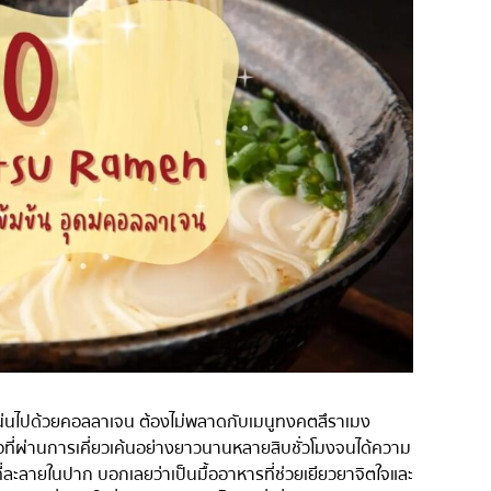
่น
อารีย์
สีลม
สาทร
อ่อนนุช
พระราม 9
รีเมียม
รัชดา
พระโขนง
ุ่น
เพลินจิต
ชิดลม
บางนา
นานา
กิ
อุดมสุข
แน่นไปด้วยคอลลาเจน ต้องไม่พลาดกับเมนูทงคตสึราเมง
ศรีราชา
่ผ่านการเคี่ยวเค้นอย่างยาวนานหลายสิบชั่วโมงจนได้ความ
นโตที่ละลายในปาก บอกเลยว่าเป็นมื้ออาหารที่ช่วยเยียวยาจิตใจและ
ไอคอนสยาม