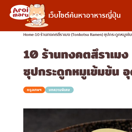
เว็บไซต์ค้นหาอาหารญี่ปุ่น
อาหารญี่ปุ่น
Home
10 ร้านทงคตสึราเมง (Tonkotsu Ramen) ซุปกระดูกหมูเข้
10 ร้านทงคตสึราเม
ค้นหาร้านอาหาร
ค้นหาตามประเภทอ
ซูชิ
ซุปกระดูกหมูเข้มข้น
ราเมง
อิซากายะ
กรุงเทพฯ
บทความพิเศษ
ปิ้งย่างญี่ปุ่น/ยากินิกุ
คัตสึด้ง/ทงคัตสึ
ชาบูชาบู/สุกี้ยากี้
แกงกะหรี่ญี่ปุ่น