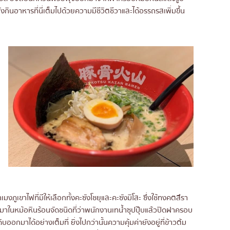
ินอาหารที่นี่เต็มไปด้วยความมีชีวิตชีวาและได้อรรถรสเพิ่มขึ้น
มงภูเขาไฟที่มีให้เลือกทั้งคะซังโชยุและคะซังมิโสะ ซึ่งใช้ทงคตสึรา
มาในหม้อหินร้อนจัดชนิดที่ว่าพนักงานเทน้ำซุปปุ๊บแล้วปิดฝาครอบ
อกมาได้อย่างเต็มที่ ยิ่งไปกว่านั้นความคุ้มค่ายังอยู่ที่ข้าวต้ม