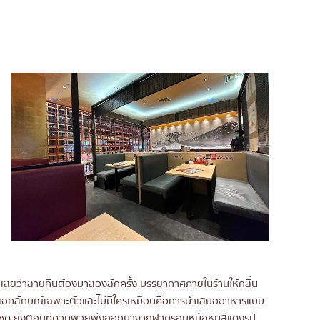
ยว่าสายกินต้องมาลองสักครั้ง บรรยากาศภายในร้านให้กลิ่น
ี่เป็นเอกลักษณ์เฉพาะตัวและไม่มีใครเหมือนคือการนำเสนออาหารแบบ
้ชิด ยิ่งตอนที่ควันพวยพุ่งออกมาจากฝาครอบหม้อหินสีแดงรูป