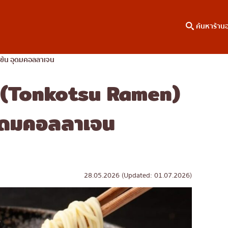
ค้นหาร้าน
มข้น อุดมคอลลาเจน
ง (Tonkotsu Ramen)
าหาร
ค้นหาตามพื้นที่
คอลัมน์ความรู้
เจริญกรุง
บทความพิเศษ
 อุดมคอลลาเจน
ธนบุรี
บทความที่KOLแนะนำ
สยาม
ทองหล่อ
เอกมัย
28.05.2026 (Updated: 01.07.2026)
พร้อมพงษ์
อโศก