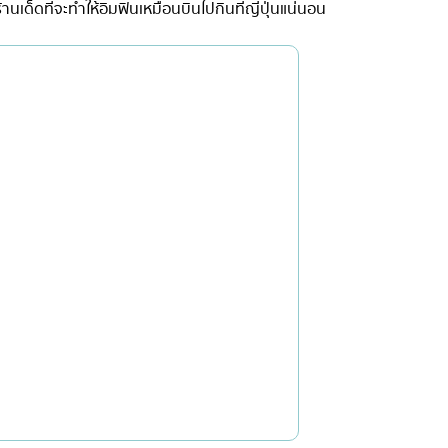
านเด็ดที่จะทำให้อิ่มฟินเหมือนบินไปกินที่ญี่ปุ่นแน่นอน
เซ็นทรัลเวิลด์
นนทบุรี
เชียงใหม่
ลาดพร้าว
งในย่าง
สมุทรปราการ
งเดิม
ปทุมธานี
สมุทรสาคร
่น
ภูเก็ต
สไตล์โฮมคุกกิ้ง
พัทยา
ญี่ปุ่น
ธนิยะ
พระราม 3
พระราม4
อื่นๆ