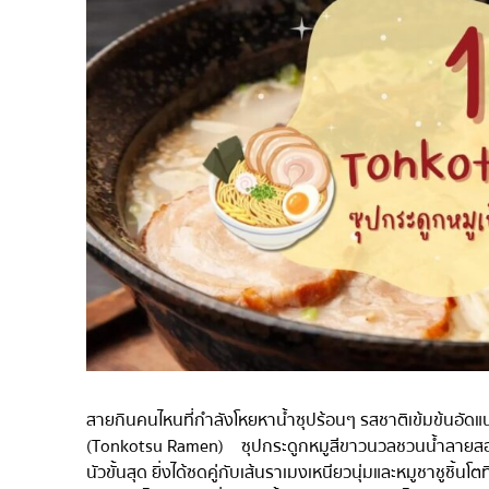
ไก่ย่างเสียบไม้สไตล์ญี่ปุ
โซบะ/อุด้ง
ขนมหวานญี่ปุ่น
เทมปุระ
โอมากาเสะ
ร้านอาหารญี่ปุ่นระดับพ
ซาชิมิ/อาหารทะเล
อาหารตะวันตกสไตล์ญี่ป
ปลาไหลย่าง
ข้าวปั้นญี่ปุ่น
ปู
โอโคโนมิยากิ/เทปปันยา
สายกินคนไหนที่กำลังโหยหาน้ำซุปร้อนๆ รสชาติเข้มข้นอัด
ด้ง (ข้าวหน้าต่างๆ)
(Tonkotsu Ramen) ซุปกระดูกหมูสีขาวนวลชวนน้ำลายสอที
นัวขั้นสุด ยิ่งได้ซดคู่กับเส้นราเมงเหนียวนุ่มและหมูชาชูชิ้
บุฟเฟต์