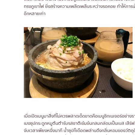
ทรงภูเขาไฟ ยิ่งสร้างความเพลิดเพลินระหว่างรอคอย ทำให้การนั่งก
อีกหลายเท่า
เมื่อเปิดเมนูมาสิ่งที่ไม่ควรพลาดเด็ดขาดคือเมนูซิกเนเจอร์อย่างราเ
เมงซุปกระดูกหมูต้นตำรับรสชาติเข้มข้นกลมกล่อมเป็นเบส เสิร์ฟ
จับเวลาเพียงหนึ่งนาที น้ำซุปก็เดือดพล่านดึงกลิ่นหอมของวัตถุดิบอ