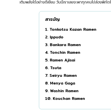
เติมพลังได้อย่างดีเยี่ยม วันนี้เราเลยจะพาทุกคนไปส่องพิกัดร้
มิชลิน
สเต็ก
สารบัญ
ของทอดเสียบไม้
1. Tonkotsu Kazan Ramen
หม้อไฟญี่ปุ่น
2. Ippudo
ของย่างเสียบไม้/เครื่อ
3. Bankara Ramen
ร้านอาหารญี่ปุ่นแบบดั้
4. Tonchin Ramen
ทาโกะยากิ
5. Ramen Ajisai
โอเด้ง/เมนูตุ๋นสไตล์ญี่ปุ
6. Tsuta
อาหารชุด/อาหารญี่ปุ่น
7. Seiryu Ramen
เบนโตะ/บริการส่งอาหาร
8. Menya Gaga
9. Washin Ramen
10. Kouchan Ramen