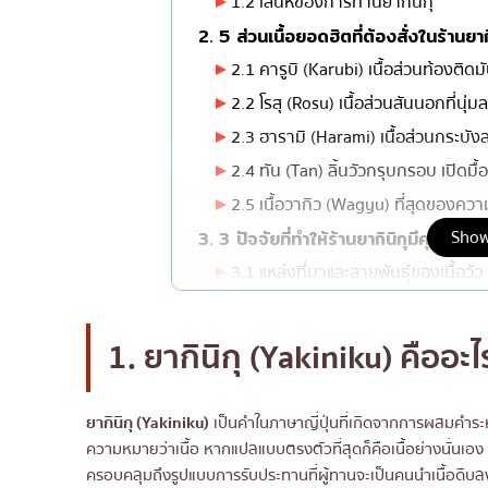
1.2 เสน่ห์ของการทานยากินิกุ
มิชลิน
2. 5 ส่วนเนื้อยอดฮิตที่ต้องสั่งในร้านยาก
สเต็ก
2.1 คารูบิ (Karubi) เนื้อส่วนท้องติด
2.2 โรสุ (Rosu) เนื้อส่วนสันนอกที่นุ่มล
ของทอดเสียบไม้
2.3 ฮารามิ (Harami) เนื้อส่วนกระบัง
หม้อไฟญี่ปุ่น
2.4 ทัน (Tan) ลิ้นวัวกรุบกรอบ เปิดมื
ของย่างเสียบไม้/เครื่อ
2.5 เนื้อวากิว (Wagyu) ที่สุดของควา
ร้านอาหารญี่ปุ่นแบบดั้
Show
3. 3 ปัจจัยที่ทำให้ร้านยากินิกุมีคุณภาพ
ทาโกะยากิ
3.1 แหล่งที่มาและสายพันธุ์ของเนื้อวัว
โอเด้ง/เมนูตุ๋นสไตล์ญี่ปุ
3.2 ประเภทของเตาและเชื้อเพลิง
อาหารชุด/อาหารญี่ปุ่น
3.3 สูตรลับของซอสทาเระ (Tare)
1. ยากินิกุ (Yakiniku) คืออะไ
เบนโตะ/บริการส่งอาหาร
4. 4 เทคนิคการย่างเนื้อยากินิกุ
4.1 กฎการพลิกเนื้อเพียงครั้งเดียว
ยากินิกุ (Yakiniku)
เป็นคำในภาษาญี่ปุ่นที่เกิดจากการผสมคำระหว่า
4.2 การสังเกตระดับความร้อนของเต
ความหมายว่าเนื้อ หากแปลแบบตรงตัวที่สุดก็คือเนื้อย่างนั่นเอง 
4.3 การเลือกใช้เครื่องเคียงตัดเลี่ยน
ครอบคลุมถึงรูปแบบการรับประทานที่ผู้ทานจะเป็นคนนำเนื้อดิบล