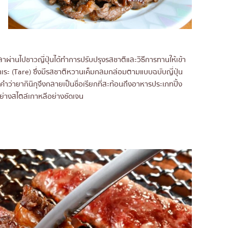
เวลาผ่านไปชาวญี่ปุ่นได้ทำการปรับปรุงรสชาติและวิธีการทานให้เข้า
า ทาเระ (Tare) ซึ่งมีรสชาติหวานเค็มกลมกล่อมตามแบบฉบับญี่ปุ่น
คำว่ายากินิกุจึงกลายเป็นชื่อเรียกที่สะท้อนถึงอาหารประเภทปิ้ง
ย่างสไตล์เกาหลีอย่างชัดเจน