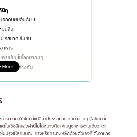
เซ็นทรัลเวิลด์
ินิกุ
นนทบุรี
มันยอดนิยมอันดับ 1
ะมุนลิ้น
เชียงใหม่
ลม รสชาติเข้มข้น
ลาดพร้าว
้ออาหาร
งในย่าง
สมุทรปราการ
มพรีเมียมในโลกยากินิกุ
งเดิม
ปทุมธานี
 More
และราคาที่ต่างกัน
สมุทรสาคร
่น
ภูเก็ต
สไตล์โฮมคุกกิ้ง
พัทยา
ร
ญี่ปุ่น
ธนิยะ
พระราม 3
ง ยาคิ (Yaki) ที่แปลว่าปิ้งหรือย่าง กับคำว่านิกุ (Niku) ที่มี
พระราม4
า
แต่ในเชิงลึกแล้วคำนี้ไม่ได้หมายถึงแค่เมนูอาหารจานเดียว แต่
อื่นๆ
งไปปรุงให้สุกบนตะแกรงหรือกระทะเหล็กด้วยตัวเองที่โต๊ะอาหาร