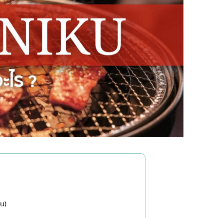
่น
อารีย์
สีลม
สาทร
อ่อนนุช
พระราม 9
รีเมียม
รัชดา
พระโขนง
ุ่น
เพลินจิต
ชิดลม
บางนา
นานา
กิ
อุดมสุข
ศรีราชา
ku)
ไอคอนสยาม