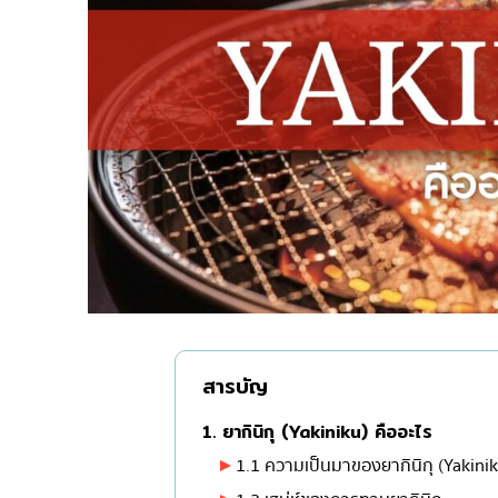
ไก่ย่างเสียบไม้สไตล์ญี่ปุ
โซบะ/อุด้ง
ขนมหวานญี่ปุ่น
เทมปุระ
โอมากาเสะ
ร้านอาหารญี่ปุ่นระดับพ
ซาชิมิ/อาหารทะเล
อาหารตะวันตกสไตล์ญี่ป
ปลาไหลย่าง
ข้าวปั้นญี่ปุ่น
ปู
สารบัญ
โอโคโนมิยากิ/เทปปันยา
1. ยากินิกุ (Yakiniku) คืออะไร
ด้ง (ข้าวหน้าต่างๆ)
1.1 ความเป็นมาของยากินิกุ (Yakini
บุฟเฟต์