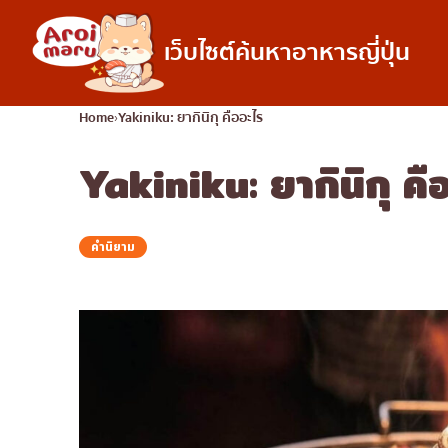
เว็บไซต์ค้นหาอาหารญี่ปุ่น
อาหารญี่ปุ่น
Home
Yakiniku: ยากินิกุ คืออะไร
Yakiniku: ยากินิกุ คื
ค้นหาร้านอาหาร
ค้นหาตามประเภทอ
ซูชิ
ราเมง
คำนิยาม
อิซากายะ
ปิ้งย่างญี่ปุ่น/ยากินิกุ
คัตสึด้ง/ทงคัตสึ
ชาบูชาบู/สุกี้ยากี้
แกงกะหรี่ญี่ปุ่น