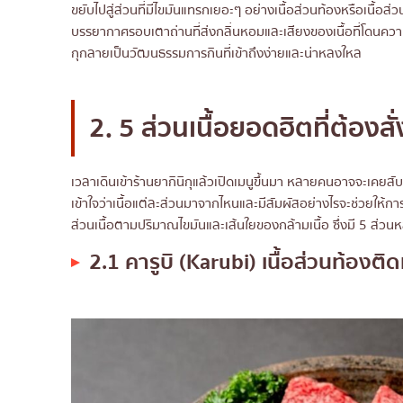
ขยับไปสู่ส่วนที่มีไขมันแทรกเยอะๆ อย่างเนื้อส่วนท้องหรือเนื้อส
บรรยากาศรอบเตาถ่านที่ส่งกลิ่นหอมและเสียงของเนื้อที่โดนความ
กุกลายเป็นวัฒนธรรมการกินที่เข้าถึงง่ายและน่าหลงใหล
2. 5 ส่วนเนื้อยอดฮิตที่ต้องสั
เวลาเดินเข้าร้านยากินิกุแล้วเปิดเมนูขึ้นมา หลายคนอาจจะเคยสับ
เข้าใจว่าเนื้อแต่ละส่วนมาจากไหนและมีสัมผัสอย่างไรจะช่วยให้กา
ส่วนเนื้อตามปริมาณไขมันและเส้นใยของกล้ามเนื้อ ซึ่งมี 5 ส่วนหลั
2.1 คารูบิ (Karubi) เนื้อส่วนท้องต