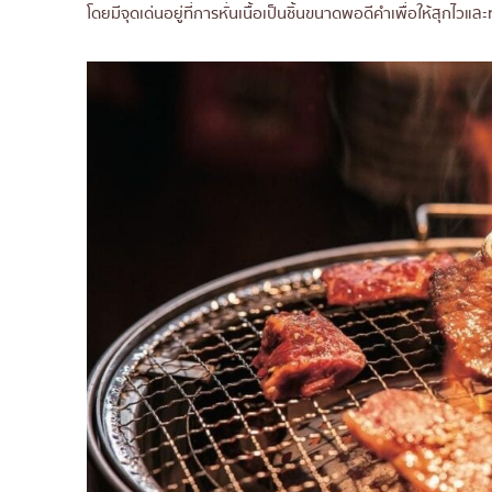
โดยมีจุดเด่นอยู่ที่การหั่นเนื้อเป็นชิ้นขนาดพอดีคำเพื่อให้สุกไวแล
5. ศาสตร์แห่งการทานยากินิกุ
5.1 การสั่งเนื้อแบบโรยเกลือ (Shio)
5.2 ลำดับการทาน
6. เครื่องในวัว (Horumon) โลกอีกใบข
6.1 โชโจ (Shocho) และ มารุโจ (Maru
6.2 วิธีการย่างเครื่องในในร้านยากินิก
7. 3 เมนูเคียง ที่ทำให้การกินยากินิกุส
7.1 เรเมง (Reimen) หรือบะหมี่เย็น
7.2 นามุล (Namul) และกิมจิ
8. 3 คำถามยอดฮิตเกี่ยวกับยากินิกุ
8.1 ยากินิกุ (Yakiniku) กับบาร์บีคิว
8.2 ทานยากินิกุอย่างไรไม่ให้กลิ่นติดตั
8.3 ทำไมต้องจองโต๊ะร้านยากินิกุล่วง