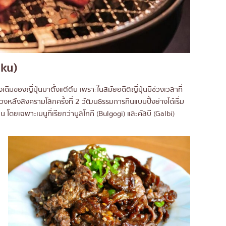
iku)
เดิมของญี่ปุ่นมาตั้งแต่ต้น เพราะในสมัยอดีตญี่ปุ่นมีช่วงเวลาที่
วงหลังสงครามโลกครั้งที่ 2 วัฒนธรรมการกินแบบปิ้งย่างได้เริ่ม
 โดยเฉพาะเมนูที่เรียกว่าบูลโกกี (Bulgogi) และคัลบี (Galbi)