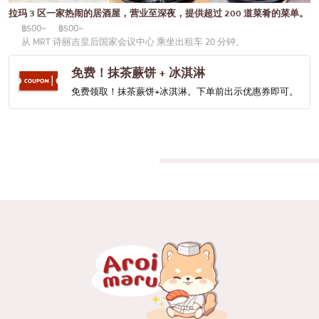
通罗
KOL推荐的文章
拉玛 3 区一家热闹的居酒屋，营业至深夜，提供超过 200 道菜肴的菜单。
日式咖喱
完全相同的
฿500~
฿500~
从 MRT 诗丽吉皇后国家会议中心 乘坐出租车 20 分钟。
日式烤鸡肉串
彭蓬
免费！抹茶蕨饼 + 冰淇淋
荞麦面/乌冬面
阿索克
免费领取！抹茶蕨饼+冰淇淋。下单前出示优惠券即可。
日本糖果
阿里
天妇罗
风车
主厨推荐
沙吞
高级日式餐厅
论坚果
刺身/海鲜
拉玛九世
日式西餐
拉差达
烤鳗鱼
帕卡侬
日本饭团
奔集
螃蟹
奇隆