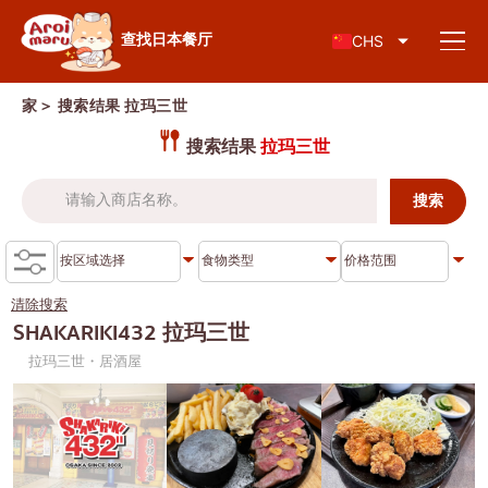
日本料理
查找日本餐厅
CHS
家
＞ 搜索结果
拉玛三世
搜索结果
拉玛三世
查找餐厅
按食物类型搜索
寿司
清除搜索
按地区搜索
拉面
SHAKARIKI432 拉玛三世
拉玛三世・居酒屋
居酒屋
查伦克伦
知识专栏
日式烤肉/烤肉
吞武里
猪排盖饭/炸猪排
暹
特别文章
涮涮锅/寿喜烧