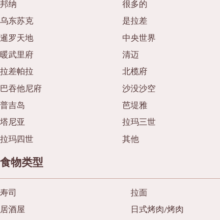
邦纳
很多的
便当/日本料理配送服务
普吉岛
乌东苏克
是拉差
芭堤雅
暹罗天地
中央世界
塔尼亚
暖武里府
清迈
拉玛三世
拉差帕拉
北榄府
拉玛四世
巴吞他尼府
沙没沙空
其他
普吉岛
芭堤雅
塔尼亚
拉玛三世
拉玛四世
其他
食物类型
寿司
拉面
居酒屋
日式烤肉/烤肉