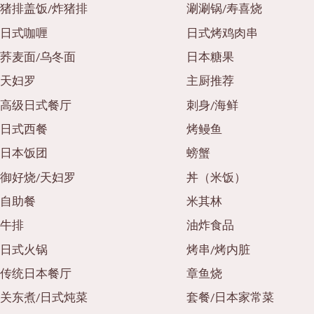
猪排盖饭/炸猪排
涮涮锅/寿喜烧
日式咖喱
日式烤鸡肉串
荞麦面/乌冬面
日本糖果
天妇罗
主厨推荐
高级日式餐厅
刺身/海鲜
日式西餐
烤鳗鱼
日本饭团
螃蟹
御好烧/天妇罗
丼（米饭）
自助餐
米其林
牛排
油炸食品
日式火锅
烤串/烤内脏
传统日本餐厅
章鱼烧
关东煮/日式炖菜
套餐/日本家常菜