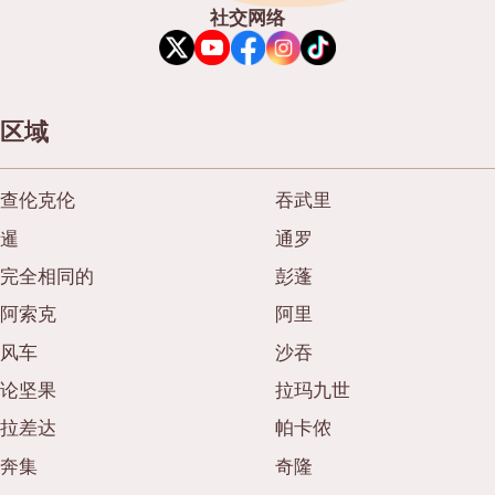
社交网络
御好烧/天妇罗
邦纳
丼（米饭）
很多的
自助餐
乌东苏克
区域
米其林
是拉差
牛排
暹罗天地
查伦克伦
吞武里
油炸食品
中央世界
暹
通罗
日式火锅
暖武里府
完全相同的
彭蓬
烤串/烤内脏
清迈
阿索克
阿里
传统日本餐厅
风车
沙吞
拉差帕拉
论坚果
拉玛九世
章鱼烧
北榄府
拉差达
帕卡侬
关东煮/日式炖菜
巴吞他尼府
奔集
奇隆
套餐/日本家常菜
沙没沙空