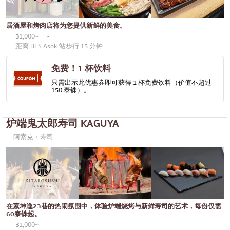
居酒屋和烤肉店将为您提供新鲜的美食。
฿1,000~
-
距离 BTS Asok 站步行 15 分钟
免费！1 杯饮料
只需出示此优惠券即可获得 1 杯免费饮料（价值不超过
150 泰铢）。
炉端鬼太郎寿司 KAGUYA
阿索克・寿司
在素坤逸23巷的热闹氛围中，体验炉端烧烤与新鲜寿司的艺术，每份仅需
60泰铢起。
฿1,000~
-