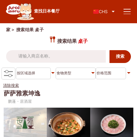
日本料理
查找日本餐厅
CHS
家
＞ 搜索结果
桌子
搜索结果
桌子
查找餐厅
按食物类型搜索
寿司
清除搜索
按地区搜索
拉面
萨萨雅素坤逸
鹏蓬・居酒屋
居酒屋
查伦克伦
知识专栏
日式烤肉/烤肉
吞武里
猪排盖饭/炸猪排
暹
特别文章
涮涮锅/寿喜烧