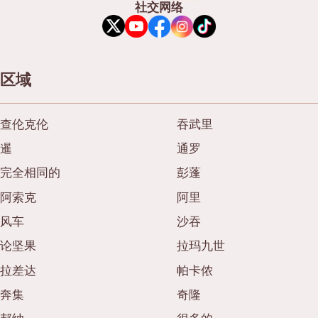
社交网络
区域
查伦克伦
吞武里
暹
通罗
完全相同的
彭蓬
阿索克
阿里
风车
沙吞
论坚果
拉玛九世
拉差达
帕卡侬
奔集
奇隆