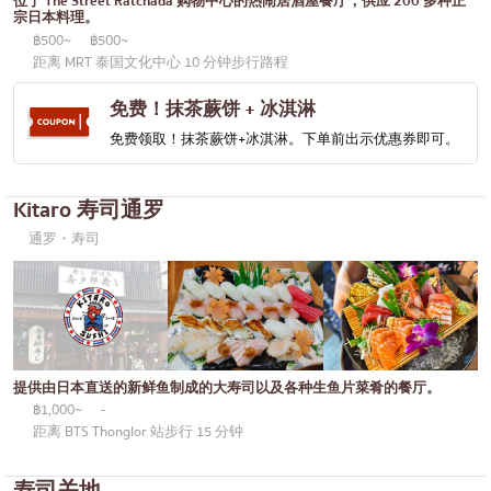
位于 The Street Ratchada 购物中心的热闹居酒屋餐厅，供应 200 多种正
便当/日本料理配送服务
宗日本料理。
普吉岛
฿500~
฿500~
芭堤雅
距离 MRT 泰国文化中心 10 分钟步行路程
塔尼亚
免费！抹茶蕨饼 + 冰淇淋
拉玛三世
免费领取！抹茶蕨饼+冰淇淋。下单前出示优惠券即可。
拉玛四世
Kitaro 寿司通罗
其他
通罗・寿司
提供由日本直送的新鲜鱼制成的大寿司以及各种生鱼片菜肴的餐厅。
฿1,000~
-
距离 BTS Thonglor 站步行 15 分钟
寿司关地