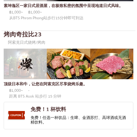
通罗
KOL推荐的文章
素坤逸区一家日式居酒屋，在极致私密的氛围中呈现地道日式风味。
日式咖喱
完全相同的
฿1,000~
฿1,000~
从BTS Phrom Phong站步行15分钟即可到达
日式烤鸡肉串
彭蓬
荞麦面/乌冬面
烤肉奇拉比23
阿索克
阿索克日式烧烤/烤肉
日本糖果
阿里
天妇罗
风车
主厨推荐
沙吞
高级日式餐厅
论坚果
顶级日本和牛，让您在阿索克区尽享烧烤乐趣。
刺身/海鲜
拉玛九世
฿1,000~
-
距离 BTS Asok 站步行 15 分钟
日式西餐
拉差达
免费！1 杯饮料
烤鳗鱼
帕卡侬
免费！任选一杯饮品：生啤、金酒苏打、高球酒或无酒
日本饭团
精饮料。
奔集
螃蟹
奇隆