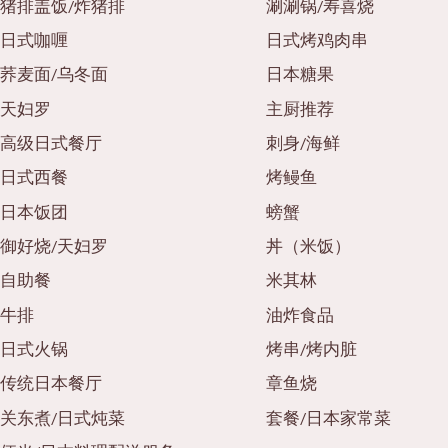
猪排盖饭/炸猪排
涮涮锅/寿喜烧
日式咖喱
日式烤鸡肉串
荞麦面/乌冬面
日本糖果
天妇罗
主厨推荐
高级日式餐厅
刺身/海鲜
日式西餐
烤鳗鱼
日本饭团
螃蟹
御好烧/天妇罗
丼（米饭）
自助餐
米其林
牛排
油炸食品
日式火锅
烤串/烤内脏
传统日本餐厅
章鱼烧
关东煮/日式炖菜
套餐/日本家常菜