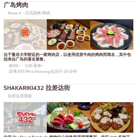
广岛烤肉
御好烧/天妇罗
邦纳
Rama 4・日式烧烤/烤肉
丼（米饭）
很多的
自助餐
乌东苏克
米其林
是拉差
牛排
暹罗天地
位于曼谷大学附近的一家烤肉店，以使用优质牛肉的烤肉而闻名，其中包
括来自广岛的著名菜肴。
油炸食品
中央世界
฿500~
5,00 泰铢~
距离 BTS Phra Khanong 站步行 20 分钟
日式火锅
暖武里府
烤串/烤内脏
清迈
SHAKARIKI432 拉差达街
拉差达居酒屋
传统日本餐厅
拉差帕拉
章鱼烧
北榄府
关东煮/日式炖菜
巴吞他尼府
套餐/日本家常菜
沙没沙空