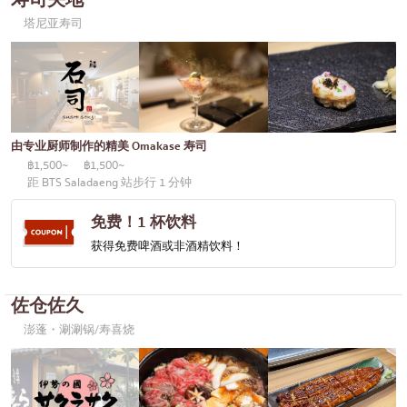
塔尼亚寿司
由专业厨师制作的精美 Omakase 寿司
฿1,500~
฿1,500~
距 BTS Saladaeng 站步行 1 分钟
免费！1 杯饮料
获得免费啤酒或非酒精饮料！
佐仓佐久
澎蓬・涮涮锅/寿喜烧