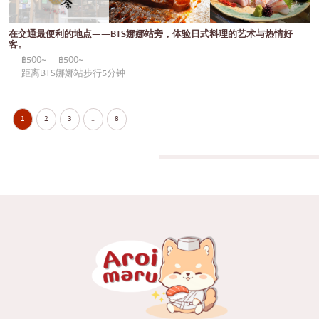
在交通最便利的地点——BTS娜娜站旁，体验日式料理的艺术与热情好
客。
฿500~
฿500~
距离BTS娜娜站步行5分钟
1
2
3
...
8