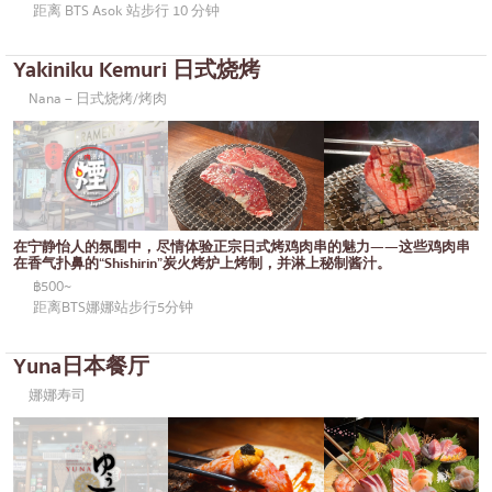
距离 BTS Asok 站步行 10 分钟
Yakiniku Kemuri 日式烧烤
Nana – 日式烧烤/烤肉
在宁静怡人的氛围中，尽情体验正宗日式烤鸡肉串的魅力——这些鸡肉串
在香气扑鼻的“Shishirin”炭火烤炉上烤制，并淋上秘制酱汁。
฿500~
距离BTS娜娜站步行5分钟
Yuna日本餐厅
娜娜寿司