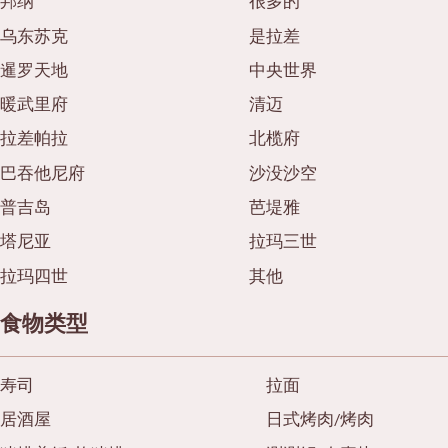
邦纳
很多的
乌东苏克
是拉差
暹罗天地
中央世界
暖武里府
清迈
拉差帕拉
北榄府
巴吞他尼府
沙没沙空
普吉岛
芭堤雅
塔尼亚
拉玛三世
拉玛四世
其他
食物类型
寿司
拉面
居酒屋
日式烤肉/烤肉