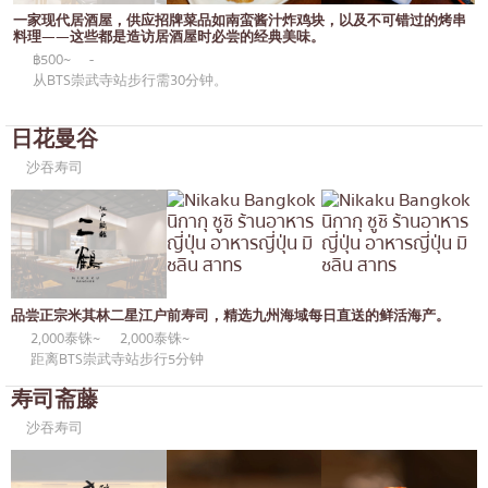
通罗
KOL推荐的文章
一家现代居酒屋，供应招牌菜品如南蛮酱汁炸鸡块，以及不可错过的烤串
日式咖喱
料理——这些都是造访居酒屋时必尝的经典美味。
完全相同的
฿500~
-
日式烤鸡肉串
彭蓬
从BTS崇武寺站步行需30分钟。
荞麦面/乌冬面
阿索克
日花曼谷
日本糖果
阿里
沙吞寿司
天妇罗
风车
主厨推荐
沙吞
高级日式餐厅
论坚果
刺身/海鲜
品尝正宗米其林二星江户前寿司，精选九州海域每日直送的鲜活海产。
拉玛九世
2,000泰铢~
2,000泰铢~
日式西餐
拉差达
距离BTS崇武寺站步行5分钟
寿司斋藤
烤鳗鱼
帕卡侬
沙吞寿司
日本饭团
奔集
螃蟹
奇隆