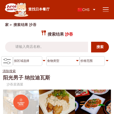
日本料理
查找日本餐厅
CHS
家
＞ 搜索结果
沙吞
搜索结果
沙吞
查找餐厅
按食物类型搜索
寿司
清除搜索
按地区搜索
拉面
阳光男子 纳拉迪瓦斯
沙吞居酒屋
居酒屋
查伦克伦
知识专栏
日式烤肉/烤肉
吞武里
猪排盖饭/炸猪排
暹
特别文章
涮涮锅/寿喜烧