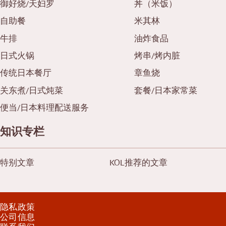
御好烧/天妇罗
丼（米饭）
自助餐
米其林
牛排
油炸食品
日式火锅
烤串/烤内脏
传统日本餐厅
章鱼烧
关东煮/日式炖菜
套餐/日本家常菜
便当/日本料理配送服务
知识专栏
特别文章
KOL推荐的文章
隐私政策
公司信息