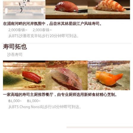
御好烧/天妇罗
邦纳
丼（米饭）
很多的
在湄南河畔的河岸氛围中，品尝米其林星级江户风味寿司。
自助餐
乌东苏克
2,000泰铢~
2,000泰铢~
从BTS沙潘塔克辛站步行20分钟即可到达。
米其林
是拉差
寿司拓也
牛排
暹罗天地
沙吞寿司
油炸食品
中央世界
日式火锅
暖武里府
烤串/烤内脏
清迈
传统日本餐厅
拉差帕拉
一家高端的寿司主厨推荐餐厅，由专业厨师选用新鲜食材精心烹制。
฿1,000~
฿1,000~
章鱼烧
北榄府
从BTS Chong Nonsi站步行10分钟即可到达。
关东煮/日式炖菜
巴吞他尼府
套餐/日本家常菜
沙没沙空