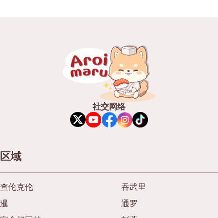
便当/日本料理配送服务
普吉岛
芭堤雅
塔尼亚
拉玛三世
拉玛四世
其他
社交网络
区域
查伦克伦
吞武里
暹
通罗