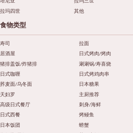
塔尼亚
拉玛三世
拉玛四世
其他
食物类型
寿司
拉面
居酒屋
日式烤肉/烤肉
猪排盖饭/炸猪排
涮涮锅/寿喜烧
日式咖喱
日式烤鸡肉串
荞麦面/乌冬面
日本糖果
天妇罗
主厨推荐
高级日式餐厅
刺身/海鲜
日式西餐
烤鳗鱼
日本饭团
螃蟹