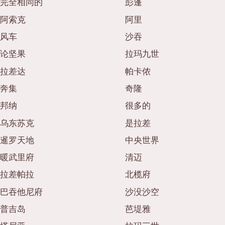
完全相同的
彭蓬
阿索克
阿里
风车
沙吞
论坚果
拉玛九世
拉差达
帕卡侬
奔集
奇隆
邦纳
很多的
乌东苏克
是拉差
暹罗天地
中央世界
暖武里府
清迈
拉差帕拉
北榄府
巴吞他尼府
沙没沙空
普吉岛
芭堤雅