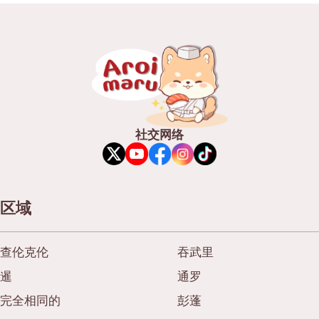
御好烧/天妇罗
邦纳
丼（米饭）
很多的
自助餐
乌东苏克
米其林
是拉差
牛排
暹罗天地
社交网络
油炸食品
中央世界
日式火锅
暖武里府
烤串/烤内脏
清迈
区域
传统日本餐厅
拉差帕拉
查伦克伦
吞武里
章鱼烧
北榄府
暹
通罗
关东煮/日式炖菜
巴吞他尼府
完全相同的
彭蓬
套餐/日本家常菜
沙没沙空