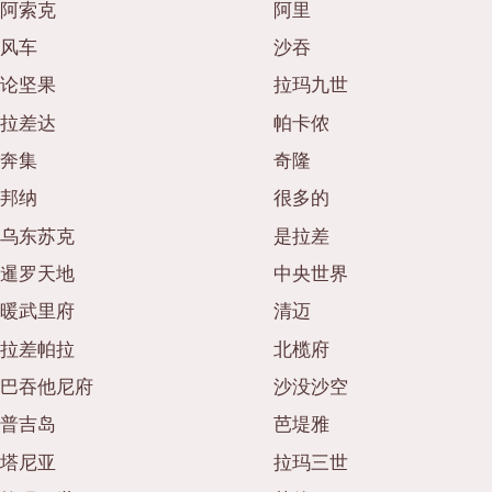
阿索克
阿里
便当/日本料理配送服务
普吉岛
风车
沙吞
芭堤雅
论坚果
拉玛九世
塔尼亚
拉差达
帕卡侬
拉玛三世
奔集
奇隆
拉玛四世
邦纳
很多的
其他
乌东苏克
是拉差
暹罗天地
中央世界
暖武里府
清迈
拉差帕拉
北榄府
巴吞他尼府
沙没沙空
普吉岛
芭堤雅
塔尼亚
拉玛三世