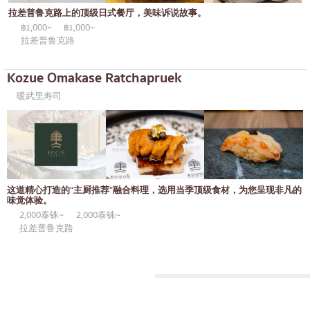
通罗
KOL推荐的文章
拉差普鲁克路上的顶级日式餐厅，美味诉说故事。
日式咖喱
完全相同的
฿1,000~
฿1,000~
拉差普鲁克路
日式烤鸡肉串
彭蓬
荞麦面/乌冬面
Kozue Omakase Ratchapruek
阿索克
暖武里寿司
日本糖果
阿里
天妇罗
风车
主厨推荐
沙吞
高级日式餐厅
论坚果
这道精心打造的“主厨推荐”融合料理，选用当季顶级食材，为您呈现非凡的
刺身/海鲜
味觉体验。
拉玛九世
2,000泰铢~
2,000泰铢~
日式西餐
拉差达
拉差普鲁克路
烤鳗鱼
帕卡侬
日本饭团
奔集
螃蟹
奇隆