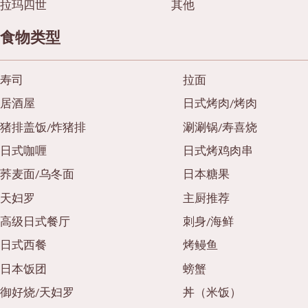
拉玛四世
其他
食物类型
寿司
拉面
居酒屋
日式烤肉/烤肉
猪排盖饭/炸猪排
涮涮锅/寿喜烧
日式咖喱
日式烤鸡肉串
荞麦面/乌冬面
日本糖果
天妇罗
主厨推荐
高级日式餐厅
刺身/海鲜
日式西餐
烤鳗鱼
日本饭团
螃蟹
御好烧/天妇罗
丼（米饭）