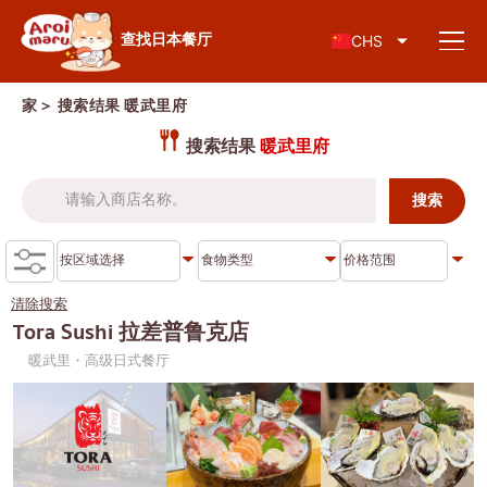
日本料理
查找日本餐厅
CHS
家
＞ 搜索结果
暖武里府
搜索结果
暖武里府
查找餐厅
按食物类型搜索
寿司
清除搜索
按地区搜索
拉面
Tora Sushi 拉差普鲁克店
暖武里・高级日式餐厅
居酒屋
查伦克伦
知识专栏
日式烤肉/烤肉
吞武里
猪排盖饭/炸猪排
暹
特别文章
涮涮锅/寿喜烧