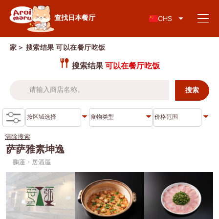
日本料理
查找日本餐厅
CHS
家
＞ 搜索结果
可以在餐厅吃饭
搜索结果
可以在餐厅吃饭
查找餐厅
按食物类型搜索
寿司
清除搜索
按地区搜索
拉面
萨萨雅素坤逸
鹏蓬・居酒屋
居酒屋
查伦克伦
知识专栏
日式烤肉/烤肉
吞武里
猪排盖饭/炸猪排
暹
特别文章
涮涮锅/寿喜烧