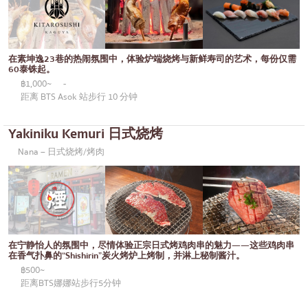
在素坤逸23巷的热闹氛围中，体验炉端烧烤与新鲜寿司的艺术，每份仅需
60泰铢起。
฿1,000~
-
距离 BTS Asok 站步行 10 分钟
Yakiniku Kemuri 日式烧烤
Nana – 日式烧烤/烤肉
在宁静怡人的氛围中，尽情体验正宗日式烤鸡肉串的魅力——这些鸡肉串
在香气扑鼻的“Shishirin”炭火烤炉上烤制，并淋上秘制酱汁。
฿500~
距离BTS娜娜站步行5分钟