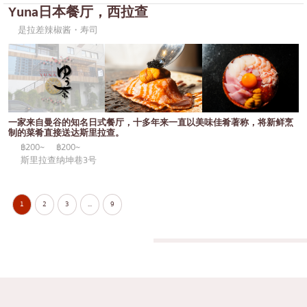
Yuna日本餐厅，西拉查
是拉差辣椒酱・寿司
一家来自曼谷的知名日式餐厅，十多年来一直以美味佳肴著称，将新鲜烹
制的菜肴直接送达斯里拉查。
฿200~
฿200~
斯里拉查纳坤巷3号
1
2
3
...
9