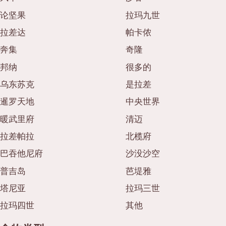
论坚果
拉玛九世
拉差达
帕卡侬
奔集
奇隆
邦纳
很多的
乌东苏克
是拉差
暹罗天地
中央世界
暖武里府
清迈
拉差帕拉
北榄府
巴吞他尼府
沙没沙空
普吉岛
芭堤雅
塔尼亚
拉玛三世
拉玛四世
其他