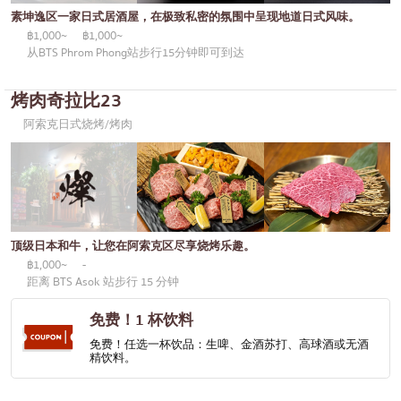
通罗
KOL推荐的文章
素坤逸区一家日式居酒屋，在极致私密的氛围中呈现地道日式风味。
日式咖喱
完全相同的
฿1,000~
฿1,000~
从BTS Phrom Phong站步行15分钟即可到达
日式烤鸡肉串
彭蓬
荞麦面/乌冬面
烤肉奇拉比23
阿索克
阿索克日式烧烤/烤肉
日本糖果
阿里
天妇罗
风车
主厨推荐
沙吞
高级日式餐厅
论坚果
顶级日本和牛，让您在阿索克区尽享烧烤乐趣。
刺身/海鲜
拉玛九世
฿1,000~
-
距离 BTS Asok 站步行 15 分钟
日式西餐
拉差达
免费！1 杯饮料
烤鳗鱼
帕卡侬
免费！任选一杯饮品：生啤、金酒苏打、高球酒或无酒
日本饭团
精饮料。
奔集
螃蟹
奇隆