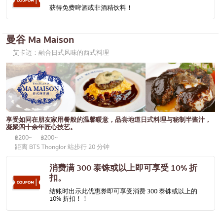
获得免费啤酒或非酒精饮料！
曼谷 Ma Maison
艾卡迈：融合日式风味的西式料理
享受如同在朋友家用餐般的温馨暖意，品尝地道日式料理与秘制半酱汁，
凝聚四十余年匠心技艺。
฿200~
฿200~
距离 BTS Thonglor 站步行 20 分钟
消费满 300 泰铢或以上即可享受 10% 折
扣。
结账时出示此优惠券即可享受消费 300 泰铢或以上的
10% 折扣！！