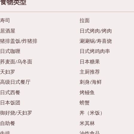
食物类型
寿司
拉面
居酒屋
日式烤肉/烤肉
猪排盖饭/炸猪排
涮涮锅/寿喜烧
日式咖喱
日式烤鸡肉串
荞麦面/乌冬面
日本糖果
天妇罗
主厨推荐
高级日式餐厅
刺身/海鲜
日式西餐
烤鳗鱼
日本饭团
螃蟹
御好烧/天妇罗
丼（米饭）
自助餐
米其林
牛排
油炸食品