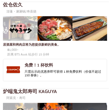
佐仓佐久
澎蓬・涮涮锅/寿喜烧
居酒屋和烤肉店将为您提供新鲜的美食。
฿1,000~
-
距离 BTS Asok 站步行 15 分钟
免费！1 杯饮料
只需出示此优惠券即可获得 1 杯免费饮料（价值不超过
150 泰铢）。
炉端鬼太郎寿司 KAGUYA
阿索克・寿司