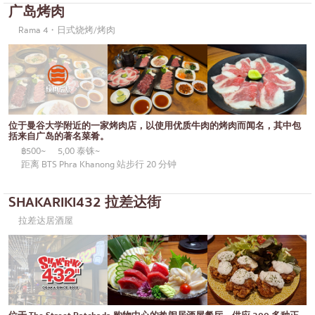
广岛烤肉
御好烧/天妇罗
邦纳
Rama 4・日式烧烤/烤肉
丼（米饭）
很多的
自助餐
乌东苏克
米其林
是拉差
牛排
暹罗天地
位于曼谷大学附近的一家烤肉店，以使用优质牛肉的烤肉而闻名，其中包
括来自广岛的著名菜肴。
油炸食品
中央世界
฿500~
5,00 泰铢~
距离 BTS Phra Khanong 站步行 20 分钟
日式火锅
暖武里府
烤串/烤内脏
清迈
SHAKARIKI432 拉差达街
拉差达居酒屋
传统日本餐厅
拉差帕拉
章鱼烧
北榄府
关东煮/日式炖菜
巴吞他尼府
套餐/日本家常菜
沙没沙空