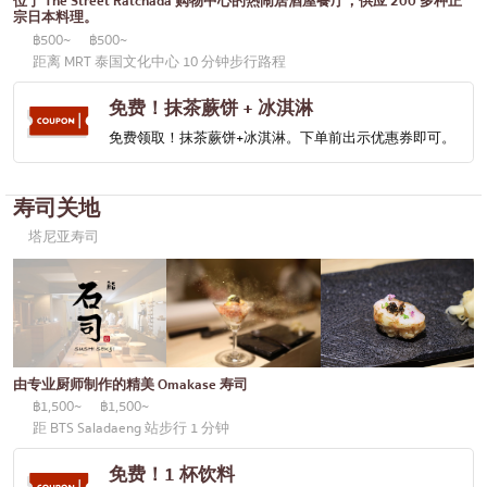
位于 The Street Ratchada 购物中心的热闹居酒屋餐厅，供应 200 多种正
便当/日本料理配送服务
宗日本料理。
普吉岛
฿500~
฿500~
芭堤雅
距离 MRT 泰国文化中心 10 分钟步行路程
塔尼亚
免费！抹茶蕨饼 + 冰淇淋
拉玛三世
免费领取！抹茶蕨饼+冰淇淋。下单前出示优惠券即可。
拉玛四世
寿司关地
其他
塔尼亚寿司
由专业厨师制作的精美 Omakase 寿司
฿1,500~
฿1,500~
距 BTS Saladaeng 站步行 1 分钟
免费！1 杯饮料