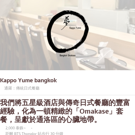
Kappo Yume bangkok
通羅：傳統日式餐廳
我們將五星級酒店與傳奇日式餐廳的豐富
經驗，化為一頓精緻的「Omakase」套
餐，呈獻於通洛區的心臟地帶。
2,000 泰銖~
-
距離 BTS Thonglor 站步行 30 分鐘