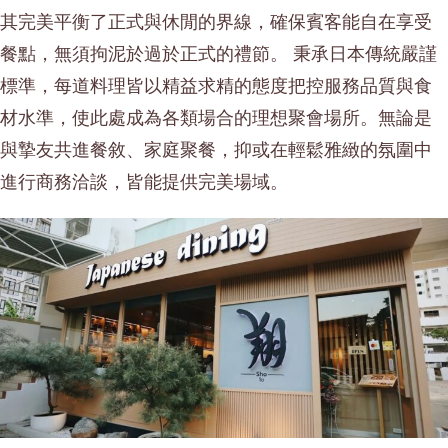
其完美平衡了正式與休閒的界線，確保賓客能自在享受
餐點，無須拘泥於過於正式的禮節。 秉承日本傳統嚴謹
標準，每道料理皆以精益求精的態度把控服務品質與食
材水準，使此處成為各類場合的理想聚會場所。無論是
與摯友共進餐敘、家庭聚餐，抑或在輕鬆雅緻的氛圍中
進行商務洽談，皆能提供完美場域。