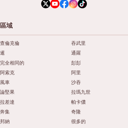
區域
查倫克倫
吞武里
暹
通羅
完全相同的
彭彭
阿索克
阿里
風車
沙吞
論堅果
拉瑪九世
拉差達
帕卡儂
奔集
奇隆
邦納
很多的