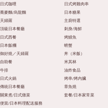
日式咖哩
日式烤雞肉串
蕎麥麵/烏龍麵
日本糖果
天婦羅
主廚特選
頂級日本餐廳
刺身/海鮮
日式西餐
烤鰻魚
日本飯糰
螃蟹
御好燒／天婦羅
丼（米飯）
自助餐
米其林
牛排
油炸食品
日式火鍋
烤串/烤內臟
傳統日本餐廳
章魚燒
關東煮/日式燉菜
套餐/日本家常菜
便當/日本料理配送服務