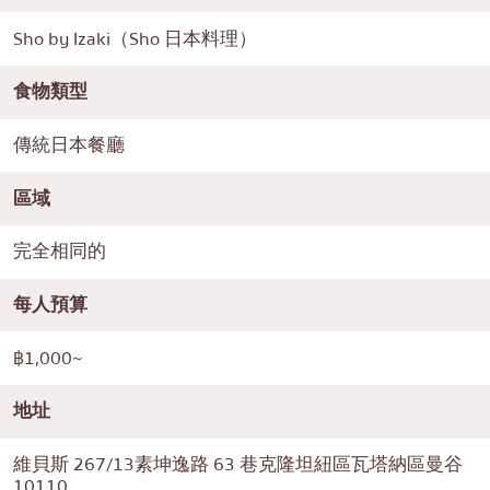
Sho by Izaki（Sho 日本料理）
食物類型
傳統日本餐廳
區域
完全相同的
每人預算
฿1,000~
地址
維貝斯 267/13素坤逸路 63 巷克隆坦紐區瓦塔納區曼谷
10110