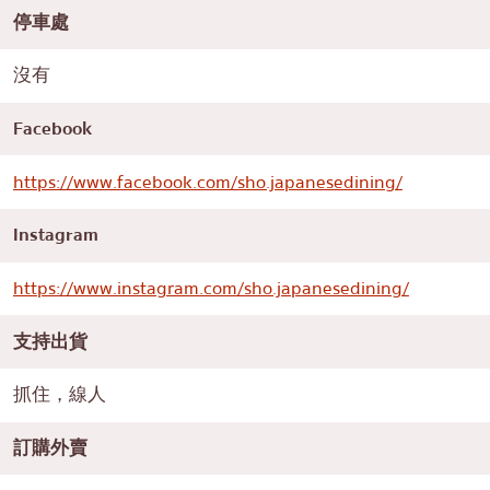
停車處
沒有
Facebook
https://www.facebook.com/sho.japanesedining/
Instagram
https://www.instagram.com/sho.japanesedining/
支持出貨
抓住，線人
訂購外賣