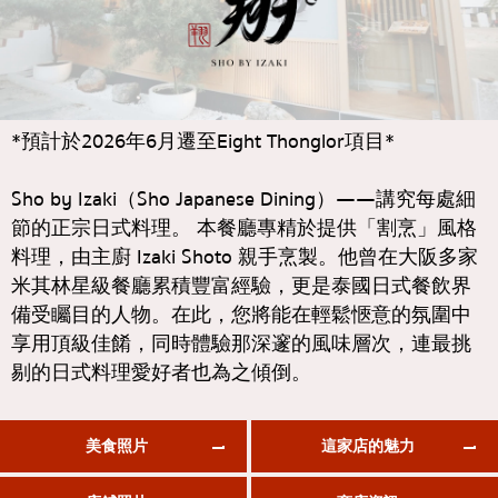
通羅
KOL推薦的文章
日式咖哩
完全相同的
日式烤雞肉串
彭彭
蕎麥麵/烏龍麵
阿索克
*預計於2026年6月遷至Eight Thonglor項目*
日本糖果
阿里
Sho by Izaki（Sho Japanese Dining）——講究每處細
天婦羅
風車
節的正宗日式料理。 本餐廳專精於提供「割烹」風格
主廚特選
沙吞
料理，由主廚 Izaki Shoto 親手烹製。他曾在大阪多家
頂級日本餐廳
米其林星級餐廳累積豐富經驗，更是泰國日式餐飲界
論堅果
備受矚目的人物。在此，您將能在輕鬆愜意的氛圍中
刺身/海鮮
拉瑪九世
享用頂級佳餚，同時體驗那深邃的風味層次，連最挑
日式西餐
拉差達
剔的日式料理愛好者也為之傾倒。
烤鰻魚
帕卡儂
日本飯糰
美食照片
這家店的魅力
奔集
螃蟹
奇隆