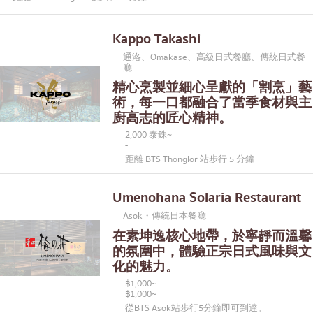
Kappo Takashi
通洛、Omakase、高級日式餐廳、傳統日式餐
廳
精心烹製並細心呈獻的「割烹」藝
術，每一口都融合了當季食材與主
廚高志的匠心精神。
2,000 泰銖~
-
距離 BTS Thonglor 站步行 5 分鐘
Umenohana Solaria Restaurant
Asok・傳統日本餐廳
在素坤逸核心地帶，於寧靜而溫馨
的氛圍中，體驗正宗日式風味與文
化的魅力。
฿1,000~
฿1,000~
從BTS Asok站步行5分鐘即可到達。