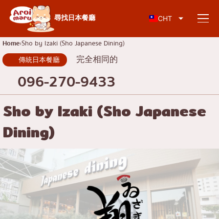
日本料理
尋找日本餐廳
CHT
Home
Sho by Izaki (Sho Japanese Dining)
完全相同的
傳統日本餐廳
尋找餐廳
096-270-9433
依食物類型搜尋
Sho by Izaki (Sho Japanese
Dining)
壽司
按地區搜尋
拉麵
居酒屋
查倫克倫
知識專欄
日式烤肉/烤肉
吞武里
豬排蓋飯/炸豬排
暹
特別文章
涮涮鍋/壽喜燒