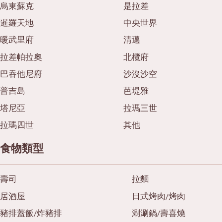
烏東蘇克
是拉差
暹羅天地
中央世界
暖武里府
清邁
拉差帕拉奧
北欖府
巴吞他尼府
沙沒沙空
普吉島
芭堤雅
塔尼亞
拉瑪三世
拉瑪四世
其他
食物類型
壽司
拉麵
居酒屋
日式烤肉/烤肉
豬排蓋飯/炸豬排
涮涮鍋/壽喜燒