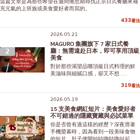
這篇文章是為那些希望在週間倦怠期尋找正宗日式餐廳來補
充元氣的上班族或美食愛好者而寫的。
433
看法
2026.05.21
MAGURO 集團旗下 7 家日式餐
2
廳：無需遠赴日本，即可享用頂級
美食
對於那些渴望品嚐頂級日式料理的鮮
美滋味與細膩口感，卻又不想……
319
看法
2026.05.19
15 支美食網紅短片：美食愛好者
不可錯過的隱藏寶藏與必試菜單
3
你是否曾有過這樣的經歷？深夜滑著
手機螢幕時，因為看到一段美味食物
的短片，肚子便開始咕嚕咕嚕叫起