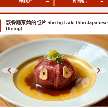
店鋪照片
商店資訊
御好燒／天婦羅
邦納
丼（米飯）
很多的
該餐廳菜餚的照片
Sho by Izaki (Sho Japanese
自助餐
烏東蘇克
Dining)
米其林
是拉差
牛排
暹羅天地
油炸食品
中央世界
日式火鍋
暖武里府
烤串/烤內臟
清邁
傳統日本餐廳
拉差帕拉奧
章魚燒
北欖府
關東煮/日式燉菜
巴吞他尼府
套餐/日本家常菜
沙沒沙空