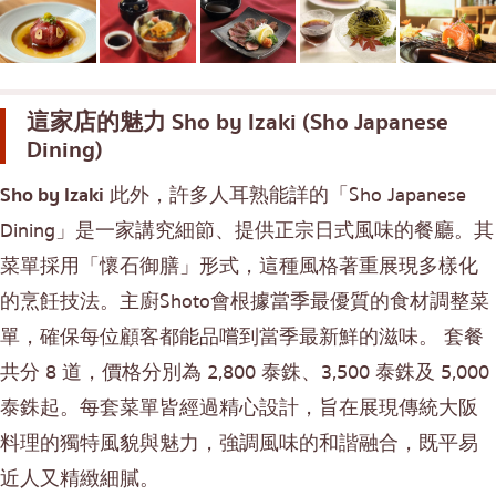
便當/日本料理配送服務
普吉島
芭堤雅
塔尼亞
這家店的魅力
Sho by Izaki (Sho Japanese
拉瑪三世
Dining)
拉瑪四世
Sho by Izaki
此外，許多人耳熟能詳的「Sho Japanese
其他
Dining」是一家講究細節、提供正宗日式風味的餐廳。其
菜單採用「懷石御膳」形式，這種風格著重展現多樣化
的烹飪技法。主廚Shoto會根據當季最優質的食材調整菜
單，確保每位顧客都能品嚐到當季最新鮮的滋味。 套餐
共分 8 道，價格分別為 2,800 泰銖、3,500 泰銖及 5,000
泰銖起。每套菜單皆經過精心設計，旨在展現傳統大阪
料理的獨特風貌與魅力，強調風味的和諧融合，既平易
近人又精緻細膩。