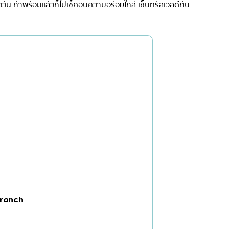
วัน ถ้าพร้อมแล้วก็ไปเช็คอินความอร่อยใกล้ เซ็นทรัลเวิลด์กัน
เซ็นทรัลเวิลด์
นนทบุรี
เชียงใหม่
ลาดพร้าว
งในย่าง
สมุทรปราการ
งเดิม
ปทุมธานี
สมุทรสาคร
่น
ภูเก็ต
สไตล์โฮมคุกกิ้ง
พัทยา
ญี่ปุ่น
ธนิยะ
พระราม 3
Branch
พระราม4
อื่นๆ