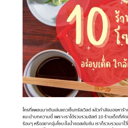
ไก่ย่างเสียบไม้สไตล์ญี่ปุ
โซบะ/อุด้ง
ขนมหวานญี่ปุ่น
เทมปุระ
โอมากาเสะ
ร้านอาหารญี่ปุ่นระดับพ
ซาชิมิ/อาหารทะเล
อาหารตะวันตกสไตล์ญี่ป
ปลาไหลย่าง
ข้าวปั้นญี่ปุ่น
ปู
โอโคโนมิยากิ/เทปปันยา
ใครที่แพลนมาเดินเล่นแถวเซ็นทรัลเวิลด์ แล้วกำลังมองหาร้านโซ
ด้ง (ข้าวหน้าต่างๆ)
แนะนำบทความนี้ เพราะเราได้รวบรวมลิสต์ 10 ร้านเด็ดที่คัดม
ร้อนๆ หรืออยากจุ่มโซบะในน้ำซอสเข้มข้น เราก็รวบรวมมาไ
บุฟเฟต์