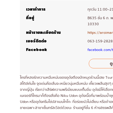
เวลาทำการ
ทุกวัน 11:00–2
ที่อยู่
B635 ชั่น 6 ถ. 
10330
หน้ารายละเอียดร้าน
https://aroima
เบอร์ติดต่อ
063-159-2828
Facebook
facebook.com/
ดู
ใครที่หลงรักความหนึบหนับของอุด้งต้องปักหมุดร้านนี้เลย Tsuru
สไตล์คันไซ จุดเด่นคือเส้นจะเหนียวนุ่มหนึบหนับ เคี้ยวเพลินสุดๆ
จากญี่ปุ่น เรียกว่าเสิร์ฟความพรีเมียมแบบเต็มอิ่ม อุด้งมีให้เ
เนเจอร์ที่ใครมาก็ต้องสั่งคือ Niku Udon อุด้งเนื้อที่มาพร้อมน้
Udon หรืออุด้งครีมไข่ปลาเมนไทโกะ ที่อร่อยนัวไม่เลี่ยน หรือถ้า
ขายเฉพาะสาขาเซ็นทรัลเวิลด์ด้วยนะ ร้านอยู่ที่ชั้น 6 ห้างสรรพ