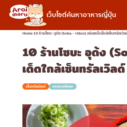
เว็บไซต์ค้นหาอาหารญี่ปุ่น
อาหารญี่ปุ่น
Home
10 ร้านโซบะ อุด้ง (Soba – Udon) อร่อยเด็ดใกล้เซ็นทรัลเวิลด
10 ร้านโซบะ อุด้ง (
ค้นหาร้านอาหาร
ค้นหาตามประเภทอ
ซูชิ
เด็ดใกล้เซ็นทรัลเวิลด์
ราเมง
อิซากายะ
เซ็นทรัลเวิลด์
บทความพิเศษ
ปิ้งย่างญี่ปุ่น/ยากินิกุ
คัตสึด้ง/ทงคัตสึ
ชาบูชาบู/สุกี้ยากี้
แกงกะหรี่ญี่ปุ่น