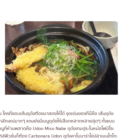
ครที่ชอบเส้นอุด้งต้องมาลองให้ได้ จุดเด่นของที่นี่คือ เส้นอุด้ง
็นเอกลักษณ์มากๆ แถมยังมีเมนูอุด้งให้เลือกหลากหลายสุดๆ ทั้งแบบ
อีก เมนูที่ห้ามพลาดคือ Udon Miso Nabe อุด้งเทมปุระในหม้อไฟมิโซะ
สไตล์ฟิวชั่นก็ต้อง Carbonara Udon อุด้งคาโบนาร่าไข่ปลาเมนไทโกะ