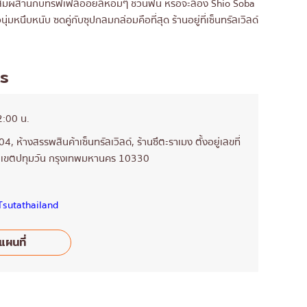
ชยุผสมผสานกับทรัฟเฟิลออยล์หอมๆ ชวนฟิน หรือจะลอง Shio Soba
ุ่มหนึบหนับ ซดคู่กับซุปกลมกล่อมคือที่สุด ร้านอยู่ที่เซ็นทรัลเวิลด์
s
2:00 น.
304, ห้างสรรพสินค้าเซ็นทรัลเวิลด์, ร้านซึตะราเมง ตั้งอยู่เลขที่
, เขตปทุมวัน กรุงเทพมหานคร 10330
sutathailand
แผนที่