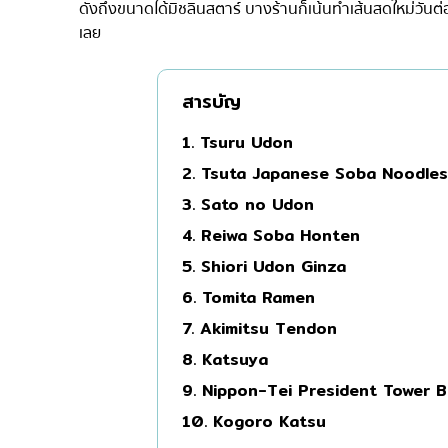
ดังถึงขนาดได้มิชลินสตาร์ บางร้านก็เน้นทำเส้นสดใหม่วันต่อ
มิชลิน
เลย
สเต็ก
ของทอดเสียบไม้
สารบัญ
หม้อไฟญี่ปุ่น
1. Tsuru Udon
ของย่างเสียบไม้/เครื่อ
2. Tsuta Japanese Soba Noodles
ร้านอาหารญี่ปุ่นแบบดั้
3. Sato no Udon
ทาโกะยากิ
4. Reiwa Soba Honten
โอเด้ง/เมนูตุ๋นสไตล์ญี่ปุ
5. Shiori Udon Ginza
6. Tomita Ramen
อาหารชุด/อาหารญี่ปุ่น
7. Akimitsu Tendon
เบนโตะ/บริการส่งอาหาร
8. Katsuya
9. Nippon-Tei President Tower 
10. Kogoro Katsu