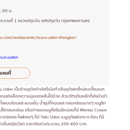
1:00 น.
พระรามที่ 1 แขวงปทุมวัน เขตปทุมวัน กรุงเทพมหานคร
ru.com/restaurants/tsuru-udon-thonglor/
tsuruudon
แผนที่
 Udon เป็นร้านอุด้งเจ้าดังที่เน้นทำเส้นอุด้งสดใหม่แบบโฮมเมด
 แถมยังเลือกความนุ่มของเส้นได้ด้วย ส่วนวัตถุดิบหลักก็ยังนำเข้า
ลือกทั้งแบบร้อนและแบบเย็น น้ำซุปก็หอมและกลมกล่อมมากๆ เมนูซิก
ำซุปใสกลมกล่อม หรือถ้าชอบเมนูที่ครีมมี่หน่อยก็มี Mentai Cream
อยากลองอะไรพิเศษๆ ก็มี Yaki Udon เมนูอุด้งผัดกระทะร้อน ที่มี
สิค้าเซ็นทรัลเวิลด์ ราคาต่อหัวประมาณ 200-400 บาท