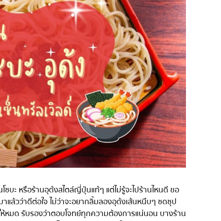
่น
อารีย์
สีลม
สาทร
อ่อนนุช
พระราม 9
รีเมียม
รัชดา
พระโขนง
ุ่น
เพลินจิต
ชิดลม
บางนา
นานา
กิ
อุดมสุข
บะ หรือร้านอุด้งสไตล์ญี่ปุ่นแท้ๆ แต่ไม่รู้จะไปร้านไหนดี ขอ
ศรีราชา
าแล้วว่าดีต่อใจ ไม่ว่าจะอยากลิ้มลองอุด้งเส้นหนึบๆ ซดซุป
ว้ให้หมด รับรองว่าตอบโจทย์ทุกความต้องการแน่นอน บางร้าน
ไอคอนสยาม