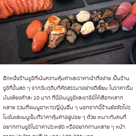
อีกหนึ่งร้านซูชิที่เน้นความคุ้มค่าและราคาเข้าถึงง่าย เป็นร้าน
ซูชิที่ปั้นสด ๆ จากวัตถุดิบที่คัดสรรมาอย่างดีเยี่ยม ในราคาเริ่ม
ต้นเพียงคำละ 10 บาท ที่นี่มีเมนูซูชิและซาชิมิให้เลือกหลาก
หลาย รวมถึงเมนูอาหารญี่ปุ่นอื่น ๆ นอกจากนี้ร้านยังจัดโปร
โมชั่นและเมนูเซ็ตที่ราคาคุ้มค่าอยู่บ่อย ๆ ด้วย เหมาะกับคนที่
อยากทานซูชิในราคาประหยัด หรืออยากทานหลาย ๆ หน้า