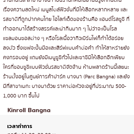
เรื่องความสดใหม่ เมนูสไตล์ฟิวชั่นที่มีให้เลือกหลากหลาย และ
รสชาติที่ถูกปากคนไทย ไฮไลท์เด็ดของร้านคือ แฮนด์โรลซูชิ ที่
ทำออกมาได้สร้างสรรค์และน่ากินมาก ๆ ไม่ว่าจะเป็นโรล
แซลมอนซอสต่าง ๆ หรือโรลเนื้อวากิวเบิร์นไฟก็ทำได้อร่อย
ลงตัว ซึ่งเชฟจะปั้นมือและเสิร์ฟแบบคำต่อคำ ทำให้สาหร่ายยัง
คงกรอบอยู่ แถมยังมีเมนูซูชิทั่วไปและซาชิมิให้เลือกอีกเพียบ
ใครที่ชอบซูชิแบบฟิวชั่นรสชาติจัดจ้าน ห้ามพลาดร้านนี้เลยนะ
ร้านตั้งอยู่ในศูนย์การค้าปาร์ค บางนา (Parc Bangna) และยัง
มีที่สาขาเมกะ บางนาด้วย ราคาต่อหัวจะอยู่ที่ประมาณ 500-
1,000 บาท ขึ้นไป
Kinroll Bangna
เวลาทำการ