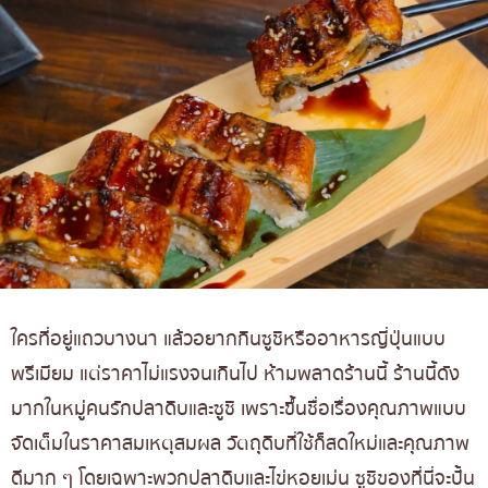
ใครที่อยู่แถวบางนา แล้วอยากกินซูชิหรืออาหารญี่ปุ่นแบบ
พรีเมียม แต่ราคาไม่แรงจนเกินไป ห้ามพลาดร้านนี้ ร้านนี้ดัง
มากในหมู่คนรักปลาดิบและซูชิ เพราะขึ้นชื่อเรื่องคุณภาพแบบ
จัดเต็มในราคาสมเหตุสมผล วัตถุดิบที่ใช้ก็สดใหม่และคุณภาพ
ดีมาก ๆ โดยเฉพาะพวกปลาดิบและไข่หอยเม่น ซูชิของที่นี่จะปั้น