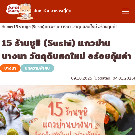
อาหารญี่ปุ่น
ค้นหาร้านอาหารญี่ปุ่น
Home
15 ร้านซูชิ (Sushi) แถวย่านบางนา วัตถุดิบสดใหม่ อร่อยคุ้มค่า
15 ร้านซูชิ (Sushi) แถวย่าน
ค้นหาร้านอาหาร
บางนา วัตถุดิบสดใหม่ อร่อยคุ้มค่า
ค้นหาตามประเภทอาหาร
บางนา
บทความพิเศษ
09.10.2025 (Updated: 04.01.2026)
ซูชิ
ค้นหาตามพื้นที่
ราเมง
อิซากายะ
เจริญกรุง
คอลัมน์ความรู้
ปิ้งย่างญี่ปุ่น/ยากินิกุ
ธนบุรี
คัตสึด้ง/ทงคัตสึ
สยาม
บทความพิเศษ
ชาบูชาบู/สุกี้ยากี้