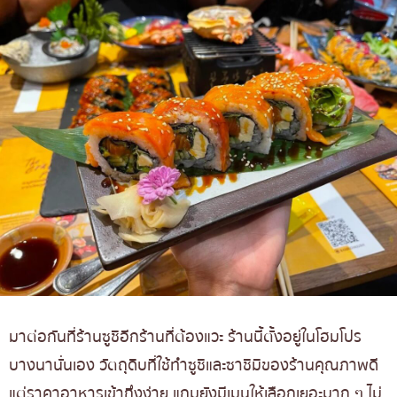
มาต่อกันที่ร้านซูชิอีกร้านที่ต้องแวะ ร้านนี้ตั้งอยู่ในโฮมโปร
บางนานั่นเอง วัตถุดิบที่ใช้ทำซูชิและซาชิมิของร้านคุณภาพดี
แต่ราคาอาหารเข้าถึงง่าย แถมยังมีเมนูให้เลือกเยอะมาก ๆ ไม่