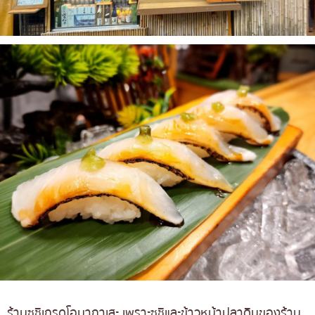
ร้านซูชิเกรดโอมากาเสะ เพราะซูชิและข้าวหน้าปลาดิบของร้าน