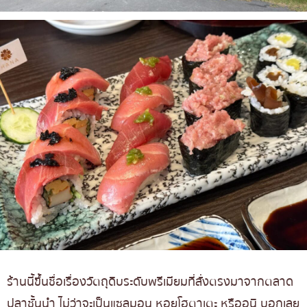
ร้านนี้ขึ้นชื่อเรื่องวัตถุดิบระดับพรีเมียมที่สั่งตรงมาจากตลาด
ปลาชั้นนำ ไม่ว่าจะเป็นแซลมอน หอยโฮตาเตะ หรืออูนิ บอกเลย