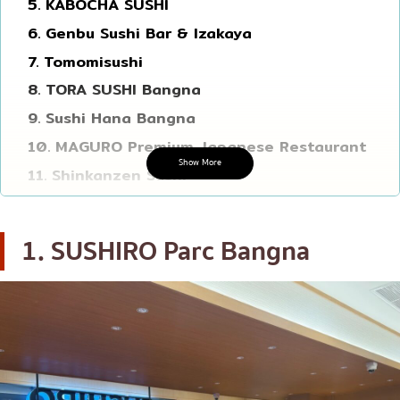
5. KABOCHA SUSHI
โอโคโนมิยากิ/เทปปันยากิ
บางนา
6. Genbu Sushi Bar & Izakaya
ด้ง (ข้าวหน้าต่างๆ)
นานา
7. Tomomisushi
บุฟเฟต์
8. TORA SUSHI Bangna
อุดมสุข
9. Sushi Hana Bangna
มิชลิน
ศรีราชา
10. MAGURO Premium Japanese Restaurant
สเต็ก
ไอคอนสยาม
Show More
11. Shinkanzen Sushi
ของทอดเสียบไม้
เซ็นทรัลเวิลด์
12. Nagasaki Sushi
หม้อไฟญี่ปุ่น
นนทบุรี
13. Yoki Sushi & Japanese Fusion
1. SUSHIRO Parc Bangna
ของย่างเสียบไม้/เครื่องในย่าง
เชียงใหม่
14. Kaiwanbansushi Bangna
ร้านอาหารญี่ปุ่นแบบดั้งเดิม
ลาดพร้าว
15. Toomsushi Central Bangna
ทาโกะยากิ
สมุทรปราการ
โอเด้ง/เมนูตุ๋นสไตล์ญี่ปุ่น
ปทุมธานี
อาหารชุด/อาหารญี่ปุ่นสไตล์โฮมคุกกิ้ง
สมุทรสาคร