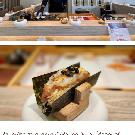
ร้านกินโรล สาขาบางนา เป็นร้านที่คนในย่านนี้รู้จักกันดีใน