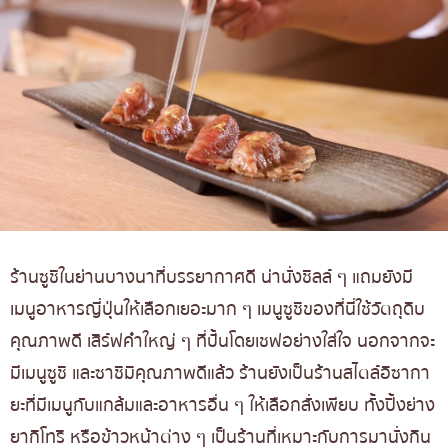
ร้านซูชิในย่านบางนาที่บรรยากาศดี น่านั่งชิลล์ ๆ แถมยังมี
เมนูอาหารญี่ปุ่นให้เลือกเยอะมาก ๆ เมนูซูชิของที่นี่ใช้วัตถุดิบ
คุณภาพดี เสิร์ฟคำใหญ่ ๆ ที่ปั้นโดยเชฟอย่างใส่ใจ นอกจากจะ
มีเมนูซูชิ และซาชิมิคุณภาพดีแล้ว ร้านยังเป็นร้านสไตล์อิซากา
ยะที่มีเมนูกับแกล้มและอาหารอื่น ๆ ให้เลือกสั่งเพียบ ทั้งปิ้งย่าง
ยากิโทริ หรือข้าวหน้าต่าง ๆ เป็นร้านที่เหมาะกับการมานั่งกิน