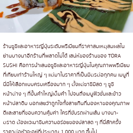
ร้านซูชิและอาหารญี่ปุ่นระดับพรีเมียมที่ราคาสมเหตุสมผลใน
ย่านบางนาอีกร้านที่พลาดไม่ได้ เสน่ห์ของร้านของ TORA
SUSHI คือการนำเสนอซูชิและอาหารญี่ปุ่นในคุณภาพพรีเมียม
ที่เทียบเท่าร้านใหญ่ ๆ แต่มาในราคาที่เป็นมิตรต่อทุกคน เมนูที่
นี่มีให้เลือกแบบครบเครื่องมาก ๆ ตั้งแต่ซาชิมิสด ๆ ซูชิ
หน้าต่าง ๆ ที่ปั้นคำใหญ่เต็มคำ ไปจนถึงเมนูฟิวชั่นและข้าว
หน้าปลาดิบ บอกเลยว่าถูกใจทั้งสายกินที่มองหาของคุณภาพ
ดีและสายที่ชอบความคุ้มค่า ใครที่ขับรถผ่านเส้น บางนา-
ตราด ต้องแวะมาชิมความอร่อยของปลาสด ๆ ที่นี่สักครั้ง
ราคาต่อหัวจะอยู่ที่ประมาณ 1,000 บาท ขึ้นไป