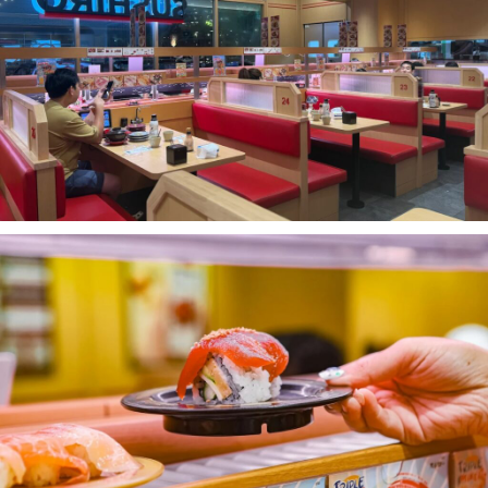
เบนโตะ/บริการส่งอาหารญี่ปุ่น
ภูเก็ต
พัทยา
ธนิยะ
พระราม 3
พระราม4
อื่นๆ