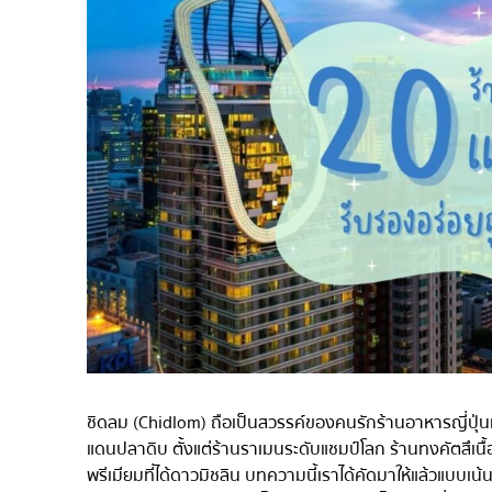
ไก่ย่างเสียบไม้สไตล์ญี่ปุ
โซบะ/อุด้ง
ขนมหวานญี่ปุ่น
เทมปุระ
โอมากาเสะ
ร้านอาหารญี่ปุ่นระดับพ
ซาชิมิ/อาหารทะเล
อาหารตะวันตกสไตล์ญี่ป
ปลาไหลย่าง
ข้าวปั้นญี่ปุ่น
ปู
โอโคโนมิยากิ/เทปปันยา
ชิดลม (Chidlom) ถือเป็นสวรรค์ของคนรักร้านอาหารญี่ปุ่นเ
ด้ง (ข้าวหน้าต่างๆ)
แดนปลาดิบ ตั้งแต่ร้านราเมนระดับแชมป์โลก ร้านทงคัตสึเนื้
พรีเมียมที่ได้ดาวมิชลิน บทความนี้เราได้คัดมาให้แล้วแบบเน
บุฟเฟต์