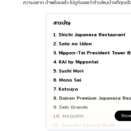
ความอยาก ถ้าพร้อมแล้ว ไปดูกันเลยว่าร้านไหนบ้างที่คุณต้
มิชลิน
สเต็ก
สารบัญ
ของทอดเสียบไม้
1. Shichi Japanese Restaurant
หม้อไฟญี่ปุ่น
2. Sato no Udon
ของย่างเสียบไม้/เครื่อ
3. Nippon-Tei President Tower 
ร้านอาหารญี่ปุ่นแบบดั้
4. KAI by Nippontei
ทาโกะยากิ
5. Sushi Mori
โอเด้ง/เมนูตุ๋นสไตล์ญี่ปุ
6. Mono Sei
อาหารชุด/อาหารญี่ปุ่น
7. Katsuya
เบนโตะ/บริการส่งอาหาร
8. Daisen Premium Japanese Re
9. Seki Grande
Show
10. MAGURO
11. Sousaku Central World