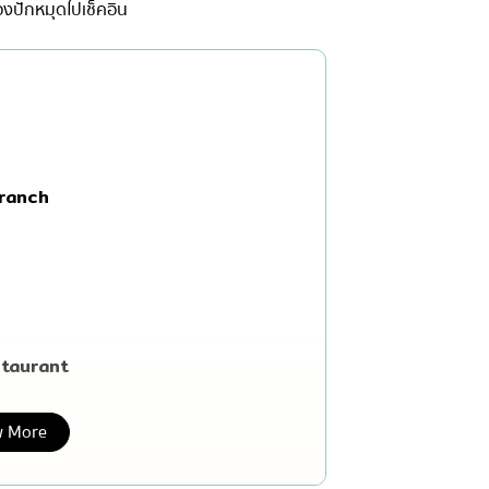
องปักหมุดไปเช็คอิน
เซ็นทรัลเวิลด์
นนทบุรี
เชียงใหม่
ลาดพร้าว
งในย่าง
สมุทรปราการ
Branch
งเดิม
ปทุมธานี
สมุทรสาคร
่น
ภูเก็ต
สไตล์โฮมคุกกิ้ง
พัทยา
ญี่ปุ่น
ธนิยะ
staurant
พระราม 3
 More
พระราม4
อื่นๆ