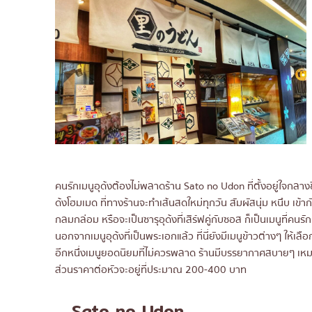
คนรักเมนูอุด้งต้องไม่พลาดร้าน Sato no Udon ที่ตั้งอยู่ใจกลางช
ด้งโฮมเมด ที่ทางร้านจะทำเส้นสดใหม่ทุกวัน สัมผัสนุ่ม หนึบ เข้ากั
กลมกล่อม หรือจะเป็นซารุอุด้งที่เสิร์ฟคู่กับซอส ก็เป็นเมนูที่ค
นอกจากเมนูอุด้งที่เป็นพระเอกแล้ว ที่นี่ยังมีเมนูข้าวต่างๆ ให้เล
อีกหนึ่งเมนูยอดนิยมที่ไม่ควรพลาด ร้านมีบรรยากาศสบายๆ เ
ส่วนราคาต่อหัวจะอยู่ที่ประมาณ 200-400 บาท
Sato no Udon