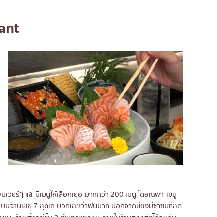
ant
ียมเวอร์ๆ และมีเมนูให้เลือกเยอะมากกว่า 200 เมนู โดยเฉพาะเมนู
บนจานเลข 7 สุดเก๋ บอกเลยว่าฟินมาก นอกจากนี้ยังมีซาซิมิที่สด