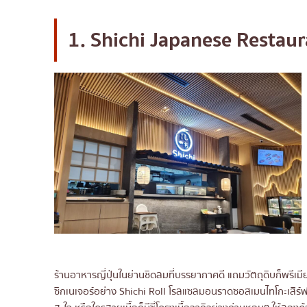
12. Umi BKK at Gaysorn Village
13. Menya Itto
1. Shichi Japanese Restaur
14. Ginza Tenharu BKK
15. Ginza Sushi Ichi
16. Nabezo Premium
17. Chisana Nami
18. Kenshin Izakaya
19. Zuma Bangkok
20. Reiwa Soba Honten
ร้านอาหารญี่ปุ่นในย่านชิดลมที่บรรยากาศดี แถมวัตถุดิบก็พรีเม
ซิกเนเจอร์อย่าง Shichi Roll โรลแซลมอนราดซอสเมนไทโกะเสิร์ฟ