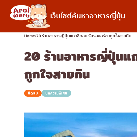
เว็บไซต์ค้นหาอาหารญี่ปุ่น
อาหารญี่ปุ่น
Home
20 ร้านอาหารญี่ปุ่นแถวชิดลม รับรองอร่อยถูกใจสายกิน
20 ร้านอาหารญี่ปุ่น
ค้นหาร้านอาหาร
ค้นหาตามประเภทอ
ซูชิ
ถูกใจสายกิน
ราเมง
อิซากายะ
ชิดลม
บทความพิเศษ
ปิ้งย่างญี่ปุ่น/ยากินิกุ
คัตสึด้ง/ทงคัตสึ
ชาบูชาบู/สุกี้ยากี้
แกงกะหรี่ญี่ปุ่น