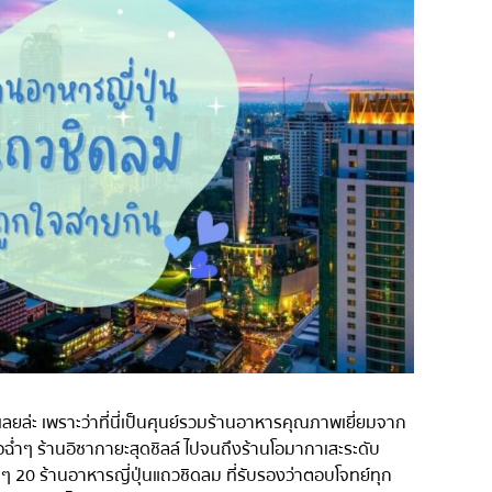
่น
อารีย์
สีลม
สาทร
อ่อนนุช
พระราม 9
รีเมียม
รัชดา
พระโขนง
ุ่น
เพลินจิต
ชิดลม
บางนา
นานา
กิ
อุดมสุข
ลยล่ะ เพราะว่าที่นี่เป็นศุนย์รวมร้านอาหารคุณภาพเยี่ยมจาก
ศรีราชา
อฉ่ำๆ ร้านอิซากายะสุดชิลล์ ไปจนถึงร้านโอมากาเสะระดับ
้นๆ 20 ร้านอาหารญี่ปุ่นแถวชิดลม ที่รับรองว่าตอบโจทย์ทุก
ไอคอนสยาม