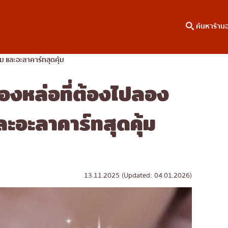
ค้นหาร้าน
ยม และอะลาคาร์ทสุดคุ้ม
ทองหล่อที่ต้องไปลอง
าหาร
ค้นหาตามพื้นที่
คอลัมน์ความรู้
เจริญกรุง
บทความพิเศษ
ะอะลาคาร์ทสุดคุ้ม
ธนบุรี
บทความที่KOLแนะนำ
สยาม
ทองหล่อ
เอกมัย
13.11.2025 (Updated: 04.01.2026)
พร้อมพงษ์
อโศก