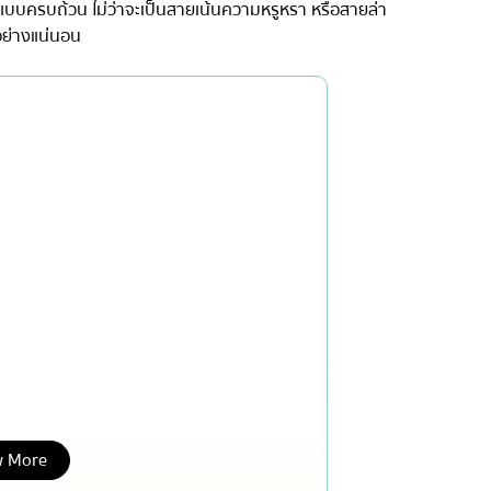
วแบบครบถ้วน ไม่ว่าจะเป็นสายเน้นความหรูหรา หรือสายล่า
เซ็นทรัลเวิลด์
อย่างแน่นอน
นนทบุรี
เชียงใหม่
ลาดพร้าว
งในย่าง
สมุทรปราการ
งเดิม
ปทุมธานี
สมุทรสาคร
่น
ภูเก็ต
สไตล์โฮมคุกกิ้ง
พัทยา
ญี่ปุ่น
ธนิยะ
พระราม 3
พระราม4
 More
อื่นๆ