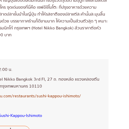
รญี่ปุ่นแบบดั้งเดิมที่เน้นการปรุงวัตถุดิบตามฤดูกาลและมีสไตล์
 จุดเด่นของที่นี่คือ เชฟอิชิโมโตะ ที่ปรุงอาหารด้วยความ
ตลาดปลาชั้นนำในญี่ปุ่น ทำให้รสชาติของปลาแต่ละคำนั้นละมุนลิ้น
องด้วย บรรยากาศร้านก็ดีงามมาก ให้ความเป็นส่วนตัวสุด ๆ เหมาะ
รมนิกโก้ กรุงเทพฯ (Hotel Nikko Bangkok) ส่วนราคาต่อหัว
500 บาท
2:00 น.
l Nikko Bangkok 3rd Fl, 27 ถ. ทองหล่อ แขวงคลองตัน
า กรุงเทพมหานคร 10110
ru.com/restaurants/sushi-kappou-ishimoto/
Sushi-Kappou-Ishimoto