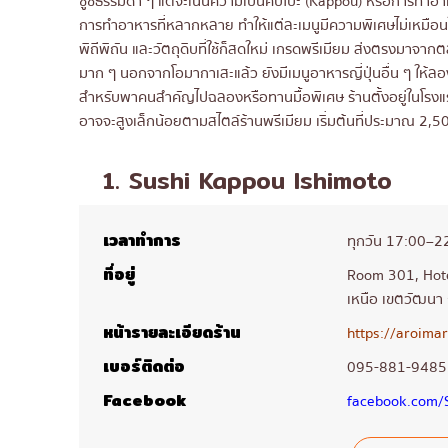
ซูชิธรรมดา ๆ แต่จะเน้นความเป็นคัปโปะ (Kappou) หรือการทำอาหา
การทำอาหารที่หลากหลาย ทำให้แต่ละเมนูมีความพิเศษไม่เหมือนใคร
พิถีพิถัน และวัตถุดิบที่ใช้ก็สดใหม่ เกรดพรีเมียม ส่งตรงมาจาก
มาก ๆ นอกจากโอมากาเสะแล้ว ยังมีเมนูอาหารญี่ปุ่นอื่น ๆ ให้ล
สำหรับพาคนสำคัญไปฉลองหรือทานมื้อพิเศษ ร้านตั้งอยู่ในโรงแ
อาจจะสูงเล็กน้อยตามสไตล์ร้านพรีเมียม เริ่มต้นที่ประมาณ 2,
1. Sushi Kappou Ishimoto
เวลาทำการ
ทุกวัน 17:00–2
ที่อยู่
Room 301, Hote
เหนือ เขตวัฒน
หน้ารายละเอียดร้าน
https://aroima
เบอร์ติดต่อ
095-881-9485
Facebook
facebook.com/