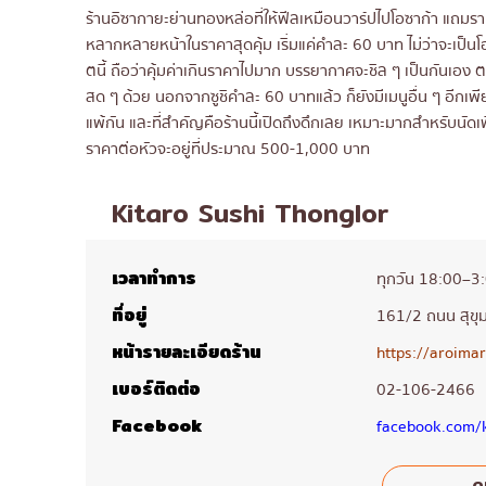
ร้านอิซากายะย่านทองหล่อที่ให้ฟีลเหมือนวาร์ปไปโอซาก้า แถมราคาก็
หลากหลายหน้าในราคาสุดคุ้ม เริ่มแค่คำละ 60 บาท ไม่ว่าจะเป็นโอ
ตนี้ ถือว่าคุ้มค่าเกินราคาไปมาก บรรยากาศจะชิล ๆ เป็นกันเอง ตามส
สด ๆ ด้วย นอกจากซูชิคำละ 60 บาทแล้ว ก็ยังมีเมนูอื่น ๆ อีกเพี
แพ้กัน และที่สำคัญคือร้านนี้เปิดถึงดึกเลย เหมาะมากสำหรับนัดเพ
ราคาต่อหัวจะอยู่ที่ประมาณ 500-1,000 บาท
Kitaro Sushi Thonglor
เวลาทำการ
ทุกวัน 18:00–3
ที่อยู่
161/2 ถนน สุขุ
หน้ารายละเอียดร้าน
https://aroima
เบอร์ติดต่อ
02-106-2466
Facebook
facebook.com/k
ดู