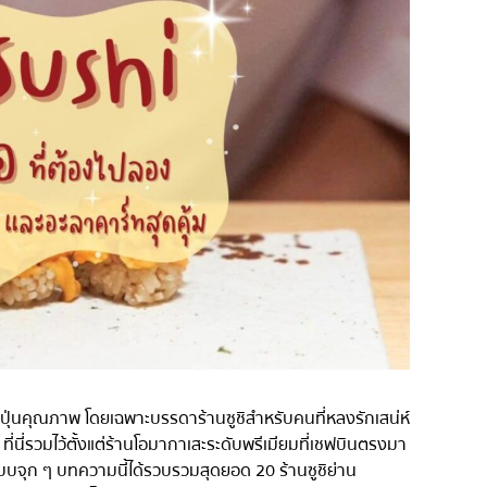
่น
อารีย์
สีลม
สาทร
อ่อนนุช
พระราม 9
รีเมียม
รัชดา
พระโขนง
ุ่น
เพลินจิต
ชิดลม
บางนา
นานา
กิ
อุดมสุข
่ปุ่นคุณภาพ โดยเฉพาะบรรดาร้านซูชิสำหรับคนที่หลงรักเสน่ห์
ศรีราชา
่นี่รวมไว้ตั้งแต่ร้านโอมากาเสะระดับพรีเมียมที่เชฟบินตรงมา
าแบบจุก ๆ บทความนี้ได้รวบรวมสุดยอด 20 ร้านซูชิย่าน
ไอคอนสยาม