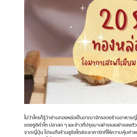
ไก่ย่างเสียบไม้สไตล์ญี่ปุ
โซบะ/อุด้ง
ขนมหวานญี่ปุ่น
เทมปุระ
โอมากาเสะ
ร้านอาหารญี่ปุ่นระดับพ
ซาชิมิ/อาหารทะเล
อาหารตะวันตกสไตล์ญี่ป
ปลาไหลย่าง
ข้าวปั้นญี่ปุ่น
ปู
โอโคโนมิยากิ/เทปปันยา
ไม่ว่าใครก็รู้ว่าย่านทองหล่อเป็นอาณาจักรของร้านอาหารญี
ด้ง (ข้าวหน้าต่างๆ)
ของซูชิคำโต ปลาสด ๆ และข้าวที่ปรุงมาอย่างรสอย่างลงตัว ที
จากญี่ปุ่น ไปจนถึงร้านซูชิสไตล์อะลาคาร์ทที่ให้ความคุ้มค่
บุฟเฟต์