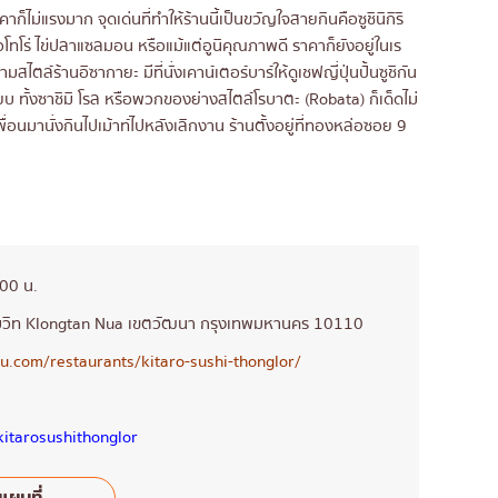
ไม่แรงมาก จุดเด่นที่ทำให้ร้านนี้เป็นขวัญใจสายกินคือซูชินิกิริ
โทโร่ ไข่ปลาแซลมอน หรือแม้แต่อูนิคุณภาพดี ราคาก็ยังอยู่ในเร
ไตล์ร้านอิซากายะ มีที่นั่งเคาน์เตอร์บาร์ให้ดูเชฟญี่ปุ่นปั้นซูชิกัน
ยบ ทั้งซาชิมิ โรล หรือพวกของย่างสไตล์โรบาตะ (Robata) ก็เด็ดไม่
ื่อนมานั่งกินไปเม้าท์ไปหลังเลิกงาน ร้านตั้งอยู่ที่ทองหล่อซอย 9
:00 น.
มวิท Klongtan Nua เขตวัฒนา กรุงเทพมหานคร 10110
ru.com/restaurants/kitaro-sushi-thonglor/
itarosushithonglor
แผนที่