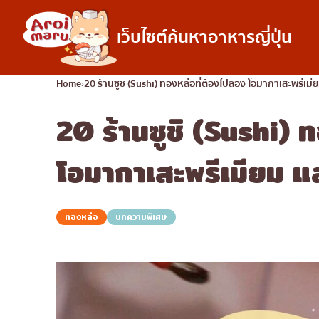
เว็บไซต์ค้นหาอาหารญี่ปุ่น
อาหารญี่ปุ่น
Home
20 ร้านซูชิ (Sushi) ทองหล่อที่ต้องไปลอง โอมากาเสะพรีเมี
20 ร้านซูชิ (Sushi) 
ค้นหาร้านอาหาร
ค้นหาตามประเภทอ
ซูชิ
โอมากาเสะพรีเมียม แล
ราเมง
อิซากายะ
ทองหล่อ
บทความพิเศษ
ปิ้งย่างญี่ปุ่น/ยากินิกุ
คัตสึด้ง/ทงคัตสึ
ชาบูชาบู/สุกี้ยากี้
แกงกะหรี่ญี่ปุ่น