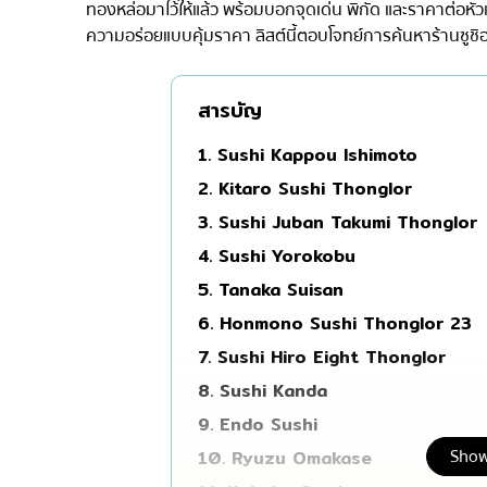
ทองหล่อมาไว้ให้แล้ว พร้อมบอกจุดเด่น พิกัด และราคาต่อหั
มิชลิน
ความอร่อยแบบคุ้มราคา ลิสต์นี้ตอบโจทย์การค้นหาร้านซูชิ
สเต็ก
ของทอดเสียบไม้
สารบัญ
หม้อไฟญี่ปุ่น
1. Sushi Kappou Ishimoto
ของย่างเสียบไม้/เครื่อ
2. Kitaro Sushi Thonglor
ร้านอาหารญี่ปุ่นแบบดั้
3. Sushi Juban Takumi Thonglor
ทาโกะยากิ
4. Sushi Yorokobu
โอเด้ง/เมนูตุ๋นสไตล์ญี่ปุ
5. Tanaka Suisan
6. Honmono Sushi Thonglor 23
อาหารชุด/อาหารญี่ปุ่น
7. Sushi Hiro Eight Thonglor
เบนโตะ/บริการส่งอาหาร
8. Sushi Kanda
9. Endo Sushi
Show
10. Ryuzu Omakase