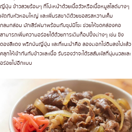
ญี่ปุ่น ข้าวสวยร้อนๆ ที่โปะหน้าด้วยเนื้อวัวหรือเนื้อหมูสไลด์บางๆ
ผัดกับหัวหอมใหญ่ และเพิ่มรสชาติด้วยซอสรสหวานเค็ม
กลมกล่อม มักเสิร์ฟมาพร้อมกับซุปมิโซะ ช่วยให้ซดคล่องคอ
สามารถเพิ่มความอร่อยได้ด้วยการเติมท็อปปิ้งต่างๆ เช่น ขิง
ดองสีแดง พริกป่นญี่ปุ่น และที่แนะนำคือ ลองตอกไข่ดิบลงไปแล้ว
คลุกให้เข้ากันกับข้าวและเนื้อ รับรองว่าจะได้รสสัมผัสที่นุ่มนวลและ
อร่อยไปอีกแบบ