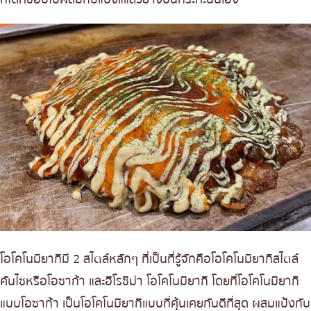
โอโคโนมิยากิมี 2 สไตล์หลักๆ ที่เป็นที่รู้จักคือโอโคโนมิยากิสไตล์
คันไซหรือโอซาก้า และฮิโรชิม่า โอโคโนมิยากิ โดยที่โอโคโนมิยากิ
แบบโอซาก้า เป็นโอโคโนมิยากิแบบที่คุ้นเคยกันดีที่สุด ผสมแป้งกับ