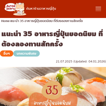
อาหารญี่ปุ่น
ค้นหาร้านอาหารญี่ปุ่น
Home
แนะนำ 35 อาหารญี่ปุ่นยอดนิยม ที่ต้องลองทานสักครั้ง
แนะนำ 35 อาหารญี่ปุ่นยอดนิยม ที่
ค้นหาร้านอาหาร
ต้องลองทานสักครั้ง
ค้นหาตามประเภทอาหาร
อื่นๆ
บทความพิเศษ
21.07.2025 (Updated: 04.01.2026)
ซูชิ
ค้นหาตามพื้นที่
ราเมง
อิซากายะ
เจริญกรุง
คอลัมน์ความรู้
ปิ้งย่างญี่ปุ่น/ยากินิกุ
ธนบุรี
คัตสึด้ง/ทงคัตสึ
สยาม
บทความพิเศษ
ชาบูชาบู/สุกี้ยากี้