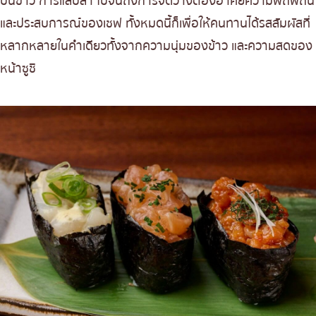
ปั้นข้าว การแล่ปลา ไปจนถึงการจัดวางต้องอาศัยความพิถีพิถัน
เซมเบ้จิรุ (Senbei Jiru)
และประสบการณ์ของเชฟ ทั้งหมดนี้ก็เพื่อให้คนทานได้รสสัมผัสที่
โทริเท็น (Toriten)
หลากหลายในคำเดียวทั้งจากความนุ่มของข้าว และความสดของ
หน้าซูชิ