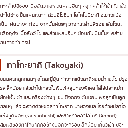
กะหล่ำปลีซอย เนื้อสัตว์ และส่วนผสมอื่นๆ คลุกเคล้าให้เข้ากันแล้ว
นำไปย่างเป็นแผ่นหนาๆ ส่วนฮิโรชิม่า โอโคโนมิยากิ จะย่างแป้ง
เป็นแผ่นบางๆ ก่อน จากนั้นค่อยๆ วางกะหล่ำปลีซอย เส้นโซบะ
หรืออุด้ง เนื้อสัตว์ ไข่ และส่วนผสมอื่นๆ ซ้อนกันเป็นชั้นๆ คล้าย
กับการทำเครป
ทาโกะยากิ (Takoyaki)
ขนมครกลูกกลมๆ สไตล์ญี่ปุ่น ทำจากแป้งสาลีผสมน้ำและไข่ ปรุง
รสเล็กน้อย แล้วนำไปเทลงในพิมพ์หลุมทรงพิเศษ ใส่ไส้ปลาหมึก
ยักษ์หั่นเต๋า และเครื่องต่างๆ เช่น ขิงดอง ต้นหอม พอสุกเป็นลูก
กลมๆ แล้ว จะราดด้วยซอสทาโกะยากิ มายองเนส โรยด้วยปลาโอ
แห้งขูดฝอย (Katsuobushi) และสาหร่ายอาโอโนริ (Aonori)
สัมผัสของทาโกยากิคือข้างนอกจะกรอบเล็กน้อย เคี้ยวเข้าไปจะ