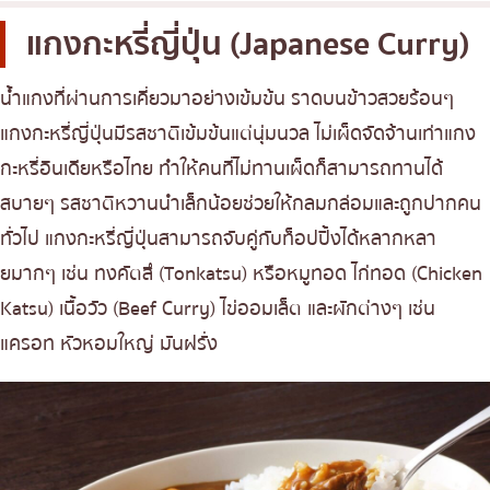
แกงกะหรี่ญี่ปุ่น (Japanese Curry)
น้ำแกงที่ผ่านการเคี่ยวมาอย่างเข้มข้น ราดบนข้าวสวยร้อนๆ
แกงกะหรี่ญี่ปุ่นมีรสชาติเข้มข้นแต่นุ่มนวล ไม่เผ็ดจัดจ้านเท่าแกง
กะหรี่อินเดียหรือไทย ทำให้คนที่ไม่ทานเผ็ดก็สามารถทานได้
สบายๆ รสชาติหวานนำเล็กน้อยช่วยให้กลมกล่อมและถูกปากคน
ทั่วไป แกงกะหรี่ญี่ปุ่นสามารถจับคู่กับท็อปปิ้งได้หลากหลา
ยมากๆ เช่น ทงคัตสึ (Tonkatsu) หรือหมูทอด ไก่ทอด (Chicken
Katsu) เนื้อวัว (Beef Curry) ไข่ออมเล็ต และผักต่างๆ เช่น
แครอท หัวหอมใหญ่ มันฝรั่ง