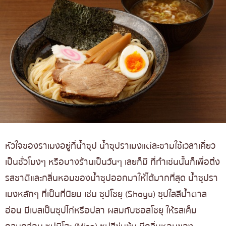
หัวใจของราเมงอยู่ที่น้ำซุป น้ำซุปราเมงแต่ละชามใช้เวลาเคี่ยว
เป็นชั่วโมงๆ หรือบางร้านเป็นวันๆ เลยก็มี ที่ทำเช่นนั้นก็เพื่อดึง
รสชาติและกลิ่นหอมของน้ำซุปออกมาให้ได้มากที่สุด น้ำซุปรา
เมงหลักๆ ที่เป็นที่นิยม เช่น ซุปโชยุ (Shoyu) ซุปใสสีน้ำตาล
อ่อน มีเบสเป็นซุปไก่หรือปลา ผสมกับซอสโชยุ ให้รสเค็ม