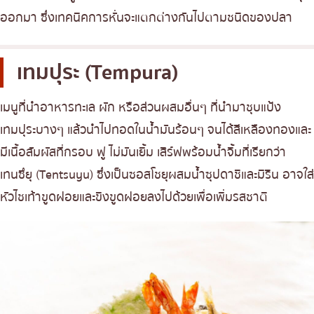
ออกมา ซึ่งเทคนิคการหั่นจะแตกต่างกันไปตามชนิดของปลา
เทมปุระ (Tempura)
เมนูที่นำอาหารทะเล ผัก หรือส่วนผสมอื่นๆ ที่นำมาชุบแป้ง
เทมปุระบางๆ แล้วนำไปทอดในน้ำมันร้อนๆ จนได้สีเหลืองทองและ
มีเนื้อสัมผัสที่กรอบ ฟู ไม่มันเยิ้ม เสิร์ฟพร้อมน้ำจิ้มที่เรียกว่า
เทนซึยุ (Tentsuyu) ซึ่งเป็นซอสโชยุผสมน้ำซุปดาชิและมิริน อาจใส่
หัวไชเท้าขูดฝอยและขิงขูดฝอยลงไปด้วยเพื่อเพิ่มรสชาติ