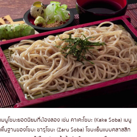
เมนูโซบะยอดนิยมที่ต้องลอง เช่น คาเคะโซบะ (Kake Soba) เมนู
พื้นฐานของโซบะ ซารุโซบะ (Zaru Soba) โซบะเย็นแบบคลาสสิก