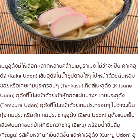
เมนูอุด้งมีให้เลือกหลากหลายคล้ายเมนูราเมง ไม่ว่าจะเป็น คาเคอุ
ด้ง (Kake Udon) เส้นอุด้งในน้ำซุปดาชิใสๆ โปะหน้าด้วยต้นหอม
ซอยหรือเศษเทมปุระกรอบๆ (Tenkasu) คิตสึเนะอุด้ง (Kitsune
Udon) อุด้งที่โปะหน้าด้วยเต้าหู้ทอดแผ่นบางๆ เทมปุระอุด้ง
(Tempura Udon) อุด้งที่โปะหน้าด้วยเทมปุระกรอบๆ ไม่ว่าจะเป็น
กุ้งเทมปุระ หรือผักเทมปุระ ซารุอุด้ง (Zaru Udon) อุด้งแบบเย็น
เสิร์ฟบนภาชนะไม้ไผ่ที่เรียกว่าซารุ (Zaru) พร้อมน้ำจิ้มสึยุ
(Tsuyu) รสเค็มหวานที่เย็นสดชื่น และคาเรอุด้ง (Curry Udon) อุ