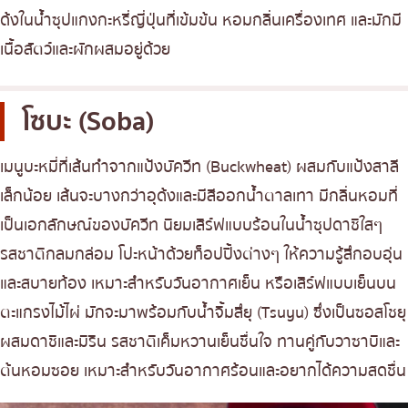
ด้งในน้ำซุปแกงกะหรี่ญี่ปุ่นที่เข้มข้น หอมกลิ่นเครื่องเทศ และมักมี
เนื้อสัตว์และผักผสมอยู่ด้วย
โซบะ (Soba)
เมนูบะหมี่ที่เส้นทำจากแป้งบัควีท (Buckwheat) ผสมกับแป้งสาลี
เล็กน้อย เส้นจะบางกว่าอุด้งและมีสีออกน้ำตาลเทา มีกลิ่นหอมที่
เป็นเอกลักษณ์ของบัควีท นิยมเสิร์ฟแบบร้อนในน้ำซุปดาชิใสๆ
รสชาติกลมกล่อม โปะหน้าด้วยท็อปปิ้งต่างๆ ให้ความรู้สึกอบอุ่น
และสบายท้อง เหมาะสำหรับวันอากาศเย็น หรือเสิร์ฟแบบเย็นบน
ตะแกรงไม้ไผ่ มักจะมาพร้อมกับน้ำจิ้มสึยุ (Tsuyu) ซึ่งเป็นซอสโชยุ
ผสมดาชิและมิริน รสชาติเค็มหวานเย็นชื่นใจ ทานคู่กับวาซาบิและ
ต้นหอมซอย เหมาะสำหรับวันอากาศร้อนและอยากได้ความสดชื่น