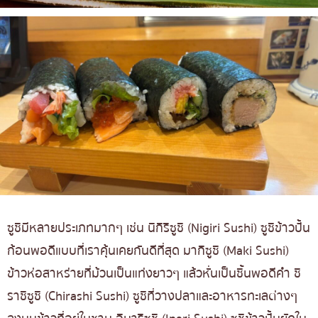
ซูชิมีหลายประเภทมากๆ เช่น นิกิริซูชิ (Nigiri Sushi) ซูชิข้าวปั้น
ก้อนพอดีแบบที่เราคุ้นเคยกันดีที่สุด มากิซูชิ (Maki Sushi)
ข้าวห่อสาหร่ายที่ม้วนเป็นแท่งยาวๆ แล้วหั่นเป็นชิ้นพอดีคำ ชิ
ราชิซูชิ (Chirashi Sushi) ซูชิที่วางปลาและอาหารทะเลต่างๆ