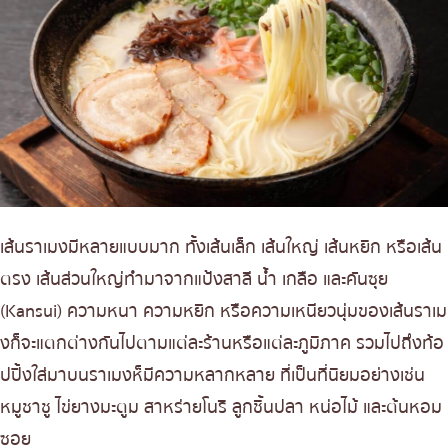
เส้นราเมงมีหลายแบบมาก ทั้งเส้นเล็ก เส้นใหญ่ เส้นหยิก หรือเส้น
ตรง เส้นส่วนใหญ่ทำมาจากแป้งสาลี น้ำ เกลือ และคันซุย
(Kansui) ความหนา ความหยิก หรือความเหนียวนุ่มของเส้นราเม
งก็จะแตกต่างกันไปตามแต่ละร้านหรือแต่ละภูมิภาค รวมไปถึงท้อ
ปปิ้งใส่มาบนราเมงห็มีความหลากหลาย ที่เป็นที่นิยมอย่างเช่น
หมูชาชู ไข่ยางมะตูม สาหร่ายโนริ ลูกชิ้นปลา หน่อไม้ และต้นหอม
ซอย