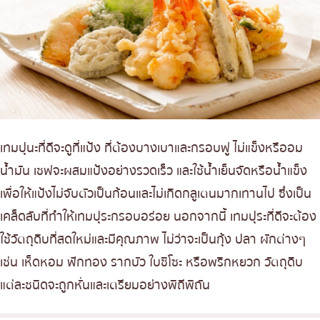
เทมปุนะที่ดีจะดูที่แป้ง ที่ต้องบางเบาและกรอบฟู ไม่แข็งหรืออม
น้ำมัน เชฟจะผสมแป้งอย่างรวดเร็ว และใช้น้ำเย็นจัดหรือน้ำแข็ง
เพื่อให้แป้งไม่จับตัวเป็นก้อนและไม่เกิดกลูเตนมากเทานไป ซึ่งเป็น
เคล็ดลับที่ทำให้เทมปุระกรอบอร่อย นอกจากนี้ เทมปุระที่ดีจะต้อง
ใช้วัตถุดิบที่สดใหม่และมีคุณภาพ ไม่ว่าจะเป็นกุ้ง ปลา ผักต่างๆ
เช่น เห็ดหอม ฟักทอง รากบัว ใบชิโซะ หรือพริกหยวก วัตถุดิบ
แต่ละชนิดจะถูกหั่นและเตรียมอย่างพิถีพิถัน