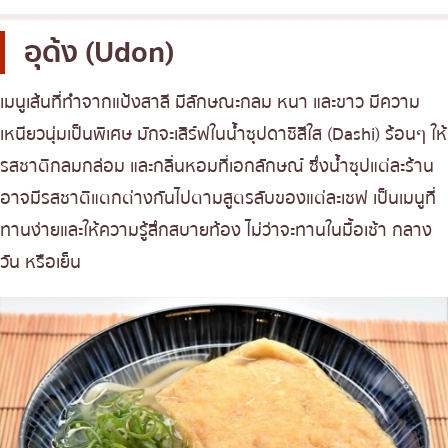
อุด้ง (Udon)
เมนูเส้นที่ทำจากแป้งสาลี มีลักษณะกลม หนา และขาว มีความ
เหนียวนุ่มเป็นพิเศษ มักจะเสิร์ฟในน้ำซุปดาชิสีใส (Dashi) ร้อนๆ ให้
รสชาติกลมกล่อม และกลิ่นหอมที่เอกลักษณ์ ซึ่งน้ำซุปแต่ละร้าน
อาจมีรสชาติแตกต่างกันไปตามสูตรลับของแต่ละเชฟ เป็นเมนูที่
ทานง่ายและให้ความรู้สึกสบายท้อง ไม่ว่าจะทานในมื้อเช้า กลาง
วัน หรือเย็น