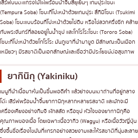
เสิร์ฟบนตะแกรงไม้ไผ่พร้อมน้ำจิ้มสึยุเย็นๆ เทมปุระโซบะ
(Tempura Soba) โซบะที่โปะหน้าด้วยเทมปุระ สึกิมิโซบะ (Tsukimi
Soba) โซบะแบบร้อนที่โปะหน้าด้วยไข่ดิบ หรือไข่ลวกครึ่งซีก คล้าย
กับพระจันทร์ที่ลอยอยู่ในน้ำซุป และโทโรโระโซบะ (Tororo Soba)
โซบะที่โปะหน้าด้วยโทโรโระ มันภูเขาที่นำมาขูด มีลักษณะเป็นเมือก
เหนียวๆ มีรสชาติเป็นเอกลักษณ์และเชื่อว่ามีประโยชน์ต่อสุขภาพ
ยากินิกุ (Yakiniku)
เมนูที่นำเนื้อมาหั่นเป็นชิ้นพอดีคำ แล้วย่างบนเตาถ่านที่อยู่กลาง
โต๊ะ เสิร์ฟพร้อมน้ำจิ้มยาทานิกุหลากหลายรสชาติ และมักจะมี
เครื่องเคียงอย่างกิมจิ ผักสลัด หรือซุป หัวใจของยาทานิกุคือ
คุณภาพของเนื้อ โดยเฉพาะเนื้อวากิว (Wagyu) หรือเนื้อวัวญี่ปุ่น
ซึ่งขึ้นชื่อเรื่องไขมันที่แทรกอย่างสวยงามและให้รสชาติที่นุ่มละลาย