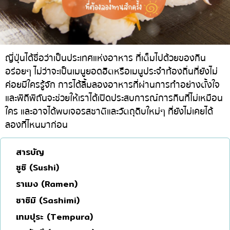
ทองหล่อ
บทความที่KOLแนะนำ
แกงกะหรี่ญี่ปุ่น
เอกมัย
ไก่ย่างเสียบไม้สไตล์ญี่ปุ่น
พร้อมพงษ์
โซบะ/อุด้ง
อโศก
ญี่ปุ่นได้ชื่อว่าเป็นประเทศแห่งอาหาร ที่เต็มไปด้วยของกิน
อร่อยๆ ไม่ว่าจะเป็นเมนูยอดฮิตหรือเมนูประจำท้องถิ่นที่ยังไม่
ขนมหวานญี่ปุ่น
อารีย์
ค่อยมีใครรู้จัก การได้ลิ้มลองอาหารที่ผ่านการทำอย่างตั้งใจ
เทมปุระ
สีลม
และพิถีพิถันจะช่วยให้เราได้เปิดประสบการณ์การกินที่ไม่เหมือน
ใคร และอาจได้พบเจอรสชาติและวัตถุดิบใหม่ๆ ที่ยังไม่เคยได้
โอมากาเสะ
สาทร
ลองที่ไหนมาก่อน
ร้านอาหารญี่ปุ่นระดับพรีเมียม
อ่อนนุช
ซาชิมิ/อาหารทะเล
พระราม 9
สารบัญ
ซูชิ (Sushi)
อาหารตะวันตกสไตล์ญี่ปุ่น
รัชดา
ราเมง (Ramen)
ปลาไหลย่าง
พระโขนง
ซาชิมิ (Sashimi)
ข้าวปั้นญี่ปุ่น
เพลินจิต
เทมปุระ (Tempura)
ปู
ชิดลม