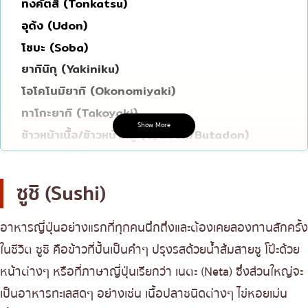
ทงคัตสึ (Tonkatsu)
โอโคโนมิยากิ/เทปปันยากิ
บางนา
อุด้ง (Udon)
ด้ง (ข้าวหน้าต่างๆ)
นานา
โซบะ (Soba)
บุฟเฟต์
ยากินิกุ (Yakiniku)
อุดมสุข
โอโคโนมิยากิ (Okonomiyaki)
มิชลิน
ศรีราชา
ทาโกะยากิ (Takoyaki)
สเต็ก
ไอคอนสยาม
Show More
ข้าวหน้าเนื้อ/ข้าวหน้าหมู (Gyudon/Butadon)
ของทอดเสียบไม้
เซ็นทรัลเวิลด์
แกงกะหรี่ญี่ปุ่น (Japanese Curry)
หม้อไฟญี่ปุ่น
นนทบุรี
ยากิโทริ (Yakitori)
ซูชิ (Sushi)
ของย่างเสียบไม้/เครื่องในย่าง
เชียงใหม่
ชาบูชาบู (Shabu-shabu)
ร้านอาหารญี่ปุ่นแบบดั้งเดิม
ลาดพร้าว
สุกี้ยากี้ (Sukiyaki)
อาหารญี่ปุ่นอย่างแรกที่ทุกคนนึกถึงและต้องเคยลองทานสักครั้ง
ข้าวหน้าปลาดิบ (Kaisendon)
ทาโกะยากิ
สมุทรปราการ
ในชีวิต ซูชิ คือข้าวที่ปั้นเป็นคำๆ ปรุงรสด้วยน้ำส้มสายชู โป๊ะด้วย
โอเด้ง (Oden)
โอเด้ง/เมนูตุ๋นสไตล์ญี่ปุ่น
หน้าต่างๆ หรือที่ภาษาญี่ปุ่นเรียกว่า เนตะ (Neta) ซึ่งส่วนใหญ่จะ
ปทุมธานี
ยากิโซบะ (Yakisoba)
เป็นอาหารทะเลสดๆ อย่างเช่น เนื้อปลาชนิดต่างๆ ไข่หอยเม่น
อาหารชุด/อาหารญี่ปุ่นสไตล์โฮมคุกกิ้ง
สมุทรสาคร