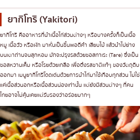
ยากิโทริ (Yakitori)
ยากิโทริ คืออาหารที่นำเนื้อไก่ส่วนต่างๆ หรือบางครั้งก็เป็นเนื้อ
หมู เนื้อวัว หรือผัก มาหั่นเป็นชิ้นพอดีคำ เสียบไม้ แล้วนำไปย่าง
บนเตาถ่านจนสุกหอม มักจะปรุงรสด้วยซอสทาเระ (Tare) ซึ่งเป็น
ซอสหวานเค็ม หรือโรยด้วยเกลือ เพื่อดึงรสชาติแท้ๆ ของวัตถุดิบ
ออกมา เมนูยากิโทริโดดเด่นด้วยการนำไก่มาใช้เกือบทุกส่วน ไม่ใช่
แค่เนื้อส่วนอกหรือเนื้อส่วนน่องเท่านั้น แต่ยังมีส่วนต่างๆ ที่คน
ไทยอาจไม่คุ้นเคยแต่รับรองว่าอร่อยมากๆ