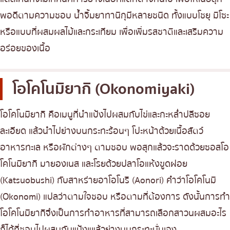
พอดีตามความชอบ น้ำจิ้มยาทานิกุมีหลายชนิด ทั้งแบบโชยุ มิโซะ
หรือแบบที่ผสมผลไม้และกระเทียม เพื่อเพิ่มรสชาติและเสริมความ
อร่อยของเนื้อ
โอโคโนมิยากิ (Okonomiyaki)
โอโคโนมิยากิ คือเมนูที่นำแป้งไปผสมกับไข่และกะหล่ำปลีซอย
ละเอียด แล้วนำไปย่างบนกระทะร้อนๆ โปะหน้าด้วยเนื้อสัตว์
อาหารทะเล หรือผักต่างๆ ตามชอบ พอสุกแล้วจะราดด้วยซอสโอ
โคโนมิยากิ มายองเนส และโรยด้วยปลาโอแห้งขูดฝอย
(Katsuobushi) กับสาหร่ายอาโอโนริ (Aonori) คำว่าโอโคโนมิ
(Okonomi) แปลว่าตามใจชอบ หรือตามที่ต้องการ ดังนั้นการทำ
โอโคโนมิยากิจึงเป็นการทำอาหารที่สามารถเลือกสาวนผสมอะไร
ก็ได้ที่ชอบไปผสมกับแป้งแแล้วย่างบนกระทะนั่นเอง