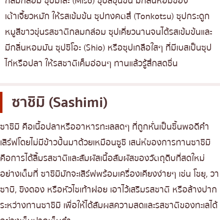
กลมกล่อม ซุปมิโสะ (Miso) ซุปสีขุ่นข้น มีกลิ่นหอมของ
เต้าเจี้ยวหมัก ให้รสเข้มข้น ซุปทงคตสึ (Tonkotsu) ซุปกระดูก
หมูสีขาวขุ่นรสชาติกลมกล่อม ซุปเคี่ยวนานจนได้รสเข้มข้นและ
มีกลิ่นหอมมัน ซุปชิโอะ (Shio) หรือซุปเกลือใสๆ ที่มีเบสเป็นซุป
ไก่หรือปลา ให้รสชาติเค็มอ่อนๆ ทานแล้วรู้สึกสดชื่น
ซาชิมิ (Sashimi)
ซาชิมิ คือเนื้อปลาหรืออาหารทะเลสดๆ ที่ถูกหั่นเป็นชิ้นพอดีคำ
เสิร์ฟโดยไม่มีข้าวปั้นมาด้วยเหมือนซูชิ เสน่ห์ของการทานซาชิมิ
คือการได้ลิ้มรสชาติและสัมผัสเนื้อสัมผัสของวัตถุดิบที่สดใหม่
อย่างเต็มที่ ซาชิมิมักจะเสิร์ฟพร้อมเครื่องเคียงง่ายๆ เช่น โชยุ, วา
ซาบิ, ขิงดอง หรือหัวไชเท้าฝอย เอาไว้เสริมรสชาติ หรือล้างปาก
ระหว่างทานซาชิมิ เพื่อให้ได้สัมผสความสดและรสชาติของทะเลได้