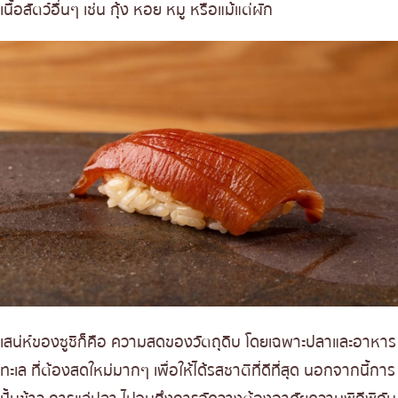
เกี๊ยวซ่า (Gyoza)
เนื้อสัตว์อื่นๆ เช่น กุ้ง หอย หมู หรือแม้แต่ผัก
เบนโตะ/บริการส่งอาหารญี่ปุ่น
ภูเก็ต
ข้าวปั้น (Onigiri)
พัทยา
คาราอาเกะ (Karaage)
ธนิยะ
ซาบะ มิโซะ (Saba Miso)
อูนาจู (Unaju)/อูนาด้ง (Unadon)
พระราม 3
โอยาโกะด้ง (Oyako Don)
พระราม4
คัตสึดง (Katsu Don)
อื่นๆ
คิริทัมโปะ นาเบะ (Kiritanpo Nabe)
กิวตัน (Gyutan)
มอนจายากิ (Monjayaki)
ฮิตสึมาบูชิ (Hitsumabushi)
โฮโต (Hoto)
คุชิคัตสึ (Kushikatsu)
เสน่ห์ของซูชิก็คือ ความสดของวัตถุดิบ โดยเฉพาะปลาและอาหาร
มตสึนาเบะ (Motsunabe)
ทะเล ที่ต้องสดใหม่มากๆ เพื่อให้ได้รสชาติที่ดีที่สุด นอกจากนี้การ
อิชิคารินาเบะ (Ishikari Nabe)