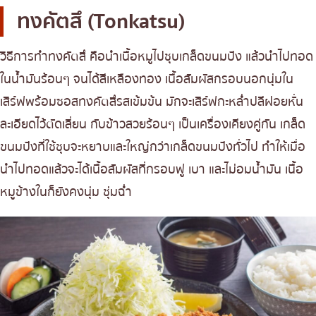
ทงคัตสึ (Tonkatsu)
วิธีการทำทงคัตสึ คือนำเนื้อหมูไปชุบเกล็ดขนมปัง แล้วนำไปทอด
ในน้ำมันร้อนๆ จนได้สีเหลืองทอง เนื้อสัมผัสกรอบนอกนุ่มใน
เสิร์ฟพร้อมซอสทงคัตสึรสเข้มข้น มักจะเสิร์ฟกะหล่ำปลีฝอยหั่น
ละเอียดไว้ตัดเลี่ยน กับข้าวสวยร้อนๆ เป็นเครื่องเคียงคู่กัน เกล็ด
ขนมปังที่ใช้ชุบจะหยาบและใหญ่กว่าเกล็ดขนมปังทั่วไป ทำให้เมื่อ
นำไปทอดแล้วจะได้เนื้อสัมผัสที่กรอบฟู เบา และไม่อมน้ำมัน เนื้อ
หมูข้างในก็ยังคงนุ่ม ชุ่มฉ่ำ