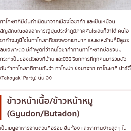
ทาโกะยากิมีต้นกำเนิดมาจากเมืองโอซาก้า และเป็นเหมือน
สัญลักษณ์ของอาหารญี่ปุ่นประจำภูมิภาคคันไซเลยก็ว่าได้ คนโอ
ซาก้าจะภูมิใจในทาโกะยากิของพวกเขามาก และแต่ละร้านก็มีสูตร
ลับเฉพาะตัว มีคำพูดที่ว่าคนโอซาก้าทานทาโกะยากิบ่อยจนมี
กระทะเป็นของตัวเองที่บ้าน และมีวิธีเรียกการที่ทุกคนมารวมตัว
กันทำทาโกะยากิทานกันว่า ทาโกะปา ย่อมาจาก ทาโกะยากิ ปาร์ตี้
(Takoyaki Party) นั่นเอง
ข้าวหน้าเนื้อ/ข้าวหน้าหมู
(Gyudon/Butadon)
เป็นเมนูอาหารจานด่วนที่อร่อย อิ่มท้อง และหาทานง่ายสุดๆ ใน