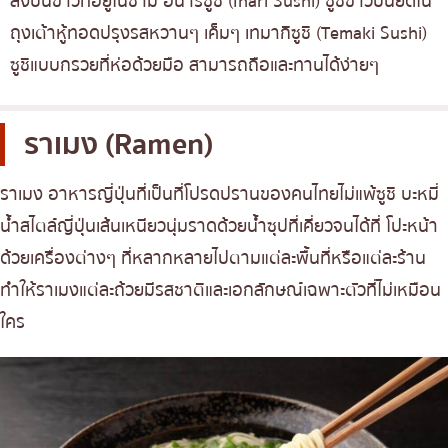
ลงบนข้าวที่อยู่ในชาม อินาริซูชิ (Inari Sushi) ซูชิข้าวปั้นยัดใน
ถุงเต้าหู้ทอดปรุงรสหวานๆ เค็มๆ เทมากิซูชิ (Temaki Sushi)
ซูชิแบบกรวยที่ห่อด้วยมือ สามารถถือและทานได้ง่ายๆ
ราเมง (Ramen)
ราเมง อาหารญี่ปุ่นที่เป็นที่โปรดปรานของคนไทยไม่แพ้ซูชิ บะหมี่
น้ำสไตล์ญี่ปุ่นเส้นเหนียวนุ่มราดด้วยน้ำซุปที่เคี่ยวจนได้ที่ โปะหน้า
ด้วยเครื่องต่างๆ ที่หลากหลายไปตามแต่ละพื้นที่หรือแต่ละร้าน
ทำให้ราเมงแต่ละถ้วยมีรสชาติและเอกลักษณ์เฉพาะตัวที่ไม่เหมือน
ใคร