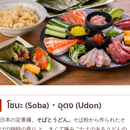
โซบะ (Soba)・อุดง (Udon)
日本の定番麺
、そばとうどん。
そば粉から作られたそ
ばの独特の香り
と、太くて噛みごたえのあるうどんの