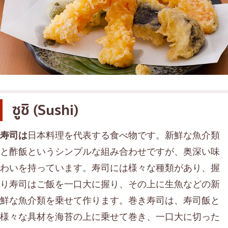
ซูชิ (Sushi)
寿司は
日本料理を代表する食べ物です。新鮮な魚介類
と酢飯というシンプルな組み合わせですが、奥深い味
わいを持っています。寿司には様々な種類があり、握
り寿司はご飯を一口大に握り、その上に生魚などの新
鮮な魚介類を乗せて作ります。巻き寿司は、寿司飯と
様々な具材を海苔の上に乗せて巻き、一口大に切った