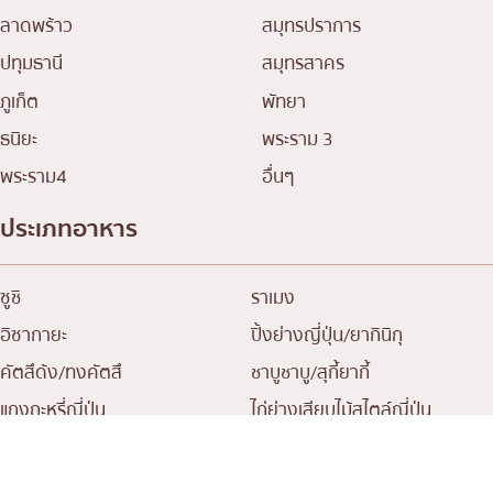
ลาดพร้าว
สมุทรปราการ
ปทุมธานี
สมุทรสาคร
ภูเก็ต
พัทยา
ธนิยะ
พระราม 3
พระราม4
อื่นๆ
ประเภทอาหาร
ซูชิ
ราเมง
อิซากายะ
ปิ้งย่างญี่ปุ่น/ยากินิกุ
คัตสึด้ง/ทงคัตสึ
ชาบูชาบู/สุกี้ยากี้
แกงกะหรี่ญี่ปุ่น
ไก่ย่างเสียบไม้สไตล์ญี่ปุ่น
โซบะ/อุด้ง
ขนมหวานญี่ปุ่น
เทมปุระ
โอมากาเสะ