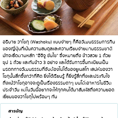
ทองหล่อ
บทความที่KOLแนะนำ
แกงกะหรี่ญี่ปุ่น
เอกมัย
ไก่ย่างเสียบไม้สไตล์ญี่ปุ่น
พร้อมพงษ์
โซบะ/อุด้ง
อโศก
ขนมหวานญี่ปุ่น
อารีย์
อธิบาย วาโชกุ (Washoku) แบบง่ายๆ ก็คือวัฒนธรรมการกิน
เทมปุระ
สีลม
ของญี่ปุ่นที่เน้นความสมดุลและความเรียบง่ายตามธรรมชาติ
มักจะยึดตามหลัก "อิจิจู ซันไซ" ซึ่งหมายถึง ข้าวสวย 1 ถ้วย
โอมากาเสะ
สาทร
ซุป 1 ถ้วย และกับข้าว 3 อย่าง และได้รับการขึ้นทะเบียนเป็น
ร้านอาหารญี่ปุ่นระดับพรีเมียม
อ่อนนุช
มรดกทางวัฒนธรรมที่จับต้องไม่ได้ของยูเนสโก เสน่ห์ของวา
โชกุนั้นลึกซึ้งกว่าที่คิด ยิ่งได้เรียนรู้ ก็ยิ่งรู้สึกทึ่งและประทับใจ
ซาชิมิ/อาหารทะเล
พระราม 9
ถึงแม้ว่าโชกุอาจจะดูเป็นเรื่องธรรมดาๆ บนโต๊ะอาหารในชีวิต
อาหารตะวันตกสไตล์ญี่ปุ่น
รัชดา
ประจำวัน แต่ในวันนี้อยากจะให้ทุกคนได้มาสัมผัสถึงความยอด
ปลาไหลย่าง
เยี่ยมของวาโชกุไปพร้อมๆ กัน
พระโขนง
ข้าวปั้นญี่ปุ่น
เพลินจิต
สารบัญ
ปู
ชิดลม