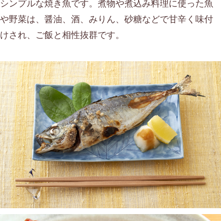
シンプルな焼き魚です。煮物や煮込み料理に使った魚
เบนโตะ/บริการส่งอาหารญี่ปุ่น
ภูเก็ต
や野菜は、醤油、酒、みりん、砂糖などで甘辛く味付
พัทยา
けされ、ご飯と相性抜群です。
ธนิยะ
พระราม 3
พระราม4
อื่นๆ