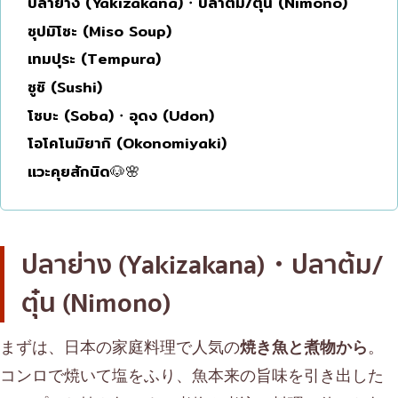
ปลาย่าง (Yakizakana)・ปลาต้ม/ตุ๋น (Nimono)
โอโคโนมิยากิ/เทปปันยากิ
บางนา
ซุปมิโซะ (Miso Soup)
ด้ง (ข้าวหน้าต่างๆ)
นานา
เทมปุระ (Tempura)
ซูชิ (Sushi)
บุฟเฟต์
อุดมสุข
โซบะ (Soba)・อุดง (Udon)
มิชลิน
ศรีราชา
โอโคโนมิยากิ (Okonomiyaki)
สเต็ก
ไอคอนสยาม
แวะคุยสักนิด🐶🌸
ของทอดเสียบไม้
เซ็นทรัลเวิลด์
หม้อไฟญี่ปุ่น
นนทบุรี
ของย่างเสียบไม้/เครื่องในย่าง
เชียงใหม่
ปลาย่าง (Yakizakana)・ปลาต้ม/
ร้านอาหารญี่ปุ่นแบบดั้งเดิม
ลาดพร้าว
ตุ๋น (Nimono)
ทาโกะยากิ
สมุทรปราการ
まずは、日本の家庭料理で人気の
焼き魚と煮物から
。
โอเด้ง/เมนูตุ๋นสไตล์ญี่ปุ่น
ปทุมธานี
コンロで焼いて塩をふり、魚本来の旨味を引き出した
อาหารชุด/อาหารญี่ปุ่นสไตล์โฮมคุกกิ้ง
สมุทรสาคร