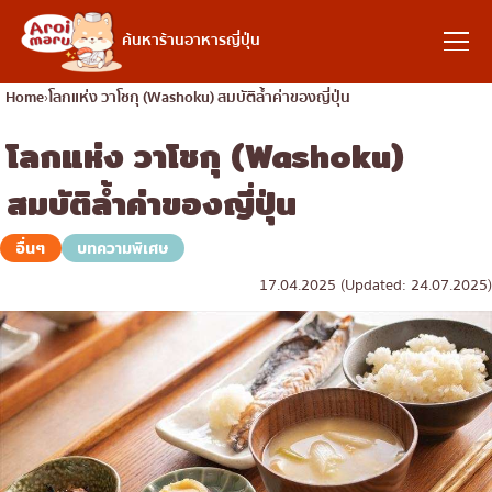
อาหารญี่ปุ่น
ค้นหาร้านอาหารญี่ปุ่น
Home
โลกแห่ง วาโชกุ (Washoku) สมบัติล้ำค่าของญี่ปุ่น
โลกแห่ง วาโชกุ (Washoku)
ค้นหาร้านอาหาร
สมบัติล้ำค่าของญี่ปุ่น
ค้นหาตามประเภทอาหาร
อื่นๆ
บทความพิเศษ
17.04.2025 (Updated: 24.07.2025)
ซูชิ
ค้นหาตามพื้นที่
ราเมง
อิซากายะ
เจริญกรุง
คอลัมน์ความรู้
ปิ้งย่างญี่ปุ่น/ยากินิกุ
ธนบุรี
คัตสึด้ง/ทงคัตสึ
สยาม
บทความพิเศษ
ชาบูชาบู/สุกี้ยากี้