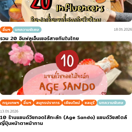
อื่นๆ
บทความพิเศษ
18.05.2026
รวม 20 อินฟลูเอ็นเซอร์สายกินในไทย
กรุงเทพฯ
อื่นๆ
สมุทรปราการ
เชียงใหม่
ชลบุรี
บทความพิเศษ
13.05.2026
10 ร้านแซนด์วิชทอดไส้ทะลัก (Age Sando) แซนด์วิชสไตล์
ญี่ปุ่นหน้าตาหน้าทาน