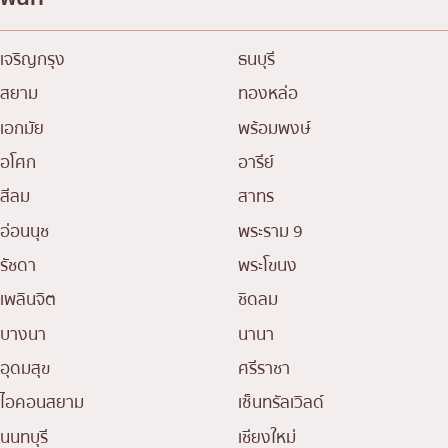
เจริญกรุง
ธนบุรี
สยาม
ทองหล่อ
เอกมัย
พร้อมพงษ์
อโศก
อารีย์
สีลม
สาทร
อ่อนนุช
พระราม 9
รัชดา
พระโขนง
เพลินจิต
ชิดลม
บางนา
นานา
อุดมสุข
ศรีราชา
ไอคอนสยาม
เซ็นทรัลเวิลด์
นนทบุรี
เชียงใหม่