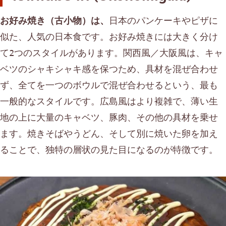
お好み焼き（古小物）は、
日本のパンケーキやピザに
似た、人気の日本食です。お好み焼きには大きく分け
て2つのスタイルがあります。関西風／大阪風は、キャ
ベツのシャキシャキ感を保つため、具材を混ぜ合わせ
ず、全てを一つのボウルで混ぜ合わせるという、最も
一般的なスタイルです。広島風はより複雑で、薄い生
地の上に大量のキャベツ、豚肉、その他の具材を乗せ
ます。焼きそばやうどん、そして別に焼いた卵を加え
ることで、独特の層状の見た目になるのが特徴です。