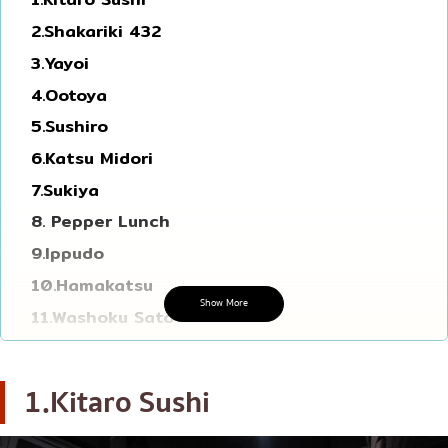
โอโคโนมิยากิ/เทปปันยากิ
บางนา
2.Shakariki 432
3.Yayoi
ด้ง (ข้าวหน้าต่างๆ)
นานา
4.Ootoya
บุฟเฟต์
อุดมสุข
5.Sushiro
มิชลิน
ศรีราชา
6.Katsu Midori
สเต็ก
ไอคอนสยาม
7.Sukiya
ของทอดเสียบไม้
เซ็นทรัลเวิลด์
8. Pepper Lunch
หม้อไฟญี่ปุ่น
นนทบุรี
9.Ippudo
ของย่างเสียบไม้/เครื่องในย่าง
เชียงใหม่
10.Hamakatsu
Show More
11.Washoku Sato
ร้านอาหารญี่ปุ่นแบบดั้งเดิม
ลาดพร้าว
12. Tonkatsu Wako
ทาโกะยากิ
สมุทรปราการ
13.Gyu-Kaku
1.Kitaro Sushi
โอเด้ง/เมนูตุ๋นสไตล์ญี่ปุ่น
ปทุมธานี
14.Mo-Mo-Paradise
อาหารชุด/อาหารญี่ปุ่นสไตล์โฮมคุกกิ้ง
สมุทรสาคร
15.Coco Ichibanya