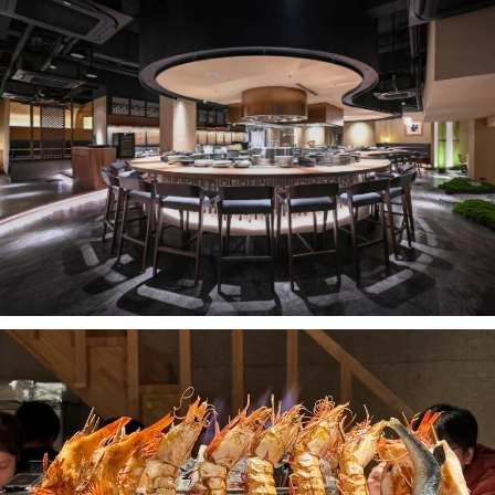
เบนโตะ/บริการส่งอาหารญี่ปุ่น
ภูเก็ต
16.Hachiban Ramen
พัทยา
17.Katsuya
18.Saboten
ธนิยะ
19. Gindaco
พระราม 3
20.Yoshinoya
พระราม4
21.Onyasai
อื่นๆ
22.Mos Burger
23.Tonchin Ramen
24.Tsubohachi
25.Yamachan
26.Maisen
27. Ramen Kagetsu Arashi
28.Fugetsu​
29.Tonkatsu Aoki