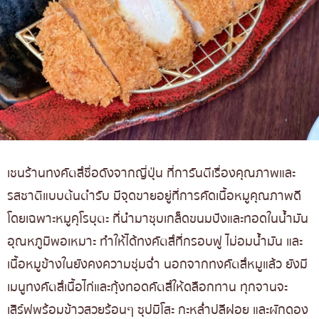
เชนร้านทงคัตสึชื่อดังจากญี่ปุ่น ที่การันตีเรื่องคุณภาพและ
รสชาติแบบต้นตำรับ มีจุดขายอยู่ที่การคัดเนื้อหมูคุณภาพดี
โดยเฉพาะหมูคุโรบุตะ ที่นำมาชุบเกล็ดขนมปังและทอดในน้ำมัน
อุณหภูมิพอเหมาะ ทำให้ได้ทงคัตสึที่กรอบฟู ไม่อมน้ำมัน และ
เนื้อหมูข้างในยังคงความชุ่มฉ่ำ นอกจากทงคัตสึหมูแล้ว ยังมี
เมนูทงคัตสึเนื้อไก่และกุ้งทอดคัตสึให้ดลือกทาน ทุกจานจะ
เสิร์ฟพร้อมข้าวสวยร้อนๆ ซุปมิโสะ กะหล่ำปลีฝอย และผักดอง