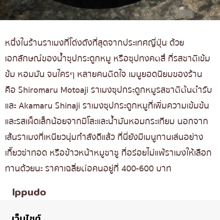
หนึ่งในร้านราเมงที่โด่งดังที่สุดจากประเทศญี่ปุ่น ด้วย
เอกลักษณ์ของน้ำซุปกระดูกหมู หรือซุปทงคตสึ ที่รสชาติเข้ม
ข้ม หอมมัน จนใครๆ หลายคนติดใจ เมนูยอดนิยมของร้าน
คือ Shiromaru Motoaji ราเมงซุปกระดูกหมูรสชาติต้นตำรับ
และ Akamaru Shinaji ราเมงซุปกระดูกหมูที่เพิ่มความเข้มข้น
และรสเผ็ดเล็กน้อยจากมิโสะและน้ำมันหอมกระเทียม นอกจาก
เส้นราเมงที่เหนียวนุ่มกำลังดีแล้ว ที่นี่ยังมีเมนูทานเล่นอย่าง
เกี๊ยวซ่าทอด หรือข้าวหน้าหมูชาชู ที่อร่อยไม่แพ้ราเมงให้เลือก
ทานด้วยนะ ราคาเฉลี่ยต่อคนอยู่ที่ 400-600 บาท
Ippudo
เว็บไซต์