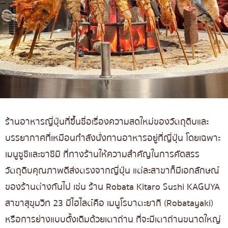
30.Kogoro Katsu
31. Kourakuen
32.Chabuton
33.Fuji Restaurant
34.Zen Japanese Restaurant
35.Shinkanzen Sushi
ร้านอาหารญี่ปุ่นที่ขึ้นชื่อเรื่องความสดใหม่ของวัตถุดิบและ
บรรยากาศที่เหมือนกำลังนั่งทานอาหารอยู่ที่ญี่ปุ่น โดยเฉพาะ
เมนูซูชิและซาชิมิ ที่ทางร้านให้ความสำคัญในการคัดสรร
วัตถุดิบคุณภาพดีส่งตรงจากญี่ปุ่น แต่ละสาขาก็มีเอกลักษณ์
ของร้านต่างกันไป เช่น ร้าน Robata Kitaro Sushi KAGUYA
สาขาสุขุมวิท 23 มีไฮไลต์คือ เมนูโรบาตะยากิ (Robatayaki)
หรือการย่างแบบดั้งเดิมด้วยเตาถ่าน ที่จะมีเตาถ่านขนาดใหญ่