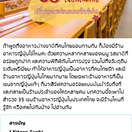
ทองหล่อ
บทความที่KOLแนะนำ
แกงกะหรี่ญี่ปุ่น
เอกมัย
ไก่ย่างเสียบไม้สไตล์ญี่ปุ่น
พร้อมพงษ์
โซบะ/อุด้ง
อโศก
ขนมหวานญี่ปุ่น
อารีย์
ถ้าพูดถึงอาหารต่างชาติที่คนไทยชอบทานกัน ก็ต้องมีร้าน
อาหารญี่ปุ่นใช่ไหมคะ ด้วยความหลากหลายของเมนู รสชาติที่
เทมปุระ
สีลม
อร่อยถูกปาก และความพิถีพิถันในการปรุง รวมไปถึงวัตถุดิบ
โอมากาเสะ
สาทร
ระดับพรีเมียม ทำให้อาหารญี่ปุ่นเป็นอาหารที่คนไทยรัก และมี
ร้านอาหารญี่ปุ่นระดับพรีเมียม
อ่อนนุช
ร้านอาหารญี่ปุ่นในไทยมากมาย โดยเฉพาะร้านอาหารที่เป็น
เชนจากญี่ปุ่นแท้ๆ ที่มาเสิร์ฟความอร่อยแบบต้นตำรับถึงที่
ซาชิมิ/อาหารทะเล
พระราม 9
และกลายเป็นร้านประจำของใครหลายคน บทความนี้จะพาไป
อาหารตะวันตกสไตล์ญี่ปุ่น
รัชดา
สำรวจ 35 เชนร้านอาหารญี่ปุ่นในประเทศไทย จะมีร้านไหนที่
รู้จัก หรือเคยไปกันบ้าง ไปอ่านกัน
ปลาไหลย่าง
พระโขนง
ข้าวปั้นญี่ปุ่น
เพลินจิต
สารบัญ
ปู
ชิดลม
1.Kitaro Sushi