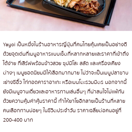
Yayoi เป็นหนึ่งในร้านอาหารญี่ปุ่นที่คนไทยคุ้นเคยเป็นอย่างดี
ด้วยจุดเด่นที่เมนูอาหารแบบเซ็ตที่หลากหลายและราคาที่เข้าถึง
ได้ง่าย ที่เสิร์ฟพร้อมข้าวสวย ซุปมิโสะ สลัด และเครื่องเคียง
ต่างๆ เมนูยอดนิยมมีให้เลือกมากมาย ไม่ว่าจะเป็นเมนูปลาซาบ
ะย่างซีอิ๊ว ไก่ทอดคาราอาเกะ หรือเบนโตะรวมมิตร นอกจากนี้
ยังมีเมนูจานเดี่ยวและอาหารทานเล่นอื่นๆ ที่น่าสนใจไม่แพ้กัน
ด้วยความคุ้มค่าคุ้มราคานี้ ทำให้ยาโยอิกลายเป็นร้านที่หลาย
คนเลือกทานบ่อยๆ ในชีวิตประจำวัน ราคาเฉลี่ยต่อคนอยู่ที่
200-400 บาท