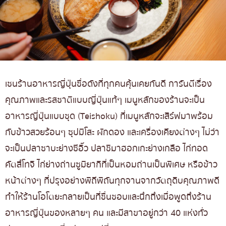
เชนร้านอาหารญี่ปุ่นชื่อดังที่ทุกคนคุ้นเคยกันดี การันตีเรื่อง
คุณภาพและรสชาติแบบญี่ปุ่นแท้ๆ เมนูหลักของร้านจะเป็น
อาหารญี่ปุ่นแบบชุด (Teishoku) ที่เมนูหลักจะเสิร์ฟมาพร้อม
กับข้าวสวยร้อนๆ ซุปมิโสะ ผักดอง และเครื่องเคียงต่างๆ ไม่ว่า
จะเป็นปลาซาบะย่างซีอิ๊ว ปลาชิมาฮอกเกะย่างเกลือ ไก่ทอด
คัตสึโทจิ ไก่ย่างถ่านซูมิยากิที่เป็นหอมถ่านเป็นพิเศษ หรือข้าว
หน้าต่างๆ ที่ปรุงอย่างพิถีพิถันทุกจานจากวัตถุดิบคุณภาพดี
ทำให้ร้านโอโตยะกลายเป็นที่ชื่นชอบและนึกถึงเมื่อพูดถึงร้าน
อาหารญี่ปุ่นของหลายๆ คน และมีสาขาอยู่กว่า 40 แห่งทั่ว