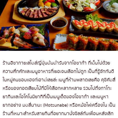
ร้านอิซากายะสไตล์ญี่ปุ่นต้นตำรับจากโอซาก้า ที่เต็มไปด้วย
ความคึกคักและเมนูอาหารที่เยอะจนเลือกไม่ถูก เป็นที่รู้จักกันดี
ในหมู่คนชอบแฮงก์เอาต์เลยล่ะ เมนูที่ห้ามพลาดเลยคือ คุชิคัตสึ
หรือของทอดเสียบไม้ที่มีให้เลือกหลากหลาย รวมไปถึงทาโกะ
ยากินและโอโคโนมิยากิที่เป็นเมนูเด็ดของโอซาก้า และเมนูหา
ยากอย่าง มตสึนาเบะ (Motsunabe) หรือหม้อไฟเครื่องใน เป็น
ร้านที่เหมาะสำหรับสายกินที่อยากมานั่งชิลล์กับเพื่อนหลังเลิก