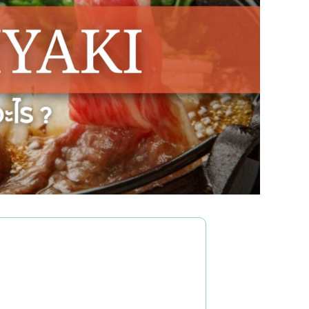
่น
อารีย์
สีลม
สาทร
อ่อนนุช
พระราม 9
รีเมียม
รัชดา
พระโขนง
ุ่น
เพลินจิต
ชิดลม
บางนา
นานา
กิ
อุดมสุข
ศรีราชา
ไอคอนสยาม