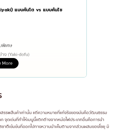
เซ็นทรัลเวิลด์
ukiyaki) แบบคันโต vs แบบคันไซ
นนทบุรี
เชียงใหม่
ลาดพร้าว
บบพิเศษ
งในย่าง
สมุทรปราการ
้ย่าง (Yaki-dofu)
งเดิม
ปทุมธานี
 More
่วลันเตา
สมุทรสาคร
่น
ภูเก็ต
สไตล์โฮมคุกกิ้ง
พัทยา
ยไขมันวัว
ร
ญี่ปุ่น
ธนิยะ
พระราม 3
เติมน้ำเปล่า
นห้างสรรพสินค้าเท่านั้น แต่ความหมายที่แท้จริงของมันคือวัฒนธรรม
พระราม4
าก จุดเด่นที่ทำให้เมนูนี้แตกต่างจากหม้อไฟประเภทอื่นคือการนำ
อื่นๆ
สรสชาติเข้มข้นที่ออกไปทางหวานนำเค็มตามจากส่วนผสมของโชยุ มิ
) ส่วนผสมลับที่กำหนดรสชาติสุกี้ยากี้