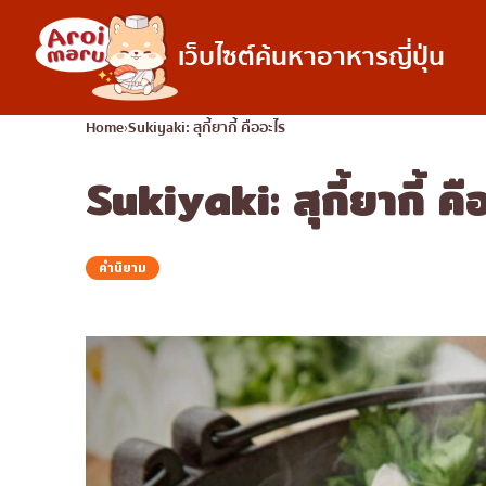
เว็บไซต์ค้นหาอาหารญี่ปุ่น
อาหารญี่ปุ่น
Home
Sukiyaki: สุกี้ยากี้ คืออะไร
Sukiyaki: สุกี้ยากี้ ค
ค้นหาร้านอาหาร
ค้นหาตามประเภทอ
ซูชิ
ราเมง
คำนิยาม
อิซากายะ
ปิ้งย่างญี่ปุ่น/ยากินิกุ
คัตสึด้ง/ทงคัตสึ
ชาบูชาบู/สุกี้ยากี้
แกงกะหรี่ญี่ปุ่น