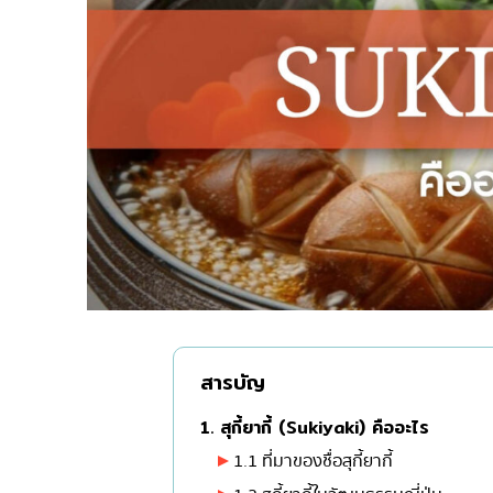
ไก่ย่างเสียบไม้สไตล์ญี่ปุ
โซบะ/อุด้ง
ขนมหวานญี่ปุ่น
เทมปุระ
โอมากาเสะ
ร้านอาหารญี่ปุ่นระดับพ
ซาชิมิ/อาหารทะเล
อาหารตะวันตกสไตล์ญี่ป
ปลาไหลย่าง
ข้าวปั้นญี่ปุ่น
ปู
สารบัญ
โอโคโนมิยากิ/เทปปันยา
1. สุกี้ยากี้ (Sukiyaki) คืออะไร
ด้ง (ข้าวหน้าต่างๆ)
1.1 ที่มาของชื่อสุกี้ยากี้
บุฟเฟต์