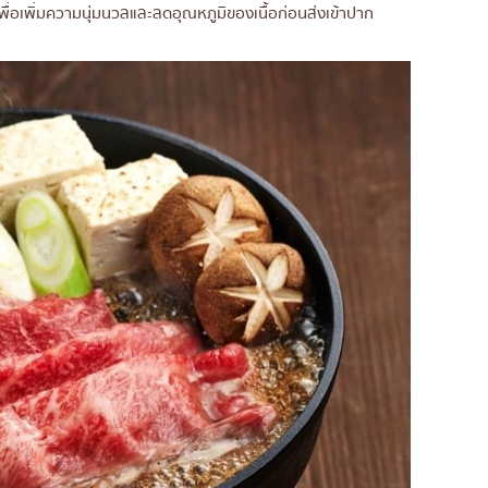
เพื่อเพิ่มความนุ่มนวลและลดอุณหภูมิของเนื้อก่อนส่งเข้าปาก
น้ำตาล
ำตาลทรายแดง
ที่เหมาะสมสำหรับสุกี้ยากี้
สันคอ (Chuck Roll)
อดึงรสอูมามิ
ปุ่นให้เกิดความหวานก่อนเสมอ
งวางห่างจากเนื้อวัว
ki) ที่พบบ่อย
ไร