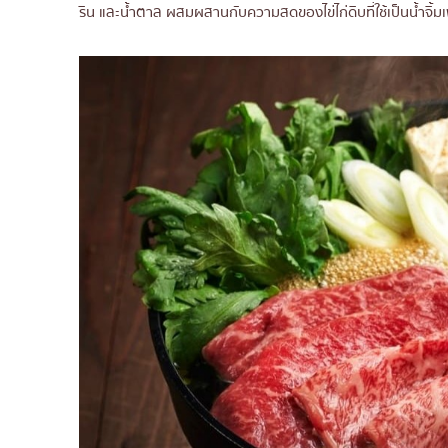
ริน และน้ำตาล ผสมผสานกับความสดของไข่ไก่ดิบที่ใช้เป็นน้ำจิ้ม
5.1 สัดส่วนทองคำของ โชยุ มิริน และ
5.2 การเลือกใช้น้ำตาลกรวดหรือน้
5.3 เทคนิคการเติมซุปดาชิ (Dashi)
6. เจาะลึกสายพันธุ์เนื้อและระดับความหนา
6.1 เนื้อวากิว A4 vs A5
6.2 ความหนาของเนื้อสไลด์
6.3 เนื้อส่วนท็อปไซด์ (Top Side) และ
7. 5 ลำดับการใส่ผักและเครื่องเคียงเพื่
7.1 การย่างหอมหัวใหญ่และต้นหอมญี่
7.2 ทำไมเส้นชิราตากิ (Shirataki) ต้อ
7.3 เส้นอุด้ง vs เส้นคูซูกิริ (Kuzukiri)
8. ไขข้อสงสัยเกี่ยวกับสุกี้ยากี้ (Sukiya
8.1 สุกี้ยากี้กับชาบูชาบู ต่างกันอย่าง
8.2 ทานไข่ดิบกับสุกี้ยากี้ปลอดภัยไหม