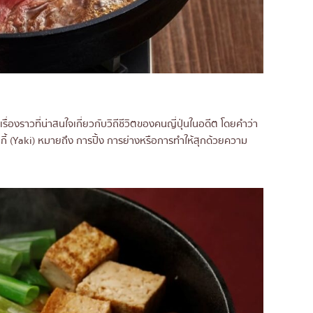
ี้ญี่ปุ่น
งราวที่น่าสนใจเกี่ยวกับวิถีชีวิตของคนญี่ปุ่นในอดีต โดยคำว่า
 ยากี้ (Yaki) หมายถึง การปิ้ง การย่างหรือการทำให้สุกด้วยความ