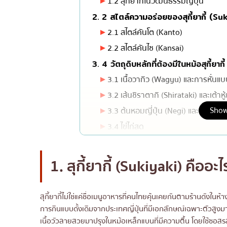
1.2 สุกี้ยากี้ในวัฒนธรรมญี่ปุ่น
มิชลิน
2. 2 สไตล์ความอร่อยของสุกี้ยากี้ (S
สเต็ก
2.1 สไตล์คันโต (Kanto)
2.2 สไตล์คันไซ (Kansai)
ของทอดเสียบไม้
3. 4 วัตถุดิบหลักที่ต้องมีในหม้อสุกี้ยากี้
หม้อไฟญี่ปุ่น
3.1 เนื้อวากิว (Wagyu) และการหั่นแ
ของย่างเสียบไม้/เครื่อ
3.2 เส้นชิราตากิ (Shirataki) และเต้าหู
ร้านอาหารญี่ปุ่นแบบดั้
Show
3.3 ต้นหอมญี่ปุ่น (Negi) และต้นอ่อนถั
ทาโกะยากิ
3.4 ไข่ไก่สด
โอเด้ง/เมนูตุ๋นสไตล์ญี่ปุ
4. 4 ขั้นตอนการทานสุกี้ยากี้อย่างถูกวิธี
อาหารชุด/อาหารญี่ปุ่น
4.1 การเตรียมกระทะและการเคลือบด้ว
1. สุกี้ยากี้ (Sukiyaki) คืออะไ
เบนโตะ/บริการส่งอาหาร
4.2 ลำดับการใส่เครื่อง
4.3 การคุมระดับน้ำซุปวาริชิตะและการ
สุกี้ยากี้ไม่ใช่แค่ชื่อเมนูอาหารที่คนไทยคุ้นเคยกันตามร้านดังใ
4.4 เมนูปิดท้าย (Shime)
การกินแบบดั้งเดิมจากประเทศญี่ปุ่นที่มีเอกลักษณ์เฉพาะตัวสูงม
เนื้อวัวลายสวยมาปรุงในหม้อเหล็กแบนที่มีความตื้น โดยใช้ซอ
5. ศาสตร์แห่งน้ำซุปวาริชิตะ (Warishita