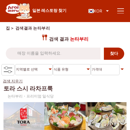
일본 음식
일본 레스토랑 찾기
KOR
집
＞ 검색결과
논타부리
검색 결과
논타부리
레스토랑 찾기
음식 종류로 검색
스시
검색 지우기
지역별 검색
라면
토라 스시 라차프룩
논타부리・프리미엄 일식당
이자카야
차로엔 크룽
지식 칼럼
일본식 바비큐/야키니쿠
톤부리
가츠동/돈까스
시암
특별기사
샤브샤브/스키야키