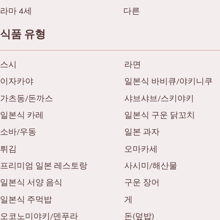
라마 4세
다른
식품 유형
스시
라면
이자카야
일본식 바비큐/야키니쿠
가츠동/돈까스
샤브샤브/스키야키
일본식 카레
일본식 구운 닭꼬치
소바/우동
일본 과자
튀김
오마카세
프리미엄 일본 레스토랑
사시미/해산물
일본식 서양 음식
구운 장어
일본식 주먹밥
게
오코노미야키/덴푸라
돈(덮밥)