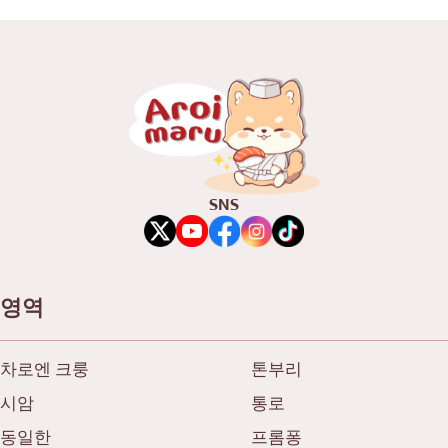
오코노미야키/덴푸라
방나
돈(덮밥)
많은
뷔페
우돔숙
미쉐린
스리라차
스테이크
아이콘시암
SNS
꼬치에 꽂은 튀긴 음식
센트럴 월드
일본식 냄비 요리
논타부리
꼬치구이/곱창구이
치앙마이
영역
전통 일본식 레스토랑
라드프라오
타코야키
사뭇 프라칸
차로엔 크룽
톤부리
오뎅/일본식 조림 요리
파툼 타니
시암
통로
정식/일본 가정식
사뭇 사콘
동일한
프롬퐁