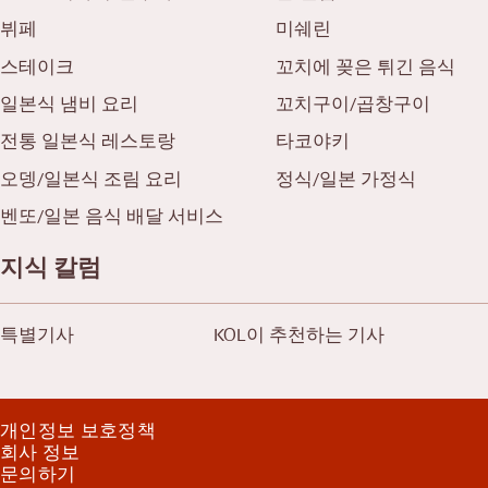
뷔페
미쉐린
스테이크
꼬치에 꽂은 튀긴 음식
일본식 냄비 요리
꼬치구이/곱창구이
전통 일본식 레스토랑
타코야키
오뎅/일본식 조림 요리
정식/일본 가정식
벤또/일본 음식 배달 서비스
지식 칼럼
특별기사
KOL이 추천하는 기사
개인정보 보호정책
회사 정보
문의하기