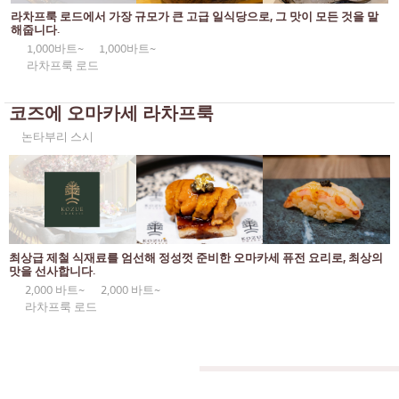
통로
KOL이 추천하는 기사
라차프룩 로드에서 가장 규모가 큰 고급 일식당으로, 그 맛이 모든 것을 말
일본식 카레
해줍니다.
동일한
1,000바트~
1,000바트~
일본식 구운 닭꼬치
프롬퐁
라차프룩 로드
소바/우동
아소케
코즈에 오마카세 라차프룩
일본 과자
아리
논타부리 스시
튀김
풍차 비슷한 것
오마카세
사톤
프리미엄 일본 레스토랑
너트에 대하여
사시미/해산물
최상급 제철 식재료를 엄선해 정성껏 준비한 오마카세 퓨전 요리로, 최상의
라마 9세
맛을 선사합니다.
일본식 서양 음식
2,000 바트~
2,000 바트~
라차다
라차프룩 로드
구운 장어
프라 카농
일본식 주먹밥
플론칫
게
치들롬