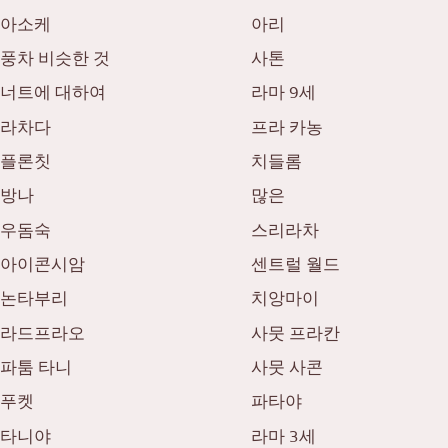
벤또/일본 음식 배달 서비스
푸켓
아소케
아리
파타야
풍차 비슷한 것
사톤
타니야
너트에 대하여
라마 9세
라차다
프라 카농
라마 3세
플론칫
치들롬
라마 4세
방나
많은
다른
우돔숙
스리라차
아이콘시암
센트럴 월드
논타부리
치앙마이
라드프라오
사뭇 프라칸
파툼 타니
사뭇 사콘
푸켓
파타야
타니야
라마 3세