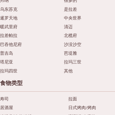
邦纳
很多的
乌东苏克
是拉差
暹罗天地
中央世界
暖武里府
清迈
拉差帕拉
北榄府
巴吞他尼府
沙没沙空
普吉岛
芭堤雅
塔尼亚
拉玛三世
拉玛四世
其他
食物类型
寿司
拉面
居酒屋
日式烤肉/烤肉