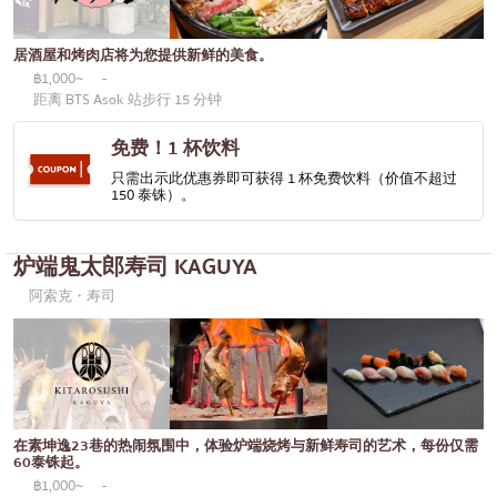
居酒屋和烤肉店将为您提供新鲜的美食。
฿1,000~
-
距离 BTS Asok 站步行 15 分钟
免费！1 杯饮料
只需出示此优惠券即可获得 1 杯免费饮料（价值不超过
150 泰铢）。
炉端鬼太郎寿司 KAGUYA
阿索克・寿司
在素坤逸23巷的热闹氛围中，体验炉端烧烤与新鲜寿司的艺术，每份仅需
60泰铢起。
฿1,000~
-