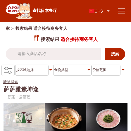
日本料理
查找日本餐厅
CHS
家
＞ 搜索结果
适合接待商务客人
搜索结果
适合接待商务客人
查找餐厅
按食物类型搜索
寿司
清除搜索
按地区搜索
拉面
萨萨雅素坤逸
鹏蓬・居酒屋
居酒屋
查伦克伦
知识专栏
日式烤肉/烤肉
吞武里
猪排盖饭/炸猪排
暹
特别文章
涮涮锅/寿喜烧