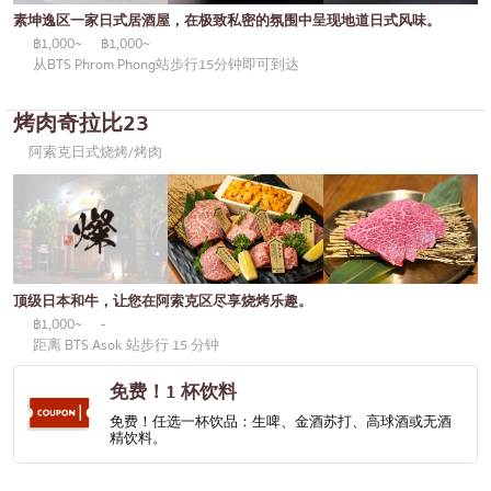
通罗
KOL推荐的文章
素坤逸区一家日式居酒屋，在极致私密的氛围中呈现地道日式风味。
日式咖喱
完全相同的
฿1,000~
฿1,000~
从BTS Phrom Phong站步行15分钟即可到达
日式烤鸡肉串
彭蓬
荞麦面/乌冬面
烤肉奇拉比23
阿索克
阿索克日式烧烤/烤肉
日本糖果
阿里
天妇罗
风车
主厨推荐
沙吞
高级日式餐厅
论坚果
顶级日本和牛，让您在阿索克区尽享烧烤乐趣。
刺身/海鲜
拉玛九世
฿1,000~
-
距离 BTS Asok 站步行 15 分钟
日式西餐
拉差达
免费！1 杯饮料
烤鳗鱼
帕卡侬
免费！任选一杯饮品：生啤、金酒苏打、高球酒或无酒
日本饭团
精饮料。
奔集
螃蟹
奇隆