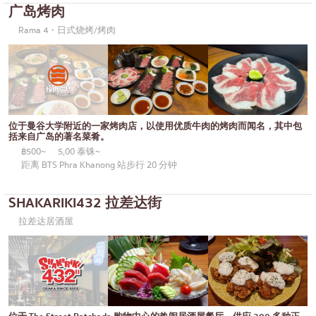
广岛烤肉
御好烧/天妇罗
邦纳
Rama 4・日式烧烤/烤肉
丼（米饭）
很多的
自助餐
乌东苏克
米其林
是拉差
牛排
暹罗天地
位于曼谷大学附近的一家烤肉店，以使用优质牛肉的烤肉而闻名，其中包
括来自广岛的著名菜肴。
油炸食品
中央世界
฿500~
5,00 泰铢~
距离 BTS Phra Khanong 站步行 20 分钟
日式火锅
暖武里府
烤串/烤内脏
清迈
SHAKARIKI432 拉差达街
拉差达居酒屋
传统日本餐厅
拉差帕拉
章鱼烧
北榄府
关东煮/日式炖菜
巴吞他尼府
套餐/日本家常菜
沙没沙空