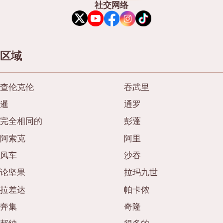
社交网络
区域
查伦克伦
吞武里
暹
通罗
完全相同的
彭蓬
阿索克
阿里
风车
沙吞
论坚果
拉玛九世
拉差达
帕卡侬
奔集
奇隆