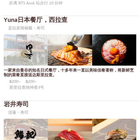
距离 BTS Asok 站步行 10 分钟
Yuna日本餐厅，西拉查
是拉差辣椒酱・寿司
一家来自曼谷的知名日式餐厅，十多年来一直以美味佳肴著称，将新鲜烹
制的菜肴直接送达斯里拉查。
฿200~
฿200~
斯里拉查纳坤巷3号
岩井寿司
澎蓬・寿司