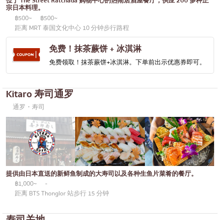
位于 The Street Ratchada 购物中心的热闹居酒屋餐厅，供应 200 多种正
便当/日本料理配送服务
宗日本料理。
普吉岛
฿500~
฿500~
芭堤雅
距离 MRT 泰国文化中心 10 分钟步行路程
塔尼亚
免费！抹茶蕨饼 + 冰淇淋
拉玛三世
免费领取！抹茶蕨饼+冰淇淋。下单前出示优惠券即可。
拉玛四世
Kitaro 寿司通罗
其他
通罗・寿司
提供由日本直送的新鲜鱼制成的大寿司以及各种生鱼片菜肴的餐厅。
฿1,000~
-
距离 BTS Thonglor 站步行 15 分钟
寿司关地