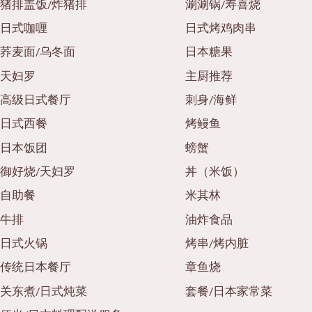
猪排盖饭/炸猪排
涮涮锅/寿喜烧
日式咖喱
日式烤鸡肉串
荞麦面/乌冬面
日本糖果
天妇罗
主厨推荐
高级日式餐厅
刺身/海鲜
日式西餐
烤鳗鱼
日本饭团
螃蟹
御好烧/天妇罗
丼（米饭）
自助餐
米其林
牛排
油炸食品
日式火锅
烤串/烤内脏
传统日本餐厅
章鱼烧
关东煮/日式炖菜
套餐/日本家常菜