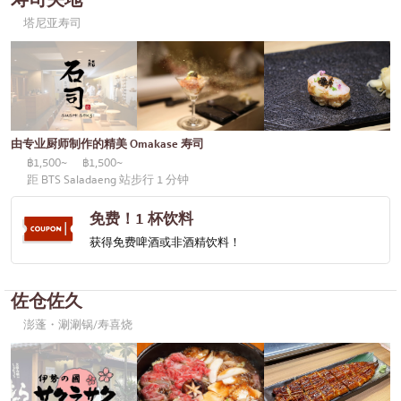
塔尼亚寿司
由专业厨师制作的精美 Omakase 寿司
฿1,500~
฿1,500~
距 BTS Saladaeng 站步行 1 分钟
免费！1 杯饮料
获得免费啤酒或非酒精饮料！
佐仓佐久
澎蓬・涮涮锅/寿喜烧