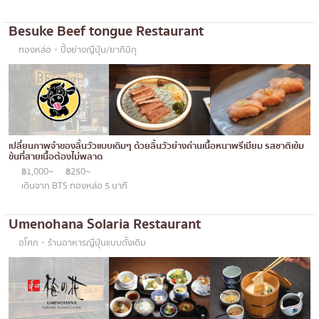
เบนโตะ/บริการส่งอาหารญี่ปุ่น
ภูเก็ต
Besuke Beef tongue Restaurant
พัทยา
ทองหล่อ・ปิ้งย่างญี่ปุ่น/ยากินิกุ
ธนิยะ
พระราม 3
พระราม4
อื่นๆ
เปลี่ยนภาพจำของลิ้นวัวแบบเดิมๆ ด้วยลิ้นวัวย่างถ่านเนื้อหนาพรีเมียม รสชาติเข้ม
ข้นที่สายเนื้อต้องไม่พลาด
฿1,000~
฿250~
เดินจาก BTS ทองหล่อ 5 นาที
Umenohana Solaria Restaurant
อโศก・ร้านอาหารญี่ปุ่นแบบดั้งเดิม