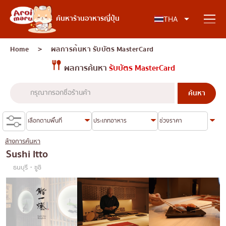
อาหารญี่ปุ่น
ค้นหาร้านอาหารญี่ปุ่น
THA
Home
＞ ผลการค้นหา
รับบัตร MasterCard
ผลการค้นหา
รับบัตร MasterCard
ค้นหาร้านอาหาร
ค้นหาตามประเภทอาหาร
ซูชิ
ล้างการค้นหา
ค้นหาตามพื้นที่
ราเมง
Sushi Itto
ธนบุรี・ซูชิ
อิซากายะ
เจริญกรุง
คอลัมน์ความรู้
ปิ้งย่างญี่ปุ่น/ยากินิกุ
ธนบุรี
คัตสึด้ง/ทงคัตสึ
สยาม
บทความพิเศษ
ชาบูชาบู/สุกี้ยากี้