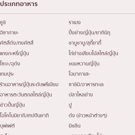
ประเภทอาหาร
ซูชิ
ราเมง
อิซากายะ
ปิ้งย่างญี่ปุ่น/ยากินิกุ
คัตสึด้ง/ทงคัตสึ
ชาบูชาบู/สุกี้ยากี้
แกงกะหรี่ญี่ปุ่น
ไก่ย่างเสียบไม้สไตล์ญี่ปุ่น
โซบะ/อุด้ง
ขนมหวานญี่ปุ่น
เทมปุระ
โอมากาเสะ
ร้านอาหารญี่ปุ่นระดับพรีเมียม
ซาชิมิ/อาหารทะเล
อาหารตะวันตกสไตล์ญี่ปุ่น
ปลาไหลย่าง
ข้าวปั้นญี่ปุ่น
ปู
โอโคโนมิยากิ/เทปปันยากิ
ด้ง (ข้าวหน้าต่างๆ)
บุฟเฟต์
มิชลิน