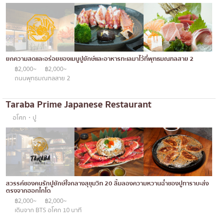
ยกความสดและอร่อยของเมนูปูยักษ์และอาหารทะเลมาไว้ที่พุทธมณฑลสาย 2
฿2,000~
฿2,000~
ถนนพุทธมณฑลสาย 2
Taraba Prime Japanese Restaurant
อโศก・ปู
สวรรค์ของคนรักปูยักษ์ใจกลางสุขุมวิท 20 ลิ้มลองความหวานฉ่ำของปูทาราบะส่ง
ตรงจากฮอกไกโด
฿2,000~
฿2,000~
เดินจาก BTS อโศก 10 นาที