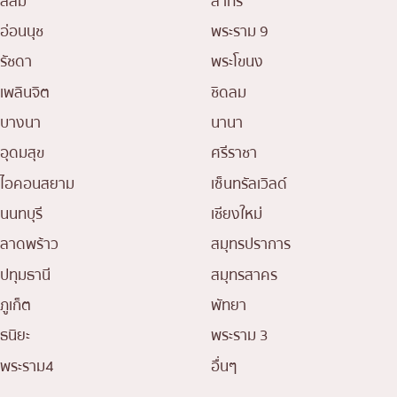
สีลม
สาทร
อ่อนนุช
พระราม 9
รัชดา
พระโขนง
เพลินจิต
ชิดลม
บางนา
นานา
อุดมสุข
ศรีราชา
ไอคอนสยาม
เซ็นทรัลเวิลด์
นนทบุรี
เชียงใหม่
ลาดพร้าว
สมุทรปราการ
ปทุมธานี
สมุทรสาคร
ภูเก็ต
พัทยา
ธนิยะ
พระราม 3
พระราม4
อื่นๆ