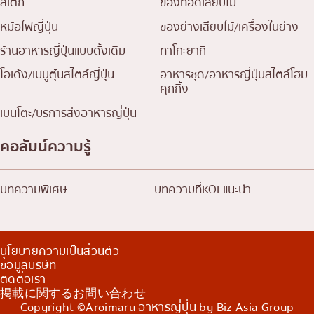
สเต็ก
ของทอดเสียบไม้
หม้อไฟญี่ปุ่น
ของย่างเสียบไม้/เครื่องในย่าง
ร้านอาหารญี่ปุ่นแบบดั้งเดิม
ทาโกะยากิ
โอเด้ง/เมนูตุ๋นสไตล์ญี่ปุ่น
อาหารชุด/อาหารญี่ปุ่นสไตล์โฮม
คุกกิ้ง
เบนโตะ/บริการส่งอาหารญี่ปุ่น
คอลัมน์ความรู้
บทความพิเศษ
บทความที่KOLแนะนำ
นโยบายความเป็นส่วนตัว
ข้อมูลบริษัท
ติดต่อเรา
掲載に関するお問い合わせ
Copyright ©Aroimaru อาหารญี่ปุ่น by Biz Asia Group