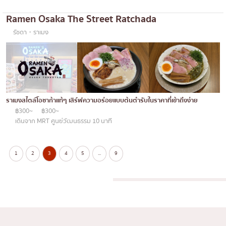
Ramen Osaka The Street Ratchada
รัชดา・ราเมง
ราเมงสไตล์โอซาก้าแท้ๆ เสิร์ฟความอร่อยแบบต้นตำรับในราคาที่เข้าถึงง่าย
฿300~
฿300~
เดินจาก MRT ศูนย์วัฒนธรรม 10 นาที
1
2
3
4
5
...
9