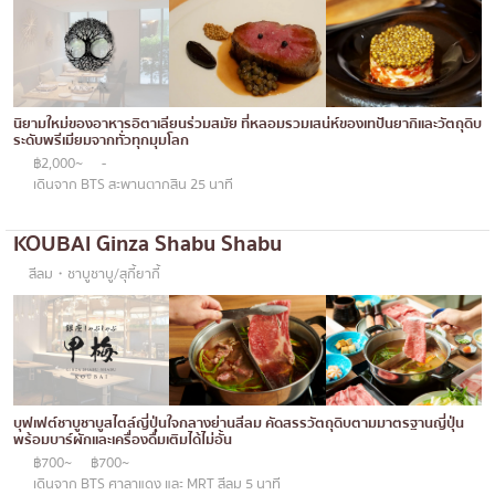
โอโคโนมิยากิ/เทปปันยากิ
บางนา
ด้ง (ข้าวหน้าต่างๆ)
นานา
บุฟเฟต์
อุดมสุข
นิยามใหม่ของอาหารอิตาเลียนร่วมสมัย ที่หลอมรวมเสน่ห์ของเทปันยากิและวัตถุดิบ
ระดับพรีเมียมจากทั่วทุกมุมโลก
มิชลิน
ศรีราชา
฿2,000~
-
เดินจาก BTS สะพานตากสิน 25 นาที
สเต็ก
ไอคอนสยาม
ของทอดเสียบไม้
เซ็นทรัลเวิลด์
KOUBAI Ginza Shabu Shabu
หม้อไฟญี่ปุ่น
นนทบุรี
สีลม・ชาบูชาบู/สุกี้ยากี้
ของย่างเสียบไม้/เครื่องในย่าง
เชียงใหม่
ร้านอาหารญี่ปุ่นแบบดั้งเดิม
ลาดพร้าว
ทาโกะยากิ
สมุทรปราการ
บุฟเฟต์ชาบูชาบูสไตล์ญี่ปุ่นใจกลางย่านสีลม คัดสรรวัตถุดิบตามมาตรฐานญี่ปุ่น
โอเด้ง/เมนูตุ๋นสไตล์ญี่ปุ่น
ปทุมธานี
พร้อมบาร์ผักและเครื่องดื่มเติมได้ไม่อั้น
฿700~
฿700~
อาหารชุด/อาหารญี่ปุ่นสไตล์โฮมคุกกิ้ง
สมุทรสาคร
เดินจาก BTS ศาลาแดง และ MRT สีลม 5 นาที