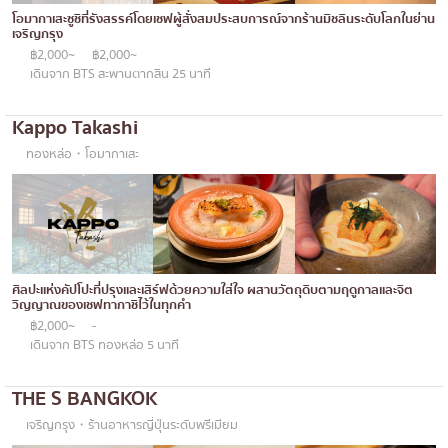
ทองหล่อ
บทความที่KOLแนะนำ
โอมากาเสะซูชิที่รังสรรค์โดยเชฟผู้สั่งสมประสบการณ์จากร้านมิชลินระดับโลกในย่าน
แกงกะหรี่ญี่ปุ่น
เจริญกรุง
เอกมัย
฿2,000~
฿2,000~
ไก่ย่างเสียบไม้สไตล์ญี่ปุ่น
พร้อมพงษ์
เดินจาก BTS สะพานตากสิน 25 นาที
โซบะ/อุด้ง
อโศก
Kappo Takashi
ขนมหวานญี่ปุ่น
อารีย์
ทองหล่อ・โอมากาเสะ
เทมปุระ
สีลม
โอมากาเสะ
สาทร
ร้านอาหารญี่ปุ่นระดับพรีเมียม
อ่อนนุช
ซาชิมิ/อาหารทะเล
ศิลปะแห่งคัปโปะที่ปรุงและเสิร์ฟด้วยความใส่ใจ ผสานวัตถุดิบตามฤดูกาลและจิต
พระราม 9
วิญญาณของเชฟทากาชิไว้ในทุกคำ
อาหารตะวันตกสไตล์ญี่ปุ่น
฿2,000~
-
รัชดา
เดินจาก BTS ทองหล่อ 5 นาที
ปลาไหลย่าง
พระโขนง
THE S BANGKOK
ข้าวปั้นญี่ปุ่น
เพลินจิต
เจริญกรุง・ร้านอาหารญี่ปุ่นระดับพรีเมียม
ปู
ชิดลม