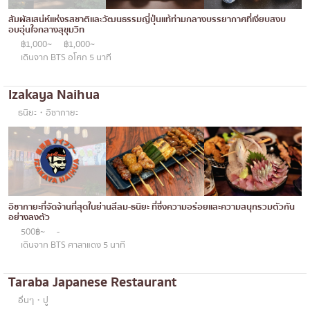
สัมผัสเสน่ห์แห่งรสชาติและวัฒนธรรมญี่ปุ่นแท้ท่ามกลางบรรยากาศที่เงียบสงบ
อบอุ่นใจกลางสุขุมวิท
฿1,000~
฿1,000~
เดินจาก BTS อโศก 5 นาที
Izakaya Naihua
ธนิยะ・อิซากายะ
อิซากายะที่จัดจ้านที่สุดในย่านสีลม-ธนิยะ ที่ซึ่งความอร่อยและความสนุกรวมตัวกัน
อย่างลงตัว
500฿~
-
เดินจาก BTS ศาลาแดง 5 นาที
Taraba Japanese Restaurant
อื่นๆ・ปู