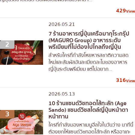
429
View
2026.05.21
7 ร้านอาหารญี่ปุ่นเครือมากุโระกรุ๊ป
(MAGURO Group) อาหารระดับ
2
พรีเมียมที่ไม่ต้องไปไกลถึงญี่ปุ่น
สำหรับใครที่กำลังโหยหารสชาติความสด
ใหม่และสัมผัสอันละเมียดละไมของอาหาร
ญี่ปุ่นระดับพรีเมียม แต่ไม่อยาก...
316
View
2026.05.13
10 ร้านแซนด์วิชทอดไส้ทะลัก (Age
Sando) แซนด์วิชสไตล์ญี่ปุ่นหน้าตา
3
หน้าทาน
ใครที่กำลังมองหาเมนูฮีลใจในวันว่าง นาทีนี้
ต้องยกให้แซนด์วิชทอดไส้ทะลัก หรืออาเกะ