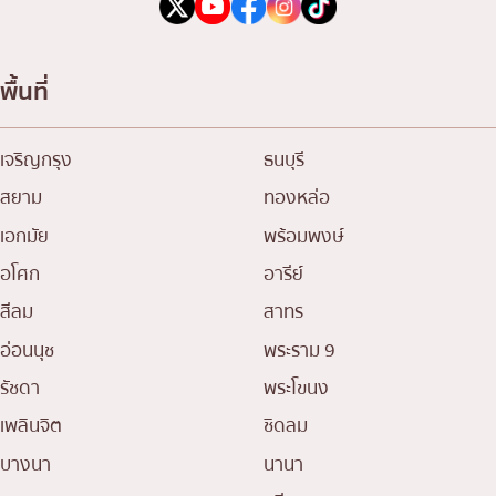
พื้นที่
เจริญกรุง
ธนบุรี
สยาม
ทองหล่อ
เอกมัย
พร้อมพงษ์
อโศก
อารีย์
สีลม
สาทร
อ่อนนุช
พระราม 9
รัชดา
พระโขนง
เพลินจิต
ชิดลม
บางนา
นานา