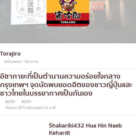
Torajiro
พร้อมพงษ์・อิซากายะ
อิซากายะที่เป็นตำนานความอร่อยใจกลาง
กรุงเทพฯ จุดนัดพบยอดฮิตของชาวญี่ปุ่นและ
ชาวไทยในบรรยากาศเป็นกันเอง
฿200~
฿200~
เดินจาก BTS พร้อมพงษ์ 15 นาที
Shakariki432 Hua Hin Naeb
Kehardt