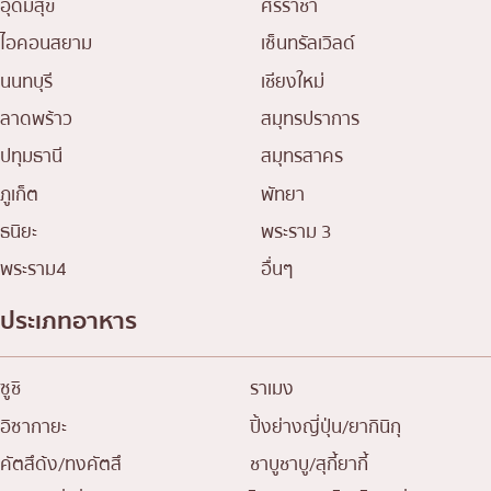
อุดมสุข
ศรีราชา
ไอคอนสยาม
เซ็นทรัลเวิลด์
นนทบุรี
เชียงใหม่
ลาดพร้าว
สมุทรปราการ
ปทุมธานี
สมุทรสาคร
ภูเก็ต
พัทยา
ธนิยะ
พระราม 3
พระราม4
อื่นๆ
ประเภทอาหาร
ซูชิ
ราเมง
อิซากายะ
ปิ้งย่างญี่ปุ่น/ยากินิกุ
คัตสึด้ง/ทงคัตสึ
ชาบูชาบู/สุกี้ยากี้