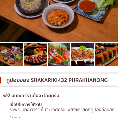
เบนโตะ/บริการส่งอาหารญี่ปุ่น
ภูเก็ต
พัทยา
ธนิยะ
พระราม 3
พระราม4
อื่นๆ
คูปองของ
SHAKARIKI432 PHRAKHANONG
ฟรี! มัทฉะวาราบิโมจิ+ไอศกรีม
เงื่อนไขการใช้งาน
รับฟรี! มัทฉะวาราบิโมจิ+ไอศกรีม เพียงแค่แสดงคูปองก่อนสั่ง