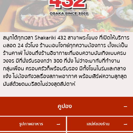
ทองหล่อ
บทความที่KOLแนะนำ
แกงกะหรี่ญี่ปุ่น
เอกมัย
ไก่ย่างเสียบไม้สไตล์ญี่ปุ่น
พร้อมพงษ์
โซบะ/อุด้ง
อโศก
สนุกได้ทุกเวลา Shakariki 432 สาขาพระโขนง ที่เปิดให้บริการ
ขนมหวานญี่ปุ่น
อารีย์
ตลอด 24 ชั่วโมง ร้านตอบโจทย์ทุกความต้องการ ตั้งแต่เป็น
ร้านคาเฟ่ ไปจนถึงร้านอิซากายะที่มอบความบันเทิงแบบครบ
เทมปุระ
สีลม
วงจร มีที่นั่งรับรองกว่า 300 ที่นั่ง ไม่ว่าจะมากับที่ทำงาน
โอมากาเสะ
สาทร
กลุ่มเพื่อน ครอบครัวก็พร้อมรับรอง มีทั้งโซนในร่มและกลาง
ร้านอาหารญี่ปุ่นระดับพรีเมียม
แจ้ง ไม่ต้องกังวลเรื่องสภาพอากาศ พร้อมเสิร์ฟความสุกสุด
อ่อนนุช
มันส์ด้วยดนตรีสดในช่วงสุดสัปดาห์
ซาชิมิ/อาหารทะเล
พระราม 9
อาหารตะวันตกสไตล์ญี่ปุ่น
รัชดา
คูปอง
ปลาไหลย่าง
พระโขนง
ข้าวปั้นญี่ปุ่น
เพลินจิต
รูปภาพอาหาร
เสน่ห์ของร้าน
ปู
ชิดลม