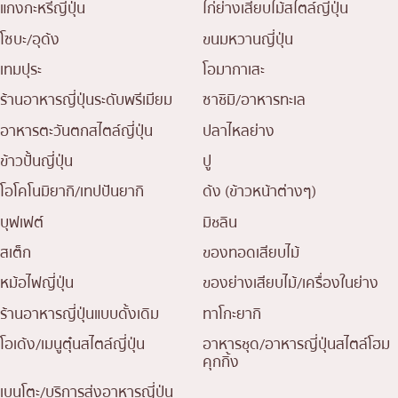
แกงกะหรี่ญี่ปุ่น
ไก่ย่างเสียบไม้สไตล์ญี่ปุ่น
โซบะ/อุด้ง
ขนมหวานญี่ปุ่น
เทมปุระ
โอมากาเสะ
ร้านอาหารญี่ปุ่นระดับพรีเมียม
ซาชิมิ/อาหารทะเล
อาหารตะวันตกสไตล์ญี่ปุ่น
ปลาไหลย่าง
ข้าวปั้นญี่ปุ่น
ปู
โอโคโนมิยากิ/เทปปันยากิ
ด้ง (ข้าวหน้าต่างๆ)
บุฟเฟต์
มิชลิน
สเต็ก
ของทอดเสียบไม้
หม้อไฟญี่ปุ่น
ของย่างเสียบไม้/เครื่องในย่าง
ร้านอาหารญี่ปุ่นแบบดั้งเดิม
ทาโกะยากิ
โอเด้ง/เมนูตุ๋นสไตล์ญี่ปุ่น
อาหารชุด/อาหารญี่ปุ่นสไตล์โฮม
คุกกิ้ง
เบนโตะ/บริการส่งอาหารญี่ปุ่น