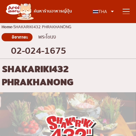
อาหารญี่ปุ่น
ค้นหาร้านอาหารญี่ปุ่น
THA
Home
SHAKARIKI432 PHRAKHANONG
พระโขนง
อิซากายะ
ค้นหาร้านอาหาร
02-024-1675
ค้นหาตามประเภทอาหาร
SHAKARIKI432
PHRAKHANONG
ซูชิ
ค้นหาตามพื้นที่
ราเมง
อิซากายะ
เจริญกรุง
คอลัมน์ความรู้
ปิ้งย่างญี่ปุ่น/ยากินิกุ
ธนบุรี
คัตสึด้ง/ทงคัตสึ
สยาม
บทความพิเศษ
ชาบูชาบู/สุกี้ยากี้