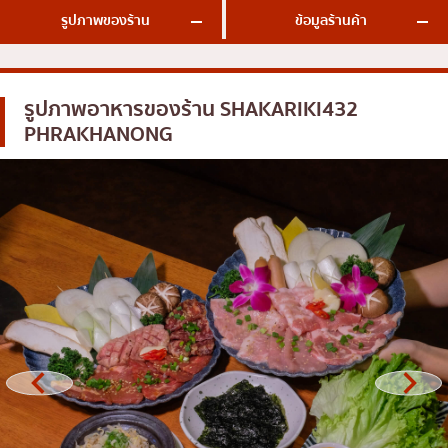
รูปภาพของร้าน
ข้อมูลร้านค้า
โอโคโนมิยากิ/เทปปันยากิ
บางนา
ด้ง (ข้าวหน้าต่างๆ)
นานา
บุฟเฟต์
อุดมสุข
รูปภาพอาหารของร้าน
SHAKARIKI432
PHRAKHANONG
มิชลิน
ศรีราชา
สเต็ก
ไอคอนสยาม
ของทอดเสียบไม้
เซ็นทรัลเวิลด์
หม้อไฟญี่ปุ่น
นนทบุรี
ของย่างเสียบไม้/เครื่องในย่าง
เชียงใหม่
ร้านอาหารญี่ปุ่นแบบดั้งเดิม
ลาดพร้าว
ทาโกะยากิ
สมุทรปราการ
โอเด้ง/เมนูตุ๋นสไตล์ญี่ปุ่น
ปทุมธานี
อาหารชุด/อาหารญี่ปุ่นสไตล์โฮมคุกกิ้ง
สมุทรสาคร