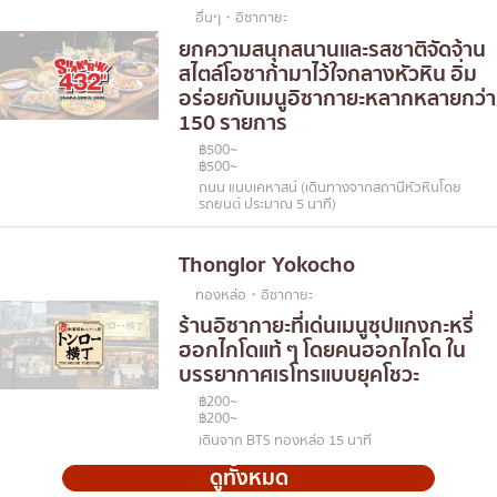
อื่นๆ・อิซากายะ
ยกความสนุกสนานและรสชาติจัดจ้าน
สไตล์โอซาก้ามาไว้ใจกลางหัวหิน อิ่ม
อร่อยกับเมนูอิซากายะหลากหลายกว่า
150 รายการ
฿500~
฿500~
ถนน แนบเคหาสน์ (เดินทางจากสถานีหัวหินโดย
รถยนต์ ประมาณ 5 นาที)
Thonglor Yokocho
ทองหล่อ・อิซากายะ
ร้านอิซากายะที่เด่นเมนูซุปแกงกะหรี่
ฮอกไกโดแท้ ๆ โดยคนฮอกไกโด ใน
บรรยากาศเรโทรแบบยุคโชวะ
฿200~
฿200~
เดินจาก BTS ทองหล่อ 15 นาที
ดูทั้งหมด