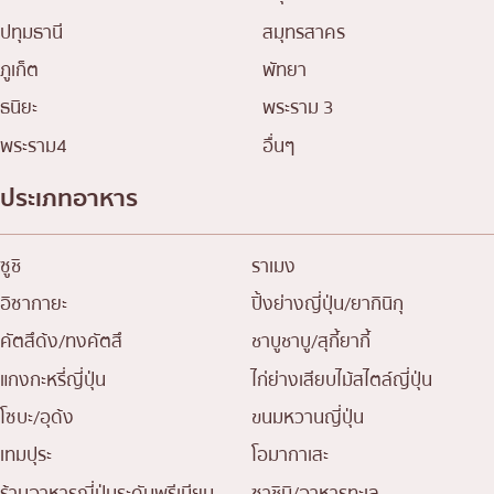
ปทุมธานี
สมุทรสาคร
ภูเก็ต
พัทยา
ธนิยะ
พระราม 3
พระราม4
อื่นๆ
ประเภทอาหาร
ซูชิ
ราเมง
อิซากายะ
ปิ้งย่างญี่ปุ่น/ยากินิกุ
คัตสึด้ง/ทงคัตสึ
ชาบูชาบู/สุกี้ยากี้
แกงกะหรี่ญี่ปุ่น
ไก่ย่างเสียบไม้สไตล์ญี่ปุ่น
โซบะ/อุด้ง
ขนมหวานญี่ปุ่น
เทมปุระ
โอมากาเสะ
ร้านอาหารญี่ปุ่นระดับพรีเมียม
ซาชิมิ/อาหารทะเล