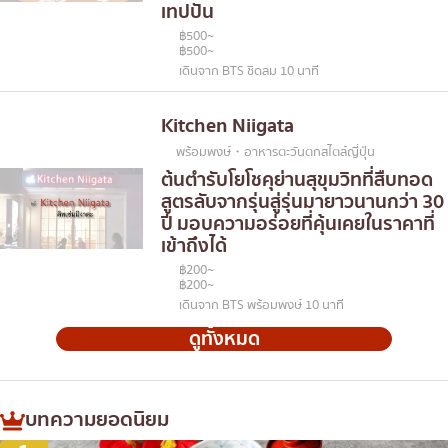
เทปปัน
฿500~
฿500~
เดินจาก BTS ชิดลม 10 นาที
Kitchen Niigata
พร้อมพงษ์・อาหารตะวันตกสไตล์ญี่ปุ่น
ต้นตำรับโยโชคุย่านสุขุมวิทที่สืบทอด
สูตรลับจากรุ่นสู่รุ่นมายาวนานกว่า 30
ปี มอบความอร่อยที่คุ้นเคยในราคาที่
เข้าถึงได้
฿200~
฿200~
เดินจาก BTS พร้อมพงษ์ 10 นาที
ดูทั้งหมด
บทความยอดนิยม