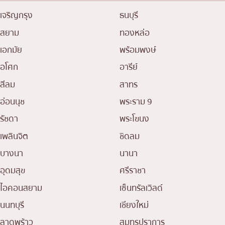
เจริญกรุง
ธนบุรี
สยาม
ทองหล่อ
เอกมัย
พร้อมพงษ์
อโศก
อารีย์
สีลม
สาทร
อ่อนนุช
พระราม 9
รัชดา
พระโขนง
เพลินจิต
ชิดลม
บางนา
นานา
อุดมสุข
ศรีราชา
ไอคอนสยาม
เซ็นทรัลเวิลด์
นนทบุรี
เชียงใหม่
ลาดพร้าว
สมุทรปราการ