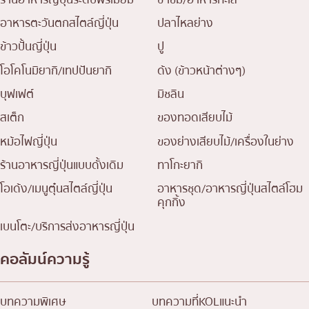
อาหารตะวันตกสไตล์ญี่ปุ่น
ปลาไหลย่าง
ข้าวปั้นญี่ปุ่น
ปู
โอโคโนมิยากิ/เทปปันยากิ
ด้ง (ข้าวหน้าต่างๆ)
บุฟเฟต์
มิชลิน
สเต็ก
ของทอดเสียบไม้
หม้อไฟญี่ปุ่น
ของย่างเสียบไม้/เครื่องในย่าง
ร้านอาหารญี่ปุ่นแบบดั้งเดิม
ทาโกะยากิ
โอเด้ง/เมนูตุ๋นสไตล์ญี่ปุ่น
อาหารชุด/อาหารญี่ปุ่นสไตล์โฮม
คุกกิ้ง
เบนโตะ/บริการส่งอาหารญี่ปุ่น
คอลัมน์ความรู้
บทความพิเศษ
บทความที่KOLแนะนำ