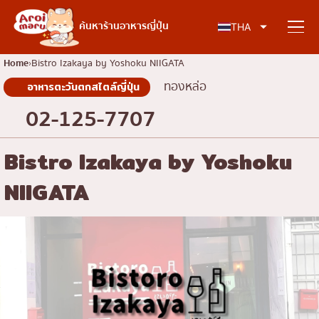
อาหารญี่ปุ่น
ค้นหาร้านอาหารญี่ปุ่น
THA
Home
Bistro Izakaya by Yoshoku NIIGATA
ทองหล่อ
อาหารตะวันตกสไตล์ญี่ปุ่น
ค้นหาร้านอาหาร
02-125-7707
ค้นหาตามประเภทอาหาร
Bistro Izakaya by Yoshoku
NIIGATA
ซูชิ
ค้นหาตามพื้นที่
ราเมง
อิซากายะ
เจริญกรุง
คอลัมน์ความรู้
ปิ้งย่างญี่ปุ่น/ยากินิกุ
ธนบุรี
คัตสึด้ง/ทงคัตสึ
สยาม
บทความพิเศษ
ชาบูชาบู/สุกี้ยากี้