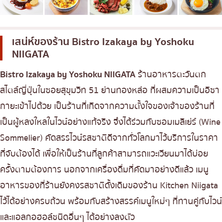
เบนโตะ/บริการส่งอาหารญี่ปุ่น
ภูเก็ต
พัทยา
เสน่ห์ของร้าน
Bistro Izakaya by Yoshoku
ธนิยะ
NIIGATA
พระราม 3
Bistro Izakaya by Yoshoku NIIGATA
ร้านอาหารตะวันตก
พระราม4
สไตล์ญี่ปุ่นในซอยสุขุมวิท 51 ย่านทองหล่อ ที่ผสมความเป็นอิซา
อื่นๆ
กายะเข้าไปด้วย เป็นร้านที่เกิดจากความตั้งใจของเจ้าของร้านที่
เป็นผู้หลงใหลในไวน์อย่างแท้จริง จึงได้ร่วมกับซอมเมลิเย่ร์ (Wine
Sommelier) คัดสรรไวน์รสชาติดีจากทั่วโลกมาไว้บริการในราคา
ที่จับต้องได้ เพื่อให้เป็นร้านที่ลูกค้าสามารถแวะเวียนมาได้บ่อย
ครั้งตามต้องการ นอกจากเครื่องดื่มที่คัดมาอย่างดีแล้ว เมนู
อาหารของที่ร้านยังคงรสชาติดั้งเดิมของร้าน Kitchen Niigata
ไว้ได้อย่างครบถ้วน พร้อมกับสร้างสรรค์เมนูใหม่ๆ ที่ทานคู่กับไวน์
และแอลกอฮอล์ชนิดอื่นๆ ได้อย่างลงตัว