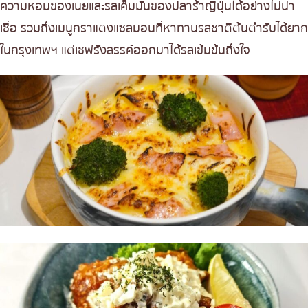
ความหอมของเนยและรสเค็มมันของปลาร้าญี่ปุ่นได้อย่างไม่น่า
เชื่อ รวมถึงเมนูกราแตงแซลมอนที่หาทานรสชาติต้นตำรับได้ยาก
ในกรุงเทพฯ แต่เชฟรังสรรค์ออกมาได้รสเข้มข้นถึงใจ