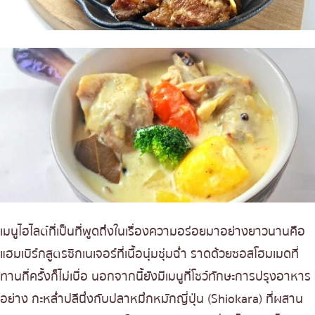
เมนูไฮไลต์ที่เป็นที่พูดถึงในเรื่องความอร่อยมาอย่างยาวนานคือ
แฮมเบิร์กสูตรซิกเนเจอร์ที่เนื้อนุ่มชุ่มฉ่ำ ราดด้วยซอสโฮมเมดที่
ทานกี่ครั้งก็ไม่เบื่อ นอกจากนี้ยังมีเมนูที่โชว์ทักษะการปรุงอาหาร
อย่าง กะหล่ำปลีนึ่งกับปลาหมึกหมักญี่ปุ่น (Shiokara) ที่ผสาน