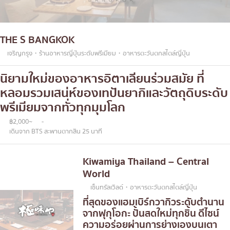
THE S BANGKOK
เจริญกรุง・ร้านอาหารญี่ปุ่นระดับพรีเมียม・อาหารตะวันตกสไตล์ญี่ปุ่น
นิยามใหม่ของอาหารอิตาเลียนร่วมสมัย ที่
หลอมรวมเสน่ห์ของเทปันยากิและวัตถุดิบระดับ
พรีเมียมจากทั่วทุกมุมโลก
฿2,000~
-
เดินจาก BTS สะพานตากสิน 25 นาที
Kiwamiya Thailand – Central
World
เซ็นทรัลเวิลด์・อาหารตะวันตกสไตล์ญี่ปุ่น
ที่สุดของแฮมเบิร์กวากิวระดับตำนาน
จากฟุกุโอกะ ปั้นสดใหม่ทุกชิ้น ดีไซน์
ความอร่อยผ่านการย่างเองบนเตา