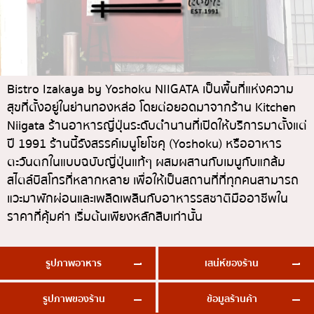
ทองหล่อ
บทความที่KOLแนะนำ
แกงกะหรี่ญี่ปุ่น
เอกมัย
ไก่ย่างเสียบไม้สไตล์ญี่ปุ่น
พร้อมพงษ์
โซบะ/อุด้ง
อโศก
Bistro Izakaya by Yoshoku NIIGATA เป็นพื้นที่แห่งความ
ขนมหวานญี่ปุ่น
อารีย์
สุขที่ตั้งอยู่ในย่านทองหล่อ โดยต่อยอดมาจากร้าน Kitchen
Niigata ร้านอาหารญี่ปุ่นระดับตำนานที่เปิดให้บริการมาตั้งแต่
เทมปุระ
สีลม
ปี 1991 ร้านนี้รังสรรค์เมนูโยโชคุ (Yoshoku) หรืออาหาร
โอมากาเสะ
สาทร
ตะวันตกในแบบฉบับญี่ปุ่นแท้ๆ ผสมผสานกับเมนูกับแกล้ม
ร้านอาหารญี่ปุ่นระดับพรีเมียม
สไตล์บิสโทรที่หลากหลาย เพื่อให้เป็นสถานที่ที่ทุกคนสามารถ
อ่อนนุช
แวะมาพักผ่อนและเพลิดเพลินกับอาหารรสชาติมืออาชีพใน
ซาชิมิ/อาหารทะเล
พระราม 9
ราคาที่คุ้มค่า เริ่มต้นเพียงหลักสิบเท่านั้น
อาหารตะวันตกสไตล์ญี่ปุ่น
รัชดา
ปลาไหลย่าง
พระโขนง
รูปภาพอาหาร
เสน่ห์ของร้าน
ข้าวปั้นญี่ปุ่น
เพลินจิต
รูปภาพของร้าน
ข้อมูลร้านค้า
ปู
ชิดลม