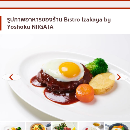
โอโคโนมิยากิ/เทปปันยากิ
บางนา
ด้ง (ข้าวหน้าต่างๆ)
รูปภาพอาหารของร้าน
Bistro Izakaya by
นานา
Yoshoku NIIGATA
บุฟเฟต์
อุดมสุข
มิชลิน
ศรีราชา
สเต็ก
ไอคอนสยาม
ของทอดเสียบไม้
เซ็นทรัลเวิลด์
หม้อไฟญี่ปุ่น
นนทบุรี
ของย่างเสียบไม้/เครื่องในย่าง
เชียงใหม่
ร้านอาหารญี่ปุ่นแบบดั้งเดิม
ลาดพร้าว
ทาโกะยากิ
สมุทรปราการ
โอเด้ง/เมนูตุ๋นสไตล์ญี่ปุ่น
ปทุมธานี
อาหารชุด/อาหารญี่ปุ่นสไตล์โฮมคุกกิ้ง
สมุทรสาคร