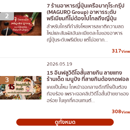
7 ร้านอาหารญี่ปุ่นเครือมากุโระกรุ๊ป
(MAGURO Group) อาหารระดับ
2
พรีเมียมที่ไม่ต้องไปไกลถึงญี่ปุ่น
สำหรับใครที่กำลังโหยหารสชาติความสด
ใหม่และสัมผัสอันละเมียดละไมของอาหาร
ญี่ปุ่นระดับพรีเมียม แต่ไม่อยาก...
317
View
2026.05.19
15 อินฟลูวิดีโอสั้นสายกิน ลายแทง
3
ร้านเด็ด เมนูปัง ที่สายกินต้องกดฟอล
เคยเป็นไหม ไถหน้าจอกลางดึกทีไรเป็นต้อง
ท้องร้อง เพราะเจอคลิปวิดีโอสั้นป้ายยาของ
อร่อย ในยุคที่คอนเทนต์...
308
View
ดูทั้งหมด