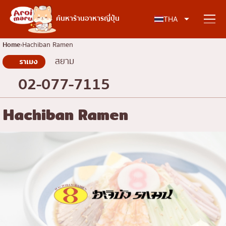
อาหารญี่ปุ่น
ค้นหาร้านอาหารญี่ปุ่น
THA
Home
Hachiban Ramen
สยาม
ราเมง
ค้นหาร้านอาหาร
02-077-7115
ค้นหาตามประเภทอาหาร
Hachiban Ramen
ซูชิ
ค้นหาตามพื้นที่
ราเมง
อิซากายะ
เจริญกรุง
คอลัมน์ความรู้
ปิ้งย่างญี่ปุ่น/ยากินิกุ
ธนบุรี
คัตสึด้ง/ทงคัตสึ
สยาม
บทความพิเศษ
ชาบูชาบู/สุกี้ยากี้