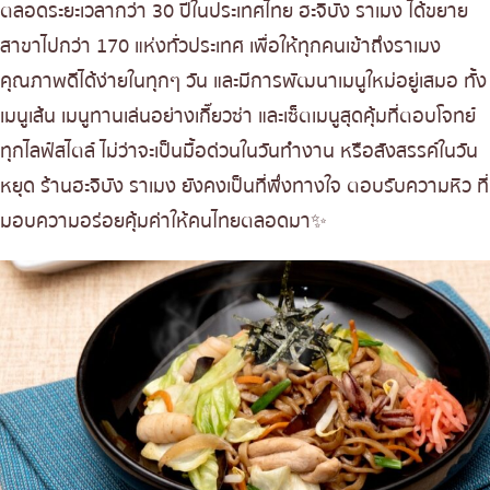
ตลอดระยะเวลากว่า 30 ปีในประเทศไทย ฮะจิบัง ราเมง ได้ขยาย
สาขาไปกว่า 170 แห่งทั่วประเทศ เพื่อให้ทุกคนเข้าถึงราเมง
คุณภาพดีได้ง่ายในทุกๆ วัน และมีการพัฒนาเมนูใหม่อยู่เสมอ ทั้ง
เมนูเส้น เมนูทานเล่นอย่างเกี๊ยวซ่า และเซ็ตเมนูสุดคุ้มที่ตอบโจทย์
ทุกไลฟ์สไตล์ ไม่ว่าจะเป็นมื้อด่วนในวันทำงาน หรือสังสรรค์ในวัน
หยุด ร้านฮะจิบัง ราเมง ยังคงเป็นที่พึ่งทางใจ ตอบรับความหิว ที่
มอบความอร่อยคุ้มค่าให้คนไทยตลอดมา✨