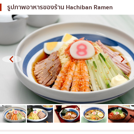
รูปภาพอาหารของร้าน
Hachiban Ramen
โอโคโนมิยากิ/เทปปันยากิ
บางนา
ด้ง (ข้าวหน้าต่างๆ)
นานา
บุฟเฟต์
อุดมสุข
มิชลิน
ศรีราชา
สเต็ก
ไอคอนสยาม
ของทอดเสียบไม้
เซ็นทรัลเวิลด์
หม้อไฟญี่ปุ่น
นนทบุรี
ของย่างเสียบไม้/เครื่องในย่าง
เชียงใหม่
ร้านอาหารญี่ปุ่นแบบดั้งเดิม
ลาดพร้าว
ทาโกะยากิ
สมุทรปราการ
โอเด้ง/เมนูตุ๋นสไตล์ญี่ปุ่น
ปทุมธานี
อาหารชุด/อาหารญี่ปุ่นสไตล์โฮมคุกกิ้ง
สมุทรสาคร