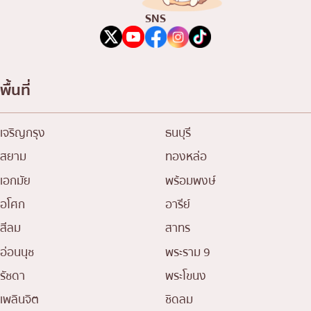
SNS
พื้นที่
เจริญกรุง
ธนบุรี
สยาม
ทองหล่อ
เอกมัย
พร้อมพงษ์
อโศก
อารีย์
สีลม
สาทร
อ่อนนุช
พระราม 9
รัชดา
พระโขนง
เพลินจิต
ชิดลม