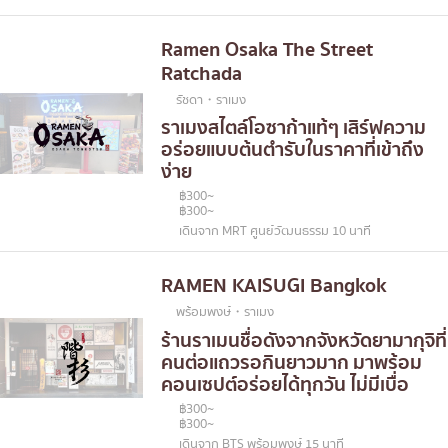
Ramen Osaka The Street
Ratchada
รัชดา・ราเมง
ราเมงสไตล์โอซาก้าแท้ๆ เสิร์ฟความ
อร่อยแบบต้นตำรับในราคาที่เข้าถึง
ง่าย
฿300~
฿300~
เดินจาก MRT ศูนย์วัฒนธรรม 10 นาที
RAMEN KAISUGI Bangkok
พร้อมพงษ์・ราเมง
ร้านราเมนชื่อดังจากจังหวัดยามากุจิที่
คนต่อแถวรอกินยาวมาก มาพร้อม
คอนเซปต์อร่อยได้ทุกวัน ไม่มีเบื่อ
฿300~
฿300~
เดินจาก BTS พร้อมพงษ์ 15 นาที