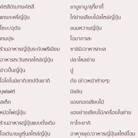
คัตสึด้ง/ทงคัตสึ
ชาบูชาบู/สุกี้ยากี้
แกงกะหรี่ญี่ปุ่น
ไก่ย่างเสียบไม้สไตล์ญี่ปุ่น
โซบะ/อุด้ง
ขนมหวานญี่ปุ่น
เทมปุระ
โอมากาเสะ
ร้านอาหารญี่ปุ่นระดับพรีเมียม
ซาชิมิ/อาหารทะเล
อาหารตะวันตกสไตล์ญี่ปุ่น
ปลาไหลย่าง
ข้าวปั้นญี่ปุ่น
ปู
โอโคโนมิยากิ/เทปปันยากิ
ด้ง (ข้าวหน้าต่างๆ)
บุฟเฟต์
มิชลิน
สเต็ก
ของทอดเสียบไม้
หม้อไฟญี่ปุ่น
ของย่างเสียบไม้/เครื่องในย่าง
ร้านอาหารญี่ปุ่นแบบดั้งเดิม
ทาโกะยากิ
โอเด้ง/เมนูตุ๋นสไตล์ญี่ปุ่น
อาหารชุด/อาหารญี่ปุ่นสไตล์โฮม