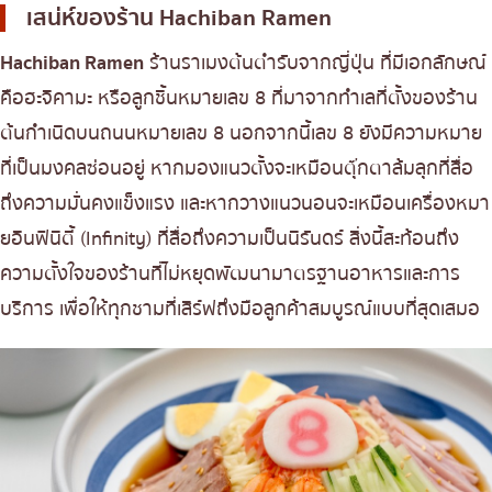
เสน่ห์ของร้าน
Hachiban Ramen
เบนโตะ/บริการส่งอาหารญี่ปุ่น
ภูเก็ต
Hachiban Ramen
ร้านราเมงต้นตำรับจากญี่ปุ่น ที่มีเอกลักษณ์
พัทยา
คือฮะจิคามะ หรือลูกชิ้นหมายเลข 8 ที่มาจากทำเลที่ตั้งของร้าน
ธนิยะ
ต้นกำเนิดบนถนนหมายเลข 8 นอกจากนี้เลข 8 ยังมีความหมาย
พระราม 3
ที่เป็นมงคลซ่อนอยู่ หากมองแนวตั้งจะเหมือนตุ๊กตาล้มลุกที่สื่อ
พระราม4
ถึงความมั่นคงแข็งแรง และหากวางแนวนอนจะเหมือนเครื่องหมา
อื่นๆ
ยอินฟินิตี้ (Infinity) ที่สื่อถึงความเป็นนิรันดร์ สิ่งนี้สะท้อนถึง
ความตั้งใจของร้านที่ไม่หยุดพัฒนามาตรฐานอาหารและการ
บริการ เพื่อให้ทุกชามที่เสิร์ฟถึงมือลูกค้าสมบูรณ์แบบที่สุดเสมอ