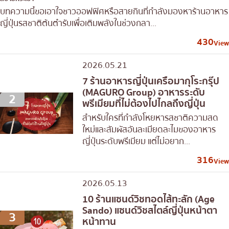
บทความนี้ขอเอาใจชาวออฟฟิศหรือสายกินที่กำลังมองหาร้านอาหาร
ญี่ปุ่นรสชาติต้นตำรับเพื่อเติมพลังในช่วงกลา...
430
View
2026.05.21
7 ร้านอาหารญี่ปุ่นเครือมากุโระกรุ๊ป
(MAGURO Group) อาหารระดับ
2
พรีเมียมที่ไม่ต้องไปไกลถึงญี่ปุ่น
สำหรับใครที่กำลังโหยหารสชาติความสด
ใหม่และสัมผัสอันละเมียดละไมของอาหาร
ญี่ปุ่นระดับพรีเมียม แต่ไม่อยาก...
316
View
2026.05.13
10 ร้านแซนด์วิชทอดไส้ทะลัก (Age
Sando) แซนด์วิชสไตล์ญี่ปุ่นหน้าตา
3
หน้าทาน