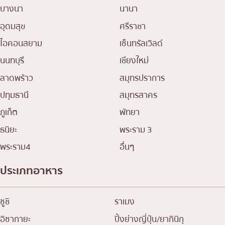
บางนา
นานา
อุดมสุข
ศรีราชา
ไอคอนสยาม
เซ็นทรัลเวิลด์
นนทบุรี
เชียงใหม่
ลาดพร้าว
สมุทรปราการ
ปทุมธานี
สมุทรสาคร
ภูเก็ต
พัทยา
ธนิยะ
พระราม 3
พระราม4
อื่นๆ
ประเภทอาหาร
ซูชิ
ราเมง
อิซากายะ
ปิ้งย่างญี่ปุ่น/ยากินิกุ