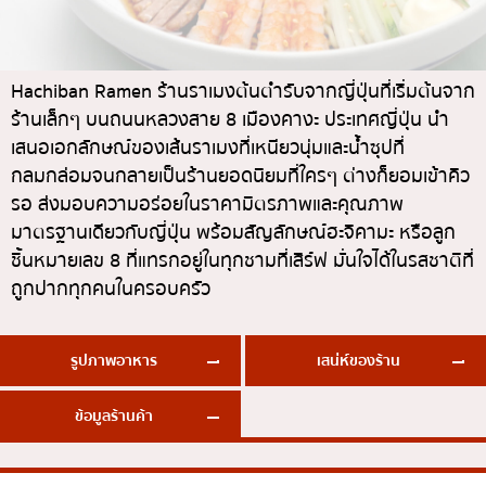
ทองหล่อ
บทความที่KOLแนะนำ
แกงกะหรี่ญี่ปุ่น
เอกมัย
ไก่ย่างเสียบไม้สไตล์ญี่ปุ่น
พร้อมพงษ์
Hachiban Ramen ร้านราเมงต้นตำรับจากญี่ปุ่นที่เริ่มต้นจาก
ร้านเล็กๆ บนถนนหลวงสาย 8 เมืองคางะ ประเทศญี่ปุ่น นำ
โซบะ/อุด้ง
อโศก
เสนอเอกลักษณ์ของเส้นราเมงที่เหนียวนุ่มและน้ำซุปที่
ขนมหวานญี่ปุ่น
อารีย์
กลมกล่อมจนกลายเป็นร้านยอดนิยมที่ใครๆ ต่างก็ยอมเข้าคิว
เทมปุระ
สีลม
รอ ส่งมอบความอร่อยในราคามิตรภาพและคุณภาพ
มาตรฐานเดียวกับญี่ปุ่น พร้อมสัญลักษณ์ฮะจิคามะ หรือลูก
โอมากาเสะ
สาทร
ชิ้นหมายเลข 8 ที่แทรกอยู่ในทุกชามที่เสิร์ฟ มั่นใจได้ในรสชาติที่
ร้านอาหารญี่ปุ่นระดับพรีเมียม
อ่อนนุช
ถูกปากทุกคนในครอบครัว
ซาชิมิ/อาหารทะเล
พระราม 9
อาหารตะวันตกสไตล์ญี่ปุ่น
รัชดา
รูปภาพอาหาร
เสน่ห์ของร้าน
ปลาไหลย่าง
พระโขนง
ข้อมูลร้านค้า
ข้าวปั้นญี่ปุ่น
เพลินจิต
ปู
ชิดลม