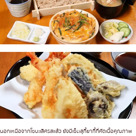
นอกเหนือจากโซบะเลิศรสแล้ว ยังมีเซ็ตสุกี้ยากี้ที่คัดเนื้อคุณภาพ