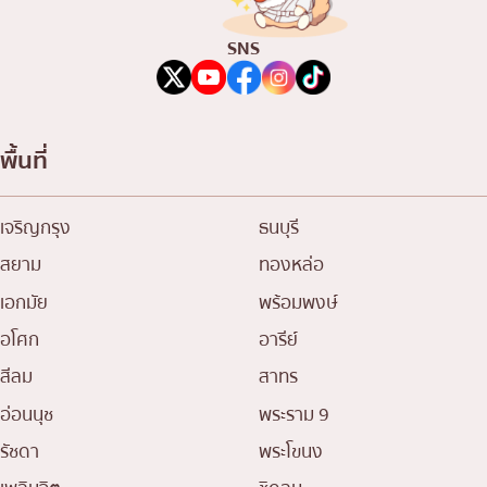
SNS
พื้นที่
เจริญกรุง
ธนบุรี
สยาม
ทองหล่อ
เอกมัย
พร้อมพงษ์
อโศก
อารีย์
สีลม
สาทร
อ่อนนุช
พระราม 9
รัชดา
พระโขนง