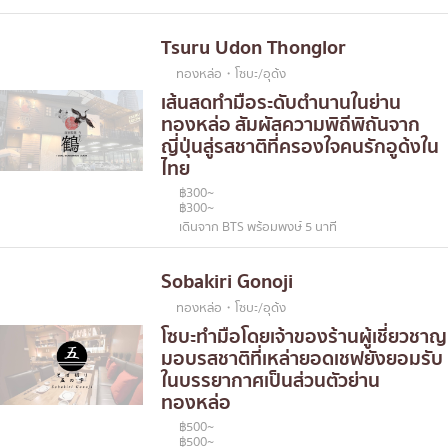
Tsuru Udon Thonglor
ทองหล่อ・โซบะ/อุด้ง
เส้นสดทำมือระดับตำนานในย่าน
ทองหล่อ สัมผัสความพิถีพิถันจาก
ญี่ปุ่นสู่รสชาติที่ครองใจคนรักอูด้งใน
ไทย
฿300~
฿300~
เดินจาก BTS พร้อมพงษ์ 5 นาที
Sobakiri Gonoji
ทองหล่อ・โซบะ/อุด้ง
โซบะทำมือโดยเจ้าของร้านผู้เชี่ยวชาญ
มอบรสชาติที่เหล่ายอดเชฟยังยอมรับ
ในบรรยากาศเป็นส่วนตัวย่าน
ทองหล่อ
฿500~
฿500~