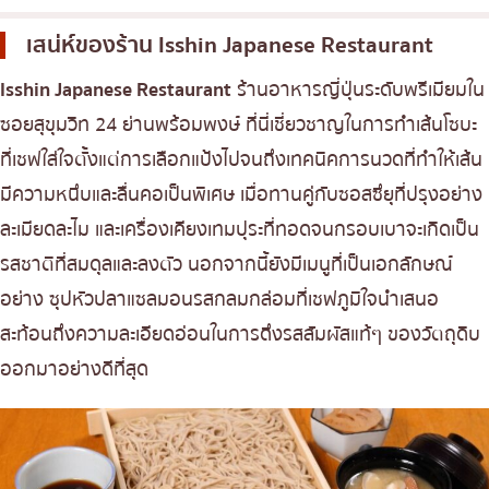
เบนโตะ/บริการส่งอาหารญี่ปุ่น
ภูเก็ต
เสน่ห์ของร้าน
Isshin Japanese Restaurant
พัทยา
Isshin Japanese Restaurant
ร้านอาหารญี่ปุ่นระดับพรีเมียมใน
ธนิยะ
ซอยสุขุมวิท 24 ย่านพร้อมพงษ์ ที่นี่เชี่ยวชาญในการทำเส้นโซบะ
พระราม 3
ที่เชฟใส่ใจตั้งแต่การเลือกแป้งไปจนถึงเทคนิคการนวดที่ทำให้เส้น
พระราม4
มีความหนึบและลื่นคอเป็นพิเศษ เมื่อทานคู่กับซอสซึยุที่ปรุงอย่าง
อื่นๆ
ละเมียดละไม และเครื่องเคียงเทมปุระที่ทอดจนกรอบเบาจะเกิดเป็น
รสชาติที่สมดุลและลงตัว นอกจากนี้ยังมีเมนูที่เป็นเอกลักษณ์
อย่าง ซุปหัวปลาแซลมอนรสกลมกล่อมที่เชฟภูมิใจนำเสนอ
สะท้อนถึงความละเอียดอ่อนในการดึงรสสัมผัสแท้ๆ ของวัตถุดิบ
ออกมาอย่างดีที่สุด