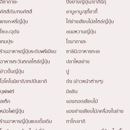
อิซากายะ
ปิ้งย่างญี่ปุ่น/ยากินิกุ
คัตสึด้ง/ทงคัตสึ
ชาบูชาบู/สุกี้ยากี้
แกงกะหรี่ญี่ปุ่น
ไก่ย่างเสียบไม้สไตล์ญี่ปุ่น
โซบะ/อุด้ง
ขนมหวานญี่ปุ่น
เทมปุระ
โอมากาเสะ
ร้านอาหารญี่ปุ่นระดับพรีเมียม
ซาชิมิ/อาหารทะเล
อาหารตะวันตกสไตล์ญี่ปุ่น
ปลาไหลย่าง
ข้าวปั้นญี่ปุ่น
ปู
โอโคโนมิยากิ/เทปปันยากิ
ด้ง (ข้าวหน้าต่างๆ)
บุฟเฟต์
มิชลิน
สเต็ก
ของทอดเสียบไม้
หม้อไฟญี่ปุ่น
ของย่างเสียบไม้/เครื่องในย่าง
ร้านอาหารญี่ปุ่นแบบดั้งเดิม
ทาโกะยากิ