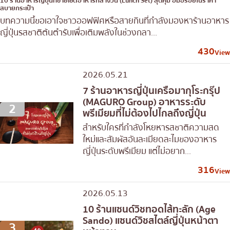
10 ร้านอาหารญี่ปุ่นที่ขายเซตอาหารกลางวัน (Lunch Set) สุดคุ้ม อิ่มอร่อยในราคา
สบายกระเป๋า
บทความนี้ขอเอาใจชาวออฟฟิศหรือสายกินที่กำลังมองหาร้านอาหาร
ญี่ปุ่นรสชาติต้นตำรับเพื่อเติมพลังในช่วงกลา...
430
View
2026.05.21
7 ร้านอาหารญี่ปุ่นเครือมากุโระกรุ๊ป
(MAGURO Group) อาหารระดับ
2
พรีเมียมที่ไม่ต้องไปไกลถึงญี่ปุ่น
สำหรับใครที่กำลังโหยหารสชาติความสด
ใหม่และสัมผัสอันละเมียดละไมของอาหาร
ญี่ปุ่นระดับพรีเมียม แต่ไม่อยาก...
316
View
2026.05.13
10 ร้านแซนด์วิชทอดไส้ทะลัก (Age
Sando) แซนด์วิชสไตล์ญี่ปุ่นหน้าตา
3