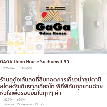
GAGA Udon House Sukhumvit 39
พร้อมพงษ์・โซบะ/อุด้ง
ร้านอุด้งเส้นสดที่สืบทอดการเคี่ยวน้ำซุปดาชิ
สไตล์ดั้งเดิมจากเกียวโต พิถีพิถันทุกชามด้วย
หัวใจเพื่อรอยยิ้มในทุกๆ คำ
฿200~
฿200~
เดินจาก BTS พร้อมพงษ์ 15 นาที