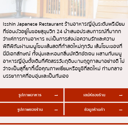
ทองหล่อ
บทความที่KOLแนะนำ
แกงกะหรี่ญี่ปุ่น
เอกมัย
ไก่ย่างเสียบไม้สไตล์ญี่ปุ่น
พร้อมพงษ์
Isshin Japanese Restaurant ร้านอาหารญี่ปุ่นระดับพรีเมียม
ที่ซ่อนตัวอยู่ในซอยสุขุมวิท 24 นำเสนอประสบการณ์ที่มากก
โซบะ/อุด้ง
อโศก
ว่าแค่การทานอาหาร แต่เป็นการส่งต่อความรักและความ
ขนมหวานญี่ปุ่น
อารีย์
พิถีพิถันผ่านเมนูโซบะเส้นสดที่ทำสดใหม่ทุกวัน เส้นโซบะของที่
เทมปุระ
สีลม
นี่มีเอกลักษณ์ ทั้งนุ่มและหอมกลิ่นบัควีทชัดเจน ผสานกับเมนู
อาหารญี่ปุ่นดั้งเดิมที่คัดสรรวัตถุดิบตามฤดูกาลมาอย่างดี ไม่
โอมากาเสะ
สาทร
ว่าจะเป็นสุกี้ยากี้เนื้อคุณภาพเยี่ยมหรือซูชิที่สดใหม่ ท่ามกลาง
ร้านอาหารญี่ปุ่นระดับพรีเมียม
อ่อนนุช
บรรยากาศที่อบอุ่นและเป็นกันเอง
ซาชิมิ/อาหารทะเล
พระราม 9
อาหารตะวันตกสไตล์ญี่ปุ่น
รัชดา
รูปภาพอาหาร
เสน่ห์ของร้าน
ปลาไหลย่าง
พระโขนง
รูปภาพของร้าน
ข้อมูลร้านค้า
ข้าวปั้นญี่ปุ่น
เพลินจิต
ปู
ชิดลม