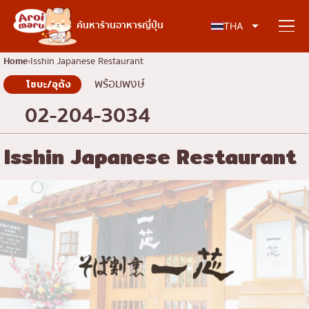
อาหารญี่ปุ่น
ค้นหาร้านอาหารญี่ปุ่น
THA
Home
Isshin Japanese Restaurant
พร้อมพงษ์
โซบะ/อุด้ง
ค้นหาร้านอาหาร
02-204-3034
ค้นหาตามประเภทอาหาร
Isshin Japanese Restaurant
ซูชิ
ค้นหาตามพื้นที่
ราเมง
อิซากายะ
เจริญกรุง
คอลัมน์ความรู้
ปิ้งย่างญี่ปุ่น/ยากินิกุ
ธนบุรี
คัตสึด้ง/ทงคัตสึ
สยาม
บทความพิเศษ
ชาบูชาบู/สุกี้ยากี้