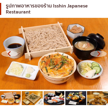
รูปภาพอาหารของร้าน
Isshin Japanese
โอโคโนมิยากิ/เทปปันยากิ
บางนา
Restaurant
ด้ง (ข้าวหน้าต่างๆ)
นานา
บุฟเฟต์
อุดมสุข
มิชลิน
ศรีราชา
สเต็ก
ไอคอนสยาม
ของทอดเสียบไม้
เซ็นทรัลเวิลด์
หม้อไฟญี่ปุ่น
นนทบุรี
ของย่างเสียบไม้/เครื่องในย่าง
เชียงใหม่
ร้านอาหารญี่ปุ่นแบบดั้งเดิม
ลาดพร้าว
ทาโกะยากิ
สมุทรปราการ
โอเด้ง/เมนูตุ๋นสไตล์ญี่ปุ่น
ปทุมธานี
อาหารชุด/อาหารญี่ปุ่นสไตล์โฮมคุกกิ้ง
สมุทรสาคร