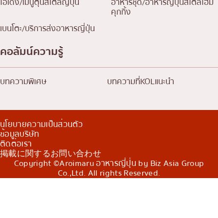
โอเด้ง/เมนูตุ๋นสไตล์ญี่ปุ่น
อาหารชุด/อาหารญี่ปุ่นสไตล์โฮม
คุกกิ้ง
เบนโตะ/บริการส่งอาหารญี่ปุ่น
คอลัมน์ความรู้
บทความพิเศษ
บทความที่KOLแนะนำ
นโยบายความเป็นส่วนตัว
ข้อมูลบริษัท
ติดต่อเรา
掲載に関するお問い合わせ
Copyright ©Aroimaru อาหารญี่ปุ่น by Biz Asia Group
Co.,Ltd. All rights Reserved.