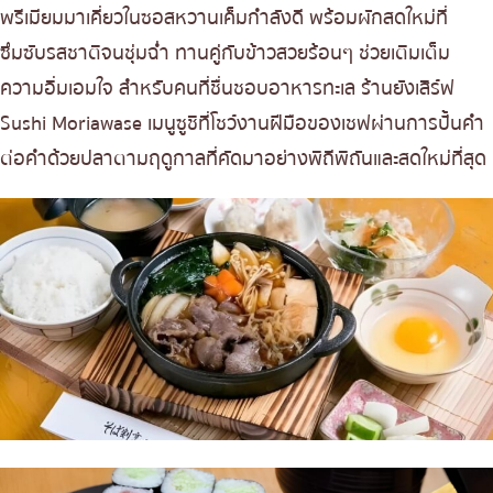
พรีเมียมมาเคี่ยวในซอสหวานเค็มกำลังดี พร้อมผักสดใหม่ที่
ซึมซับรสชาติจนชุ่มฉ่ำ ทานคู่กับข้าวสวยร้อนๆ ช่วยเติมเต็ม
ความอิ่มเอมใจ สำหรับคนที่ชื่นชอบอาหารทะเล ร้านยังเสิร์ฟ
Sushi Moriawase เมนูซูชิที่โชว์งานฝีมือของเชฟผ่านการปั้นคำ
ต่อคำด้วยปลาตามฤดูกาลที่คัดมาอย่างพิถีพิถันและสดใหม่ที่สุด