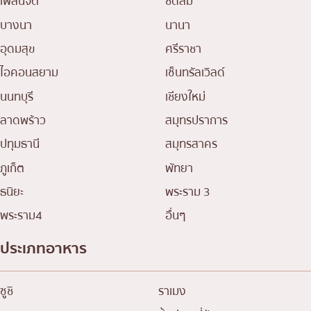
เพลินจิต
ชิดลม
บางนา
นานา
อุดมสุข
ศรีราชา
ไอคอนสยาม
เซ็นทรัลเวิลด์
นนทบุรี
เชียงใหม่
ลาดพร้าว
สมุทรปราการ
ปทุมธานี
สมุทรสาคร
ภูเก็ต
พัทยา
ธนิยะ
พระราม 3
พระราม4
อื่นๆ
ประเภทอาหาร
ซูชิ
ราเมง