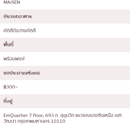
MAiSEN
ประเภทอาหาร
คัตสึด้ง/ทงคัตสึ
พื้นที่
พร้อมพงษ์
งบประมาณต่อคน
฿300~
ที่อยู่
EmQuartier 7 floor, 693 ถ. สุขุมวิท แขวงคลองตันเหนือ เขต
วัฒนา กรุงเทพมหานคร 10110