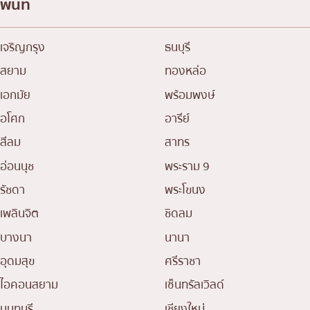
พื้นที่
เจริญกรุง
ธนบุรี
สยาม
ทองหล่อ
เอกมัย
พร้อมพงษ์
อโศก
อารีย์
สีลม
สาทร
อ่อนนุช
พระราม 9
รัชดา
พระโขนง
เพลินจิต
ชิดลม
บางนา
นานา
อุดมสุข
ศรีราชา
ไอคอนสยาม
เซ็นทรัลเวิลด์
นนทบุรี
เชียงใหม่