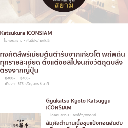
Katsukura ICONSIAM
ไอคอนสยาม・คัตสึด้ง/ทงคัตสึ
ทงคัตสึพรีเมียมต้นตำรับจากเกียวโต พิถีพิถัน
ทุกรายละเอียด ตั้งแต่ซอสไปจนถึงวัตถุดิบส่ง
ตรงจากญี่ปุ่น
฿400~
฿400~
เดินจาก BTS เจริญนคร 5 นาที
Gyukatsu Kyoto Katsugyu
ICONSIAM
ไอคอนสยาม・คัตสึด้ง/ทงคัตสึ
สัมผัสตำนานเนื้อชุบแป้งทอดอันดับ