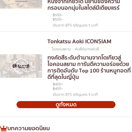
หนึ่งจากเกียวโต นิยามของความ
กรอบนอกนุ่มในสไตล์มีเดียมแรร์
฿500~
฿500~
เดินจาก BTS เจริญนคร 5 นาที
Tonkatsu Aoki ICONSIAM
ไอคอนสยาม・คัตสึด้ง/ทงคัตสึ
ทงคัตสึระดับตำนานจากโตเกียวสู่
ไอคอนสยาม การันตีความอร่อยด้วย
การติดอันดับ Top 100 ร้านหมูทอดที่
ดีที่สุดในญี่ปุ่น
฿400~
฿400~
เดินจาก BTS เจริญนคร 5 นาที
ดูทั้งหมด
บทความยอดนิยม