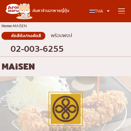
อาหารญี่ปุ่น
ค้นหาร้านอาหารญี่ปุ่น
THA
Home
MAiSEN
พร้อมพงษ์
คัตสึด้ง/ทงคัตสึ
ค้นหาร้านอาหาร
02-003-6255
ค้นหาตามประเภทอาหาร
MAiSEN
ซูชิ
ค้นหาตามพื้นที่
ราเมง
อิซากายะ
เจริญกรุง
คอลัมน์ความรู้
ปิ้งย่างญี่ปุ่น/ยากินิกุ
ธนบุรี
คัตสึด้ง/ทงคัตสึ
สยาม
บทความพิเศษ
ชาบูชาบู/สุกี้ยากี้