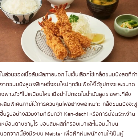
ในส่วนของเนื้อสัมผัสภายนอก ไมเซ็นเลือกใช้เกล็ดขนมปังสดที่ทำ
จากขนมปังสูตรพิเศษซึ่งอบใหม่ทุกวันเพื่อให้ได้รูปทรงและขนาด
เฉพาะตัวที่ไม่เหมือนใคร เมื่อนำไปทอดในน้ำมันสูตรเฉพาะที่สั่ง
ผลิตพิเศษภายใต้การควบคุมไฟอย่างพอเหมาะ เกล็ดขนมปังจะฟู
ขึ้นรูปอย่างสวยงามที่เรียกว่า Ken-dachi หรือการตั้งตระหง่าน
เหมือนดาบซามูไร มอบสัมผัสที่กรอบเบาและไม่อมน้ำมัน
นอกจากนี้ยังมีระบบ Meister เพื่อฝึกฝนพนักงานให้เป็นผู้