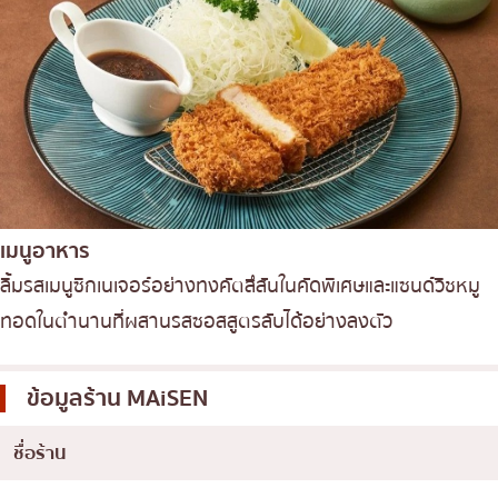
เมนูอาหาร
ลิ้มรสเมนูซิกเนเจอร์อย่างทงคัตสึสันในคัดพิเศษและแซนด์วิชหมู
ทอดในตำนานที่ผสานรสซอสสูตรลับได้อย่างลงตัว
ข้อมูลร้าน
MAiSEN
ชื่อร้าน