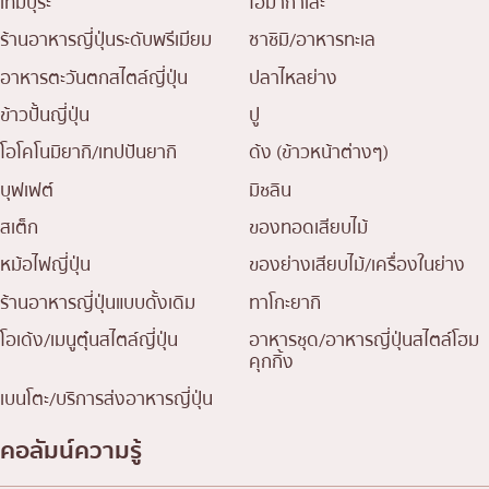
เทมปุระ
โอมากาเสะ
ร้านอาหารญี่ปุ่นระดับพรีเมียม
ซาชิมิ/อาหารทะเล
อาหารตะวันตกสไตล์ญี่ปุ่น
ปลาไหลย่าง
ข้าวปั้นญี่ปุ่น
ปู
โอโคโนมิยากิ/เทปปันยากิ
ด้ง (ข้าวหน้าต่างๆ)
บุฟเฟต์
มิชลิน
สเต็ก
ของทอดเสียบไม้
หม้อไฟญี่ปุ่น
ของย่างเสียบไม้/เครื่องในย่าง
ร้านอาหารญี่ปุ่นแบบดั้งเดิม
ทาโกะยากิ
โอเด้ง/เมนูตุ๋นสไตล์ญี่ปุ่น
อาหารชุด/อาหารญี่ปุ่นสไตล์โฮม
คุกกิ้ง
เบนโตะ/บริการส่งอาหารญี่ปุ่น
คอลัมน์ความรู้