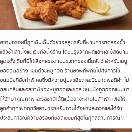
ความอร่อยนี้ถูกเติมเต็มด้วยซอสสูตรลับที่ผ่านการทดลองซ้ำ
แล้วซ้ำเล่าตั้งแต่เริ่มก่อตั้งร้าน โดยปรุงจากผักและผลไม้สดตาม
สูตรดั้งเดิมที่มีให้เลือกสรรตามประเภทของเนื้อสัตว์ สำหรับเมนู
ยอดฮิตอย่าง แซนด์วิชหมูทอด ร้านยังพิถีพิถันไปถึงการใช้
ขนมปังที่สั่งทำพิเศษซึ่งมีความนุ่มละเอียดและมีขนาดพอดีคำ ไม่
กลบกลิ่นและรสชาติของหมูทอดและซอส ขนมปังถูกออกแบบมา
ให้รักษาคุณภาพและรสชาติได้ดีแม้เวลาจะผ่านไปสักพัก เพื่อให้
ลูกค้าทุกเพศทุกวัยสามารถหยิบทานได้อย่างสะดวกและได้รับ
ประสบการณ์ความอร่อยที่ยอดเยี่ยมที่สุดในทุกสถานการณ์✨