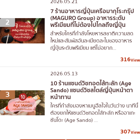
2026.05.21
7 ร้านอาหารญี่ปุ่นเครือมากุโระกรุ๊ป
(MAGURO Group) อาหารระดับ
2
พรีเมียมที่ไม่ต้องไปไกลถึงญี่ปุ่น
สำหรับใครที่กำลังโหยหารสชาติความสด
ใหม่และสัมผัสอันละเมียดละไมของอาหาร
ญี่ปุ่นระดับพรีเมียม แต่ไม่อยาก...
316
View
2026.05.13
10 ร้านแซนด์วิชทอดไส้ทะลัก (Age
Sando) แซนด์วิชสไตล์ญี่ปุ่นหน้าตา
3
หน้าทาน
ใครที่กำลังมองหาเมนูฮีลใจในวันว่าง นาทีนี้
ต้องยกให้แซนด์วิชทอดไส้ทะลัก หรืออาเกะ
ซันโดะ (Age Sando) ...
307
View