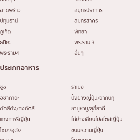
ลาดพร้าว
สมุทรปราการ
ปทุมธานี
สมุทรสาคร
ภูเก็ต
พัทยา
ธนิยะ
พระราม 3
พระราม4
อื่นๆ
ประเภทอาหาร
ซูชิ
ราเมง
อิซากายะ
ปิ้งย่างญี่ปุ่น/ยากินิกุ
คัตสึด้ง/ทงคัตสึ
ชาบูชาบู/สุกี้ยากี้
แกงกะหรี่ญี่ปุ่น
ไก่ย่างเสียบไม้สไตล์ญี่ปุ่น
โซบะ/อุด้ง
ขนมหวานญี่ปุ่น