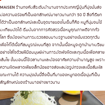
เบนโตะ/บริการส่งอาหารญี่ปุ่น
ภูเก็ต
MAiSEN
ร้านทงคัตสึระดับตำนานจากประเทศญี่ปุ่นที่มุ่งมั่นส่ง
พัทยา
ต่อความอร่อยที่เป็นเอกลักษณ์มายาวนานกว่า 50 ปี สิ่งที่เรียก
ธนิยะ
ได้ว่าเป็นเอกลักษณ์และเป็นจุดขายของไมเซ็นก็คือ หมูที่นุ่มจนใช้
ตะเกียบตัดได้ เริ่มต้นจากการคัดสรรเนื้อหมูคุณภาพดีจากทั่ว
พระราม 3
โลก ซึ่งต้องผ่านการตรวจสอบมาตรฐานอย่างเข้มงวดทุกวัน
พระราม4
เพื่อให้ได้เนื้อที่สมบูรณ์แบบที่สุด จากนั้นเนื้อหมูจะถูกนำมาเตรียม
อื่นๆ
อย่างใส่ใจด้วยฝีมือมนุษย์ผ่านการตัดพังผืดและทุบเนื้อเพื่อคลาย
เส้นใย ขั้นตอนนี้ใช้เวลานานและต้องอาศัยความชำนาญสูง เพราะ
ความผิดพลาดเพียงเล็กน้อยอาจส่งผลต่อรูปทรงและเนื้อสัมผัส
ขณะทานได้ ความมุ่งมั่นนี้จึงเป็นที่มาของหมูทอดเนื้อนุ่มที่เป็น
สัญลักษณ์ของร้านมาอย่างยาวนาน