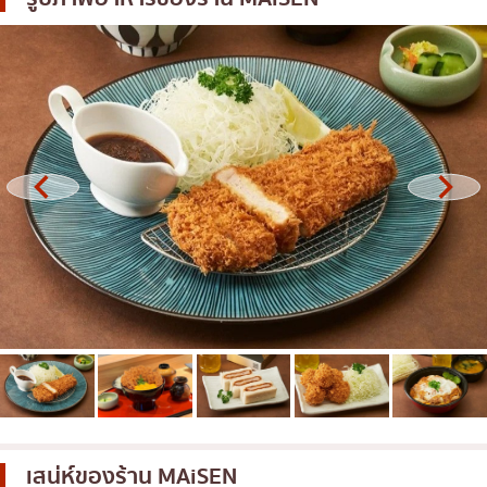
โอโคโนมิยากิ/เทปปันยากิ
บางนา
ด้ง (ข้าวหน้าต่างๆ)
นานา
บุฟเฟต์
อุดมสุข
มิชลิน
ศรีราชา
สเต็ก
ไอคอนสยาม
ของทอดเสียบไม้
เซ็นทรัลเวิลด์
หม้อไฟญี่ปุ่น
นนทบุรี
ของย่างเสียบไม้/เครื่องในย่าง
เชียงใหม่
ร้านอาหารญี่ปุ่นแบบดั้งเดิม
ลาดพร้าว
ทาโกะยากิ
สมุทรปราการ
โอเด้ง/เมนูตุ๋นสไตล์ญี่ปุ่น
ปทุมธานี
อาหารชุด/อาหารญี่ปุ่นสไตล์โฮมคุกกิ้ง
สมุทรสาคร
เสน่ห์ของร้าน
MAiSEN