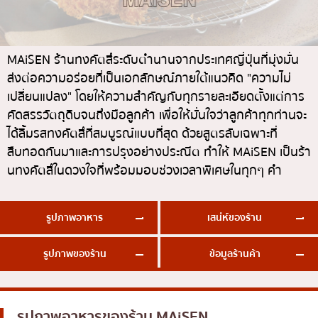
ทองหล่อ
บทความที่KOLแนะนำ
แกงกะหรี่ญี่ปุ่น
เอกมัย
ไก่ย่างเสียบไม้สไตล์ญี่ปุ่น
พร้อมพงษ์
MAiSEN ร้านทงคัตสึระดับตำนานจากประเทศญี่ปุ่นที่มุ่งมั่น
ส่งต่อความอร่อยที่เป็นเอกลักษณ์ภายใต้แนวคิด "ความไม่
โซบะ/อุด้ง
อโศก
เปลี่ยนแปลง" โดยให้ความสำคัญกับทุกรายละเอียดตั้งแต่การ
ขนมหวานญี่ปุ่น
อารีย์
คัดสรรวัตถุดิบจนถึงมือลูกค้า เพื่อให้มั่นใจว่าลูกค้าทุกท่านจะ
เทมปุระ
สีลม
ได้ลิ้มรสทงคัตสึที่สมบูรณ์แบบที่สุด ด้วยสูตรลับเฉพาะที่
สืบทอดกันมาและการปรุงอย่างประณีต ทำให้ MAiSEN เป็นร้า
โอมากาเสะ
สาทร
นทงคัตสึในดวงใจที่พร้อมมอบช่วงเวลาพิเศษในทุกๆ คำ
ร้านอาหารญี่ปุ่นระดับพรีเมียม
อ่อนนุช
ซาชิมิ/อาหารทะเล
พระราม 9
รูปภาพอาหาร
เสน่ห์ของร้าน
อาหารตะวันตกสไตล์ญี่ปุ่น
รัชดา
รูปภาพของร้าน
ข้อมูลร้านค้า
ปลาไหลย่าง
พระโขนง
ข้าวปั้นญี่ปุ่น
เพลินจิต
ปู
ชิดลม
รูปภาพอาหารของร้าน
MAiSEN