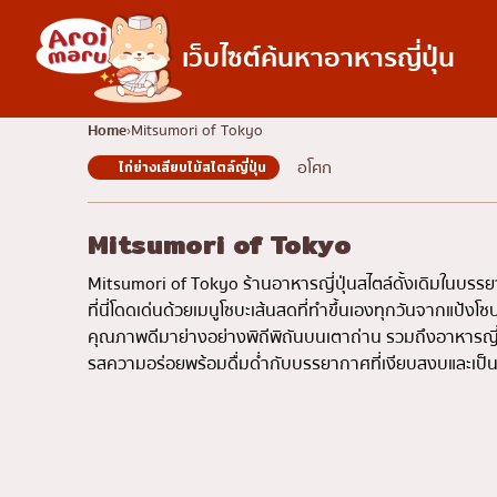
เว็บไซต์ค้นหาอาหารญี่ปุ่น
อาหารญี่ปุ่น
Home
Mitsumori of Tokyo
อโศก
ไก่ย่างเสียบไม้สไตล์ญี่ปุ่น
ค้นหาร้านอาหาร
ค้นหาตามประเภทอ
ซูชิ
Mitsumori of Tokyo
ราเมง
Mitsumori of Tokyo ร้านอาหารญี่ปุ่นสไตล์ดั้งเดิมในบรร
อิซากายะ
ที่นี่โดดเด่นด้วยเมนูโซบะเส้นสดที่ทำขึ้นเองทุกวันจากแป้งโซบ
คุณภาพดีมาย่างอย่างพิถีพิถันบนเตาถ่าน รวมถึงอาหารญี่ป
ปิ้งย่างญี่ปุ่น/ยากินิกุ
รสความอร่อยพร้อมดื่มด่ำกับบรรยากาศที่เงียบสงบและเป็น
คัตสึด้ง/ทงคัตสึ
ชาบูชาบู/สุกี้ยากี้
แกงกะหรี่ญี่ปุ่น