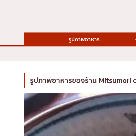
ไก่ย่างเสียบไม้สไตล์ญี่ปุ
โซบะ/อุด้ง
ขนมหวานญี่ปุ่น
เทมปุระ
รูปภาพอาหาร
โอมากาเสะ
ร้านอาหารญี่ปุ่นระดับพ
ซาชิมิ/อาหารทะเล
อาหารตะวันตกสไตล์ญี่ป
รูปภาพอาหารของร้าน
Mitsumori 
ปลาไหลย่าง
ข้าวปั้นญี่ปุ่น
ปู
โอโคโนมิยากิ/เทปปันยา
ด้ง (ข้าวหน้าต่างๆ)
บุฟเฟต์