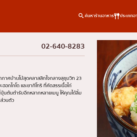
ค้นหาร้านอาหาร
ประเภทอ
02-640-8283
าหาร
ค้นหาตามพื้นที่
คอลัมน์ความรู้
เจริญกรุง
บทความพิเศษ
ธนบุรี
บทความที่KOLแนะนำ
ยากาศบ้านไม้สุดคลาสสิกใจกลางสุขุมวิท 23
สยาม
ะฮอกไกโด และยากิโทริ ที่คัดสรรเนื้อไก่
ุ่นต้นตำรับอีกหลากหลายเมนู ให้คุณได้ลิ้ม
ทองหล่อ
ส่วนตัว
เอกมัย
พร้อมพงษ์
อโศก