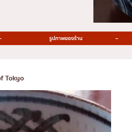
่น
อารีย์
สีลม
สาทร
อ่อนนุช
รูปภาพของร้าน
พระราม 9
รีเมียม
รัชดา
พระโขนง
ุ่น
เพลินจิต
of Tokyo
ชิดลม
บางนา
นานา
กิ
อุดมสุข
ศรีราชา
ไอคอนสยาม