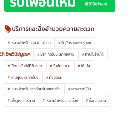
บริการและสิ่งอำนวยความสะดวก
เหมาะสำหรับกลุ่ม 6–10 คน
รับบัตร MasterCard
tZNEe53Jypw-
รับบัตร VISA
มีสาเกญี่ปุ่นหลากหลาย
ทานในร้านได้
เปิดทุกวัน/ไม่มีวันหยุด
รับบัตร JCB
โต๊ะนั่ง
ห้ามสูบบุหรี่ทุกที่นั่ง
ที่จอดรถ
เหมาะสำหรับการต้อนรับแขกธุรกิจ
เชฟชาวญี่ปุ่น
มีโชจูหลากหลาย
เหมาะสำหรับงานเลี้ยง
ซื้อกลับบ้าน