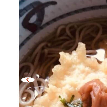
มิชลิน
สเต็ก
ของทอดเสียบไม้
หม้อไฟญี่ปุ่น
ของย่างเสียบไม้/เครื่อ
ร้านอาหารญี่ปุ่นแบบดั้
ทาโกะยากิ
โอเด้ง/เมนูตุ๋นสไตล์ญี่ปุ
อาหารชุด/อาหารญี่ปุ่น
เบนโตะ/บริการส่งอาหาร