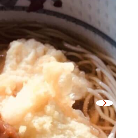
เซ็นทรัลเวิลด์
นนทบุรี
เชียงใหม่
ลาดพร้าว
งในย่าง
สมุทรปราการ
งเดิม
ปทุมธานี
สมุทรสาคร
่น
ภูเก็ต
สไตล์โฮมคุกกิ้ง
พัทยา
ญี่ปุ่น
ธนิยะ
พระราม 3
พระราม4
อื่นๆ