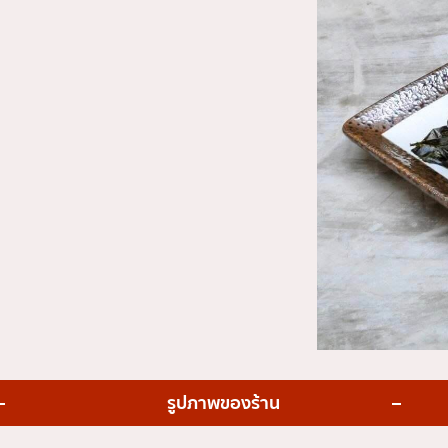
่น
อารีย์
สีลม
สาทร
อ่อนนุช
พระราม 9
รีเมียม
รัชดา
พระโขนง
ุ่น
เพลินจิต
ชิดลม
บางนา
นานา
กิ
อุดมสุข
รูปภาพของร้าน
ศรีราชา
ไอคอนสยาม