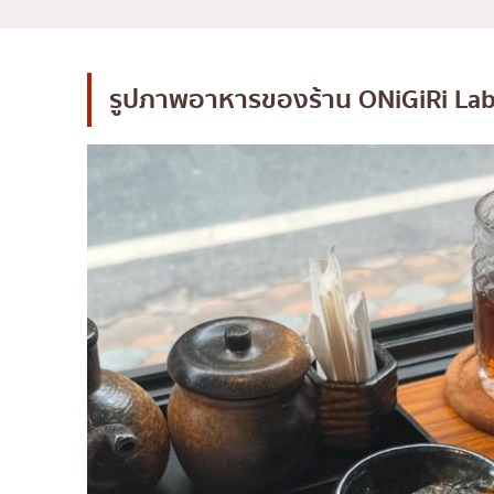
มิชลิน
สเต็ก
รูปภาพอาหารของร้าน
ONiGiRi La
ของทอดเสียบไม้
หม้อไฟญี่ปุ่น
ของย่างเสียบไม้/เครื่อ
ร้านอาหารญี่ปุ่นแบบดั้
ทาโกะยากิ
โอเด้ง/เมนูตุ๋นสไตล์ญี่ปุ
อาหารชุด/อาหารญี่ปุ่น
เบนโตะ/บริการส่งอาหาร