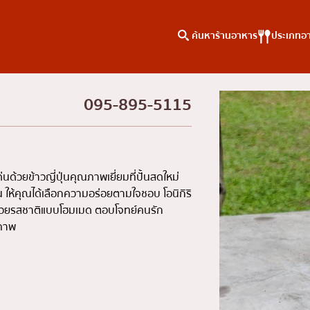
ค้นหาร้านอาหาร
ประเภทอ
095-895-5115
าหาร
ค้นหาตามพื้นที่
คอลัมน์ความรู้
เจริญกรุง
บทความพิเศษ
ธนบุรี
บทความที่KOLแนะนำ
ดเด่นด้วยข้าวญี่ปุ่นคุณภาพเยี่ยมที่ปั้นสดใหม่
สยาม
น ให้คุณได้เลือกความอร่อยตามใจชอบ โอนิกิริ
ไปด้วยรสชาติแบบโฮมเมด ตอบโจทย์คนรัก
ทองหล่อ
ณภาพ
เอกมัย
พร้อมพงษ์
อโศก