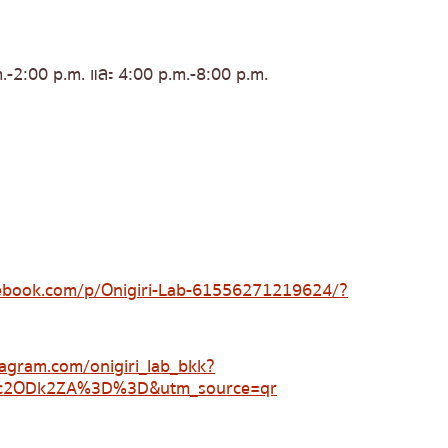
m.-2:00 p.m. และ 4:00 p.m.-8:00 p.m.
cebook.com/p/Onigiri-Lab-61556271219624/?
tagram.com/onigiri_lab_bkk?
c2ODk2ZA%3D%3D&utm_source=qr