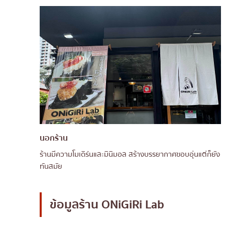
นอกร้าน
ร้านมีความโมเดิร์นและมินิมอล สร้างบรรยากาศฃอบอุ่นแต่ก็ยัง
ทันสมัย
ข้อมูลร้าน
ONiGiRi Lab