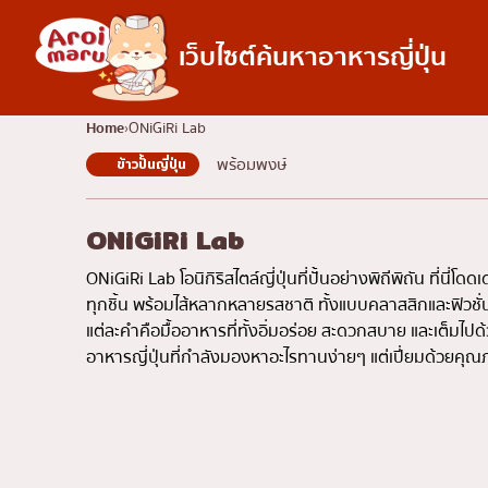
เว็บไซต์ค้นหาอาหารญี่ปุ่น
อาหารญี่ปุ่น
Home
ONiGiRi Lab
พร้อมพงษ์
ข้าวปั้นญี่ปุ่น
ค้นหาร้านอาหาร
ค้นหาตามประเภทอ
ซูชิ
ONiGiRi Lab
ราเมง
ONiGiRi Lab โอนิกิริสไตล์ญี่ปุ่นที่ปั้นอย่างพิถีพิถัน ที่นี่โด
อิซากายะ
ทุกชิ้น พร้อมไส้หลากหลายรสชาติ ทั้งแบบคลาสสิกและฟิวชั่
แต่ละคำคือมื้ออาหารที่ทั้งอิ่มอร่อย สะดวกสบาย และเต็ม
ปิ้งย่างญี่ปุ่น/ยากินิกุ
อาหารญี่ปุ่นที่กำลังมองหาอะไรทานง่ายๆ แต่เปี่ยมด้วยคุ
คัตสึด้ง/ทงคัตสึ
ชาบูชาบู/สุกี้ยากี้
แกงกะหรี่ญี่ปุ่น