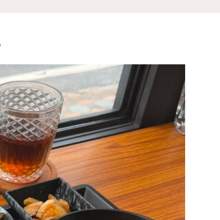
เซ็นทรัลเวิลด์
นนทบุรี
b
เชียงใหม่
ลาดพร้าว
งในย่าง
สมุทรปราการ
งเดิม
ปทุมธานี
สมุทรสาคร
่น
ภูเก็ต
สไตล์โฮมคุกกิ้ง
พัทยา
ญี่ปุ่น
ธนิยะ
พระราม 3
พระราม4
อื่นๆ