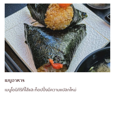
เมนูอาหาร
เมนูโอนิกิริที่ไส้และท็อปปิ้งมีความแปลกใหม่