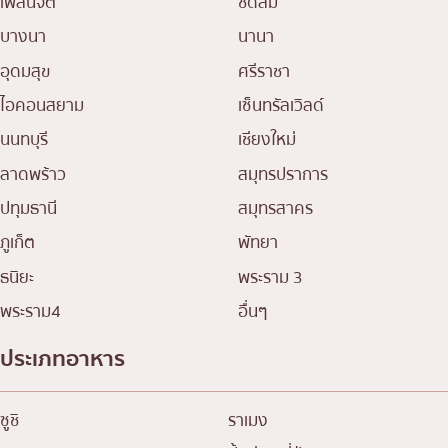
เพลินจิต
ชิดลม
บางนา
นานา
อุดมสุข
ศรีราชา
ไอคอนสยาม
เซ็นทรัลเวิลด์
นนทบุรี
เชียงใหม่
ลาดพร้าว
สมุทรปราการ
ปทุมธานี
สมุทรสาคร
ภูเก็ต
พัทยา
ธนิยะ
พระราม 3
พระราม4
อื่นๆ
ประเภทอาหาร
ซูชิ
ราเมง