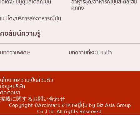
โอเด้ง/เมนูตุ๋นสไตล์ญี่ปุ่น
อาหารชุด/อาหารญี่ปุ่นสไตล์โฮม
คุกกิ้ง
เบนโตะ/บริการส่งอาหารญี่ปุ่น
คอลัมน์ความรู้
บทความพิเศษ
บทความที่KOLแนะนำ
นโยบายความเป็นส่วนตัว
ข้อมูลบริษัท
ติดต่อเรา
掲載に関するお問い合わせ
Copyright ©Aroimaru อาหารญี่ปุ่น by Biz Asia Group
Co.,Ltd. All rights Reserved.