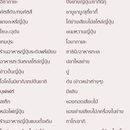
อิซากายะ
ปิ้งย่างญี่ปุ่น/ยากินิกุ
คัตสึด้ง/ทงคัตสึ
ชาบูชาบู/สุกี้ยากี้
แกงกะหรี่ญี่ปุ่น
ไก่ย่างเสียบไม้สไตล์ญี่ปุ่น
โซบะ/อุด้ง
ขนมหวานญี่ปุ่น
เทมปุระ
โอมากาเสะ
ร้านอาหารญี่ปุ่นระดับพรีเมียม
ซาชิมิ/อาหารทะเล
อาหารตะวันตกสไตล์ญี่ปุ่น
ปลาไหลย่าง
ข้าวปั้นญี่ปุ่น
ปู
โอโคโนมิยากิ/เทปปันยากิ
ด้ง (ข้าวหน้าต่างๆ)
บุฟเฟต์
มิชลิน
สเต็ก
ของทอดเสียบไม้
หม้อไฟญี่ปุ่น
ของย่างเสียบไม้/เครื่องในย่าง
ร้านอาหารญี่ปุ่นแบบดั้งเดิม
ทาโกะยากิ