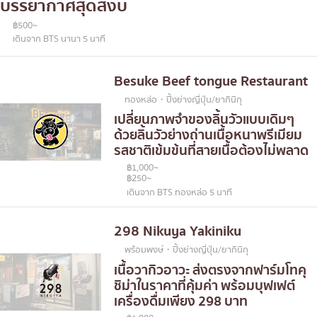
บรรยากาศสุดสงบ
฿500~
เดินจาก BTS นานา 5 นาที
Besuke Beef tongue Restaurant
ทองหล่อ・ปิ้งย่างญี่ปุ่น/ยากินิกุ
เปลี่ยนภาพจำของลิ้นวัวแบบเดิมๆ
ด้วยลิ้นวัวย่างถ่านเนื้อหนาพรีเมียม
รสชาติเข้มข้นที่สายเนื้อต้องไม่พลาด
฿1,000~
฿250~
เดินจาก BTS ทองหล่อ 5 นาที
298 Nikuya Yakiniku
พร้อมพงษ์・ปิ้งย่างญี่ปุ่น/ยากินิกุ
เนื้อวากิวอาวะ ส่งตรงจากฟาร์มโทคุ
ชิม่าในราคาที่คุ้มค่า พร้อมบุฟเฟต์
เครื่องดื่มเพียง 298 บาท