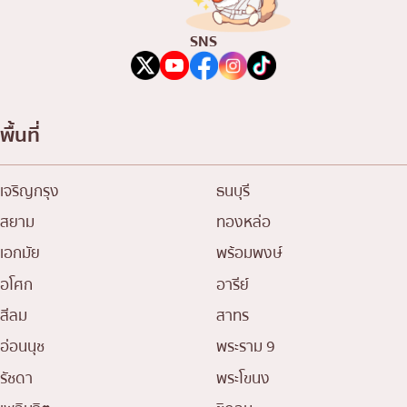
SNS
พื้นที่
เจริญกรุง
ธนบุรี
สยาม
ทองหล่อ
เอกมัย
พร้อมพงษ์
อโศก
อารีย์
สีลม
สาทร
อ่อนนุช
พระราม 9
รัชดา
พระโขนง