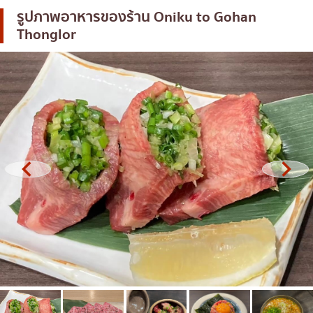
รูปภาพอาหารของร้าน
Oniku to Gohan
โอโคโนมิยากิ/เทปปันยากิ
บางนา
Thonglor
ด้ง (ข้าวหน้าต่างๆ)
นานา
บุฟเฟต์
อุดมสุข
มิชลิน
ศรีราชา
สเต็ก
ไอคอนสยาม
ของทอดเสียบไม้
เซ็นทรัลเวิลด์
หม้อไฟญี่ปุ่น
นนทบุรี
ของย่างเสียบไม้/เครื่องในย่าง
เชียงใหม่
ร้านอาหารญี่ปุ่นแบบดั้งเดิม
ลาดพร้าว
ทาโกะยากิ
สมุทรปราการ
โอเด้ง/เมนูตุ๋นสไตล์ญี่ปุ่น
ปทุมธานี
อาหารชุด/อาหารญี่ปุ่นสไตล์โฮมคุกกิ้ง
สมุทรสาคร