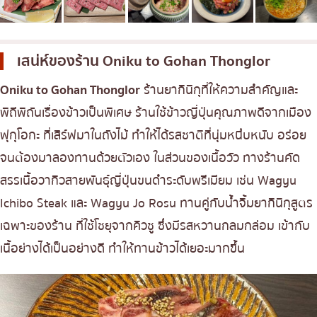
เบนโตะ/บริการส่งอาหารญี่ปุ่น
ภูเก็ต
พัทยา
เสน่ห์ของร้าน
Oniku to Gohan Thonglor
ธนิยะ
Oniku to Gohan Thonglor
ร้านยากินิกุที่ให้ความสำคัญและ
พระราม 3
พิถีพิถันเรื่องข้าวเป็นพิเศษ ร้านใช้ข้าวญี่ปุ่นคุณภาพดีจากเมือง
พระราม4
ฟุกุโอกะ ที่เสิร์ฟมาในถังไม้ ทำให้ได้รสชาติที่นุ่มหนึบหนับ อร่อย
อื่นๆ
จนต้องมาลองทานด้วยตัวเอง ในส่วนของเนื้อวัว ทางร้านคัด
สรรเนื้อวากิวสายพันธุ์ญี่ปุ่นขนดำระดับพรีเมียม เช่น Wagyu
Ichibo Steak และ Wagyu Jo Rosu ทานคู่กับน้ำจิ้มยากินิกุสูตร
เฉพาะของร้าน ที่ใช้โชยุจากคิวชู ซึ่งมีรสหวานกลมกล่อม เข้ากับ
เนื้อย่างได้เป็นอย่างดี ทำให้ทานข้าวได้เยอะมากขึ้น