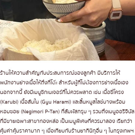
ร้านให้ความสำคัญกับประสบการณ์ของลูกค้า มีบริการให้
พนักงานย่างเนื้อให้ถึงที่โต๊ะ สำหรับผู้ที่ไม่ต้องการย่างเนื้อเอง
นอกจากนี้ ยังมีเมนูซิกเนเจอร์ที่ไม่ควรพลาด เช่น เนื้อซี่โครง
(Karubi) เนื้อสันใน (Gyu Harami) และลิ้นหมูสไลซ์บางพร้อม
หอมซอย (Negimori P-Tan) ที่สัมผัสกรุบ ๆ รวมถึงเมนูออริจินัล
ที่มีขายเฉพาะสาขาทองหล่อ เป็นเมนูพิเศษที่ควรมาลอง เรียกว่า
คุ้มค่าคุ้มราคามาก ๆ เมื่อเทียบกับร้านยากินิกุอื่น ๆ ในกรุงเทพฯ