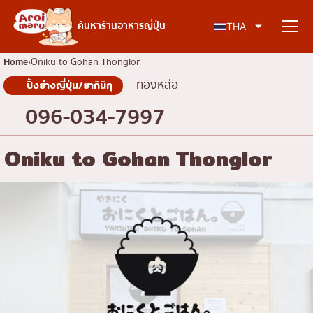
อาหารญี่ปุ่น
ค้นหาร้านอาหารญี่ปุ่น
THA
Home
Oniku to Gohan Thonglor
ทองหล่อ
ปิ้งย่างญี่ปุ่น/ยากินิกุ
ค้นหาร้านอาหาร
096-034-7997
ค้นหาตามประเภทอาหาร
Oniku to Gohan Thonglor
ซูชิ
ค้นหาตามพื้นที่
ราเมง
อิซากายะ
เจริญกรุง
คอลัมน์ความรู้
ปิ้งย่างญี่ปุ่น/ยากินิกุ
ธนบุรี
คัตสึด้ง/ทงคัตสึ
สยาม
บทความพิเศษ
ชาบูชาบู/สุกี้ยากี้