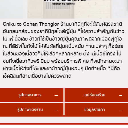
ทองหล่อ
บทความที่KOLแนะนำ
แกงกะหรี่ญี่ปุ่น
เอกมัย
ไก่ย่างเสียบไม้สไตล์ญี่ปุ่น
พร้อมพงษ์
Oniku to Gohan Thonglor ร้านยากินิกุที่จะได้สัมผัสรสชาติ
อันกลมกล่อมของยากินิกุสไตล์ญี่ปุ่น ที่ให้ความสำคัญกับข้าว
โซบะ/อุด้ง
อโศก
ไม่แพ้เนื้อเลย ข้าวที่ใช้เป็นข้าวญี่ปุ่นคุณภาพดีจากเมืองฟุกุโอ
ขนมหวานญี่ปุ่น
อารีย์
กะ ที่เสิร์ฟในถังไม้ ให้สัมผัสที่นุ่มหนึบหนับ ทานเปล่าๆ ก็อร่อย
เทมปุระ
สีลม
ในส่วนของเนื้อวัวก็มีให้เลือกหลากหลาย ตั้งแต่เนื้อซี่โครง ไป
จนถึงเนื้อวากิวพรีเมียม พร้อมบริการพิเศษ ที่พนักงานจะมา
โอมากาเสะ
สาทร
ย่างเนื้อให้ถึงที่โต๊ะ และชาข้าวญี่ปุ่นหอมๆ ปิดท้ายมื้อ ที่นี่คือ
ร้านอาหารญี่ปุ่นระดับพรีเมียม
อ่อนนุช
เช็คลิสต์ที่สายเนื้อย่างไม่ควรพลาด
ซาชิมิ/อาหารทะเล
พระราม 9
อาหารตะวันตกสไตล์ญี่ปุ่น
รัชดา
รูปภาพอาหาร
เสน่ห์ของร้าน
ปลาไหลย่าง
พระโขนง
รูปภาพของร้าน
ข้อมูลร้านค้า
ข้าวปั้นญี่ปุ่น
เพลินจิต
ปู
ชิดลม