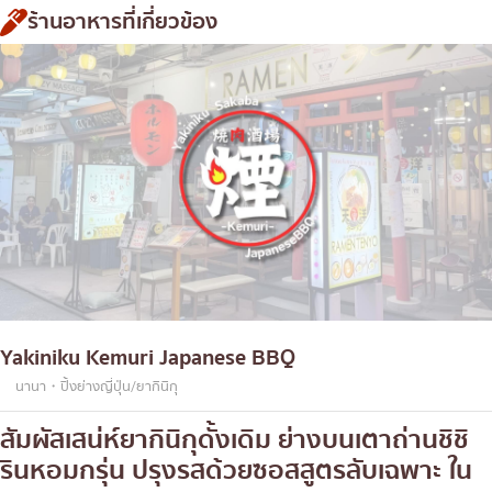
ร้านอาหารที่เกี่ยวข้อง
Yakiniku Kemuri Japanese BBQ
นานา・ปิ้งย่างญี่ปุ่น/ยากินิกุ
สัมผัสเสน่ห์ยากินิกุดั้งเดิม ย่างบนเตาถ่านชิชิ
รินหอมกรุ่น ปรุงรสด้วยซอสสูตรลับเฉพาะ ใน