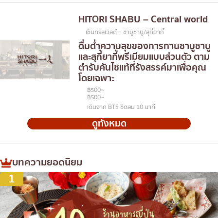
HITORI SHABU – Central world
เซ็นทรัลเวิลด์・ชาบูชาบู/สุกี้ยากี้
ดื่มด่ำความสุขของการทานชาบูชาบู
และสุกี้ยากี้พรีเมียมแบบส่วนตัว ตาม
ตำรับคันไซแท้ที่รังสรรค์มาเพื่อคุณ
โดยเฉพาะ
฿500~
฿500~
เดินจาก BTS ชิดลม 10 นาที
ดูทั้งหมด
บทความยอดนิยม
1