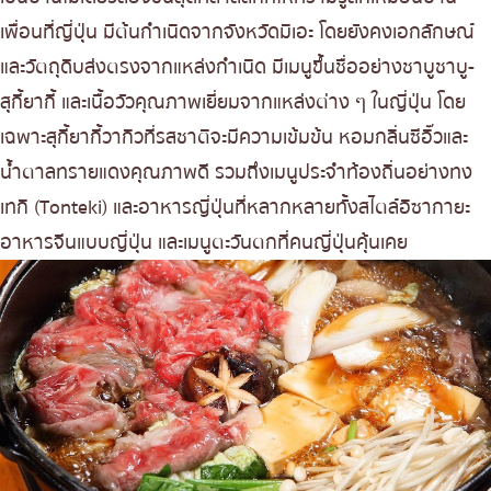
เพื่อนที่ญี่ปุ่น มีต้นกำเนิดจากจังหวัดมิเอะ โดยยังคงเอกลักษณ์
และวัตถุดิบส่งตรงจากแหล่งกำเนิด มีเมนูขึ้นชื่ออย่างชาบูชาบู-
สุกี้ยากี้ และเนื้อวัวคุณภาพเยี่ยมจากแหล่งต่าง ๆ ในญี่ปุ่น โดย
เฉพาะสุกี้ยากี้วากิวที่รสชาติจะมีความเข้มข้น หอมกลิ่นซีอิ๊วและ
น้ำตาลทรายแดงคุณภาพดี รวมถึงเมนูประจำท้องถิ่นอย่างทง
เทกิ (Tonteki) และอาหารญี่ปุ่นที่หลากหลายทั้งสไตล์อิซากายะ
อาหารจีนแบบญี่ปุ่น และเมนูตะวันตกที่คนญี่ปุ่นคุ้นเคย