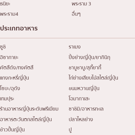
ธนิยะ
พระราม 3
พระราม4
อื่นๆ
ประเภทอาหาร
ซูชิ
ราเมง
อิซากายะ
ปิ้งย่างญี่ปุ่น/ยากินิกุ
คัตสึด้ง/ทงคัตสึ
ชาบูชาบู/สุกี้ยากี้
แกงกะหรี่ญี่ปุ่น
ไก่ย่างเสียบไม้สไตล์ญี่ปุ่น
โซบะ/อุด้ง
ขนมหวานญี่ปุ่น
เทมปุระ
โอมากาเสะ
ร้านอาหารญี่ปุ่นระดับพรีเมียม
ซาชิมิ/อาหารทะเล
อาหารตะวันตกสไตล์ญี่ปุ่น
ปลาไหลย่าง
ข้าวปั้นญี่ปุ่น
ปู