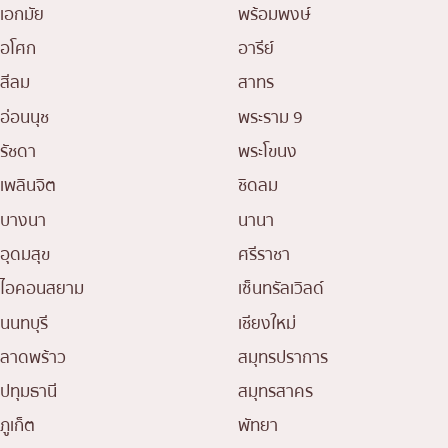
เอกมัย
พร้อมพงษ์
อโศก
อารีย์
สีลม
สาทร
อ่อนนุช
พระราม 9
รัชดา
พระโขนง
เพลินจิต
ชิดลม
บางนา
นานา
อุดมสุข
ศรีราชา
ไอคอนสยาม
เซ็นทรัลเวิลด์
นนทบุรี
เชียงใหม่
ลาดพร้าว
สมุทรปราการ
ปทุมธานี
สมุทรสาคร
ภูเก็ต
พัทยา