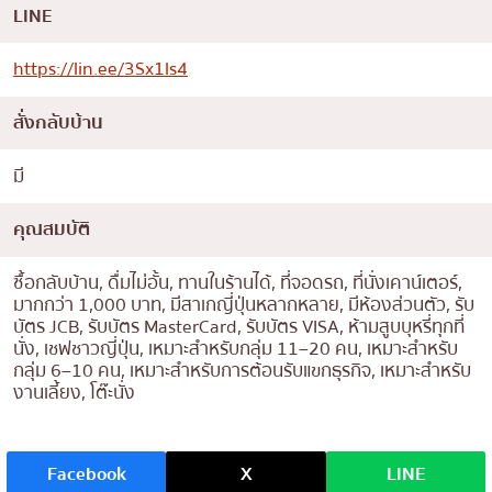
LINE
https://lin.ee/3Sx1ls4
สั่งกลับบ้าน
มี
คุณสมบัติ
ซื้อกลับบ้าน, ดื่มไม่อั้น, ทานในร้านได้, ที่จอดรถ, ที่นั่งเคาน์เตอร์,
มากกว่า 1,000 บาท, มีสาเกญี่ปุ่นหลากหลาย, มีห้องส่วนตัว, รับ
บัตร JCB, รับบัตร MasterCard, รับบัตร VISA, ห้ามสูบบุหรี่ทุกที่
นั่ง, เชฟชาวญี่ปุ่น, เหมาะสำหรับกลุ่ม 11–20 คน, เหมาะสำหรับ
กลุ่ม 6–10 คน, เหมาะสำหรับการต้อนรับแขกธุรกิจ, เหมาะสำหรับ
งานเลี้ยง, โต๊ะนั่ง
Facebook
X
LINE