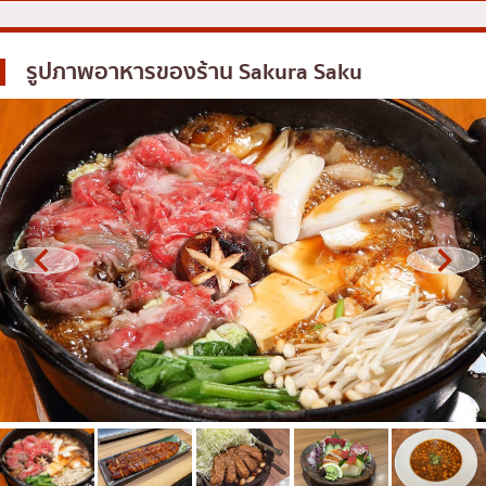
โอโคโนมิยากิ/เทปปันยากิ
บางนา
รูปภาพอาหารของร้าน
Sakura Saku
ด้ง (ข้าวหน้าต่างๆ)
นานา
บุฟเฟต์
อุดมสุข
มิชลิน
ศรีราชา
สเต็ก
ไอคอนสยาม
ของทอดเสียบไม้
เซ็นทรัลเวิลด์
หม้อไฟญี่ปุ่น
นนทบุรี
ของย่างเสียบไม้/เครื่องในย่าง
เชียงใหม่
ร้านอาหารญี่ปุ่นแบบดั้งเดิม
ลาดพร้าว
ทาโกะยากิ
สมุทรปราการ
โอเด้ง/เมนูตุ๋นสไตล์ญี่ปุ่น
ปทุมธานี
อาหารชุด/อาหารญี่ปุ่นสไตล์โฮมคุกกิ้ง
สมุทรสาคร