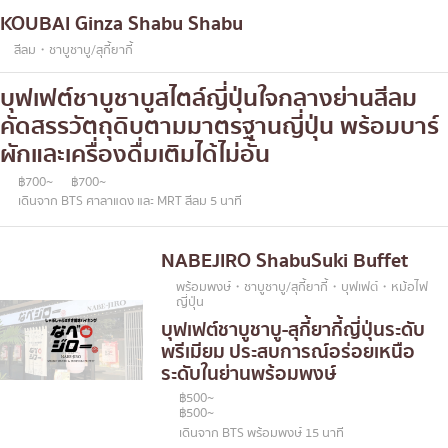
KOUBAI Ginza Shabu Shabu
สีลม・ชาบูชาบู/สุกี้ยากี้
บุฟเฟต์ชาบูชาบูสไตล์ญี่ปุ่นใจกลางย่านสีลม
คัดสรรวัตถุดิบตามมาตรฐานญี่ปุ่น พร้อมบาร์
ผักและเครื่องดื่มเติมได้ไม่อั้น
฿700~
฿700~
เดินจาก BTS ศาลาแดง และ MRT สีลม 5 นาที
NABEJIRO ShabuSuki Buffet
พร้อมพงษ์・ชาบูชาบู/สุกี้ยากี้・บุฟเฟต์・หม้อไฟ
ญี่ปุ่น
บุฟเฟต์ชาบูชาบู-สุกี้ยากี้ญี่ปุ่นระดับ
พรีเมียม ประสบการณ์อร่อยเหนือ
ระดับในย่านพร้อมพงษ์
฿500~
฿500~
เดินจาก BTS พร้อมพงษ์ 15 นาที