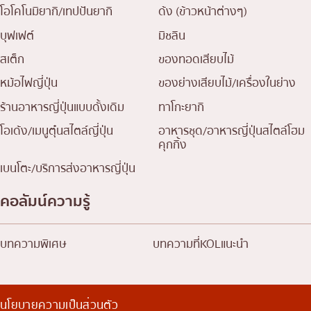
โอโคโนมิยากิ/เทปปันยากิ
ด้ง (ข้าวหน้าต่างๆ)
บุฟเฟต์
มิชลิน
สเต็ก
ของทอดเสียบไม้
หม้อไฟญี่ปุ่น
ของย่างเสียบไม้/เครื่องในย่าง
ร้านอาหารญี่ปุ่นแบบดั้งเดิม
ทาโกะยากิ
โอเด้ง/เมนูตุ๋นสไตล์ญี่ปุ่น
อาหารชุด/อาหารญี่ปุ่นสไตล์โฮม
คุกกิ้ง
เบนโตะ/บริการส่งอาหารญี่ปุ่น
คอลัมน์ความรู้
บทความพิเศษ
บทความที่KOLแนะนำ
นโยบายความเป็นส่วนตัว