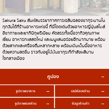
ทองหล่อ
บทความที่KOLแนะนำ
แกงกะหรี่ญี่ปุ่น
เอกมัย
ไก่ย่างเสียบไม้สไตล์ญี่ปุ่น
พร้อมพงษ์
Sakura Saku สัมผัสบรรยากาศการเฉลิมฉลองซากุระบานใน
ทุกวันได้ที่ร้านอาหารแห่งนี้ ที่นี่โดดเด่นด้วยอาหารญี่ปุ่นสไตล์
โซบะ/อุด้ง
อโศก
อิซากายะและยากินิกุพรีเมียม คัดสรรทั้งเนื้อวากิวคุณภาพ
ขนมหวานญี่ปุ่น
อารีย์
เยี่ยม อาหารทะเลสดใหม่ และเมนูแสนอร่อยอีกมากมาย พร้อม
เทมปุระ
สีลม
ด้วยสาเกและเครื่องดื่มหลากหลาย พร้อมเติมเต็มมื้ออาหาร
ด้วยความสดชื่น ราวกับอยู่ใต้ต้นซากุระที่กำลังผลิบาน
โอมากาเสะ
สาทร
ใจกลางเมือง
ร้านอาหารญี่ปุ่นระดับพรีเมียม
อ่อนนุช
ซาชิมิ/อาหารทะเล
พระราม 9
คูปอง
อาหารตะวันตกสไตล์ญี่ปุ่น
รัชดา
ปลาไหลย่าง
พระโขนง
รูปภาพอาหาร
เสน่ห์ของร้าน
ข้าวปั้นญี่ปุ่น
เพลินจิต
รูปภาพของร้าน
ข้อมูลร้านค้า
ปู
ชิดลม