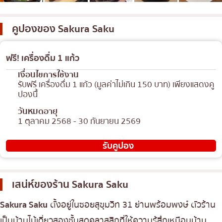
เบนโตะ/บริการส่งอาหารญี่ปุ่น
ภูเก็ต
คูปองของ
Sakura Saku
พัทยา
ธนิยะ
ฟรี! เครื่องดื่ม 1 แก้ว
พระราม 3
เงื่อนไขการใช้งาน
พระราม4
รับฟรี เครื่องดื่ม 1 แก้ว (มูลค่าไม่เกิน 150 บาท) เพียงแสดงคู
ปองนี้้
อื่นๆ
วันหมดอายุ
1 ตุลาคม 2568 - 30 กันยายน 2569
รับคูปอง
เสน่ห์ของร้าน
Sakura Saku
Sakura Saku
ตั้งอยู่ในซอยสุขุมวิท 31 ย่านพร้อมพงษ์ ตัวร้าน
เป็นบ้านไม้เดี่ยวสองชั้นสุดคลาสสิกที่ให้ความรู้สึกเหมือนบ้าน