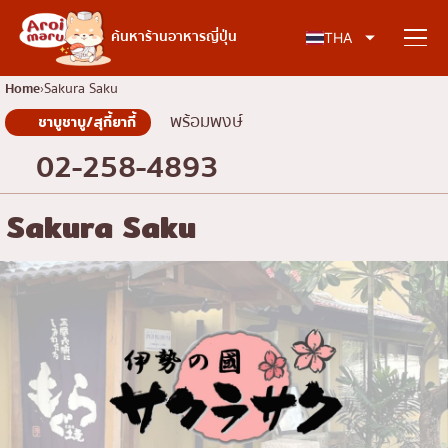
อาหารญี่ปุ่น
ค้นหาร้านอาหารญี่ปุ่น
THA
Home
Sakura Saku
พร้อมพงษ์
ชาบูชาบู/สุกี้ยากี้
ค้นหาร้านอาหาร
02-258-4893
ค้นหาตามประเภทอาหาร
Sakura Saku
ซูชิ
ค้นหาตามพื้นที่
ราเมง
อิซากายะ
เจริญกรุง
คอลัมน์ความรู้
ปิ้งย่างญี่ปุ่น/ยากินิกุ
ธนบุรี
คัตสึด้ง/ทงคัตสึ
สยาม
บทความพิเศษ
ชาบูชาบู/สุกี้ยากี้