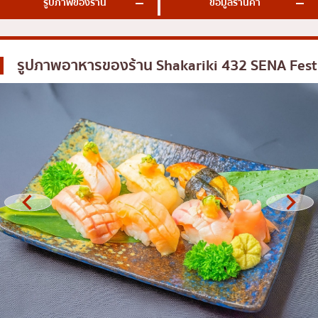
รูปภาพของร้าน
ข้อมูลร้านค้า
โอโคโนมิยากิ/เทปปันยากิ
บางนา
ด้ง (ข้าวหน้าต่างๆ)
นานา
รูปภาพอาหารของร้าน
Shakariki 432 SENA Fest
บุฟเฟต์
อุดมสุข
มิชลิน
ศรีราชา
สเต็ก
ไอคอนสยาม
ของทอดเสียบไม้
เซ็นทรัลเวิลด์
หม้อไฟญี่ปุ่น
นนทบุรี
ของย่างเสียบไม้/เครื่องในย่าง
เชียงใหม่
ร้านอาหารญี่ปุ่นแบบดั้งเดิม
ลาดพร้าว
ทาโกะยากิ
สมุทรปราการ
โอเด้ง/เมนูตุ๋นสไตล์ญี่ปุ่น
ปทุมธานี
อาหารชุด/อาหารญี่ปุ่นสไตล์โฮมคุกกิ้ง
สมุทรสาคร