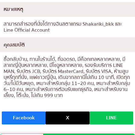
หมายเหตุ
สามารถสำรองที่นั่งได้ทางอินสตาแกรม Shakariki_bkk และ
Line Official Account
คุณสมบัติ
ซื้อกลับบ้าน, ทานในร้านได้, ที่จอดรถ, มีค็อกเทลหลากหลาย, มี
สาเกญี่ปุ่นหลากหลาย, มีโชจูหลากหลาย, รองรับบริการ LINE
MAN, รับบัตร JCB, รับบัตร MasterCard, รับบัตร VISA, ห้ามสูบ
บุหรี่ทุกที่นั่ง, เชฟชาวญี่ปุ่น, เดินจากสถานีไม่เกิน 10 นาที, เปิดทุก
วัน/ไม่มีวันหยุด, เหมาะสำหรับกลุ่ม 11–20 คน, เหมาะสำหรับกลุ่ม
6–10 คน, เหมาะสำหรับการต้อนรับแขกธุรกิจ, เหมาะสำหรับงาน
เลี้ยง, โต๊ะนั่ง, ไม่เกิน 999 บาท
Facebook
X
LINE