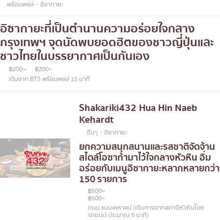
พร้อมพงษ์・อิซากายะ
อิซากายะที่เป็นตำนานความอร่อยใจกลาง
กรุงเทพฯ จุดนัดพบยอดฮิตของชาวญี่ปุ่นและ
ชาวไทยในบรรยากาศเป็นกันเอง
฿200~
฿200~
เดินจาก BTS พร้อมพงษ์ 15 นาที
Shakariki432 Hua Hin Naeb
Kehardt
อื่นๆ・อิซากายะ
ยกความสนุกสนานและรสชาติจัดจ้าน
สไตล์โอซาก้ามาไว้ใจกลางหัวหิน อิ่ม
อร่อยกับเมนูอิซากายะหลากหลายกว่า
150 รายการ
฿500~
฿500~
ถนน แนบเคหาสน์ (เดินทางจากสถานีหัวหินโดย
รถยนต์ ประมาณ 5 นาที)