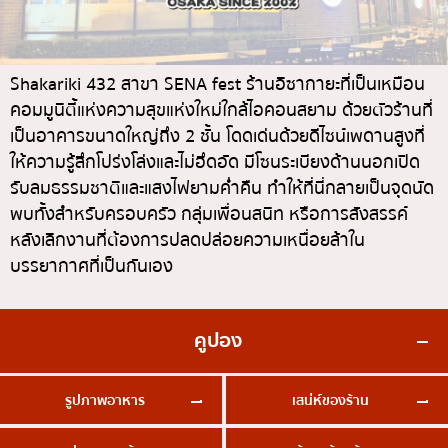
ทองหล่อ
บทความที่KOLแนะนำ
แกงกะหรี่ญี่ปุ่น
เอกมัย
ไก่ย่างเสียบไม้สไตล์ญี่ปุ่น
พร้อมพงษ์
Shakariki 432 สาขา SENA fest ร้านอิซากายะที่เป็นเหมือน
คอมมูนิตี้แห่งความสุขแห่งใหม่ใกล้ไอคอนสยาม ด้วยตัวร้านที่
โซบะ/อุด้ง
อโศก
เป็นอาคารขนาดใหญ่ถึง 2 ชั้น โดดเด่นด้วยดีไซน์เพดานสูงที่
ขนมหวานญี่ปุ่น
อารีย์
ให้ความรู้สึกโปร่งโล่งและไม่อึดอัด มีโซนระเบียงด้านนอกเปิด
เทมปุระ
สีลม
รับลมธรรมชาติและแสงไฟยามค่ำคืน ทำให้ที่นี่กลายเป็นจุดนัด
พบทั้งสำหรับครอบครัว กลุ่มเพื่อนสนิท หรือการสังสรรค์
โอมากาเสะ
สาทร
หลังเลิกงานที่ต้องการปลดปล่อยความเหนื่อยล้าใน
ร้านอาหารญี่ปุ่นระดับพรีเมียม
อ่อนนุช
บรรยากาศที่เป็นกันเอง
ซาชิมิ/อาหารทะเล
พระราม 9
อาหารตะวันตกสไตล์ญี่ปุ่น
รัชดา
คูปอง
ปลาไหลย่าง
พระโขนง
ข้าวปั้นญี่ปุ่น
รูปภาพอาหาร
เสน่ห์ของร้าน
เพลินจิต
ปู
ชิดลม