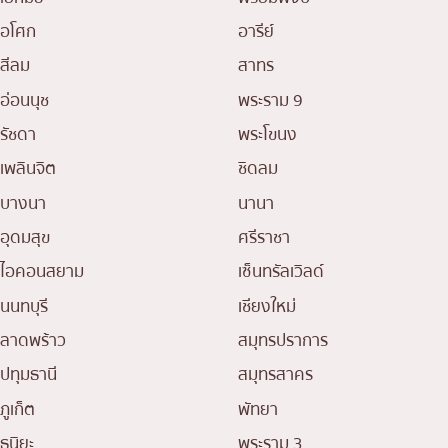
อโศก
อารีย์
สีลม
สาทร
อ่อนนุช
พระราม 9
รัชดา
พระโขนง
เพลินจิต
ชิดลม
บางนา
นานา
อุดมสุข
ศรีราชา
ไอคอนสยาม
เซ็นทรัลเวิลด์
นนทบุรี
เชียงใหม่
ลาดพร้าว
สมุทรปราการ
ปทุมธานี
สมุทรสาคร
ภูเก็ต
พัทยา
ธนิยะ
พระราม 3