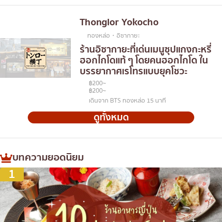
Thonglor Yokocho
ทองหล่อ・อิซากายะ
ร้านอิซากายะที่เด่นเมนูซุปแกงกะหรี่
ฮอกไกโดแท้ ๆ โดยคนฮอกไกโด ใน
บรรยากาศเรโทรแบบยุคโชวะ
฿200~
฿200~
เดินจาก BTS ทองหล่อ 15 นาที
ดูทั้งหมด
บทความยอดนิยม
1