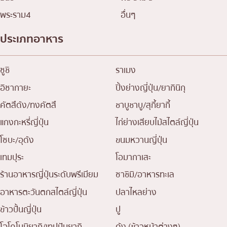
พระราม4
อื่นๆ
ประเภทอาหาร
ซูชิ
ราเมง
อิซากายะ
ปิ้งย่างญี่ปุ่น/ยากินิกุ
คัตสึด้ง/ทงคัตสึ
ชาบูชาบู/สุกี้ยากี้
แกงกะหรี่ญี่ปุ่น
ไก่ย่างเสียบไม้สไตล์ญี่ปุ่น
โซบะ/อุด้ง
ขนมหวานญี่ปุ่น
เทมปุระ
โอมากาเสะ
ร้านอาหารญี่ปุ่นระดับพรีเมียม
ซาชิมิ/อาหารทะเล
อาหารตะวันตกสไตล์ญี่ปุ่น
ปลาไหลย่าง
ข้าวปั้นญี่ปุ่น
ปู