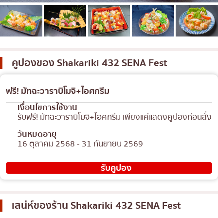
เบนโตะ/บริการส่งอาหารญี่ปุ่น
ภูเก็ต
พัทยา
ธนิยะ
คูปองของ
Shakariki 432 SENA Fest
พระราม 3
พระราม4
ฟรี! มัทฉะวาราบิโมจิ+ไอศกรีม
อื่นๆ
เงื่อนไขการใช้งาน
รับฟรี! มัทฉะวาราบิโมจิ+ไอศกรีม เพียงแค่แสดงคูปองก่อนสั่ง
วันหมดอายุ
16 ตุลาคม 2568 - 31 กันยายน 2569
รับคูปอง
เสน่ห์ของร้าน
Shakariki 432 SENA Fest