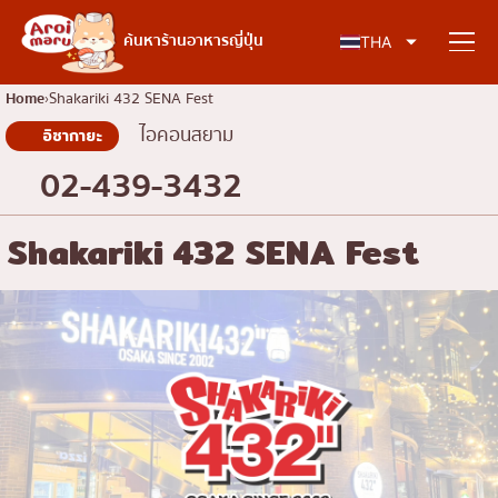
อาหารญี่ปุ่น
ค้นหาร้านอาหารญี่ปุ่น
THA
Home
Shakariki 432 SENA Fest
ไอคอนสยาม
อิซากายะ
ค้นหาร้านอาหาร
02-439-3432
ค้นหาตามประเภทอาหาร
Shakariki 432 SENA Fest
ซูชิ
ค้นหาตามพื้นที่
ราเมง
อิซากายะ
เจริญกรุง
คอลัมน์ความรู้
ปิ้งย่างญี่ปุ่น/ยากินิกุ
ธนบุรี
คัตสึด้ง/ทงคัตสึ
สยาม
บทความพิเศษ
ชาบูชาบู/สุกี้ยากี้