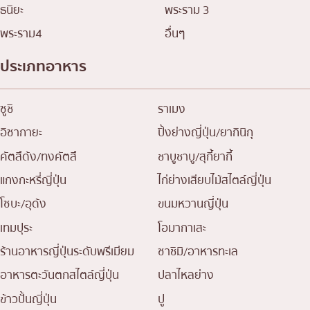
ธนิยะ
พระราม 3
พระราม4
อื่นๆ
ประเภทอาหาร
ซูชิ
ราเมง
อิซากายะ
ปิ้งย่างญี่ปุ่น/ยากินิกุ
คัตสึด้ง/ทงคัตสึ
ชาบูชาบู/สุกี้ยากี้
แกงกะหรี่ญี่ปุ่น
ไก่ย่างเสียบไม้สไตล์ญี่ปุ่น
โซบะ/อุด้ง
ขนมหวานญี่ปุ่น
เทมปุระ
โอมากาเสะ
ร้านอาหารญี่ปุ่นระดับพรีเมียม
ซาชิมิ/อาหารทะเล
อาหารตะวันตกสไตล์ญี่ปุ่น
ปลาไหลย่าง
ข้าวปั้นญี่ปุ่น
ปู