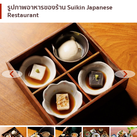
รูปภาพอาหารของร้าน
Suikin Japanese
โอโคโนมิยากิ/เทปปันยากิ
บางนา
Restaurant
ด้ง (ข้าวหน้าต่างๆ)
นานา
บุฟเฟต์
อุดมสุข
มิชลิน
ศรีราชา
สเต็ก
ไอคอนสยาม
ของทอดเสียบไม้
เซ็นทรัลเวิลด์
หม้อไฟญี่ปุ่น
นนทบุรี
ของย่างเสียบไม้/เครื่องในย่าง
เชียงใหม่
ร้านอาหารญี่ปุ่นแบบดั้งเดิม
ลาดพร้าว
ทาโกะยากิ
สมุทรปราการ
โอเด้ง/เมนูตุ๋นสไตล์ญี่ปุ่น
ปทุมธานี
อาหารชุด/อาหารญี่ปุ่นสไตล์โฮมคุกกิ้ง
สมุทรสาคร