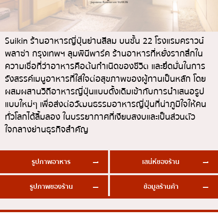
ทองหล่อ
บทความที่KOLแนะนำ
แกงกะหรี่ญี่ปุ่น
เอกมัย
ไก่ย่างเสียบไม้สไตล์ญี่ปุ่น
พร้อมพงษ์
Suikin ร้านอาหารญี่ปุ่นย่านสีลม บนชั้น 22 โรงแรมคราวน์
พลาซ่า กรุงเทพฯ ลุมพินีพาร์ค ร้านอาหารที่หยั่งรากลึกใน
โซบะ/อุด้ง
อโศก
ความเชื่อที่ว่าอาหารคือต้นกำเนิดของชีวิต และยึดมั่นในการ
ขนมหวานญี่ปุ่น
อารีย์
รังสรรค์เมนูอาหารที่ใส่ใจต่อสุขภาพของผู้ทานเป็นหลัก โดย
เทมปุระ
สีลม
ผสมผสานวิถีอาหารญี่ปุ่นแบบดั้งเดิมเข้ากับการนำเสนอรูป
แบบใหม่ๆ เพื่อส่งต่อวัฒนธรรมอาหารญี่ปุ่นที่น่าภูมิใจให้คน
โอมากาเสะ
สาทร
ทั่วโลกได้ลิ้มลอง ในบรรยากาศที่เงียบสงบและเป็นส่วนตัว
ร้านอาหารญี่ปุ่นระดับพรีเมียม
อ่อนนุช
ใจกลางย่านธุรกิจสำคัญ
ซาชิมิ/อาหารทะเล
พระราม 9
อาหารตะวันตกสไตล์ญี่ปุ่น
รัชดา
รูปภาพอาหาร
เสน่ห์ของร้าน
ปลาไหลย่าง
พระโขนง
รูปภาพของร้าน
ข้อมูลร้านค้า
ข้าวปั้นญี่ปุ่น
เพลินจิต
ปู
ชิดลม