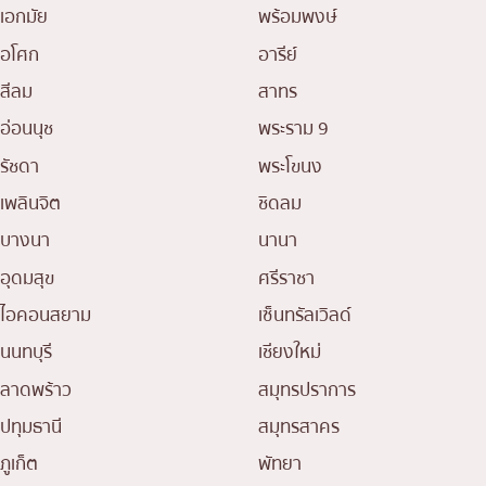
เอกมัย
พร้อมพงษ์
อโศก
อารีย์
สีลม
สาทร
อ่อนนุช
พระราม 9
รัชดา
พระโขนง
เพลินจิต
ชิดลม
บางนา
นานา
อุดมสุข
ศรีราชา
ไอคอนสยาม
เซ็นทรัลเวิลด์
นนทบุรี
เชียงใหม่
ลาดพร้าว
สมุทรปราการ
ปทุมธานี
สมุทรสาคร
ภูเก็ต
พัทยา