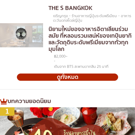
THE S BANGKOK
เจริญกรุง・ร้านอาหารญี่ปุ่นระดับพรีเมียม・อาหาร
ตะวันตกสไตล์ญี่ปุ่น
นิยามใหม่ของอาหารอิตาเลียนร่วม
สมัย ที่หลอมรวมเสน่ห์ของเทปันยากิ
และวัตถุดิบระดับพรีเมียมจากทั่วทุก
มุมโลก
฿2,000~
-
เดินจาก BTS สะพานตากสิน 25 นาที
ดูทั้งหมด
บทความยอดนิยม
1