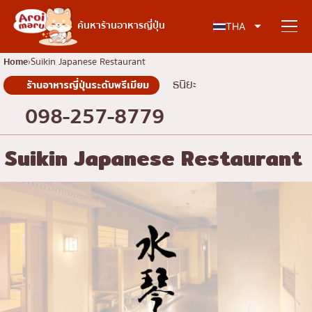
อาหารญี่ปุ่น
ค้นหาร้านอาหารญี่ปุ่น
THA
Home
Suikin Japanese Restaurant
ธนิยะ
ร้านอาหารญี่ปุ่นระดับพรีเมียม
ค้นหาร้านอาหาร
098-257-8779
ค้นหาตามประเภทอาหาร
Suikin Japanese Restaurant
ซูชิ
ค้นหาตามพื้นที่
ราเมง
อิซากายะ
เจริญกรุง
คอลัมน์ความรู้
ปิ้งย่างญี่ปุ่น/ยากินิกุ
ธนบุรี
คัตสึด้ง/ทงคัตสึ
สยาม
บทความพิเศษ
ชาบูชาบู/สุกี้ยากี้