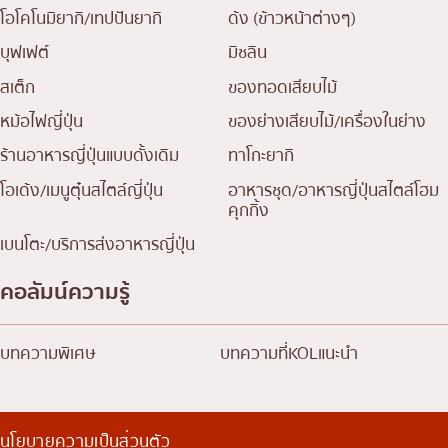
โอโคโนมิยากิ/เทปปันยากิ
ด้ง (ข้าวหน้าต่างๆ)
บุฟเฟต์
มิชลิน
สเต็ก
ของทอดเสียบไม้
หม้อไฟญี่ปุ่น
ของย่างเสียบไม้/เครื่องในย่าง
ร้านอาหารญี่ปุ่นแบบดั้งเดิม
ทาโกะยากิ
โอเด้ง/เมนูตุ๋นสไตล์ญี่ปุ่น
อาหารชุด/อาหารญี่ปุ่นสไตล์โฮม
คุกกิ้ง
เบนโตะ/บริการส่งอาหารญี่ปุ่น
คอลัมน์ความรู้
บทความพิเศษ
บทความที่KOLแนะนำ
นโยบายความเป็นส่วนตัว