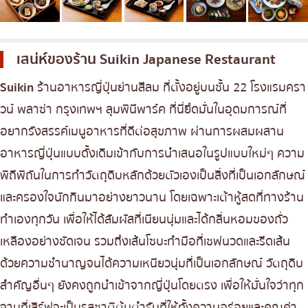
เบนโตะ/บริการส่งอาหารญี่ปุ่น
ภูเก็ต
พัทยา
เสน่ห์ของร้าน
Suikin Japanese Restaurant
ธนิยะ
Suikin
ร้านอาหารญี่ปุ่นย่านสีลม ที่ตั้งอยู่บนชั้น 22 โรงแรมครา
พระราม 3
วน์ พลาซ่า กรุงเทพฯ ลุมพินีพาร์ค ที่นี่ยึดมัั่นในอุดมการณ์ที่
พระราม4
อยากรังสรรค์เมนูอาหารที่ดีต่อสุขภาพ ผ่านการผสมผสาน
อื่นๆ
อาหารญี่ปุ่นแบบดั้งเดิมเข้ากับการนำเสนอในรูปแบบใหม่ๆ ความ
พิถีพิถันในการทำวัตถุดิบหลักด้วยตัวเองเป็นสิ่งที่เป็นเอกลักษณ์
และครองใจนักกินมาอย่างยาวนาน โดยเฉพาะเต้าหู้สดที่ทางร้าน
ทำเองทุกวัน เพื่อให้ได้สัมผัสที่เนียนนุ่มและได้กลิ่นหอมของถั่ว
เหลืองอย่างชัดเจน รวมถึงเส้นโซบะทำมือที่เชฟนวดและรีดเส้น
ด้วยความชำนาญจนได้ความเหนียวนุ่มที่เป็นเอกลักษณ์ วัตถุดิบ
สำคัญอื่นๆ ยังคงถูกนำเข้าจากญี่ปุ่นโดยตรง เพื่อให้มั่นใจว่าทุก
จานที่เสิร์ฟจะเป็นรสชาติต้นตำรับที่ให้ทั้งความอร่อยและคุณค่า