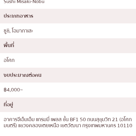
Sushi Misaki-Nobu
ประเภทอาหาร
ซูชิ, โอมากาเสะ
พื้นที่
อโศก
งบประมาณต่อคน
฿4,000~
ที่อยู่
อาคารจีเอ็มเอ็ม แกรมมี่ เพลส ชั้น BF1 50 ถนนสุขุมวิท 21 (อโศก
มนตรี) แขวงคลองเตยเหนือ เขตวัฒนา กรุงเทพมหานคร 10110