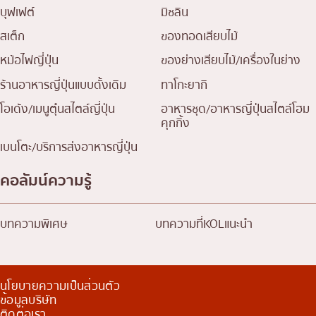
บุฟเฟต์
มิชลิน
สเต็ก
ของทอดเสียบไม้
หม้อไฟญี่ปุ่น
ของย่างเสียบไม้/เครื่องในย่าง
ร้านอาหารญี่ปุ่นแบบดั้งเดิม
ทาโกะยากิ
โอเด้ง/เมนูตุ๋นสไตล์ญี่ปุ่น
อาหารชุด/อาหารญี่ปุ่นสไตล์โฮม
คุกกิ้ง
เบนโตะ/บริการส่งอาหารญี่ปุ่น
คอลัมน์ความรู้
บทความพิเศษ
บทความที่KOLแนะนำ
นโยบายความเป็นส่วนตัว
ข้อมูลบริษัท
ติดต่อเรา