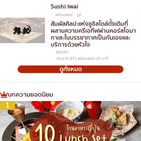
Sushi Iwai
พร้อมพงษ์・ซูชิ
สัมผัสศิลปะแห่งซูชิสไตล์ดั้งเดิมที่
ผสานความครีเอทีฟผ่านคอร์สโอมา
กาเสะในบรรยากาศเป็นกันเองและ
บริการด้วยหัวใจ
฿3500~
เดินจาก BTS พร้อมพงษ์ 20 นาที
ดูทั้งหมด
บทความยอดนิยม
1