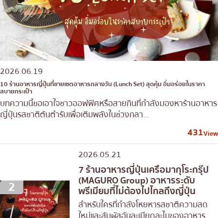
2026.06.19
10 ร้านอาหารญี่ปุ่นที่ขายเซตอาหารกลางวัน (Lunch Set) สุดคุ้ม อิ่มอร่อยในราคา
สบายกระเป๋า
บทความนี้ขอเอาใจชาวออฟฟิศหรือสายกินที่กำลังมองหาร้านอาหาร
ญี่ปุ่นรสชาติต้นตำรับเพื่อเติมพลังในช่วงกลา...
431
View
2026.05.21
7 ร้านอาหารญี่ปุ่นเครือมากุโระกรุ๊ป
(MAGURO Group) อาหารระดับ
2
พรีเมียมที่ไม่ต้องไปไกลถึงญี่ปุ่น
สำหรับใครที่กำลังโหยหารสชาติความสด
ใหม่และสัมผัสอันละเมียดละไมของอาหาร