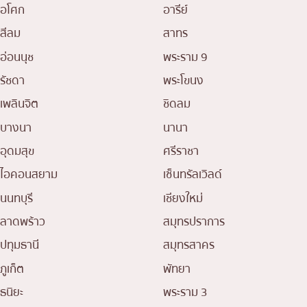
อโศก
อารีย์
สีลม
สาทร
อ่อนนุช
พระราม 9
รัชดา
พระโขนง
เพลินจิต
ชิดลม
บางนา
นานา
อุดมสุข
ศรีราชา
ไอคอนสยาม
เซ็นทรัลเวิลด์
นนทบุรี
เชียงใหม่
ลาดพร้าว
สมุทรปราการ
ปทุมธานี
สมุทรสาคร
ภูเก็ต
พัทยา
ธนิยะ
พระราม 3