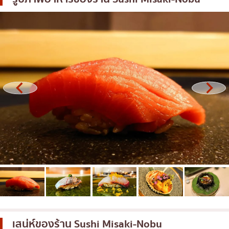
โอโคโนมิยากิ/เทปปันยากิ
บางนา
ด้ง (ข้าวหน้าต่างๆ)
นานา
บุฟเฟต์
อุดมสุข
มิชลิน
ศรีราชา
สเต็ก
ไอคอนสยาม
ของทอดเสียบไม้
เซ็นทรัลเวิลด์
หม้อไฟญี่ปุ่น
นนทบุรี
ของย่างเสียบไม้/เครื่องในย่าง
เชียงใหม่
ร้านอาหารญี่ปุ่นแบบดั้งเดิม
ลาดพร้าว
ทาโกะยากิ
สมุทรปราการ
โอเด้ง/เมนูตุ๋นสไตล์ญี่ปุ่น
ปทุมธานี
อาหารชุด/อาหารญี่ปุ่นสไตล์โฮมคุกกิ้ง
สมุทรสาคร
เสน่ห์ของร้าน
Sushi Misaki-Nobu