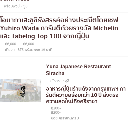
พร้อมพงษ์・ซูชิ
โอมากาเสะซูชิรังสรรค์อย่างประณีตโดยเชฟ
Yuhiro Wada การันตีด้วยรางวัล Michelin
และ Tabelog Top 100 จากญี่ปุ่น
฿6,000~
฿6,000~
เดินจาก BTS พร้อมพงษ์ 15 นาที
Yuna Japanese Restaurant
Siracha
ศรีราชา・ซูชิ
อาหารญี่ปุ่นร้านดังจากกรุงเทพฯ กา
รันตีความอร่อยกว่า 10 ปี ส่งตรง
ความสดใหม่ถึงศรีราชา
฿200~
฿200~
ซอย ศรีราชานคร 3