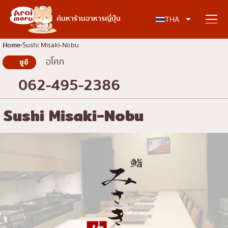
อาหารญี่ปุ่น
ค้นหาร้านอาหารญี่ปุ่น
THA
Home
Sushi Misaki-Nobu
อโศก
ซูชิ
ค้นหาร้านอาหาร
062-495-2386
ค้นหาตามประเภทอาหาร
Sushi Misaki-Nobu
ซูชิ
ค้นหาตามพื้นที่
ราเมง
อิซากายะ
เจริญกรุง
คอลัมน์ความรู้
ปิ้งย่างญี่ปุ่น/ยากินิกุ
ธนบุรี
คัตสึด้ง/ทงคัตสึ
สยาม
บทความพิเศษ
ชาบูชาบู/สุกี้ยากี้