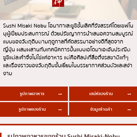
ทองหล่อ
บทความที่KOLแนะนำ
แกงกะหรี่ญี่ปุ่น
เอกมัย
ไก่ย่างเสียบไม้สไตล์ญี่ปุ่น
พร้อมพงษ์
Sushi Misaki Nobu โอมากาเสะซูชิชั้นเลิศที่รังสรรค์โดยเชฟโน
บุผู้เปี่ยมประสบการณ์ ด้วยปรัชญาการนำเสนอความสมบูรณ์
โซบะ/อุด้ง
อโศก
แบบของวัตถุดิบตามฤดูกาลที่คัดสรรมาอย่างดีที่สุดจาก
ขนมหวานญี่ปุ่น
อารีย์
ญี่ปุ่น ผสมผสานกับเทคนิคการปั้นแบบเอโดมาเอะอันประณีต
เทมปุระ
สีลม
ซูชิแต่ละคำจึงไม่ใช่แค่อาหาร แต่คือศิลปะที่สื่อถึงรสชาติแท้ๆ
และเรื่องราวของวัตถุดิบชั้นเยี่ยมในบรรยากาศส่วนตัวและสง่า
โอมากาเสะ
สาทร
งาม
ร้านอาหารญี่ปุ่นระดับพรีเมียม
อ่อนนุช
ซาชิมิ/อาหารทะเล
พระราม 9
รูปภาพอาหาร
เสน่ห์ของร้าน
อาหารตะวันตกสไตล์ญี่ปุ่น
รัชดา
รูปภาพของร้าน
ข้อมูลร้านค้า
ปลาไหลย่าง
พระโขนง
ข้าวปั้นญี่ปุ่น
เพลินจิต
ปู
ชิดลม
รูปภาพอาหารของร้าน
Sushi Misaki-Nobu