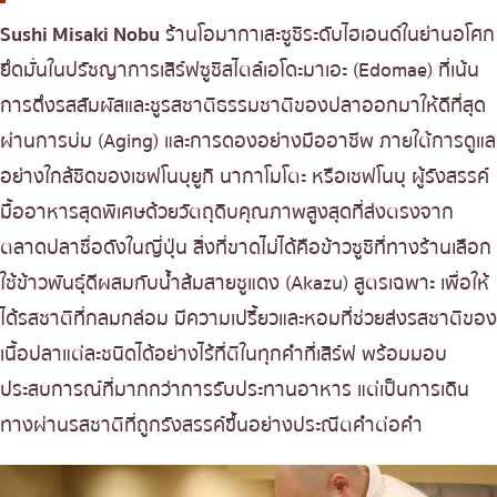
เบนโตะ/บริการส่งอาหารญี่ปุ่น
ภูเก็ต
Sushi Misaki Nobu
ร้านโอมากาเสะซูชิระดับไฮเอนด์ในย่านอโศก
พัทยา
ยึดมั่นในปรัชญาการเสิร์ฟซูชิสไตล์เอโดะมาเอะ (Edomae) ที่เน้น
ธนิยะ
การดึงรสสัมผัสและชูรสชาติธรรมชาติของปลาออกมาให้ดีที่สุด
ผ่านการบ่ม (Aging) และการดองอย่างมืออาชีพ ภายใต้การดูแล
พระราม 3
อย่างใกล้ชิดของเชฟโนบุยูกิ นากาโมโตะ หรือเชฟโนบุ ผู้รังสรรค์
พระราม4
มื้ออาหารสุดพิเศษด้วยวัตถุดิบคุณภาพสูงสุดที่ส่งตรงจาก
อื่นๆ
ตลาดปลาชื่อดังในญี่ปุ่น สิ่งที่ขาดไม่ได้คือข้าวซูชิที่ทางร้านเลือก
ใช้ข้าวพันธุ์ดีผสมกับน้ำส้มสายชูแดง (Akazu) สูตรเฉพาะ เพื่อให้
ได้รสชาติที่กลมกล่อม มีความเปรี้ยวและหอมที่ช่วยส่งรสชาติของ
เนื้อปลาแต่ละชนิดได้อย่างไร้ที่ติในทุกคำที่เสิร์ฟ พร้อมมอบ
ประสบการณ์ที่มากกว่าการรับประทานอาหาร แต่เป็นการเดิน
ทางผ่านรสชาติที่ถูกรังสรรค์ขึ้นอย่างประณีตคำต่อคำ