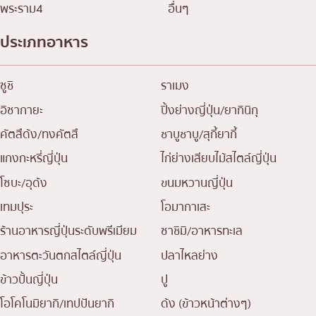
พระราม4
อื่นๆ
ประเภทอาหาร
ซูชิ
ราเมง
อิซากายะ
ปิ้งย่างญี่ปุ่น/ยากินิกุ
คัตสึด้ง/ทงคัตสึ
ชาบูชาบู/สุกี้ยากี้
แกงกะหรี่ญี่ปุ่น
ไก่ย่างเสียบไม้สไตล์ญี่ปุ่น
โซบะ/อุด้ง
ขนมหวานญี่ปุ่น
เทมปุระ
โอมากาเสะ
ร้านอาหารญี่ปุ่นระดับพรีเมียม
ซาชิมิ/อาหารทะเล
อาหารตะวันตกสไตล์ญี่ปุ่น
ปลาไหลย่าง
ข้าวปั้นญี่ปุ่น
ปู
โอโคโนมิยากิ/เทปปันยากิ
ด้ง (ข้าวหน้าต่างๆ)