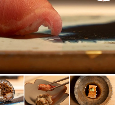
เซ็นทรัลเวิลด์
นนทบุรี
เชียงใหม่
ลาดพร้าว
งในย่าง
สมุทรปราการ
งเดิม
ปทุมธานี
สมุทรสาคร
่น
ภูเก็ต
สไตล์โฮมคุกกิ้ง
พัทยา
ญี่ปุ่น
ธนิยะ
พระราม 3
พระราม4
อื่นๆ