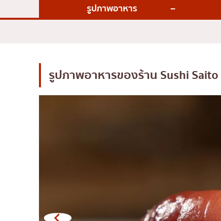
ไก่ย่างเสียบไม้สไตล์ญี่ปุ
รูปภาพอาหาร
โซบะ/อุด้ง
ขนมหวานญี่ปุ่น
เทมปุระ
โอมากาเสะ
รูปภาพอาหารของร้าน
Sushi Saito
ร้านอาหารญี่ปุ่นระดับพ
ซาชิมิ/อาหารทะเล
อาหารตะวันตกสไตล์ญี่ป
ปลาไหลย่าง
ข้าวปั้นญี่ปุ่น
ปู
โอโคโนมิยากิ/เทปปันยา
ด้ง (ข้าวหน้าต่างๆ)
บุฟเฟต์