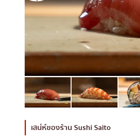
มิชลิน
สเต็ก
ของทอดเสียบไม้
หม้อไฟญี่ปุ่น
ของย่างเสียบไม้/เครื่อ
ร้านอาหารญี่ปุ่นแบบดั้
ทาโกะยากิ
โอเด้ง/เมนูตุ๋นสไตล์ญี่ปุ
อาหารชุด/อาหารญี่ปุ่น
เบนโตะ/บริการส่งอาหาร
เสน่ห์ของร้าน
Sushi Saito