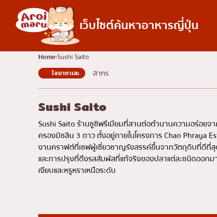
เว็บไซต์ค้นหาอาหารญี่ปุ่น
อาหารญี่ปุ่น
Home
Sushi Saito
สาทร
โอมากาเสะ
ค้นหาร้านอาหาร
ค้นหาตามประเภทอ
ซูชิ
Sushi Saito
ราเมง
Sushi Saito ร้านซูชิพรีเมียมที่สานต่อตำนานความอร่อยจาก
อิซากายะ
ครองมิชลิน 3 ดาว ตั้งอยู่ภายในโครงการ Chao Phraya Estate
งานคราฟต์ที่เชฟผู้เชี่ยวชาญรังสรรค์ขึ้นจากวัตถุดิบที่ดี
ปิ้งย่างญี่ปุ่น/ยากินิกุ
และการปรุงที่ดึงรสสัมผัสที่แท้จริงของปลาแต่ละชนิดออก
คัตสึด้ง/ทงคัตสึ
เงียบและหรูหราเหนือระดับ
ชาบูชาบู/สุกี้ยากี้
แกงกะหรี่ญี่ปุ่น