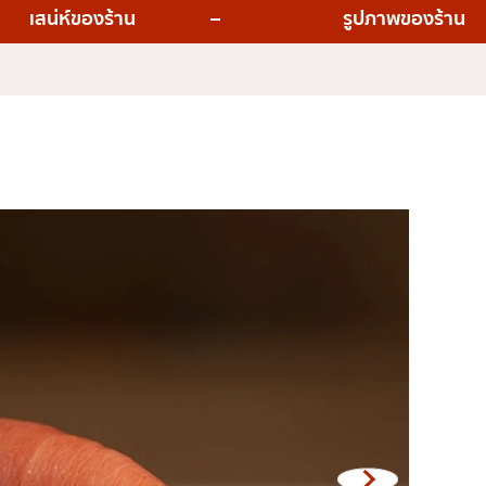
่น
อารีย์
เสน่ห์ของร้าน
รูปภาพของร้าน
สีลม
สาทร
อ่อนนุช
พระราม 9
รีเมียม
รัชดา
พระโขนง
ุ่น
เพลินจิต
ชิดลม
บางนา
นานา
กิ
อุดมสุข
ศรีราชา
ไอคอนสยาม