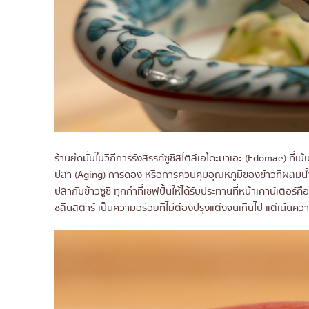
ร้านยึดมั่นในวิถีการรังสรรค์ซูชิสไตล์เอโดะมาเอะ (Edomae) ที่เ
ปลา (Aging) การดอง หรือการควบคุมอุณหภูมิของข้าวที่ผสมน้ำส
ปลากับข้าวซูชิ ทุกคำที่เชฟปั้นให้ได้รับประทานที่หน้าเคาน์เตอ
ชลินสตาร์ เป็นความอร่อยที่ไม่ต้องปรุงแต่งจนเกืนไป แต่เน้นความ