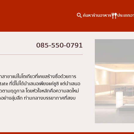
ค้นหาร้านอาหาร
ประเภทอ
085-550-0791
าหาร
ค้นหาตามพื้นที่
คอลัมน์ความรู้
เจริญกรุง
บทความพิเศษ
ธนบุรี
บทความที่KOLแนะนำ
สาขาแม่ในโตเกียวที่เคยสร้างชื่อด้วยการ
สยาม
 ที่นี่ไม่ได้นำเสนอเพียงแค่ซูชิ แต่นำเสนอ
ที่สุดตามฤดูกาล โดยหัวใจหลักคือความสดใหม่
ทองหล่อ
มาอย่างลุ่มลึก ท่ามกลางบรรยากาศที่สงบ
เอกมัย
พร้อมพงษ์
อโศก