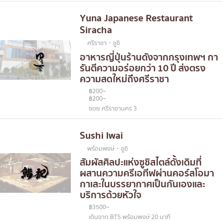
Yuna Japanese Restaurant
Siracha
ศรีราชา・ซูชิ
อาหารญี่ปุ่นร้านดังจากกรุงเทพฯ กา
รันตีความอร่อยกว่า 10 ปี ส่งตรง
ความสดใหม่ถึงศรีราชา
฿200~
฿200~
ซอย ศรีราชานคร 3
Sushi Iwai
พร้อมพงษ์・ซูชิ
สัมผัสศิลปะแห่งซูชิสไตล์ดั้งเดิมที่
ผสานความครีเอทีฟผ่านคอร์สโอมา
กาเสะในบรรยากาศเป็นกันเองและ
บริการด้วยหัวใจ
฿3500~
เดินจาก BTS พร้อมพงษ์ 20 นาที