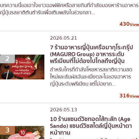
บทความนี้ขอเอาใจชาวออฟฟิศหรือสายกินที่กำลังมองหาร้านอาหาร
ญี่ปุ่นรสชาติต้นตำรับเพื่อเติมพลังในช่วงกลา...
430
View
2026.05.21
7 ร้านอาหารญี่ปุ่นเครือมากุโระกรุ๊ป
(MAGURO Group) อาหารระดับ
2
พรีเมียมที่ไม่ต้องไปไกลถึงญี่ปุ่น
สำหรับใครที่กำลังโหยหารสชาติความสด
ใหม่และสัมผัสอันละเมียดละไมของอาหาร
ญี่ปุ่นระดับพรีเมียม แต่ไม่อยาก...
316
View
2026.05.13
10 ร้านแซนด์วิชทอดไส้ทะลัก (Age
Sando) แซนด์วิชสไตล์ญี่ปุ่นหน้าตา
3
หน้าทาน