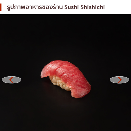
รูปภาพอาหารของร้าน
Sushi Shishichi
โอโคโนมิยากิ/เทปปันยากิ
บางนา
ด้ง (ข้าวหน้าต่างๆ)
นานา
บุฟเฟต์
อุดมสุข
มิชลิน
ศรีราชา
สเต็ก
ไอคอนสยาม
ของทอดเสียบไม้
เซ็นทรัลเวิลด์
หม้อไฟญี่ปุ่น
นนทบุรี
ของย่างเสียบไม้/เครื่องในย่าง
เชียงใหม่
ร้านอาหารญี่ปุ่นแบบดั้งเดิม
ลาดพร้าว
ทาโกะยากิ
สมุทรปราการ
โอเด้ง/เมนูตุ๋นสไตล์ญี่ปุ่น
ปทุมธานี
อาหารชุด/อาหารญี่ปุ่นสไตล์โฮมคุกกิ้ง
สมุทรสาคร