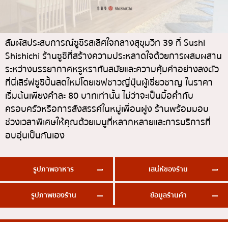
ทองหล่อ
บทความที่KOLแนะนำ
แกงกะหรี่ญี่ปุ่น
เอกมัย
ไก่ย่างเสียบไม้สไตล์ญี่ปุ่น
พร้อมพงษ์
สัมผัสประสบการณ์ซูชิรสเลิศใจกลางสุขุมวิท 39 ที่ Sushi
Shishichi ร้านซูชิที่สร้างความประหลาดใจด้วยการผสมผสาน
โซบะ/อุด้ง
อโศก
ระหว่างบรรยากาศหรูหราทันสมัยและความคุ้มค่าอย่างลงตัว
ขนมหวานญี่ปุ่น
อารีย์
ที่นี่เสิร์ฟซูชิปั้นสดใหม่โดยเชฟชาวญี่ปุ่นผู้เชี่ยวชาญ ในราคา
เทมปุระ
สีลม
เริ่มต้นเพียงคำละ 80 บาทเท่านั้น ไม่ว่าจะเป็นมื้อค่ำกับ
ครอบครัวหรือการสังสรรค์ในหมู่เพื่อนฝูง ร้านพร้อมมอบ
โอมากาเสะ
สาทร
ช่วงเวลาพิเศษให้คุณด้วยเมนูที่หลากหลายและการบริการที่
ร้านอาหารญี่ปุ่นระดับพรีเมียม
อ่อนนุช
อบอุ่นเป็นกันเอง
ซาชิมิ/อาหารทะเล
พระราม 9
อาหารตะวันตกสไตล์ญี่ปุ่น
รัชดา
รูปภาพอาหาร
เสน่ห์ของร้าน
ปลาไหลย่าง
พระโขนง
รูปภาพของร้าน
ข้อมูลร้านค้า
ข้าวปั้นญี่ปุ่น
เพลินจิต
ปู
ชิดลม