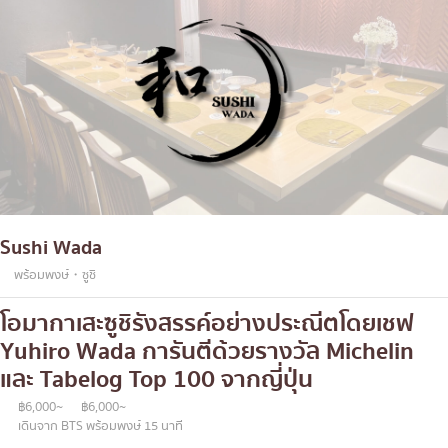
Sushi Wada
พร้อมพงษ์・ซูชิ
โอมากาเสะซูชิรังสรรค์อย่างประณีตโดยเชฟ
Yuhiro Wada การันตีด้วยรางวัล Michelin
และ Tabelog Top 100 จากญี่ปุ่น
฿6,000~
฿6,000~
เดินจาก BTS พร้อมพงษ์ 15 นาที