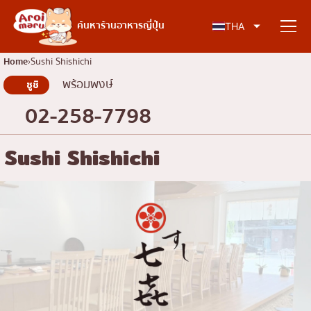
อาหารญี่ปุ่น
ค้นหาร้านอาหารญี่ปุ่น
THA
Home
Sushi Shishichi
พร้อมพงษ์
ซูชิ
ค้นหาร้านอาหาร
02-258-7798
ค้นหาตามประเภทอาหาร
Sushi Shishichi
ซูชิ
ค้นหาตามพื้นที่
ราเมง
อิซากายะ
เจริญกรุง
คอลัมน์ความรู้
ปิ้งย่างญี่ปุ่น/ยากินิกุ
ธนบุรี
คัตสึด้ง/ทงคัตสึ
สยาม
บทความพิเศษ
ชาบูชาบู/สุกี้ยากี้