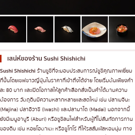
เบนโตะ/บริการส่งอาหารญี่ปุ่น
ภูเก็ต
พัทยา
ธนิยะ
พระราม 3
พระราม4
เสน่ห์ของร้าน
Sushi Shishichi
อื่นๆ
Sushi Shishichi
ร้านซูชิที่จะมอบประสบการณ์ซูชิคุณภาพเยี่ยม
ที่ปั้นโดยเชฟชาวญี่ปุ่นในราคาที่เข้าถึงได้ง่าย โดยเริ่มต้นเพียงคำ
ละ 80 บาท และเปิดโอกาสให้ลูกค้าเลือกสั่งเป็นคำได้ตามความ
ต้องการ วัตถุดิบมีความหลากหลายและสดใหม่ เช่น ปลาเมจินะ
(Mejina) ปลาอิวาชิ (Iwashi) และปลามาได (Madai) นอกจากนี้
ยังมีเมนูอาบูริ (Aburi) หรือซูชิลนไฟสำหรับผู้ที่ไม่สันทัดการทาน
ของดิบ เช่น หอยโฮตาเตะ หรือชูโทโร่ ที่ให้รสสัมผัสหอมนุ่ม ทาง