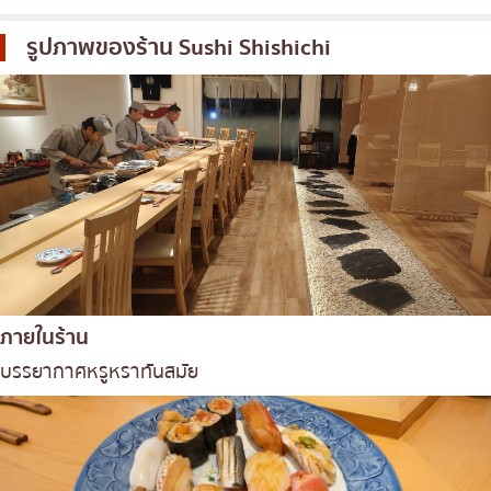
รูปภาพของร้าน
Sushi Shishichi
ภายในร้าน
บรรยากาศหรูหราทันสมัย