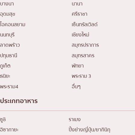
บางนา
นานา
อุดมสุข
ศรีราชา
ไอคอนสยาม
เซ็นทรัลเวิลด์
นนทบุรี
เชียงใหม่
ลาดพร้าว
สมุทรปราการ
ปทุมธานี
สมุทรสาคร
ภูเก็ต
พัทยา
ธนิยะ
พระราม 3
พระราม4
อื่นๆ
ประเภทอาหาร
ซูชิ
ราเมง
อิซากายะ
ปิ้งย่างญี่ปุ่น/ยากินิกุ