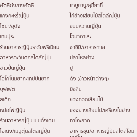
คัตสึด้ง/ทงคัตสึ
ชาบูชาบู/สุกี้ยากี้
แกงกะหรี่ญี่ปุ่น
ไก่ย่างเสียบไม้สไตล์ญี่ปุ่น
โซบะ/อุด้ง
ขนมหวานญี่ปุ่น
เทมปุระ
โอมากาเสะ
ร้านอาหารญี่ปุ่นระดับพรีเมียม
ซาชิมิ/อาหารทะเล
อาหารตะวันตกสไตล์ญี่ปุ่น
ปลาไหลย่าง
ข้าวปั้นญี่ปุ่น
ปู
โอโคโนมิยากิ/เทปปันยากิ
ด้ง (ข้าวหน้าต่างๆ)
บุฟเฟต์
มิชลิน
สเต็ก
ของทอดเสียบไม้
หม้อไฟญี่ปุ่น
ของย่างเสียบไม้/เครื่องในย่าง
ร้านอาหารญี่ปุ่นแบบดั้งเดิม
ทาโกะยากิ
โอเด้ง/เมนูตุ๋นสไตล์ญี่ปุ่น
อาหารชุด/อาหารญี่ปุ่นสไตล์โฮม