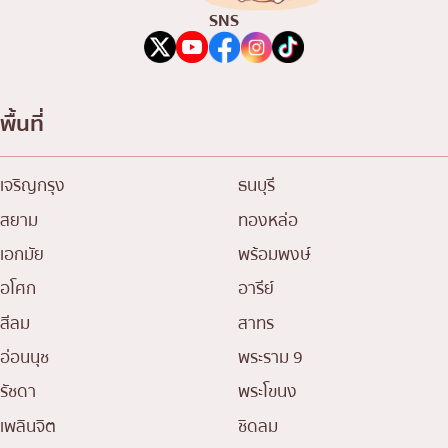
SNS
พื้นที่
เจริญกรุง
ธนบุรี
สยาม
ทองหล่อ
เอกมัย
พร้อมพงษ์
อโศก
อารีย์
สีลม
สาทร
อ่อนนุช
พระราม 9
รัชดา
พระโขนง
เพลินจิต
ชิดลม