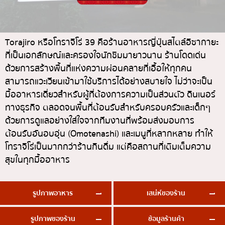
ทองหล่อ
บทความที่KOLแนะนำ
แกงกะหรี่ญี่ปุ่น
เอกมัย
ไก่ย่างเสียบไม้สไตล์ญี่ปุ่น
พร้อมพงษ์
Torajiro หรือโทราจิโร่ 39 คือร้านอาหารญี่ปุ่นสไตล์อิซากายะ
ที่เป็นเอกลักษณ์และครองใจนักชิมมายาวนาน ร้านโดดเด่น
โซบะ/อุด้ง
อโศก
ด้วยการสร้างพื้นที่แห่งความผ่อนคลายที่เอื้อให้ทุกคน
ขนมหวานญี่ปุ่น
อารีย์
สามารถแวะเวียนเข้ามาใช้บริการได้อย่างสบายใจ ไม่ว่าจะเป็น
เทมปุระ
สีลม
มื้ออาหารเดี่ยวสำหรับผู้ที่ต้องการความเป็นส่วนตัว ดินเนอร์
ทางธุรกิจ ตลอดจนพื้นที่ต้อนรับสำหรับครอบครัวและเด็กๆ
โอมากาเสะ
สาทร
ด้วยการดูแลอย่างใส่ใจจากทีมงานที่พร้อมส่งมอบการ
ร้านอาหารญี่ปุ่นระดับพรีเมียม
อ่อนนุช
ต้อนรับอันอบอุ่น (Omotenashi) และเมนูที่หลากหลาย ทำให้
โทราจิโร่เป็นมากกว่าร้านกินดื่ม แต่คือสถานที่เติมเต็มความ
ซาชิมิ/อาหารทะเล
พระราม 9
สุขในทุกมื้ออาหาร
อาหารตะวันตกสไตล์ญี่ปุ่น
รัชดา
ปลาไหลย่าง
พระโขนง
รูปภาพอาหาร
เสน่ห์ของร้าน
ข้าวปั้นญี่ปุ่น
เพลินจิต
รูปภาพของร้าน
ข้อมูลร้านค้า
ปู
ชิดลม