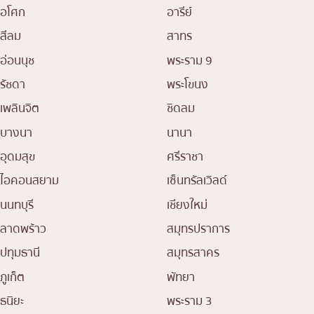
อโศก
อารีย์
สีลม
สาทร
อ่อนนุช
พระราม 9
รัชดา
พระโขนง
เพลินจิต
ชิดลม
บางนา
นานา
อุดมสุข
ศรีราชา
ไอคอนสยาม
เซ็นทรัลเวิลด์
นนทบุรี
เชียงใหม่
ลาดพร้าว
สมุทรปราการ
ปทุมธานี
สมุทรสาคร
ภูเก็ต
พัทยา
ธนิยะ
พระราม 3