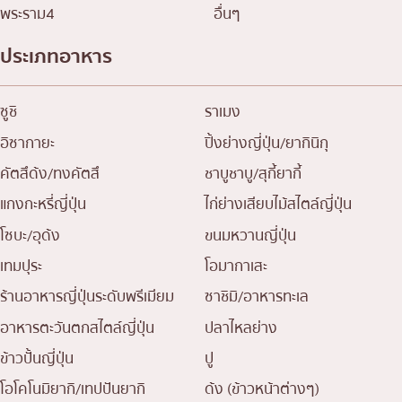
พระราม4
อื่นๆ
ประเภทอาหาร
ซูชิ
ราเมง
อิซากายะ
ปิ้งย่างญี่ปุ่น/ยากินิกุ
คัตสึด้ง/ทงคัตสึ
ชาบูชาบู/สุกี้ยากี้
แกงกะหรี่ญี่ปุ่น
ไก่ย่างเสียบไม้สไตล์ญี่ปุ่น
โซบะ/อุด้ง
ขนมหวานญี่ปุ่น
เทมปุระ
โอมากาเสะ
ร้านอาหารญี่ปุ่นระดับพรีเมียม
ซาชิมิ/อาหารทะเล
อาหารตะวันตกสไตล์ญี่ปุ่น
ปลาไหลย่าง
ข้าวปั้นญี่ปุ่น
ปู
โอโคโนมิยากิ/เทปปันยากิ
ด้ง (ข้าวหน้าต่างๆ)