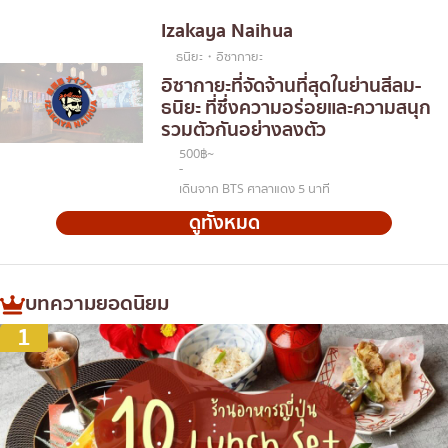
Izakaya Naihua
ธนิยะ・อิซากายะ
อิซากายะที่จัดจ้านที่สุดในย่านสีลม-
ธนิยะ ที่ซึ่งความอร่อยและความสนุก
รวมตัวกันอย่างลงตัว
500฿~
-
เดินจาก BTS ศาลาแดง 5 นาที
ดูทั้งหมด
บทความยอดนิยม
1