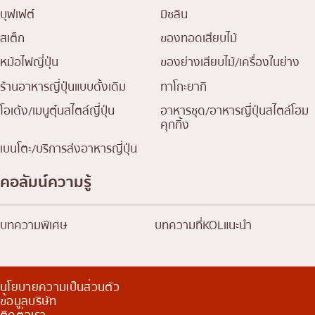
บุฟเฟต์
มิชลิน
สเต็ก
ของทอดเสียบไม้
หม้อไฟญี่ปุ่น
ของย่างเสียบไม้/เครื่องในย่าง
ร้านอาหารญี่ปุ่นแบบดั้งเดิม
ทาโกะยากิ
โอเด้ง/เมนูตุ๋นสไตล์ญี่ปุ่น
อาหารชุด/อาหารญี่ปุ่นสไตล์โฮม
คุกกิ้ง
เบนโตะ/บริการส่งอาหารญี่ปุ่น
คอลัมน์ความรู้
บทความพิเศษ
บทความที่KOLแนะนำ
นโยบายความเป็นส่วนตัว
ข้อมูลบริษัท