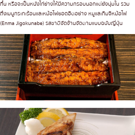
กึ๋น หรือจะเป็นหนังไก่ย่างให้มีความกรอบนอกแต่ยังนุ่มใน รวม
ถึงเมนูกระทะร้อนและหม้อไฟยอดฮิตอย่าง หมูและกิมจิหม้อไฟ
(Enma Jigokunabe) รสชาติจัดจ้านจัดตามแบบฉบับญี่ปุ่น