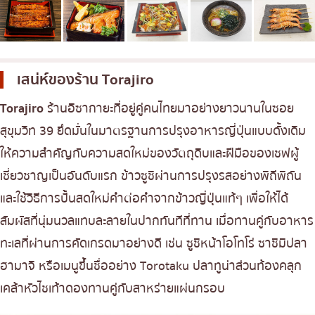
เบนโตะ/บริการส่งอาหารญี่ปุ่น
ภูเก็ต
พัทยา
ธนิยะ
เสน่ห์ของร้าน
Torajiro
พระราม 3
Torajiro
ร้านอิซากายะที่อยู่คู่คนไทยมาอย่างยาวนานในซอย
พระราม4
สุขุมวิท 39 ยึดมั่นในมาตรฐานการปรุงอาหารญี่ปุ่นแบบดั้งเดิม
อื่นๆ
ให้ความสำคัญกับความสดใหม่ของวัตถุดิบและฝีมือของเชฟผู้
เชี่ยวชาญเป็นอันดับแรก ข้าวซูชิผ่านการปรุงรสอย่างพิถีพิถัน
และใช้วิธีการปั้นสดใหม่คำต่อคำจากข้าวญี่ปุ่นแท้ๆ เพื่อให้ได้
สัมผัสที่นุ่มนวลแทบละลายในปากทันทีที่ทาน เมื่อทานคู่กับอาหาร
ทะเลที่ผ่านการคัดเกรดมาอย่างดี เช่น ซูชิหน้าโอโทโร่ ซาชิมิปลา
ฮามาจิ หรือเมนูขึ้นชื่ออย่าง Torotaku ปลาทูน่าส่วนท้องคลุก
เคล้าหัวไชเท้าดองทานคู่กับสาหร่ายแผ่นกรอบ