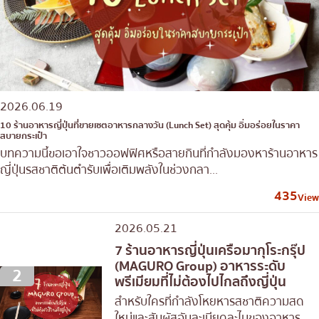
2026.06.19
10 ร้านอาหารญี่ปุ่นที่ขายเซตอาหารกลางวัน (Lunch Set) สุดคุ้ม อิ่มอร่อยในราคา
สบายกระเป๋า
บทความนี้ขอเอาใจชาวออฟฟิศหรือสายกินที่กำลังมองหาร้านอาหาร
ญี่ปุ่นรสชาติต้นตำรับเพื่อเติมพลังในช่วงกลา...
435
View
2026.05.21
7 ร้านอาหารญี่ปุ่นเครือมากุโระกรุ๊ป
(MAGURO Group) อาหารระดับ
2
พรีเมียมที่ไม่ต้องไปไกลถึงญี่ปุ่น
สำหรับใครที่กำลังโหยหารสชาติความสด
ใหม่และสัมผัสอันละเมียดละไมของอาหาร