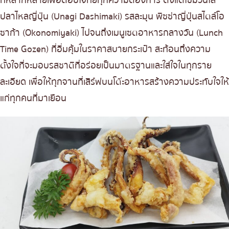
ปลาไหลญี่ปุ่น (Unagi Dashimaki) รสละมุน พิซซ่าญี่ปุ่นสไตล์โอ
ซาก้า (Okonomiyaki) ไปจนถึงเมนูเซตอาหารกลางวัน (Lunch
Time Gozen) ที่อิ่มคุ้มในราคาสบายกระเป๋า สะท้อนถึงความ
ตั้งใจที่จะมอบรสชาติที่อร่อยเป็นมาตรฐานและใส่ใจในทุกราย
ละเอียด เพื่อให้ทุกจานที่เสิร์ฟบนโต๊ะอาหารสร้างความประทับใจให้
แก่ทุกคนที่มาเยือน