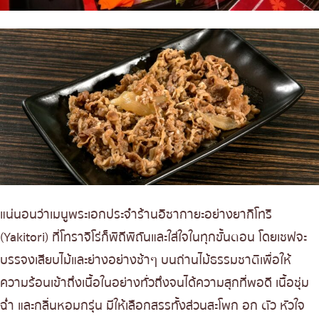
แน่นอนว่าเมนูพระเอกประจำร้านอิซากายะอย่างยากิโทริ
(Yakitori) ที่โทราจิโร่ก็พิถีพิถันและใส่ใจในทุกขั้นตอน โดยเชฟจะ
บรรจงเสียบไม้และย่างอย่างช้าๆ บนถ่านไม้ธรรมชาติเพื่อให้
ความร้อนเข้าถึงเนื้อในอย่างทั่วถึงจนได้ความสุกที่พอดี เนื้อชุ่ม
ฉ่ำ และกลิ่นหอมกรุ่น มีให้เลือกสรรทั้งส่วนสะโพก อก ตัว หัวใจ