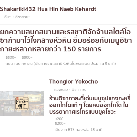
Shakariki432 Hua Hin Naeb Kehardt
อื่นๆ・อิซากายะ
ยกความสนุกสนานและรสชาติจัดจ้านสไตล์โอ
ซาก้ามาไว้ใจกลางหัวหิน อิ่มอร่อยกับเมนูอิซา
กายะหลากหลายกว่า 150 รายการ
฿500~
฿500~
ถนน แนบเคหาสน์ (เดินทางจากสถานีหัวหินโดยรถยนต์ ประมาณ 5 นาที)
Thonglor Yokocho
ทองหล่อ・อิซากายะ
ร้านอิซากายะที่เด่นเมนูซุปแกงกะหรี่
ฮอกไกโดแท้ ๆ โดยคนฮอกไกโด ใน
บรรยากาศเรโทรแบบยุคโชวะ
฿200~
฿200~
เดินจาก BTS ทองหล่อ 15 นาที