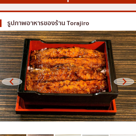
โอโคโนมิยากิ/เทปปันยากิ
บางนา
ด้ง (ข้าวหน้าต่างๆ)
นานา
รูปภาพอาหารของร้าน
Torajiro
บุฟเฟต์
อุดมสุข
มิชลิน
ศรีราชา
สเต็ก
ไอคอนสยาม
ของทอดเสียบไม้
เซ็นทรัลเวิลด์
หม้อไฟญี่ปุ่น
นนทบุรี
ของย่างเสียบไม้/เครื่องในย่าง
เชียงใหม่
ร้านอาหารญี่ปุ่นแบบดั้งเดิม
ลาดพร้าว
ทาโกะยากิ
สมุทรปราการ
โอเด้ง/เมนูตุ๋นสไตล์ญี่ปุ่น
ปทุมธานี
อาหารชุด/อาหารญี่ปุ่นสไตล์โฮมคุกกิ้ง
สมุทรสาคร