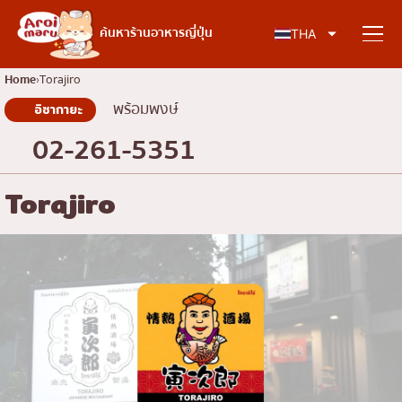
อาหารญี่ปุ่น
ค้นหาร้านอาหารญี่ปุ่น
THA
Home
Torajiro
พร้อมพงษ์
อิซากายะ
ค้นหาร้านอาหาร
02-261-5351
ค้นหาตามประเภทอาหาร
Torajiro
ซูชิ
ค้นหาตามพื้นที่
ราเมง
อิซากายะ
เจริญกรุง
คอลัมน์ความรู้
ปิ้งย่างญี่ปุ่น/ยากินิกุ
ธนบุรี
คัตสึด้ง/ทงคัตสึ
สยาม
บทความพิเศษ
ชาบูชาบู/สุกี้ยากี้