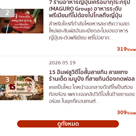
7 ร้านอาหารญี่ปุ่นเครือมากุโระกรุ๊ป
(MAGURO Group) อาหารระดับ
2
พรีเมียมที่ไม่ต้องไปไกลถึงญี่ปุ่น
สำหรับใครที่กำลังโหยหารสชาติความสด
ใหม่และสัมผัสอันละเมียดละไมของอาหาร
ญี่ปุ่นระดับพรีเมียม แต่ไม่อยาก...
319
View
2026.05.19
15 อินฟลูวิดีโอสั้นสายกิน ลายแทง
3
ร้านเด็ด เมนูปัง ที่สายกินต้องกดฟอล
เคยเป็นไหม ไถหน้าจอกลางดึกทีไรเป็นต้อง
ท้องร้อง เพราะเจอคลิปวิดีโอสั้นป้ายยาของ
อร่อย ในยุคที่คอนเทนต์...
309
View
ดูทั้งหมด