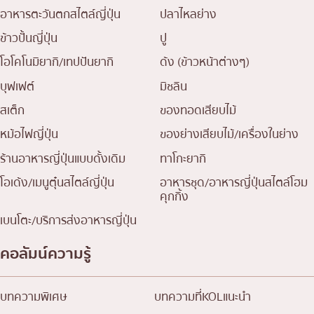
อาหารตะวันตกสไตล์ญี่ปุ่น
ปลาไหลย่าง
ข้าวปั้นญี่ปุ่น
ปู
โอโคโนมิยากิ/เทปปันยากิ
ด้ง (ข้าวหน้าต่างๆ)
บุฟเฟต์
มิชลิน
สเต็ก
ของทอดเสียบไม้
หม้อไฟญี่ปุ่น
ของย่างเสียบไม้/เครื่องในย่าง
ร้านอาหารญี่ปุ่นแบบดั้งเดิม
ทาโกะยากิ
โอเด้ง/เมนูตุ๋นสไตล์ญี่ปุ่น
อาหารชุด/อาหารญี่ปุ่นสไตล์โฮม
คุกกิ้ง
เบนโตะ/บริการส่งอาหารญี่ปุ่น
คอลัมน์ความรู้
บทความพิเศษ
บทความที่KOLแนะนำ