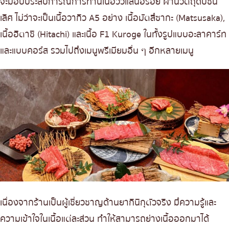
จะมอบประสบการณ์การทานเนื้อวัวแสนอร่อย ผ่านวัตถุดิบชั้น
เลิศ ไม่ว่าจะเป็นเนื้อวากิว A5 อย่าง เนื้อมัตสึซากะ (Matsusaka),
เนื้อฮิตาชิ (Hitachi) และเนื้อ F1 Kuroge ในทั้งรูปแบบอะลาคาร์ท
และแบบคอร์ส รวมไปถึงเมนูพรีเมียมอื่น ๆ อีกหลายเมนู
เนื่องจากร้านเป็นผู้เชี่ยวชาญด้านยากินิกุตัวจริง มึความรู้และ
ความเข้าใจในเนื้อแต่ละส่วน ทำให้สามารถย่างเนื้อออกมาได้