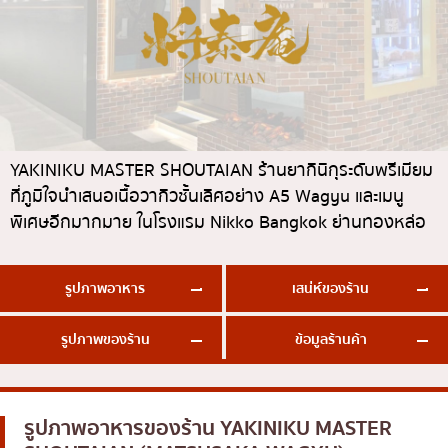
ทองหล่อ
บทความที่KOLแนะนำ
แกงกะหรี่ญี่ปุ่น
เอกมัย
ไก่ย่างเสียบไม้สไตล์ญี่ปุ่น
พร้อมพงษ์
โซบะ/อุด้ง
อโศก
ขนมหวานญี่ปุ่น
อารีย์
YAKINIKU MASTER SHOUTAIAN ร้านยากินิกุระดับพรีเมียม
เทมปุระ
สีลม
ที่ภูมิใจนำเสนอเนื้อวากิวชั้นเลิศอย่าง A5 Wagyu และเมนู
โอมากาเสะ
สาทร
พิเศษอีกมากมาย ในโรงแรม Nikko Bangkok ย่านทองหล่อ
ร้านอาหารญี่ปุ่นระดับพรีเมียม
อ่อนนุช
รูปภาพอาหาร
เสน่ห์ของร้าน
ซาชิมิ/อาหารทะเล
พระราม 9
อาหารตะวันตกสไตล์ญี่ปุ่น
รัชดา
รูปภาพของร้าน
ข้อมูลร้านค้า
ปลาไหลย่าง
พระโขนง
ข้าวปั้นญี่ปุ่น
เพลินจิต
รูปภาพอาหารของร้าน
YAKINIKU MASTER
ปู
ชิดลม