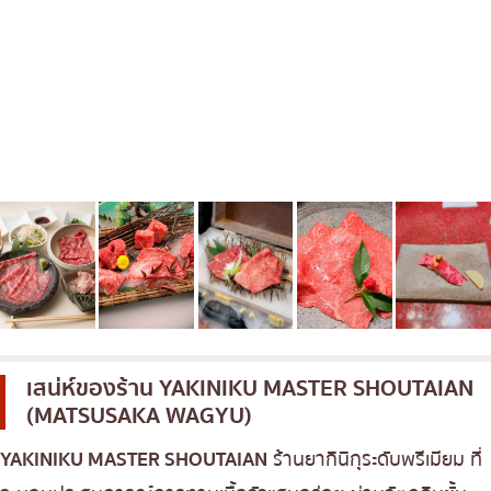
เบนโตะ/บริการส่งอาหารญี่ปุ่น
ภูเก็ต
พัทยา
ธนิยะ
พระราม 3
พระราม4
อื่นๆ
เสน่ห์ของร้าน
YAKINIKU MASTER SHOUTAIAN
(MATSUSAKA WAGYU)
YAKINIKU MASTER SHOUTAIAN
ร้านยากินิกุระดับพรีเมียม ที่