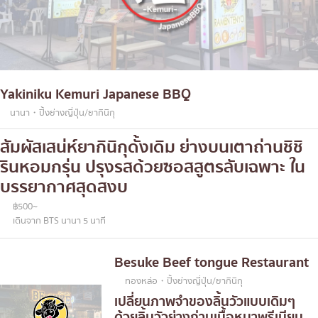
Yakiniku Kemuri Japanese BBQ
นานา・ปิ้งย่างญี่ปุ่น/ยากินิกุ
สัมผัสเสน่ห์ยากินิกุดั้งเดิม ย่างบนเตาถ่านชิชิ
รินหอมกรุ่น ปรุงรสด้วยซอสสูตรลับเฉพาะ ใน
บรรยากาศสุดสงบ
฿500~
เดินจาก BTS นานา 5 นาที
Besuke Beef tongue Restaurant
ทองหล่อ・ปิ้งย่างญี่ปุ่น/ยากินิกุ
เปลี่ยนภาพจำของลิ้นวัวแบบเดิมๆ
ด้วยลิ้นวัวย่างถ่านเนื้อหนาพรีเมียม