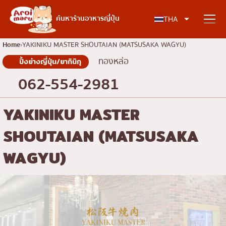
อาหารญี่ปุ่น
ค้นหาร้านอาหารญี่ปุ่น
THA
Home
YAKINIKU MASTER SHOUTAIAN (MATSUSAKA WAGYU)
ทองหล่อ
ปิ้งย่างญี่ปุ่น/ยากินิกุ
ค้นหาร้านอาหาร
062-554-2981
ค้นหาตามประเภทอาหาร
YAKINIKU MASTER
SHOUTAIAN (MATSUSAKA
ซูชิ
ค้นหาตามพื้นที่
ราเมง
WAGYU)
อิซากายะ
เจริญกรุง
คอลัมน์ความรู้
ปิ้งย่างญี่ปุ่น/ยากินิกุ
ธนบุรี
คัตสึด้ง/ทงคัตสึ
สยาม
บทความพิเศษ
ชาบูชาบู/สุกี้ยากี้