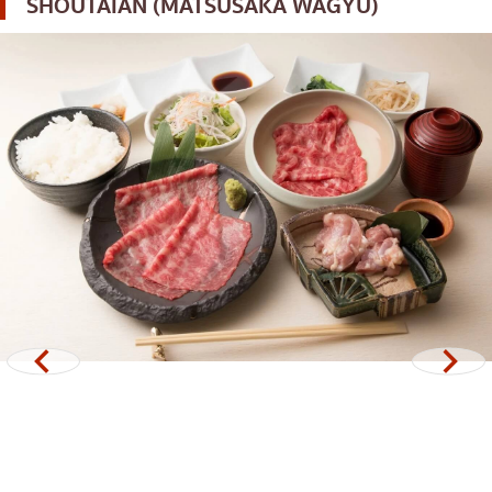
SHOUTAIAN (MATSUSAKA WAGYU)
โอโคโนมิยากิ/เทปปันยากิ
บางนา
ด้ง (ข้าวหน้าต่างๆ)
นานา
บุฟเฟต์
อุดมสุข
มิชลิน
ศรีราชา
สเต็ก
ไอคอนสยาม
ของทอดเสียบไม้
เซ็นทรัลเวิลด์
หม้อไฟญี่ปุ่น
นนทบุรี
ของย่างเสียบไม้/เครื่องในย่าง
เชียงใหม่
ร้านอาหารญี่ปุ่นแบบดั้งเดิม
ลาดพร้าว
ทาโกะยากิ
สมุทรปราการ
โอเด้ง/เมนูตุ๋นสไตล์ญี่ปุ่น
ปทุมธานี
อาหารชุด/อาหารญี่ปุ่นสไตล์โฮมคุกกิ้ง
สมุทรสาคร