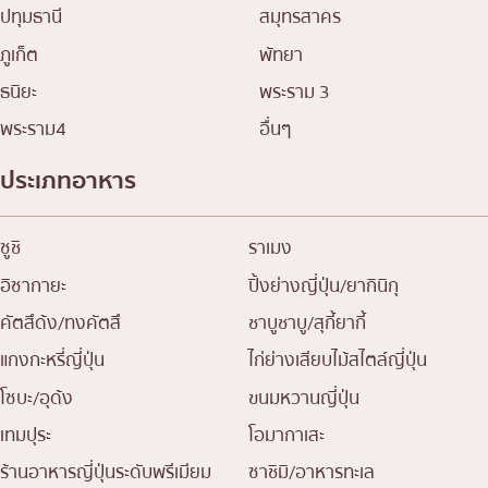
ปทุมธานี
สมุทรสาคร
ภูเก็ต
พัทยา
ธนิยะ
พระราม 3
พระราม4
อื่นๆ
ประเภทอาหาร
ซูชิ
ราเมง
อิซากายะ
ปิ้งย่างญี่ปุ่น/ยากินิกุ
คัตสึด้ง/ทงคัตสึ
ชาบูชาบู/สุกี้ยากี้
แกงกะหรี่ญี่ปุ่น
ไก่ย่างเสียบไม้สไตล์ญี่ปุ่น
โซบะ/อุด้ง
ขนมหวานญี่ปุ่น
เทมปุระ
โอมากาเสะ
ร้านอาหารญี่ปุ่นระดับพรีเมียม
ซาชิมิ/อาหารทะเล