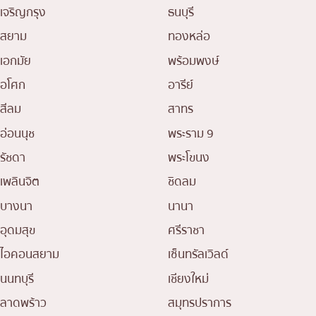
เจริญกรุง
ธนบุรี
สยาม
ทองหล่อ
เอกมัย
พร้อมพงษ์
อโศก
อารีย์
สีลม
สาทร
อ่อนนุช
พระราม 9
รัชดา
พระโขนง
เพลินจิต
ชิดลม
บางนา
นานา
อุดมสุข
ศรีราชา
ไอคอนสยาม
เซ็นทรัลเวิลด์
นนทบุรี
เชียงใหม่
ลาดพร้าว
สมุทรปราการ