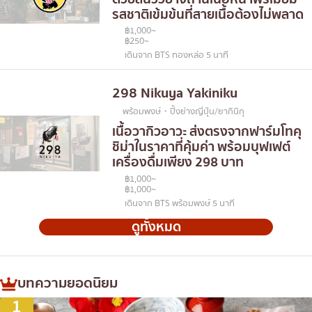
รสชาติเข้มข้นที่สายเนื้อต้องไม่พลาด
฿1,000~
฿250~
เดินจาก BTS ทองหล่อ 5 นาที
298 Nikuya Yakiniku
พร้อมพงษ์・ปิ้งย่างญี่ปุ่น/ยากินิกุ
เนื้อวากิวอาวะ ส่งตรงจากฟาร์มโทคุ
ชิม่าในราคาที่คุ้มค่า พร้อมบุฟเฟต์
เครื่องดื่มเพียง 298 บาท
฿1,000~
฿1,000~
เดินจาก BTS พร้อมพงษ์ 5 นาที
ดูทั้งหมด
บทความยอดนิยม
1