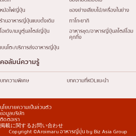
หม้อไฟญี่ปุ่น
ของย่างเสียบไม้/เครื่องในย่าง
ร้านอาหารญี่ปุ่นแบบดั้งเดิม
ทาโกะยากิ
โอเด้ง/เมนูตุ๋นสไตล์ญี่ปุ่น
อาหารชุด/อาหารญี่ปุ่นสไตล์โฮม
คุกกิ้ง
เบนโตะ/บริการส่งอาหารญี่ปุ่น
คอลัมน์ความรู้
บทความพิเศษ
บทความที่KOLแนะนำ
นโยบายความเป็นส่วนตัว
ข้อมูลบริษัท
ติดต่อเรา
掲載に関するお問い合わせ
Copyright ©Aroimaru อาหารญี่ปุ่น by Biz Asia Group