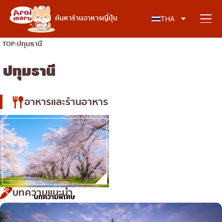
อาหารญี่ปุ่น
ค้นหาร้านอาหารญี่ปุ่น
THA
TOP
ปทุมธานี
ปทุมธานี
ค้นหาร้านอาหาร
อาหารและร้านอาหาร
ค้นหาตามประเภทอาหาร
ซูชิ
ค้นหาตามพื้นที่
ราเมง
อิซากายะ
เจริญกรุง
คอลัมน์ความรู้
ปิ้งย่างญี่ปุ่น/ยากินิกุ
ธนบุรี
บทความแนะนำ
บทความพิเศษ
คัตสึด้ง/ทงคัตสึ
สยาม
บทความพิเศษ
ชาบูชาบู/สุกี้ยากี้