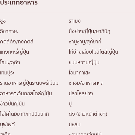
ประเภทอาหาร
ซูชิ
ราเมง
อิซากายะ
ปิ้งย่างญี่ปุ่น/ยากินิกุ
คัตสึด้ง/ทงคัตสึ
ชาบูชาบู/สุกี้ยากี้
แกงกะหรี่ญี่ปุ่น
ไก่ย่างเสียบไม้สไตล์ญี่ปุ่น
โซบะ/อุด้ง
ขนมหวานญี่ปุ่น
เทมปุระ
โอมากาเสะ
ร้านอาหารญี่ปุ่นระดับพรีเมียม
ซาชิมิ/อาหารทะเล
อาหารตะวันตกสไตล์ญี่ปุ่น
ปลาไหลย่าง
ข้าวปั้นญี่ปุ่น
ปู
โอโคโนมิยากิ/เทปปันยากิ
ด้ง (ข้าวหน้าต่างๆ)
บุฟเฟต์
มิชลิน
สเต็ก
ของทอดเสียบไม้