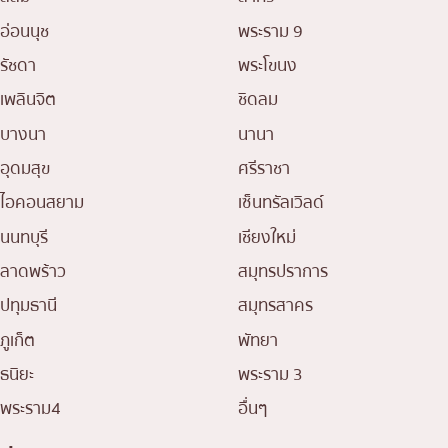
อ่อนนุช
พระราม 9
รัชดา
พระโขนง
เพลินจิต
ชิดลม
บางนา
นานา
อุดมสุข
ศรีราชา
ไอคอนสยาม
เซ็นทรัลเวิลด์
นนทบุรี
เชียงใหม่
ลาดพร้าว
สมุทรปราการ
ปทุมธานี
สมุทรสาคร
ภูเก็ต
พัทยา
ธนิยะ
พระราม 3
พระราม4
อื่นๆ