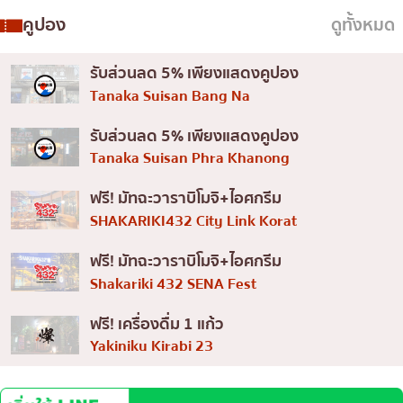
เบนโตะ/บริการส่งอาหารญี่ปุ่น
ภูเก็ต
คูปอง
ดูทั้งหมด
พัทยา
รับส่วนลด 5% เพียงแสดงคูปอง
ธนิยะ
Tanaka Suisan Bang Na
พระราม 3
รับส่วนลด 5% เพียงแสดงคูปอง
พระราม4
Tanaka Suisan Phra Khanong
อื่นๆ
ฟรี! มัทฉะวาราบิโมจิ+ไอศกรีม
SHAKARIKI432 City Link Korat
ฟรี! มัทฉะวาราบิโมจิ+ไอศกรีม
Shakariki 432 SENA Fest
ฟรี! เครื่องดื่ม 1 แก้ว
Yakiniku Kirabi 23