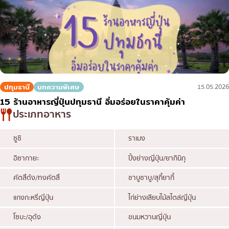
ทองหล่อ
บทความที่KOLแนะนำ
แกงกะหรี่ญี่ปุ่น
เอกมัย
ไก่ย่างเสียบไม้สไตล์ญี่ปุ่น
พร้อมพงษ์
โซบะ/อุด้ง
อโศก
ขนมหวานญี่ปุ่น
อารีย์
ปทุมธานี
บทความพิเศษ
15.05.2026
เทมปุระ
สีลม
15 ร้านอาหารญี่ปุ่นปทุมธานี อิ่มอร่อยในราคาคุ้มค่า
โอมากาเสะ
สาทร
ประเภทอาหาร
ร้านอาหารญี่ปุ่นระดับพรีเมียม
อ่อนนุช
ซูชิ
ราเมง
ซาชิมิ/อาหารทะเล
พระราม 9
อิซากายะ
ปิ้งย่างญี่ปุ่น/ยากินิกุ
อาหารตะวันตกสไตล์ญี่ปุ่น
รัชดา
คัตสึด้ง/ทงคัตสึ
ชาบูชาบู/สุกี้ยากี้
ปลาไหลย่าง
พระโขนง
แกงกะหรี่ญี่ปุ่น
ไก่ย่างเสียบไม้สไตล์ญี่ปุ่น
ข้าวปั้นญี่ปุ่น
เพลินจิต
โซบะ/อุด้ง
ขนมหวานญี่ปุ่น
ปู
ชิดลม