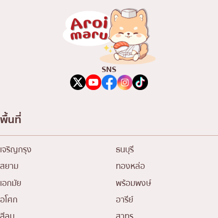
SNS
พื้นที่
เจริญกรุง
ธนบุรี
สยาม
ทองหล่อ
เอกมัย
พร้อมพงษ์
อโศก
อารีย์
สีลม
สาทร